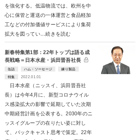
を強化する。低温物流では、欧州を中
心に保管と運送の一体運営と食品軽加
工などの付加価値サービスにより集荷
拡大を図ってい…続きを読む
新春特集第1部：22年トップは語る成
長戦略＝日本水産・浜田晋吾社長
缶詰
ハム・ソーセージ
練り製品
2022.01.01
特集
日本水産（ニッスイ、浜田晋吾社
長）は今年4月に、新型コロナウイル
ス感染拡大の影響で延期していた次期
中期経営計画を公表する。2030年のニ
ッスイグループの在りたい姿に対し
て、バックキャスト思考で策定。22年