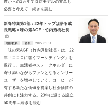
度からの3ヵ年で収益モデルの変革も
必要と考えて…続きを読む
新春特集第1部：22年トップは語る成
長戦略＝味の素AGF・竹内秀樹社長
2022.01.01
嗜好飲料
特集
味の素AGF（竹内秀樹社長）は、22
年「ココロに響くマーケティング」を
遂行し、生活者やステークホルダーに
寄り添いながらファンとなるオンリー
ユーザーを増やしていく。コーヒーが
有する新たな価値を提案し社会価値の
共創にも注力する。23年に迎える設立
50周年…続きを読む