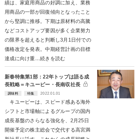
績は、家庭用商品の好調に加え、業務
用商品の一部が回復傾向となったこと
から堅調に推移。下期は原材料の高騰
などコストアップ要因が多く企業努力
の限界を超えると判断し3月1日付での
価格改定を発表。中期経営計画の目標
達成に向け重…続きを読む
新春特集第1部：22年トップは語る成
長戦略＝キユーピー・長南収社長
2022.01.01
調味料
特集
キユーピーは、スピード感ある海外
シフトと市場軸によるグループの国内
成長基盤のさらなる強化を、2月25日
開催予定の株主総会で交代する高宮満