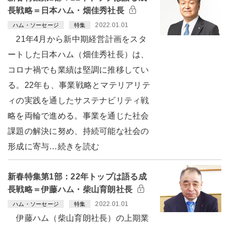
長戦略＝日本ハム・畑佳秀社長
2022.01.01
ハム・ソーセージ
特集
21年4月から新中期経営計画をスタ
ートした日本ハム（畑佳秀社長）は、
コロナ禍でも業績は堅調に推移してい
る。22年も、事業戦略とマテリアリテ
ィの実践を通したサステナビリティ戦
略を両輪で進める。事業を通じた社会
課題の解決に努め、持続可能な社会の
形成に寄与…続きを読む
新春特集第1部：22年トップは語る成
長戦略＝伊藤ハム・柴山育朗社長
2022.01.01
ハム・ソーセージ
特集
伊藤ハム（柴山育朗社長）の上期業