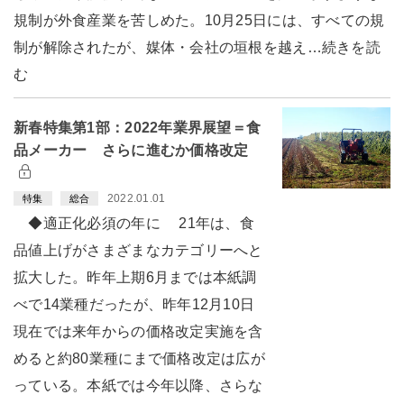
規制が外食産業を苦しめた。10月25日には、すべての規
制が解除されたが、媒体・会社の垣根を越え…続きを読
む
新春特集第1部：2022年業界展望＝食
品メーカー さらに進むか価格改定
2022.01.01
特集
総合
◆適正化必須の年に 21年は、食
品値上げがさまざまなカテゴリーへと
拡大した。昨年上期6月までは本紙調
べで14業種だったが、昨年12月10日
現在では来年からの価格改定実施を含
めると約80業種にまで価格改定は広が
っている。本紙では今年以降、さらな