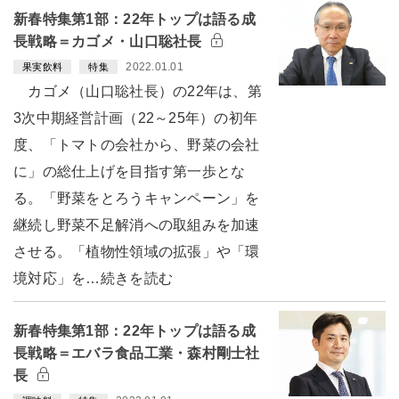
新春特集第1部：22年トップは語る成
長戦略＝カゴメ・山口聡社長
2022.01.01
果実飲料
特集
カゴメ（山口聡社長）の22年は、第
3次中期経営計画（22～25年）の初年
度、「トマトの会社から、野菜の会社
に」の総仕上げを目指す第一歩とな
る。「野菜をとろうキャンペーン」を
継続し野菜不足解消への取組みを加速
させる。「植物性領域の拡張」や「環
境対応」を…続きを読む
新春特集第1部：22年トップは語る成
長戦略＝エバラ食品工業・森村剛士社
長