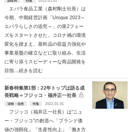
2022.01.01
調味料
特集
エバラ食品工業（森村剛士社長）は
今期、中期経営計画「Unique 2023～
エバラらしさの追究～」の第2フェー
ズをスタートさせた。コロナ禍の環境
変化を踏まえ、基幹品の収益力強化や
事業基盤の確立などに取り組み、生活
に寄り添うスピーディーな商品開発を
目指…続きを読む
新春特集第1部：22年トップは語る成
長戦略＝フジッコ・福井正一社長
2022.01.01
漬物・佃煮
特集
フジッコ（福井正一社長）は“ニュ
ー・フジッコ”の創造へ「ブランド価
値の強靱化」「生産性向上」「働き方