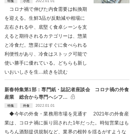
2022.01.01
特集
小売
コロナ禍で伸びた内食需要は転換期
を迎える。生鮮3品が反動減や相場に
左右される中、底堅く食卓シーンを支
えると期待されるカテゴリーは、惣菜
と冷食だ。惣菜にはすぐに食べられる
利便性があり、冷食はストック可能で
使い勝手に優れている。どちらも新し
いおいしさを生…続きを読む
新春特集第1部：専門紙・誌記者座談会 コロナ禍の外食
産業 総合から専門へシフ…
2022.01.01
特集
外食
◆今年の外食・業務用市場を見通す 2021年の外食産
業は、コロナ禍に振り回された1年だった。時短営業はも
ちろん酒類提供規制など、業界の根幹を揺るがすような