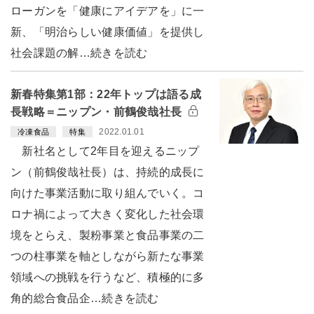
ローガンを「健康にアイデアを」に一
新、「明治らしい健康価値」を提供し
社会課題の解…続きを読む
新春特集第1部：22年トップは語る成
長戦略＝ニップン・前鶴俊哉社長
2022.01.01
冷凍食品
特集
新社名として2年目を迎えるニップ
ン（前鶴俊哉社長）は、持続的成長に
向けた事業活動に取り組んでいく。コ
ロナ禍によって大きく変化した社会環
境をとらえ、製粉事業と食品事業の二
つの柱事業を軸としながら新たな事業
領域への挑戦を行うなど、積極的に多
角的総合食品企…続きを読む