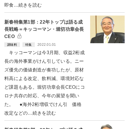
即食…続きを読む
新春特集第1部：22年トップは語る成
長戦略＝キッコーマン・堀切功章会長
CEO
2022.01.01
調味料
特集
キッコーマンは今3月期、収益2桁成
長の海外事業がけん引している。ニー
ズ優先の価値創造が奏功したが、原材
料高による改定、飲料減、環境対応な
ど課題もある。堀切功章会長CEOにコ
ロナ共存の対応、今年の展望を聞い
た。 ●海外2桁増収でけん引 価格
改定などの…続きを読む