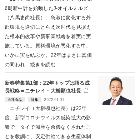
6期新中計を始動したJ-オイルミルズ
（八馬史尚社長）。急激に変化する外
部環境を適切にとらえ次世代を見据え
た根本的改革や新事業戦略を着実に実
施している。原料環境が悪化する中、
いかに実を結ぶか。22年はまさに真価
の問われ…続きを読む
新春特集第1部：22年トップは語る成
長戦略＝ニチレイ・大櫛顕也社長
2022.01.01
冷凍食品
特集
ニチレイ（大櫛顕也社長）は22年
度、新型コロナウイルス感染拡大の影
響で、タイで減産を余儀なくされたこ
とを教訓に、安定供給できる生産体制