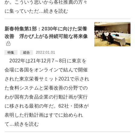
か。こういう思いから各社推薦の方々
に集っていただ…続きを読む
新春特集第1部：2030年に向けた栄養
改善 浮かび上がる持続可能な将来像
2022.01.01
特集
総合
2022年は21年12月7～8日に東京を
会場に各国をオンラインで結んで開催
された東京栄養サミット2021で示され
た食料システムと栄養改善の分野での
わが国有力食品企業の行動計画が実行
に移される最初の年だ。62社・団体が
表明した行動計画はすでに始められ
て…続きを読む