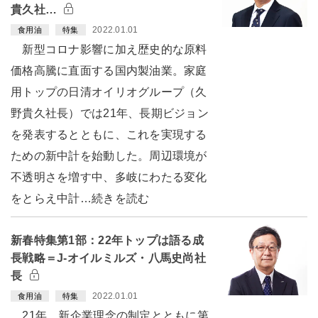
貴久社…
2022.01.01
食用油
特集
新型コロナ影響に加え歴史的な原料
価格高騰に直面する国内製油業。家庭
用トップの日清オイリオグループ（久
野貴久社長）では21年、長期ビジョン
を発表するとともに、これを実現する
ための新中計を始動した。周辺環境が
不透明さを増す中、多岐にわたる変化
をとらえ中計…続きを読む
新春特集第1部：22年トップは語る成
長戦略＝J-オイルミルズ・八馬史尚社
長
2022.01.01
食用油
特集
21年、新企業理念の制定とともに第