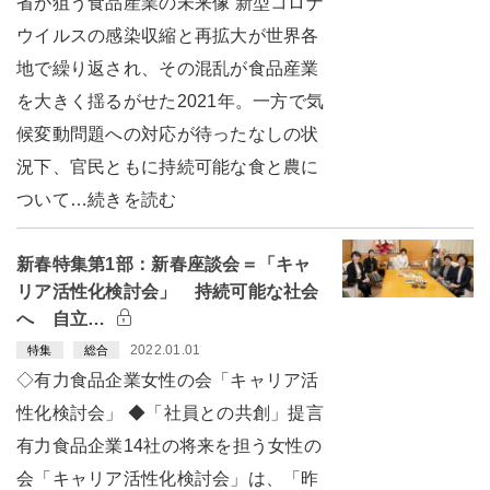
省が狙う食品産業の未来像 新型コロナ
ウイルスの感染収縮と再拡大が世界各
地で繰り返され、その混乱が食品産業
を大きく揺るがせた2021年。一方で気
候変動問題への対応が待ったなしの状
況下、官民ともに持続可能な食と農に
ついて…続きを読む
新春特集第1部：新春座談会＝「キャ
リア活性化検討会」 持続可能な社会
へ 自立…
2022.01.01
特集
総合
◇有力食品企業女性の会「キャリア活
性化検討会」 ◆「社員との共創」提言
有力食品企業14社の将来を担う女性の
会「キャリア活性化検討会」は、「昨