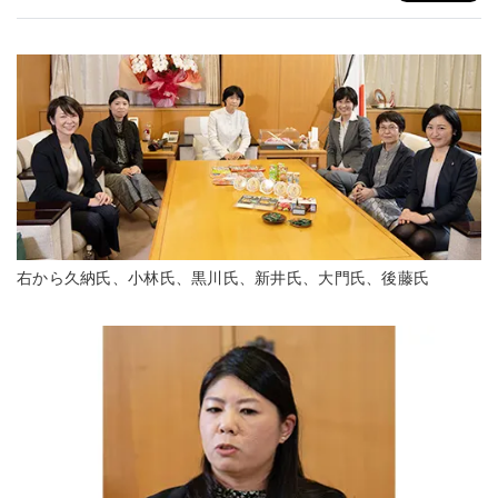
右から久納氏、小林氏、黒川氏、新井氏、大門氏、後藤氏