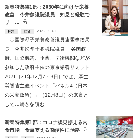
新春特集第1部：2030年に向けた栄養
改善 今井参議院議員 知見と経験で
リー…
2022.01.01
特集
総合
◇国際母子栄養改善議員連盟事務局
長 今井絵理子参議院議員 各国政
府、国際機関、企業、学術機関などが
参加した政府主催の東京栄養サミット
2021（21年12月7～8日）では、厚生
労働省主催イベント「パネル4（日本
の栄養政策）」（12月8日）の来賓と
して…続きを読む
新春特集第1部：コロナ後見据える内
食市場 食卓支える簡便性に活路