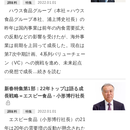
2022.01.01
調味料
特集
ハウス食品グループ（本社＝ハウス
食品グループ本社、浦上博史社長）の
昨年は国内事業は前年の内食需要拡大
の反動などの影響を受けたが、海外事
業は前期を上回って成長した。現在は
第7次中期計画、4系列バリューチェー
ン（VC）への挑戦を進め、未来起点
の発想で成長…続きを読む
新春特集第1部：22年トップは語る成
長戦略＝エスビー食品・小形博行社長
2022.01.01
調味料
特集
エスビー食品（小形博行社長）の21
年は20年の需要増の反動が懸念された