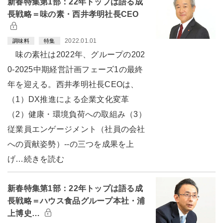
新春特集第1部：22年トップは語る成
長戦略＝味の素・西井孝明社長CEO
2022.01.01
調味料
特集
味の素社は2022年、グループの202
0-2025中期経営計画フェーズ1の最終
年を迎える。西井孝明社長CEOは、
（1）DX推進による企業文化変革
（2）健康・環境負荷への取組み（3）
従業員エンゲージメント（社員の会社
への貢献姿勢）--の三つを成果を上
げ…続きを読む
新春特集第1部：22年トップは語る成
長戦略＝ハウス食品グループ本社・浦
上博史…