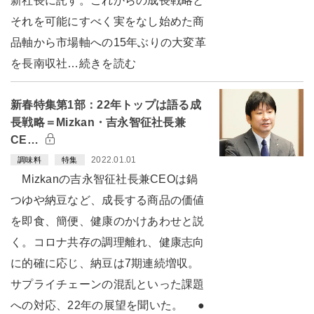
新社長に託す。これからの成長戦略と
それを可能にすべく実をなし始めた商
品軸から市場軸への15年ぶりの大変革
を長南収社…続きを読む
新春特集第1部：22年トップは語る成
長戦略＝Mizkan・吉永智征社長兼
CE…
2022.01.01
調味料
特集
Mizkanの吉永智征社長兼CEOは鍋
つゆや納豆など、成長する商品の価値
を即食、簡便、健康のかけあわせと説
く。コロナ共存の調理離れ、健康志向
に的確に応じ、納豆は7期連続増収。
サプライチェーンの混乱といった課題
への対応、22年の展望を聞いた。 ●