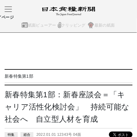
イページ
紙面ビューアー
クリッピング
最新の紙面
新春特集第1部
新春特集第1部：新春座談会＝「キ
ャリア活性化検討会」 持続可能な
社会へ 自立型人材を育成
2022.01.01 12343号 04面
特集
総合