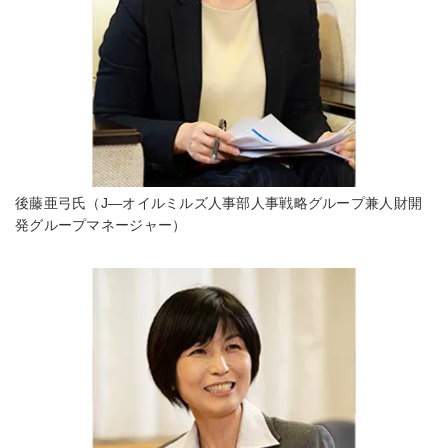
後藤亜弓氏（J―オイルミルズ人事部人事戦略グループ兼人財開
発グループマネージャー）