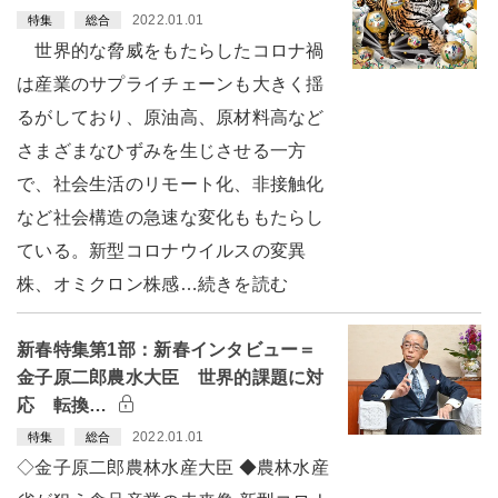
2022.01.01
特集
総合
世界的な脅威をもたらしたコロナ禍
は産業のサプライチェーンも大きく揺
るがしており、原油高、原材料高など
さまざまなひずみを生じさせる一方
で、社会生活のリモート化、非接触化
など社会構造の急速な変化ももたらし
ている。新型コロナウイルスの変異
株、オミクロン株感…続きを読む
新春特集第1部：新春インタビュー＝
金子原二郎農水大臣 世界的課題に対
応 転換…
2022.01.01
特集
総合
◇金子原二郎農林水産大臣 ◆農林水産