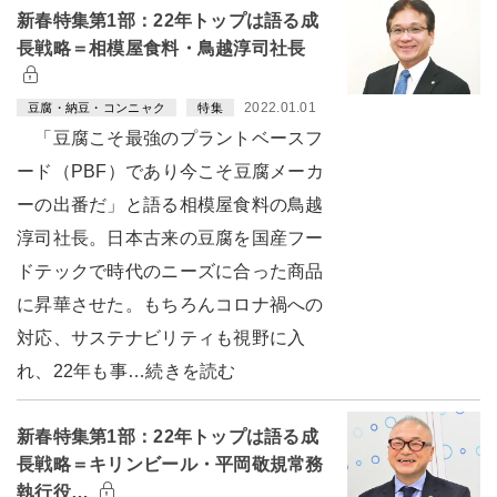
新春特集第1部：22年トップは語る成
長戦略＝相模屋食料・鳥越淳司社長
2022.01.01
豆腐・納豆・コンニャク
特集
「豆腐こそ最強のプラントベースフ
ード（PBF）であり今こそ豆腐メーカ
ーの出番だ」と語る相模屋食料の鳥越
淳司社長。日本古来の豆腐を国産フー
ドテックで時代のニーズに合った商品
に昇華させた。もちろんコロナ禍への
対応、サステナビリティも視野に入
れ、22年も事…続きを読む
新春特集第1部：22年トップは語る成
長戦略＝キリンビール・平岡敬規常務
執行役…