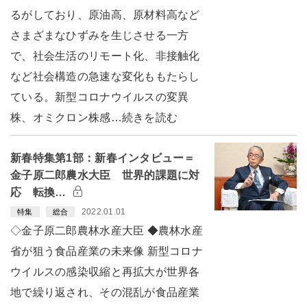
るがしており、原油高、原材料高など
さまざまなひずみを生じさせる一方
で、社会生活のリモート化、非接触化
など社会構造の急速な変化ももたらし
ている。新型コロナウイルスの変異
株、オミクロン株感…続きを読む
新春特集第1部：新春インタビュー＝
金子原二郎農水大臣 世界的課題に対
応 転換…
2022.01.01
特集
総合
◇金子原二郎農林水産大臣 ◆農林水産
省が狙う食品産業の未来像 新型コロナ
ウイルスの感染収縮と再拡大が世界各
地で繰り返され、その混乱が食品産業