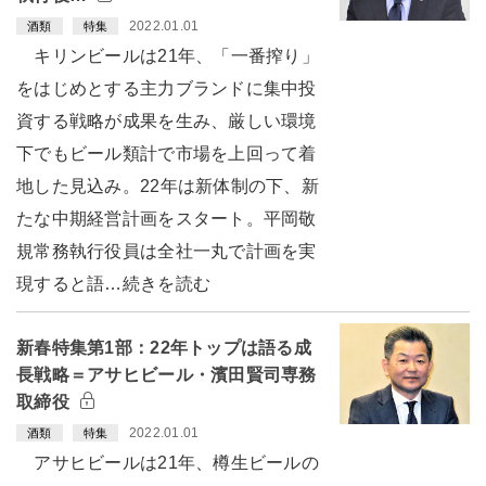
2022.01.01
酒類
特集
キリンビールは21年、「一番搾り」
をはじめとする主力ブランドに集中投
資する戦略が成果を生み、厳しい環境
下でもビール類計で市場を上回って着
地した見込み。22年は新体制の下、新
たな中期経営計画をスタート。平岡敬
規常務執行役員は全社一丸で計画を実
現すると語…続きを読む
新春特集第1部：22年トップは語る成
長戦略＝アサヒビール・濱田賢司専務
取締役
2022.01.01
酒類
特集
アサヒビールは21年、樽生ビールの