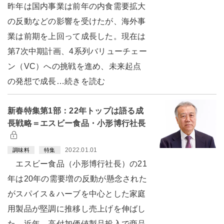
昨年は国内事業は前年の内食需要拡大
の反動などの影響を受けたが、海外事
業は前期を上回って成長した。現在は
第7次中期計画、4系列バリューチェー
ン（VC）への挑戦を進め、未来起点
の発想で成長…続きを読む
新春特集第1部：22年トップは語る成
長戦略＝エスビー食品・小形博行社長
2022.01.01
調味料
特集
エスビー食品（小形博行社長）の21
年は20年の需要増の反動が懸念された
がスパイス＆ハーブを中心とした家庭
用製品が堅調に推移し売上げを伸ばし
た。近年、高付加価値製品投入で商品