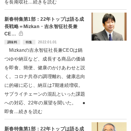
を長南収社…続きを読む
新春特集第1部：22年トップは語る成
長戦略＝Mizkan・吉永智征社長兼
CE…
2022.01.01
調味料
特集
Mizkanの吉永智征社長兼CEOは鍋
つゆや納豆など、成長する商品の価値
を即食、簡便、健康のかけあわせと説
く。コロナ共存の調理離れ、健康志向
に的確に応じ、納豆は7期連続増収。
サプライチェーンの混乱といった課題
への対応、22年の展望を聞いた。 ●
即食…続きを読む
新春特集第1部：22年トップは語る成