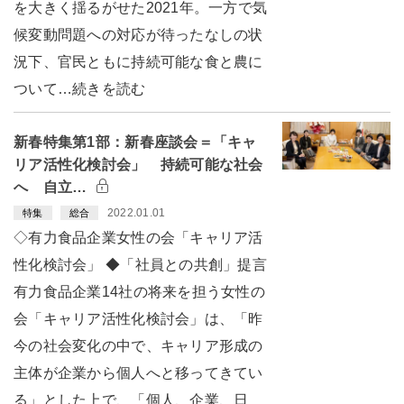
を大きく揺るがせた2021年。一方で気
候変動問題への対応が待ったなしの状
況下、官民ともに持続可能な食と農に
ついて…続きを読む
新春特集第1部：新春座談会＝「キャ
リア活性化検討会」 持続可能な社会
へ 自立…
2022.01.01
特集
総合
◇有力食品企業女性の会「キャリア活
性化検討会」 ◆「社員との共創」提言
有力食品企業14社の将来を担う女性の
会「キャリア活性化検討会」は、「昨
今の社会変化の中で、キャリア形成の
主体が企業から個人へと移ってきてい
る」とした上で、「個人、企業、日