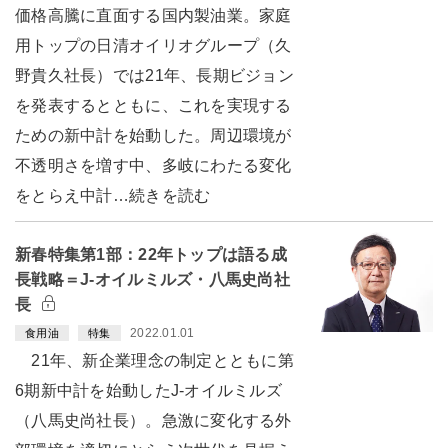
価格高騰に直面する国内製油業。家庭
用トップの日清オイリオグループ（久
野貴久社長）では21年、長期ビジョン
を発表するとともに、これを実現する
ための新中計を始動した。周辺環境が
不透明さを増す中、多岐にわたる変化
をとらえ中計…続きを読む
新春特集第1部：22年トップは語る成
長戦略＝J-オイルミルズ・八馬史尚社
長
2022.01.01
食用油
特集
21年、新企業理念の制定とともに第
6期新中計を始動したJ-オイルミルズ
（八馬史尚社長）。急激に変化する外