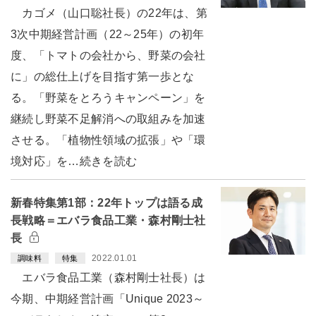
カゴメ（山口聡社長）の22年は、第
3次中期経営計画（22～25年）の初年
度、「トマトの会社から、野菜の会社
に」の総仕上げを目指す第一歩とな
る。「野菜をとろうキャンペーン」を
継続し野菜不足解消への取組みを加速
させる。「植物性領域の拡張」や「環
境対応」を…続きを読む
新春特集第1部：22年トップは語る成
長戦略＝エバラ食品工業・森村剛士社
長
2022.01.01
調味料
特集
エバラ食品工業（森村剛士社長）は
今期、中期経営計画「Unique 2023～