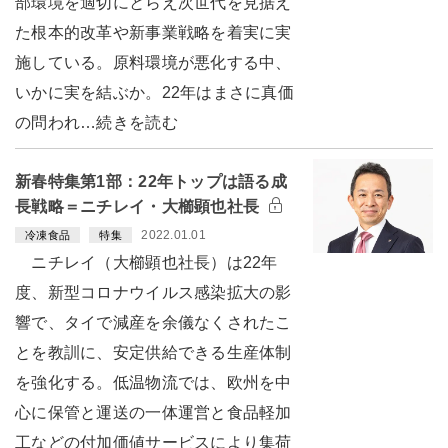
部環境を適切にとらえ次世代を見据え
た根本的改革や新事業戦略を着実に実
施している。原料環境が悪化する中、
いかに実を結ぶか。22年はまさに真価
の問われ…続きを読む
新春特集第1部：22年トップは語る成
長戦略＝ニチレイ・大櫛顕也社長
2022.01.01
冷凍食品
特集
ニチレイ（大櫛顕也社長）は22年
度、新型コロナウイルス感染拡大の影
響で、タイで減産を余儀なくされたこ
とを教訓に、安定供給できる生産体制
を強化する。低温物流では、欧州を中
心に保管と運送の一体運営と食品軽加
工などの付加価値サービスにより集荷