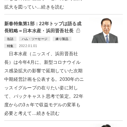
拡大を図ってい…続きを読む
新春特集第1部：22年トップは語る成
長戦略＝日本水産・浜田晋吾社長
缶詰
ハム・ソーセージ
練り製品
2022.01.01
特集
日本水産（ニッスイ、浜田晋吾社
長）は今年4月に、新型コロナウイル
ス感染拡大の影響で延期していた次期
中期経営計画を公表する。2030年のニ
ッスイグループの在りたい姿に対し
て、バックキャスト思考で策定。22年
度からの3ヵ年で収益モデルの変革も
必要と考えて…続きを読む