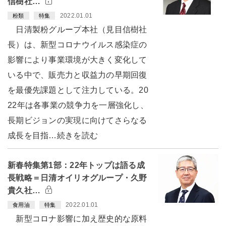
信樹社…
2022.01.01
粉類
特集
日清製粉グループ本社（見目信樹社
長）は、新型コロナウイルス感染症の
影響により事業環境が大きく変化して
いる中で、販売力と収益力の早期回復
を最優先課題として注力している。20
22年は各事業の競争力を一層強化し、
長期ビジョンの実現に向けてさらなる
成長を目指…続きを読む
新春特集第1部：22年トップは語る成
長戦略＝日清オイリオグループ・久野
貴久社…
2022.01.01
食用油
特集
新型コロナ影響に加え歴史的な原料