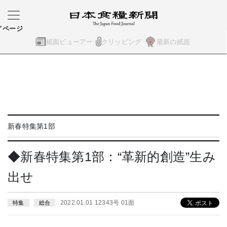
イページ
紙面ビューアー
クリッピング
最新の紙面
新春特集第1部
◆新春特集第1部：“革新的創造”生み
出せ
2022.01.01 12343号 01面
特集
総合