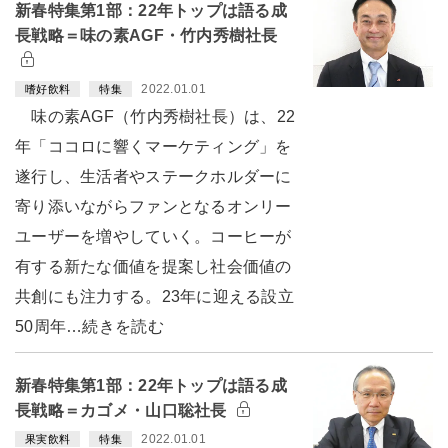
新春特集第1部：22年トップは語る成
長戦略＝味の素AGF・竹内秀樹社長
2022.01.01
嗜好飲料
特集
味の素AGF（竹内秀樹社長）は、22
年「ココロに響くマーケティング」を
遂行し、生活者やステークホルダーに
寄り添いながらファンとなるオンリー
ユーザーを増やしていく。コーヒーが
有する新たな価値を提案し社会価値の
共創にも注力する。23年に迎える設立
50周年…続きを読む
新春特集第1部：22年トップは語る成
長戦略＝カゴメ・山口聡社長
2022.01.01
果実飲料
特集