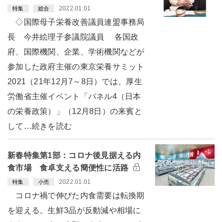
2022.01.01
特集
総合
◇国際母子栄養改善議員連盟事務局
長 今井絵理子参議院議員 各国政
府、国際機関、企業、学術機関などが
参加した政府主催の東京栄養サミット
2021（21年12月7～8日）では、厚生
労働省主催イベント「パネル4（日本
の栄養政策）」（12月8日）の来賓と
して…続きを読む
新春特集第1部：コロナ後見据える内
食市場 食卓支える簡便性に活路
2022.01.01
特集
小売
コロナ禍で伸びた内食需要は転換期
を迎える。生鮮3品が反動減や相場に