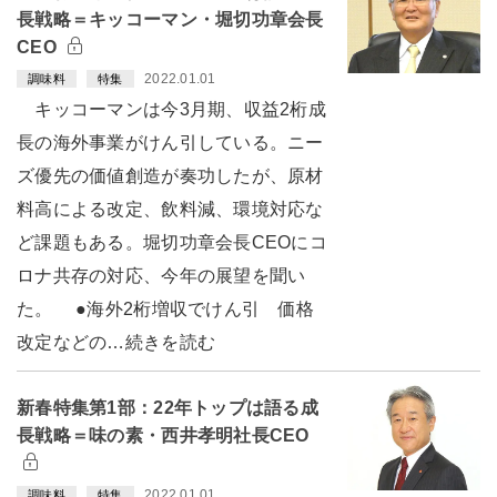
長戦略＝キッコーマン・堀切功章会長
CEO
2022.01.01
調味料
特集
キッコーマンは今3月期、収益2桁成
長の海外事業がけん引している。ニー
ズ優先の価値創造が奏功したが、原材
料高による改定、飲料減、環境対応な
ど課題もある。堀切功章会長CEOにコ
ロナ共存の対応、今年の展望を聞い
た。 ●海外2桁増収でけん引 価格
改定などの…続きを読む
新春特集第1部：22年トップは語る成
長戦略＝味の素・西井孝明社長CEO
2022.01.01
調味料
特集