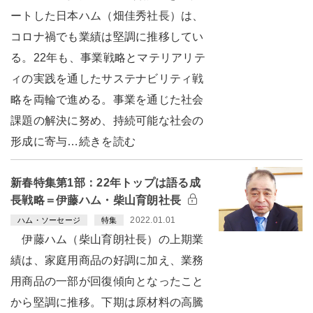
ートした日本ハム（畑佳秀社長）は、
コロナ禍でも業績は堅調に推移してい
る。22年も、事業戦略とマテリアリテ
ィの実践を通したサステナビリティ戦
略を両輪で進める。事業を通じた社会
課題の解決に努め、持続可能な社会の
形成に寄与…続きを読む
新春特集第1部：22年トップは語る成
長戦略＝伊藤ハム・柴山育朗社長
2022.01.01
ハム・ソーセージ
特集
伊藤ハム（柴山育朗社長）の上期業
績は、家庭用商品の好調に加え、業務
用商品の一部が回復傾向となったこと
から堅調に推移。下期は原材料の高騰