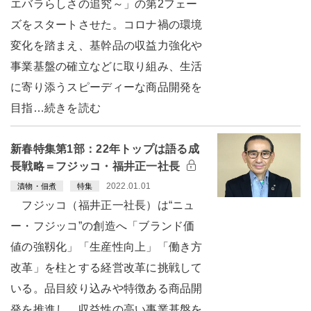
エバラらしさの追究～」の第2フェー
ズをスタートさせた。コロナ禍の環境
変化を踏まえ、基幹品の収益力強化や
事業基盤の確立などに取り組み、生活
に寄り添うスピーディーな商品開発を
目指…続きを読む
新春特集第1部：22年トップは語る成
長戦略＝フジッコ・福井正一社長
2022.01.01
漬物・佃煮
特集
フジッコ（福井正一社長）は“ニュ
ー・フジッコ”の創造へ「ブランド価
値の強靱化」「生産性向上」「働き方
改革」を柱とする経営改革に挑戦して
いる。品目絞り込みや特徴ある商品開
発を推進し、収益性の高い事業基盤を