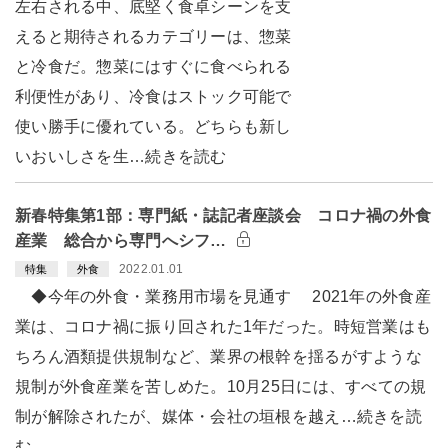
左右される中、底堅く食卓シーンを支
えると期待されるカテゴリーは、惣菜
と冷食だ。惣菜にはすぐに食べられる
利便性があり、冷食はストック可能で
使い勝手に優れている。どちらも新し
いおいしさを生…続きを読む
新春特集第1部：専門紙・誌記者座談会 コロナ禍の外食
産業 総合から専門へシフ…
2022.01.01
特集
外食
◆今年の外食・業務用市場を見通す 2021年の外食産
業は、コロナ禍に振り回された1年だった。時短営業はも
ちろん酒類提供規制など、業界の根幹を揺るがすような
規制が外食産業を苦しめた。10月25日には、すべての規
制が解除されたが、媒体・会社の垣根を越え…続きを読
む