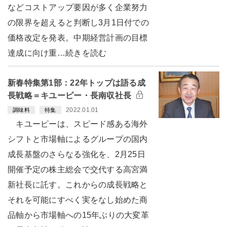
などコストアップ要因が多く企業努力
の限界を超えると判断し3月1日付での
価格改定を発表。中期経営計画の目標
達成に向け重…続きを読む
新春特集第1部：22年トップは語る成
長戦略＝キユーピー・長南収社長
2022.01.01
調味料
特集
キユーピーは、スピード感ある海外
シフトと市場軸によるグループの国内
成長基盤のさらなる強化を、2月25日
開催予定の株主総会で交代する高宮満
新社長に託す。これからの成長戦略と
それを可能にすべく実をなし始めた商
品軸から市場軸への15年ぶりの大変革