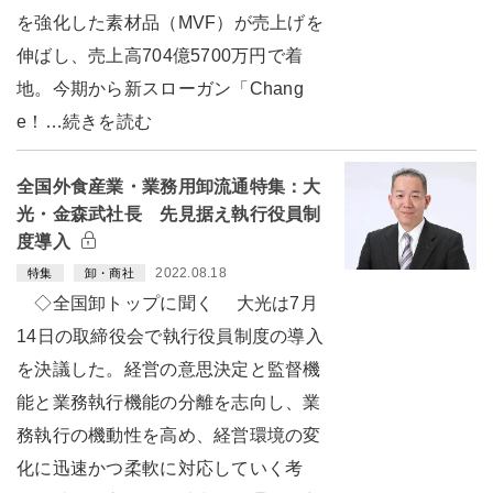
を強化した素材品（MVF）が売上げを
伸ばし、売上高704億5700万円で着
地。今期から新スローガン「Chang
e！…続きを読む
全国外食産業・業務用卸流通特集：大
光・金森武社長 先見据え執行役員制
度導入
2022.08.18
特集
卸・商社
◇全国卸トップに聞く 大光は7月
14日の取締役会で執行役員制度の導入
を決議した。経営の意思決定と監督機
能と業務執行機能の分離を志向し、業
務執行の機動性を高め、経営環境の変
化に迅速かつ柔軟に対応していく考