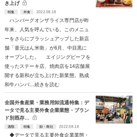
き上げ
2022.08.18
特集
外食
ハンバーグオンザライス専門店が昨
年来、人気を呼んでいる。このメニュ
ーをさらにブラッシュアップした新店
舗「釜元はん米衛」が6月、中目黒に
オープンした。 エイジングビーフを
使ったステーキ店、焼肉店を14店舗展
開する新和が立ち上げた新業態。熟成
和牛ハンバ…続きを読む
全国外食産業・業務用卸流通特集：デ
ータで見る主要外食企業業態・ブラン
ド別既存…
2022.08.18
酒類
特集
卸・商社
◆データで見る主要外食企業業態・