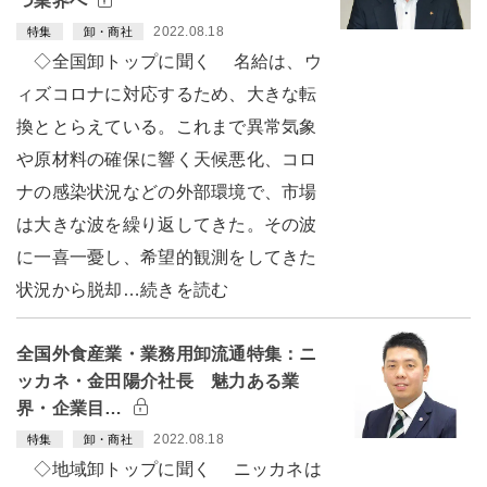
つ業界へ
2022.08.18
特集
卸・商社
◇全国卸トップに聞く 名給は、ウ
ィズコロナに対応するため、大きな転
換ととらえている。これまで異常気象
や原材料の確保に響く天候悪化、コロ
ナの感染状況などの外部環境で、市場
は大きな波を繰り返してきた。その波
に一喜一憂し、希望的観測をしてきた
状況から脱却…続きを読む
全国外食産業・業務用卸流通特集：ニ
ッカネ・金田陽介社長 魅力ある業
界・企業目…
2022.08.18
特集
卸・商社
◇地域卸トップに聞く ニッカネは