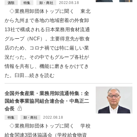
2022.08.18
酒類
特集
卸・商社
◇業務用卸団体トップに聞く 東北
から九州まで各地の地域密着の外食卸
13社で構成される日本業務用食材流通
グループ（NCF）。主要得意先が飲食
店のため、コロナ禍では特に厳しい業
況だった。その中でもグループ各社が
情報を共有し、機能に磨きをかけてき
た。臼田…続きを読む
全国外食産業・業務用卸流通特集：全
国給食事業協同組合連合会・中島正二
会長
2022.08.18
特集
卸・商社
◇業務用卸団体トップに聞く 学校
給食関連3団体協議会（学校給食物資