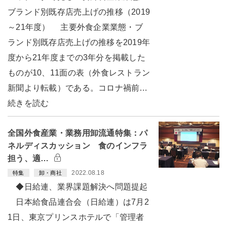
ブランド別既存店売上げの推移（2019
～21年度） 主要外食企業業態・ブ
ランド別既存店売上げの推移を2019年
度から21年度までの3年分を掲載した
ものが10、11面の表（外食レストラン
新聞より転載）である。コロナ禍前…
続きを読む
全国外食産業・業務用卸流通特集：パ
ネルディスカッション 食のインフラ
担う、適…
2022.08.18
特集
卸・商社
◆日給連、業界課題解決へ問題提起
日本給食品連合会（日給連）は7月2
1日、東京プリンスホテルで「管理者