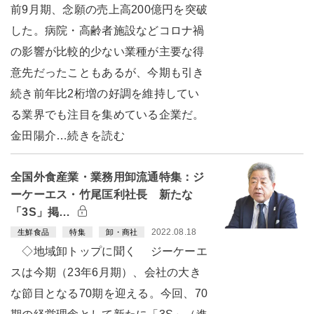
前9月期、念願の売上高200億円を突破
した。病院・高齢者施設などコロナ禍
の影響が比較的少ない業種が主要な得
意先だったこともあるが、今期も引き
続き前年比2桁増の好調を維持してい
る業界でも注目を集めている企業だ。
金田陽介…続きを読む
全国外食産業・業務用卸流通特集：ジ
ーケーエス・竹尾匡利社長 新たな
「3S」掲…
2022.08.18
生鮮食品
特集
卸・商社
◇地域卸トップに聞く ジーケーエ
スは今期（23年6月期）、会社の大き
な節目となる70期を迎える。今回、70