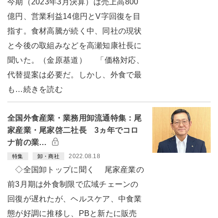
今期（2023年3月決算）は売上高800
億円、営業利益14億円とV字回復を目
指す。食材高騰が続く中、同社の現状
と今後の取組みなどを高瀬知康社長に
聞いた。（金原基道） 「価格対応、
代替提案は必要だ。しかし、外食で最
も…続きを読む
全国外食産業・業務用卸流通特集：尾
家産業・尾家啓二社長 3ヵ年でコロ
ナ前の業…
2022.08.18
特集
卸・商社
◇全国卸トップに聞く 尾家産業の
前3月期は外食制限で広域チェーンの
回復が遅れたが、ヘルスケア、中食業
態が好調に推移し、PBと新たに販売