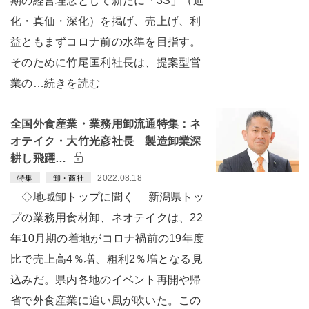
期の経営理念として新たに「3S」（進
化・真価・深化）を掲げ、売上げ、利
益ともまずコロナ前の水準を目指す。
そのために竹尾匡利社長は、提案型営
業の…続きを読む
全国外食産業・業務用卸流通特集：ネ
オテイク・大竹光彦社長 製造卸業深
耕し飛躍…
2022.08.18
特集
卸・商社
◇地域卸トップに聞く 新潟県トッ
プの業務用食材卸、ネオテイクは、22
年10月期の着地がコロナ禍前の19年度
比で売上高4％増、粗利2％増となる見
込みだ。県内各地のイベント再開や帰
省で外食産業に追い風が吹いた。この