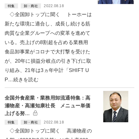
2022.08.18
特集
卸・商社
◇全国卸トップに聞く トーホーは
新たな環境に適合し、成長し続ける筋
肉質な企業グループへの変革を進めて
いる。売上げの8割超を占める業務用
食品卸事業がコロナで大打撃を受けた
が、20年に損益分岐点の引き下げに取
り組み、21年は3ヵ年中計「SHIFT U
P…続きを読む
全国外食産業・業務用卸流通特集：高
瀬物産・高瀬知康社長 メニュー単価
上げる努…
2022.08.18
特集
卸・商社
◇全国卸トップに聞く 高瀬物産の