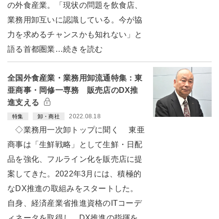
の外食産業。「現状の問題を飲食店、
業務用卸互いに認識している。今が協
力を求めるチャンスかも知れない」と
語る首都圏業…続きを読む
全国外食産業・業務用卸流通特集：東
亜商事・岡修一専務 販売店のDX推
進支える
2022.08.18
特集
卸・商社
◇業務用一次卸トップに聞く 東亜
商事は「生鮮戦略」として生鮮・日配
品を強化、フルライン化を販売店に提
案してきた。2022年3月には、積極的
なDX推進の取組みをスタートした。
自身、経済産業省推進資格のITコーデ
ィネータを取得し、DX推進の指揮を