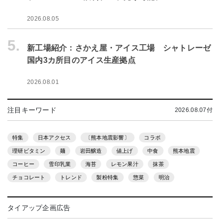
2026.08.05
5.
新工場紹介：さかえ屋・アイス工場 シャトレーゼ
国内3カ所目のアイス生産拠点
2026.08.01
注目キーワード
2026.08.07付
特集
日本アクセス
〔熊本地震影響〕
コラボ
理研ビタミン
麺
岩田醸造
値上げ
中食
熊本地震
コーヒー
雪印乳業
海苔
レモン果汁
抹茶
チョコレート
トレンド
製粉特集
惣菜
明治
タイアップ企画広告