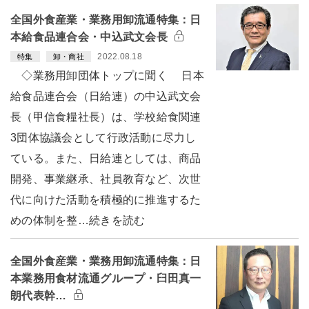
全国外食産業・業務用卸流通特集：日
本給食品連合会・中込武文会長
2022.08.18
特集
卸・商社
◇業務用卸団体トップに聞く 日本
給食品連合会（日給連）の中込武文会
長（甲信食糧社長）は、学校給食関連
3団体協議会として行政活動に尽力し
ている。また、日給連としては、商品
開発、事業継承、社員教育など、次世
代に向けた活動を積極的に推進するた
めの体制を整…続きを読む
全国外食産業・業務用卸流通特集：日
本業務用食材流通グループ・臼田真一
朗代表幹…