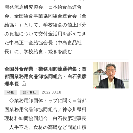
開発流通研究協会、日本給食品連合
会、全国給食事業協同組合連合会〈全
給協〉）として、学校給食の値上げ分
の負担について交付金活用を訴えてき
た中島正二全給協会長（中島食品社
長）に、学校給食…続きを読む
全国外食産業・業務用卸流通特集：首
都圏業務用食品卸協同組合・白石俊彦
理事長
2022.08.18
特集
卸・商社
◇業務用卸団体トップに聞く＝首都
圏業務用食品卸協同組合／神奈川県料
理材料卸商協同組合 白石俊彦理事長
人手不足、食材の高騰など問題山積