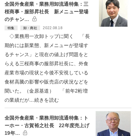
全国外食産業・業務用卸流通特集：三
桜商事・服部昇社長 新メニュー登場
のチャン…
2022.08.18
特集
卸・商社
◇業務用一次卸トップに聞く 「長
期的には新業態、新メニューが登場す
るチャンス」と現在の値上げ問題をと
らえる三桜商事の服部昇社長に、外食
産業市場の現状と今後不安視している
食材高騰の影響や販売店の状況などを
聞いた。（金原基道） 「前年2桁増
の業績だが…続きを読む
全国外食産業・業務用卸流通特集：ト
ーホー・古賀裕之社長 22年度売上げ
19年…