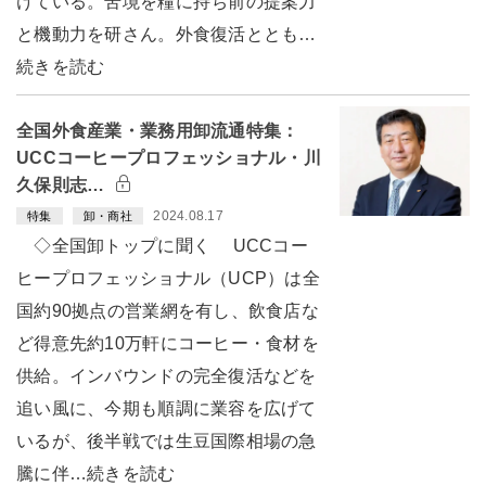
けている。苦境を糧に持ち前の提案力
と機動力を研さん。外食復活ととも…
続きを読む
全国外食産業・業務用卸流通特集：
UCCコーヒープロフェッショナル・川
久保則志…
2024.08.17
特集
卸・商社
◇全国卸トップに聞く UCCコー
ヒープロフェッショナル（UCP）は全
国約90拠点の営業網を有し、飲食店な
ど得意先約10万軒にコーヒー・食材を
供給。インバウンドの完全復活などを
追い風に、今期も順調に業容を広げて
いるが、後半戦では生豆国際相場の急
騰に伴…続きを読む