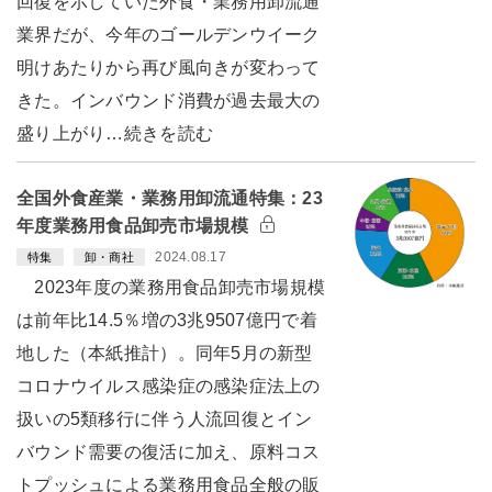
回復を示していた外食・業務用卸流通
業界だが、今年のゴールデンウイーク
明けあたりから再び風向きが変わって
きた。インバウンド消費が過去最大の
盛り上がり…続きを読む
全国外食産業・業務用卸流通特集：23
年度業務用食品卸売市場規模
2024.08.17
特集
卸・商社
2023年度の業務用食品卸売市場規模
は前年比14.5％増の3兆9507億円で着
地した（本紙推計）。同年5月の新型
コロナウイルス感染症の感染症法上の
扱いの5類移行に伴う人流回復とイン
バウンド需要の復活に加え、原料コス
トプッシュによる業務用食品全般の販