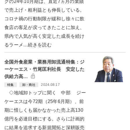
クの24年10月期は、直近7ヵ月の業績
で売上げ・粗利益とも伸長している。
コロナ禍の行動制限が緩和し徐々に飲
食店の客足が戻ってきたことに加え、
県内で人気が高く安定した成長を続け
るラーメ…続きを読む
全国外食産業・業務用卸流通特集：ジ
ーケーエス・竹尾匡利社長 安定した
供給力高…
2024.08.17
特集
卸・商社
◇地域卸トップに聞く 中部 ジー
ケーエスは今72期（25年6月期）、前
期に惜しくも届かなかった売上高130
億円を必達目標にする。さらに計画的
に結果を追求する新規開拓と深耕販売