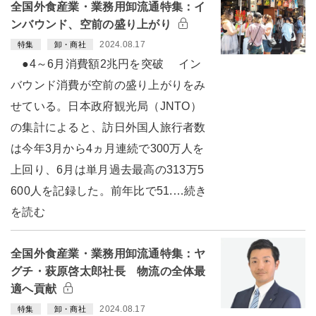
全国外食産業・業務用卸流通特集：イ
ンバウンド、空前の盛り上がり
2024.08.17
特集
卸・商社
●4～6月消費額2兆円を突破 イン
バウンド消費が空前の盛り上がりをみ
せている。日本政府観光局（JNTO）
の集計によると、訪日外国人旅行者数
は今年3月から4ヵ月連続で300万人を
上回り、6月は単月過去最高の313万5
600人を記録した。前年比で51.…続き
を読む
全国外食産業・業務用卸流通特集：ヤ
グチ・萩原啓太郎社長 物流の全体最
適へ貢献
2024.08.17
特集
卸・商社