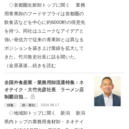
◇首都圏生鮮卸トップに聞く 業務
用青果卸のフードサプライは首都圏の
飲食店などを中心に約6000軒の得意先
を持つ。同社はユニークなアイデアと
強い発信力で従来の青果卸とは異なる
ポジションを築き上げ業績を拡大して
きた。竹川敦史社長に話を聞いた。
（金原基道…続きを読む
全国外食産業・業務用卸流通特集：ネ
オテイク・大竹光彦社長 ラーメン店
制覇目指…
2024.08.17
特集
卸・商社
◇地域卸トップに聞く 新潟 新潟
県内トップの業務用食材卸・ネオテイ