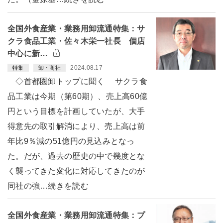
全国外食産業・業務用卸流通特集：サ
クラ食品工業・佐々木栄一社長 個店
中心に新…
2024.08.17
特集
卸・商社
◇首都圏卸トップに聞く サクラ食
品工業は今期（第60期）、売上高60億
円という目標を計画していたが、大手
得意先の取引解消により、売上高は前
年比9％減の51億円の見込みとなっ
た。だが、過去の歴史の中で幾度とな
く襲ってきた変化に対応してきたのが
同社の強…続きを読む
全国外食産業・業務用卸流通特集：プ