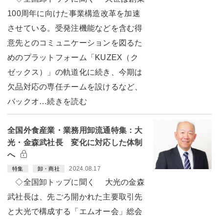
100周年に向けた事業構造改革を加速
させている。受発注機能などを含む得
意先とのコミュニケーションを図るた
めのプラットフォーム「KUZEX（ク
ゼックス）」の軌道化に続き、今期は
欠品対応の専任チームを設けるなど、
バックオ…続きを読む
全国外食産業・業務用卸流通特集：大
光・金森武社長 変化に対応した体制
へ
2024.08.17
特集
卸・商社
◇全国卸トップに聞く 大光の金森
武社長は、先ごろ開かれた主要取引先
と大光で構成する「エムオー会」総会