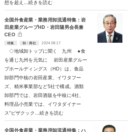
想を超え…続きを読む
全国外食産業・業務用卸流通特集：岩
田産業グループHD・岩田陽男会長兼
CEO
2024.08.17
特集
卸・商社
◇地域卸トップに聞く 九州 ●食
を通じ九州を元気に 岩田産業グルー
プホールディングス（HD）は、食品
卸部門中核の岩田産業、イワタフー
ズ、精米事業部など5社で構成。酒類
卸部門では、岩田酒販を中核に4社、
料理品小売業では、イワタダイナー
ス“ピザクック…続きを読む
全国外食産業・業務用卸流通特集：ハ