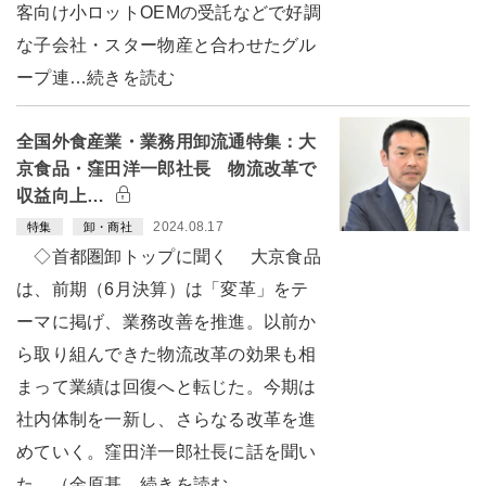
客向け小ロットOEMの受託などで好調
な子会社・スター物産と合わせたグル
ープ連…続きを読む
全国外食産業・業務用卸流通特集：大
京食品・窪田洋一郎社長 物流改革で
収益向上…
2024.08.17
特集
卸・商社
◇首都圏卸トップに聞く 大京食品
は、前期（6月決算）は「変革」をテ
ーマに掲げ、業務改善を推進。以前か
ら取り組んできた物流改革の効果も相
まって業績は回復へと転じた。今期は
社内体制を一新し、さらなる改革を進
めていく。窪田洋一郎社長に話を聞い
た。（金原基…続きを読む