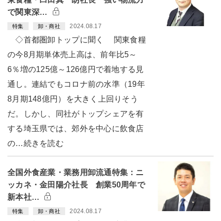
で関東深…
2024.08.17
特集
卸・商社
◇首都圏卸トップに聞く 関東食糧
の今8月期単体売上高は、前年比5～
6％増の125億～126億円で着地する見
通し。連結でもコロナ前の水準（19年
8月期148億円）を大きく上回りそう
だ。しかし、同社がトップシェアを有
する埼玉県では、郊外を中心に飲食店
の…続きを読む
全国外食産業・業務用卸流通特集：ニ
ッカネ・金田陽介社長 創業50周年で
新本社…
2024.08.17
特集
卸・商社