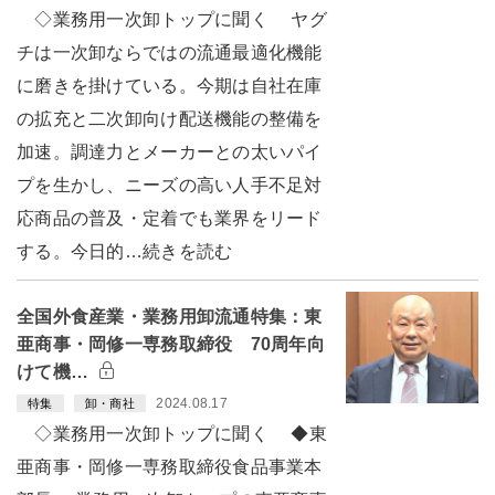
◇業務用一次卸トップに聞く ヤグ
チは一次卸ならではの流通最適化機能
に磨きを掛けている。今期は自社在庫
の拡充と二次卸向け配送機能の整備を
加速。調達力とメーカーとの太いパイ
プを生かし、ニーズの高い人手不足対
応商品の普及・定着でも業界をリード
する。今日的…続きを読む
全国外食産業・業務用卸流通特集：東
亜商事・岡修一専務取締役 70周年向
けて機…
2024.08.17
特集
卸・商社
◇業務用一次卸トップに聞く ◆東
亜商事・岡修一専務取締役食品事業本