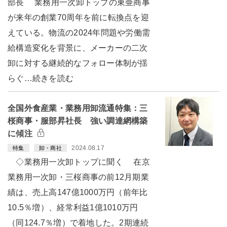
部長 業務用一次卸トップの東亜商事
が来年の創業70周年を前に転換点を迎
えている。物流の2024年問題や労働需
給構造変化を背景に、メーカーの二次
卸に対する継続的なフォロー体制が揺
らぐ…続きを読む
全国外食産業・業務用卸流通特集：三
桜商事・服部昇社長 強い調達網構築
に傾注
2024.08.17
特集
卸・商社
◇業務用一次卸トップに聞く 在京
業務用一次卸・三桜商事の前12月期業
績は、売上高147億1000万円（前年比
10.5％増）、経常利益1億1010万円
（同124.7％増）で着地した。2期連続