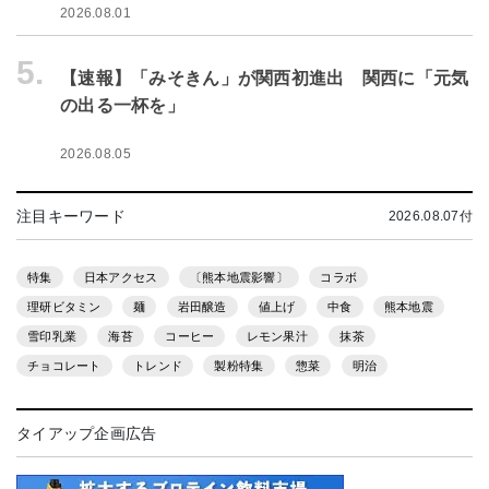
2026.08.01
5.
【速報】「みそきん」が関西初進出 関西に「元気
の出る一杯を」
2026.08.05
注目キーワード
2026.08.07付
特集
日本アクセス
〔熊本地震影響〕
コラボ
理研ビタミン
麺
岩田醸造
値上げ
中食
熊本地震
雪印乳業
海苔
コーヒー
レモン果汁
抹茶
チョコレート
トレンド
製粉特集
惣菜
明治
タイアップ企画広告