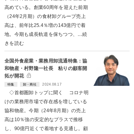
高めている。創業60周年を迎えた前期
（24年2月期）の食材卸グループ売上
高は、前年比25.4％増の143億円で着
地。今期も成長軌道を保ちつつ、…続
きを読む
全国外食産業・業務用卸流通特集：協
和物産・村野隆一社長 粘りの顧客開
拓が開花
2024.08.17
特集
卸・商社
◇首都圏卸トップに聞く コロナ明
けの業務用市場で存在感を増している
協和物産。今期（24年8月期）の売上
高は10％強の安定的なプラスで推移
し、90億円近くで着地する見通し。顧