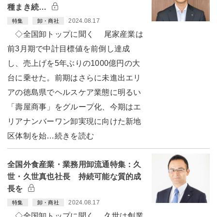
種まき続…
2024.08.17
特集
卸・商社
◇全国卸トップに聞く 尾家産業は
前3月期で中計目標値を前倒し達成
し、売上げを5年ぶりの1000億円の大
台に乗せた。前期はさらに未進出エリ
アの徳島県でヘルスケア業態に明るい
「壽屋商事」をグループ化、今期はエ
リアナンバーワン卸実現に向けた新地
区体制を始…続きを読む
全国外食産業・業務用卸流通特集：久
世・久世真也社長 持続可能な質的成
長を
2024.08.17
特集
卸・商社
◇全国卸トップに聞く 久世は創業