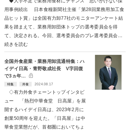
◆人手不足で業務用食材にチャンス 思いがけない採
用事例続出 日本食糧新聞社主催「第28回業務用加工食
品ヒット賞」は全国有力卸77社のモニターアンケート結
果を踏まえて、業務用卸団体トップの選考委員会を得
て、決定される。今回、選考委員会のプレ選考委員会…
続きを読む
全国外食産業・業務用卸流通特集：ハ
イデイ日高・青野敬成社長 V字回復
で3ヵ年…
2024.08.17
特集
外食
◇有力外食チェーントップインタビ
ュー 「熱烈中華食堂 日高屋」を展
開するハイデイ日高は、2023年2月に
創業50周年を迎えた。「日高屋」は中
華食堂業態だが、首都圏においてちょ