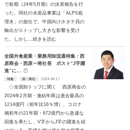
で前期（24年5月期）の決算報告を行
った。同社の水産品事業は「ALPS処
理水」の放出で、中国向けホタテ貝の
輸出がストップし大きな影響を受け
た。しかし…続きを読む
全国外食産業・業務用卸流通特集：西
原商会・西原一将社長 ポスト“J字躍
進”に…
2024.08.17
特集
卸・商社
◇全国卸トップに聞く 西原商会の
2024年2月期・連結年商は過去最高の
1214億円（前年比16％増）。コロナ
禍初年の21年期・672億円から急速な
回復を果たし、V字からJ字の躍進を続