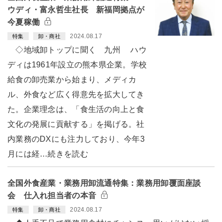
ウディ・富永哲生社長 新福岡拠点が
今夏稼働
2024.08.17
特集
卸・商社
◇地域卸トップに聞く 九州 ハウ
ディは1961年設立の熊本県企業。学校
給食の卸売業から始まり、メディカ
ル、外食など広く得意先を拡大してき
た。企業理念は、「食生活の向上と食
文化の発展に貢献する」を掲げる。社
内業務のDXにも注力しており、今年3
月には経…続きを読む
全国外食産業・業務用卸流通特集：業務用卸覆面座談
会 仕入れ担当者の本音
2024.08.17
特集
卸・商社