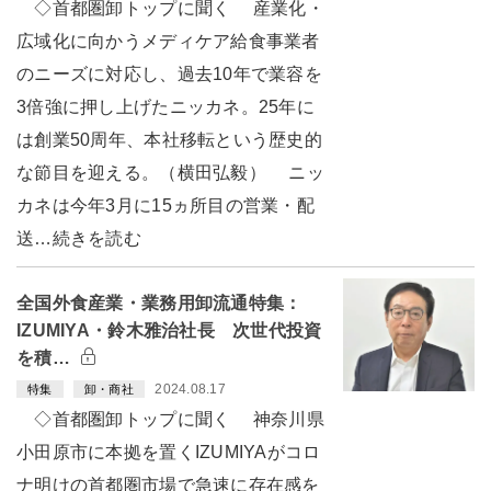
◇首都圏卸トップに聞く 産業化・
広域化に向かうメディケア給食事業者
のニーズに対応し、過去10年で業容を
3倍強に押し上げたニッカネ。25年に
は創業50周年、本社移転という歴史的
な節目を迎える。（横田弘毅） ニッ
カネは今年3月に15ヵ所目の営業・配
送…続きを読む
全国外食産業・業務用卸流通特集：
IZUMIYA・鈴木雅治社長 次世代投資
を積…
2024.08.17
特集
卸・商社
◇首都圏卸トップに聞く 神奈川県
小田原市に本拠を置くIZUMIYAがコロ
ナ明けの首都圏市場で急速に存在感を