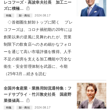
レコフーズ・高波幸夫社長 加工ニー
ズに積極…
2024.08.17
特集
卸・商社
◇首都圏生鮮卸トップに聞く プレ
コフーズは、コロナ禍初期の20年には
創業以来の逆風に見舞われたが、営業
制限下の飲食店へのきめ細かなフォロ
ーを通じて高い市場評価を獲得。人手
不足の厨房を支える加工機能や万全な
衛生・安全管理体制を武器に、今期
（25年3月…続きを読む
全国外食産業・業務用卸流通特集：フ
ードサプライ・竹川敦史社長 国産野
菜価値高…
2024.08.17
特集
卸・商社