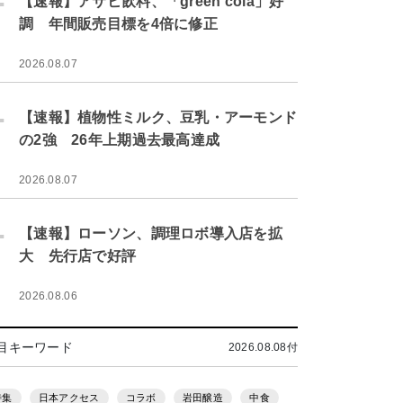
【速報】アサヒ飲料、「green cola」好
調 年間販売目標を4倍に修正
2026.08.07
.
【速報】植物性ミルク、豆乳・アーモンド
の2強 26年上期過去最高達成
2026.08.07
.
【速報】ローソン、調理ロボ導入店を拡
大 先行店で好評
2026.08.06
目キーワード
2026.08.08付
特集
日本アクセス
コラボ
岩田醸造
中食