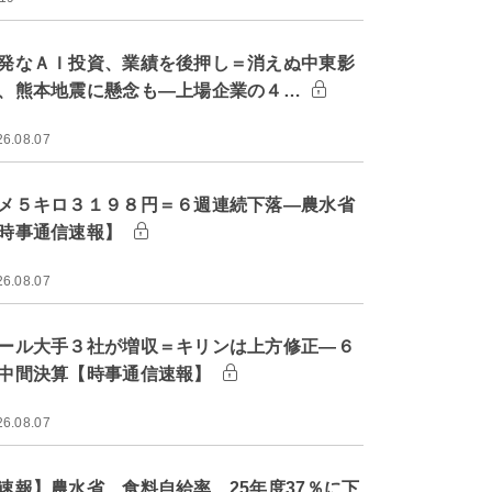
発なＡＩ投資、業績を後押し＝消えぬ中東影
、熊本地震に懸念も―上場企業の４…
26.08.07
メ５キロ３１９８円＝６週連続下落―農水省
時事通信速報】
26.08.07
ール大手３社が増収＝キリンは上方修正―６
中間決算【時事通信速報】
26.08.07
速報】農水省、食料自給率 25年度37％に下