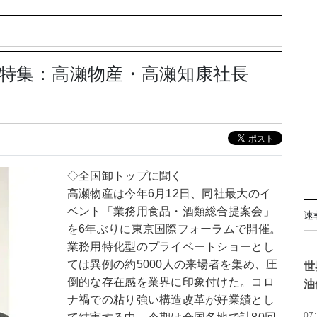
通特集：高瀬物産・高瀬知康社長
◇全国卸トップに聞く
高瀬物産は今年6月12日、同社最大のイ
ベント「業務用食品・酒類総合提案会」
速
を6年ぶりに東京国際フォーラムで開催。
業務用特化型のプライベートショーとし
ては異例の約5000人の来場者を集め、圧
世
倒的な存在感を業界に印象付けた。コロ
油
ナ禍での粘り強い構造改革が好業績とし
07