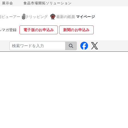
展示会
食品市場開拓ソリューション
面ビューアー
クリッピング
最新の紙面
マイページ
ルマガ登録
電子版のお申込み
新聞のお申込み
検索