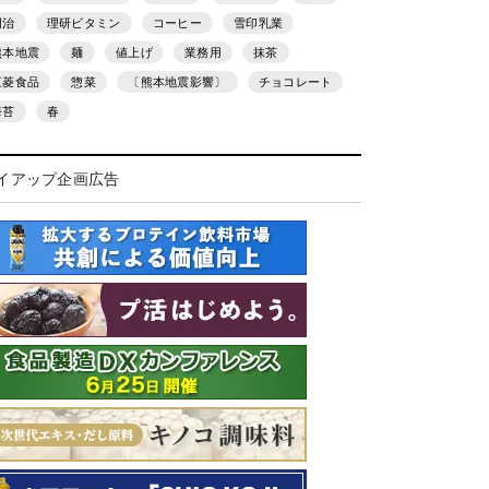
明治
理研ビタミン
コーヒー
雪印乳業
熊本地震
麺
値上げ
業務用
抹茶
三菱食品
惣菜
〔熊本地震影響〕
チョコレート
海苔
春
イアップ企画広告