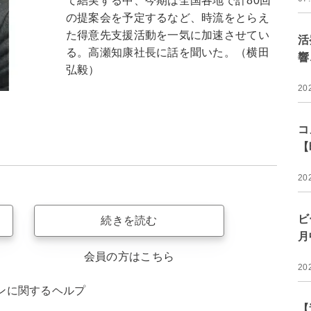
て結実する中、今期は全国各地で計80回
の提案会を予定するなど、時流をとらえ
た得意先支援活動を一気に加速させてい
活
る。高瀬知康社長に話を聞いた。（横田
響
弘毅）
20
コ
【
20
ビ
続きを読む
月
会員の方はこちら
20
ンに関するヘルプ
【