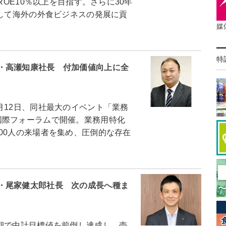
ROE10％以上を目指す。さらに30年
そして海外の外食ビジネスの発展に貢
媒
特
・高瀬知康社長 付加価値向上に全
12日、同社最大のイベント「業務
国際フォーラムで開催。業務用特化
00人の来場者を集め、圧倒的な存在
・尾家健太郎社長 次の成長へ種ま
期で中計目標値を前倒し達成し、売