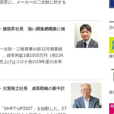
を背景に、メーカーの二次卸に対する
日
・服部昇社長 強い調達網構築に傾
次卸・三桜商事の前12月期業績
）、経常利益1億1010万円（同124.
媒
売上げはコロナ前の19年度の水準
・古賀裕之社長 成長戦略の新中計
媒
IFT-UP2027」を始動した。27