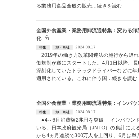
る業務用食品全般の販売…続きを読む
全国外食産業・業務用卸流通特集：変わる卸
化
2024.08.17
特集
卸・商社
2019年の働き方改革関連法の施行から遅
働規制が遂にスタートした。4月1日以降、
深刻化していたトラックドライバーなどに年最
適用されている。これに伴う国…続きを読む
全国外食産業・業務用卸流通特集：インバウ
2024.08.17
特集
卸・商社
●4～6月消費額2兆円を突破 インバウン
いる。日本政府観光局（JNTO）の集計によ
から4ヵ月連続で300万人を上回り、6月は単月