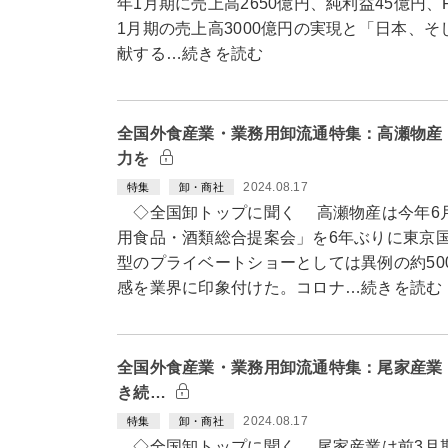
年1月期に売上高2650億円、純利益45億円、
1月期の売上高3000億円の実現と「日本、
献する…続きを読む
全国外食産業・業務用卸流通特集：高瀬物産
力を
2024.08.17
特集
卸・商社
◇全国卸トップに聞く 高瀬物産は今年6月
用食品・酒類総合提案会」を6年ぶりに東京
型のプライベートショーとしては異例の約50
感を業界に印象付けた。コロナ…続きを読む
全国外食産業・業務用卸流通特集：尾家産業
き続…
2024.08.17
特集
卸・商社
◇全国卸トップに聞く 尾家産業は前3月