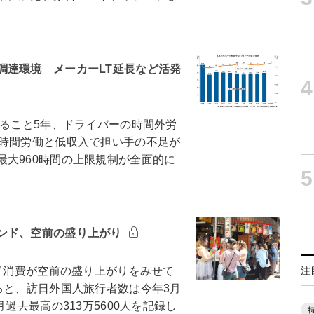
調達環境 メーカーLT延長など活発
4
れること5年、ドライバーの時間外労
長時間労働と低収入で担い手の不足が
大960時間の上限規制が全面的に
5
ンド、空前の盛り上がり
注
ド消費が空前の盛り上がりをみせて
ると、訪日外国人旅行者数は今年3月
過去最高の313万5600人を記録し