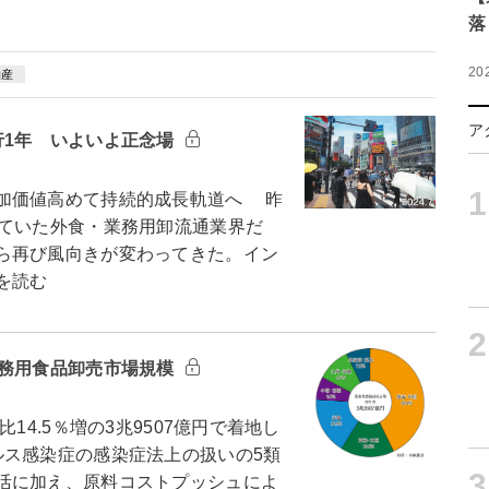
落
20
物産
ア
行1年 いよいよ正念場
1
加価値高めて持続的成長軌道へ 昨
していた外食・業務用卸流通業界だ
ら再び風向きが変わってきた。イン
を読む
2
業務用食品卸売市場規模
4.5％増の3兆9507億円で着地し
ルス感染症の感染症法上の扱いの5類
3
活に加え、原料コストプッシュによ