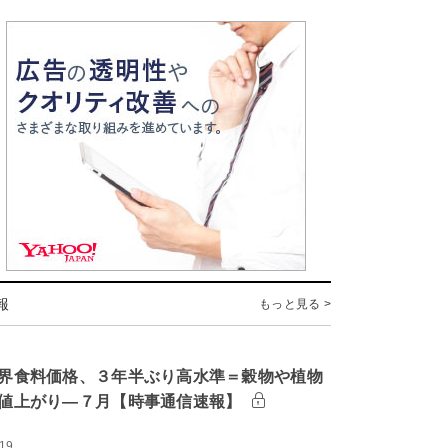
報
もっと見る >
界食料価格、３年半ぶり高水準＝穀物や植物
値上がり―７月【時事通信速報】
:19