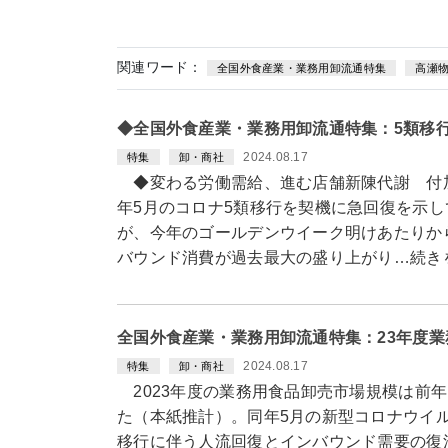
関連ワード：
全国外食産業・業務用卸流通特集
高瀬
◆全国外食産業・業務用卸流通特集：5類移
2024.08.17
特集
卸・商社
◆変わる労働需給、進む店舗新陳代謝 付
年5月のコロナ5類移行を契機に急回復を示
が、今年のゴールデンウイーク明けあたりか
バウンド消費が過去最大の盛り上がり…続き
全国外食産業・業務用卸流通特集：23年度
2024.08.17
特集
卸・商社
2023年度の業務用食品卸売市場規模は前年比1
た（本紙推計）。同年5月の新型コロナウイ
移行に伴う人流回復とインバウンド需要の復