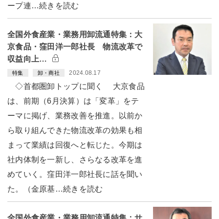
ープ連…続きを読む
全国外食産業・業務用卸流通特集：大
京食品・窪田洋一郎社長 物流改革で
収益向上…
2024.08.17
特集
卸・商社
◇首都圏卸トップに聞く 大京食品
は、前期（6月決算）は「変革」をテ
ーマに掲げ、業務改善を推進。以前か
ら取り組んできた物流改革の効果も相
まって業績は回復へと転じた。今期は
社内体制を一新し、さらなる改革を進
めていく。窪田洋一郎社長に話を聞い
た。（金原基…続きを読む
全国外食産業・業務用卸流通特集：サ