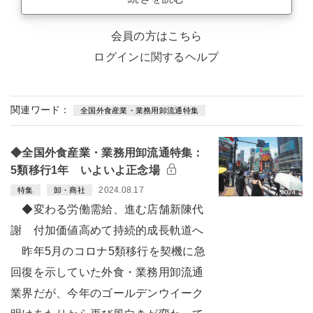
会員の方はこちら
ログインに関するヘルプ
関連ワード：
全国外食産業・業務用卸流通特集
◆全国外食産業・業務用卸流通特集：
5類移行1年 いよいよ正念場
2024.08.17
特集
卸・商社
◆変わる労働需給、進む店舗新陳代
謝 付加価値高めて持続的成長軌道へ
昨年5月のコロナ5類移行を契機に急
回復を示していた外食・業務用卸流通
業界だが、今年のゴールデンウイーク