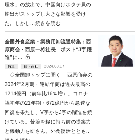
理水」の放出で、中国向けホタテ貝の
輸出がストップし大きな影響を受け
た。しかし…続きを読む
全国外食産業・業務用卸流通特集：西
原商会・西原一将社長 ポスト“J字躍
進”に…
2024.08.17
特集
卸・商社
◇全国卸トップに聞く 西原商会の
2024年2月期・連結年商は過去最高の
1214億円（前年比16％増）。コロナ
禍初年の21年期・672億円から急速な
回復を果たし、V字からJ字の躍進を続
けている。苦境を糧に持ち前の提案力
と機動力を研さん。外食復活ととも…