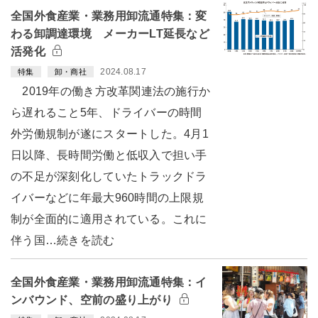
全国外食産業・業務用卸流通特集：変
わる卸調達環境 メーカーLT延長など
活発化
2024.08.17
特集
卸・商社
2019年の働き方改革関連法の施行か
ら遅れること5年、ドライバーの時間
外労働規制が遂にスタートした。4月1
日以降、長時間労働と低収入で担い手
の不足が深刻化していたトラックドラ
イバーなどに年最大960時間の上限規
制が全面的に適用されている。これに
伴う国…続きを読む
全国外食産業・業務用卸流通特集：イ
ンバウンド、空前の盛り上がり