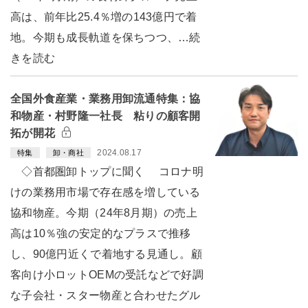
高は、前年比25.4％増の143億円で着
地。今期も成長軌道を保ちつつ、…続
きを読む
全国外食産業・業務用卸流通特集：協
和物産・村野隆一社長 粘りの顧客開
拓が開花
2024.08.17
特集
卸・商社
◇首都圏卸トップに聞く コロナ明
けの業務用市場で存在感を増している
協和物産。今期（24年8月期）の売上
高は10％強の安定的なプラスで推移
し、90億円近くで着地する見通し。顧
客向け小ロットOEMの受託などで好調
な子会社・スター物産と合わせたグル