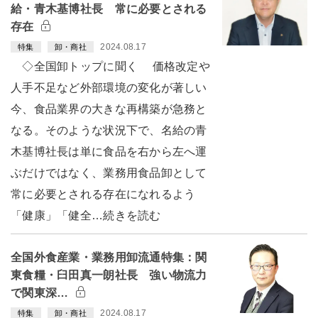
給・青木基博社長 常に必要とされる
存在
2024.08.17
特集
卸・商社
◇全国卸トップに聞く 価格改定や
人手不足など外部環境の変化が著しい
今、食品業界の大きな再構築が急務と
なる。そのような状況下で、名給の青
木基博社長は単に食品を右から左へ運
ぶだけではなく、業務用食品卸として
常に必要とされる存在になれるよう
「健康」「健全…続きを読む
全国外食産業・業務用卸流通特集：関
東食糧・臼田真一朗社長 強い物流力
で関東深…
2024.08.17
特集
卸・商社