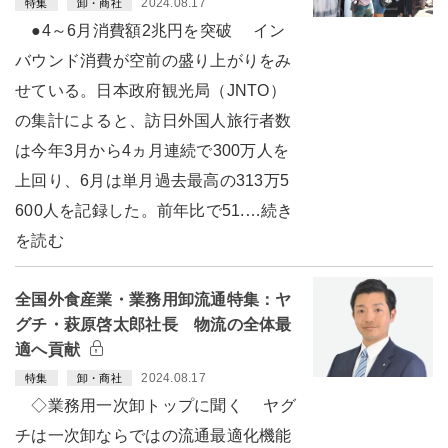
2024.08.17
特集
卸・商社
●4～6月消費額2兆円を突破 イン
バウンド消費が空前の盛り上がりをみ
せている。日本政府観光局（JNTO）
の集計によると、訪日外国人旅行者数
は今年3月から4ヵ月連続で300万人を
上回り、6月は単月過去最高の313万5
600人を記録した。前年比で51.…続き
を読む
全国外食産業・業務用卸流通特集：ヤ
グチ・萩原啓太郎社長 物流の全体最
適へ貢献
2024.08.17
特集
卸・商社
◇業務用一次卸トップに聞く ヤグ
チは一次卸ならではの流通最適化機能