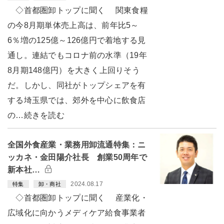
◇首都圏卸トップに聞く 関東食糧
の今8月期単体売上高は、前年比5～
6％増の125億～126億円で着地する見
通し。連結でもコロナ前の水準（19年
8月期148億円）を大きく上回りそう
だ。しかし、同社がトップシェアを有
する埼玉県では、郊外を中心に飲食店
の…続きを読む
全国外食産業・業務用卸流通特集：ニ
ッカネ・金田陽介社長 創業50周年で
新本社…
2024.08.17
特集
卸・商社
◇首都圏卸トップに聞く 産業化・
広域化に向かうメディケア給食事業者