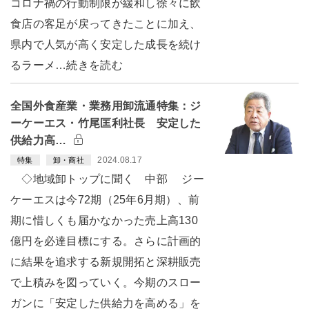
コロナ禍の行動制限が緩和し徐々に飲
食店の客足が戻ってきたことに加え、
県内で人気が高く安定した成長を続け
るラーメ…続きを読む
全国外食産業・業務用卸流通特集：ジ
ーケーエス・竹尾匡利社長 安定した
供給力高…
2024.08.17
特集
卸・商社
◇地域卸トップに聞く 中部 ジー
ケーエスは今72期（25年6月期）、前
期に惜しくも届かなかった売上高130
億円を必達目標にする。さらに計画的
に結果を追求する新規開拓と深耕販売
で上積みを図っていく。今期のスロー
ガンに「安定した供給力を高める」を