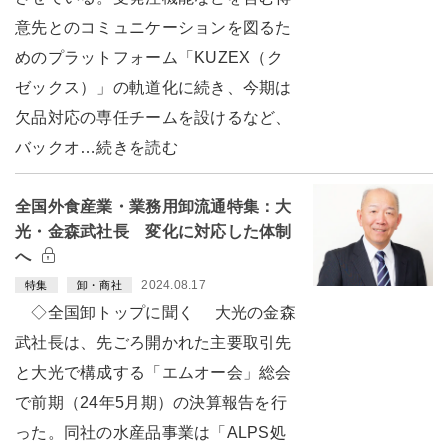
意先とのコミュニケーションを図るた
めのプラットフォーム「KUZEX（ク
ゼックス）」の軌道化に続き、今期は
欠品対応の専任チームを設けるなど、
バックオ…続きを読む
全国外食産業・業務用卸流通特集：大
光・金森武社長 変化に対応した体制
へ
2024.08.17
特集
卸・商社
◇全国卸トップに聞く 大光の金森
武社長は、先ごろ開かれた主要取引先
と大光で構成する「エムオー会」総会
で前期（24年5月期）の決算報告を行
った。同社の水産品事業は「ALPS処