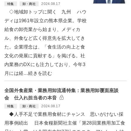
2024.08.17
特集
卸・商社
◇地域卸トップに聞く 九州 ハウ
ディは1961年設立の熊本県企業。学校
給食の卸売業から始まり、メディカ
ル、外食など広く得意先を拡大してき
た。企業理念は、「食生活の向上と食
文化の発展に貢献する」を掲げる。社
内業務のDXにも注力しており、今年3
月には経…続きを読む
全国外食産業・業務用卸流通特集：業務用卸覆面座談
会 仕入れ担当者の本音
2024.08.17
特集
卸・商社
◆人手不足で業務用食材にチャンス 思いがけない採
用事例続出 日本食糧新聞社主催「第28回業務用加工食