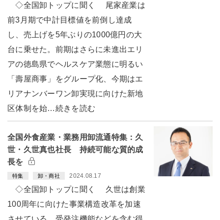
◇全国卸トップに聞く 尾家産業は
前3月期で中計目標値を前倒し達成
し、売上げを5年ぶりの1000億円の大
台に乗せた。前期はさらに未進出エリ
アの徳島県でヘルスケア業態に明るい
「壽屋商事」をグループ化、今期はエ
リアナンバーワン卸実現に向けた新地
区体制を始…続きを読む
全国外食産業・業務用卸流通特集：久
世・久世真也社長 持続可能な質的成
長を
2024.08.17
特集
卸・商社
◇全国卸トップに聞く 久世は創業
100周年に向けた事業構造改革を加速
させている。受発注機能などを含む得