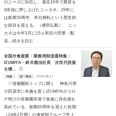
のニーズに対応し、過去10年で業容を
3倍強に押し上げたニッカネ。25年に
は創業50周年、本社移転という歴史的
な節目を迎える。（横田弘毅） ニッ
カネは今年3月に15ヵ所目の営業・配
送…続きを読む
全国外食産業・業務用卸流通特集：
IZUMIYA・鈴木雅治社長 次世代投資
を積…
2024.08.17
特集
卸・商社
◇首都圏卸トップに聞く 神奈川県
小田原市に本拠を置くIZUMIYAがコロ
ナ明けの首都圏市場で急速に存在感を
高めている。創業60周年を迎えた前期
（24年2月期）の食材卸グループ売上