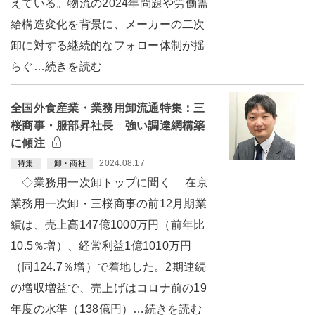
えている。物流の2024年問題や労働需
給構造変化を背景に、メーカーの二次
卸に対する継続的なフォロー体制が揺
らぐ…続きを読む
全国外食産業・業務用卸流通特集：三
桜商事・服部昇社長 強い調達網構築
に傾注
2024.08.17
特集
卸・商社
◇業務用一次卸トップに聞く 在京
業務用一次卸・三桜商事の前12月期業
績は、売上高147億1000万円（前年比
10.5％増）、経常利益1億1010万円
（同124.7％増）で着地した。2期連続
の増収増益で、売上げはコロナ前の19
年度の水準（138億円）…続きを読む