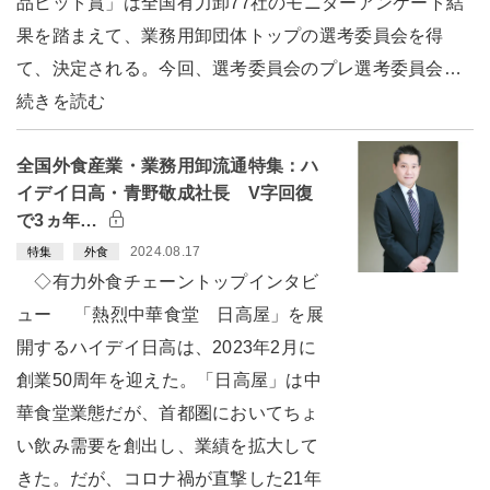
品ヒット賞」は全国有力卸77社のモニターアンケート結
果を踏まえて、業務用卸団体トップの選考委員会を得
て、決定される。今回、選考委員会のプレ選考委員会…
続きを読む
全国外食産業・業務用卸流通特集：ハ
イデイ日高・青野敬成社長 V字回復
で3ヵ年…
2024.08.17
特集
外食
◇有力外食チェーントップインタビ
ュー 「熱烈中華食堂 日高屋」を展
開するハイデイ日高は、2023年2月に
創業50周年を迎えた。「日高屋」は中
華食堂業態だが、首都圏においてちょ
い飲み需要を創出し、業績を拡大して
きた。だが、コロナ禍が直撃した21年