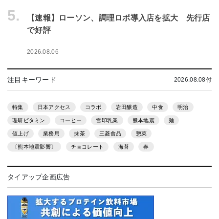
5.
【速報】ローソン、調理ロボ導入店を拡大 先行店
で好評
2026.08.06
注目キーワード
2026.08.08付
特集
日本アクセス
コラボ
岩田醸造
中食
明治
理研ビタミン
コーヒー
雪印乳業
熊本地震
麺
値上げ
業務用
抹茶
三菱食品
惣菜
〔熊本地震影響〕
チョコレート
海苔
春
タイアップ企画広告