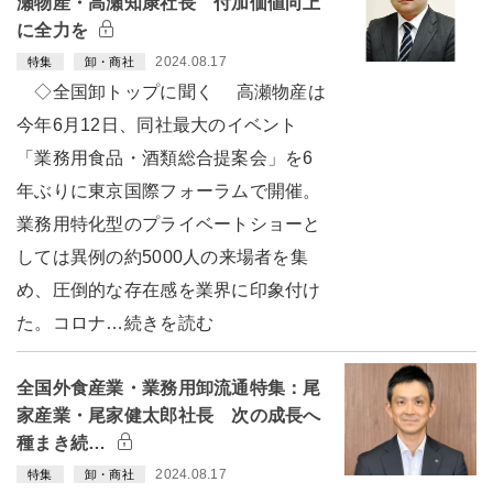
瀬物産・高瀬知康社長 付加価値向上
に全力を
2024.08.17
特集
卸・商社
◇全国卸トップに聞く 高瀬物産は
今年6月12日、同社最大のイベント
「業務用食品・酒類総合提案会」を6
年ぶりに東京国際フォーラムで開催。
業務用特化型のプライベートショーと
しては異例の約5000人の来場者を集
め、圧倒的な存在感を業界に印象付け
た。コロナ…続きを読む
全国外食産業・業務用卸流通特集：尾
家産業・尾家健太郎社長 次の成長へ
種まき続…
2024.08.17
特集
卸・商社