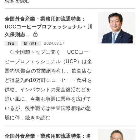
続きを読む
全国外食産業・業務用卸流通特集：
UCCコーヒープロフェッショナル・川
久保則志…
2024.08.17
特集
卸・商社
◇全国卸トップに聞く UCCコー
ヒープロフェッショナル（UCP）は全
国約90拠点の営業網を有し、飲食店な
ど得意先約10万軒にコーヒー・食材を
供給。インバウンドの完全復活などを
追い風に、今期も順調に業容を広げて
いるが、後半戦では生豆国際相場の急
騰に伴…続きを読む
全国外食産業・業務用卸流通特集：名