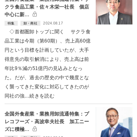
クラ食品工業・佐々木栄一社長 個店
中心に新…
2024.08.17
特集
卸・商社
◇首都圏卸トップに聞く サクラ食
品工業は今期（第60期）、売上高60億
円という目標を計画していたが、大手
得意先の取引解消により、売上高は前
年比9％減の51億円の見込みとなっ
た。だが、過去の歴史の中で幾度とな
く襲ってきた変化に対応してきたのが
同社の強…続きを読む
全国外食産業・業務用卸流通特集：プ
レコフーズ・高波幸夫社長 加工ニー
ズに積極…