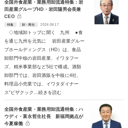
全国外食産業・業務用卸流通特集：岩
田産業グループHD・岩田陽男会長兼
CEO
2024.08.17
特集
卸・商社
◇地域卸トップに聞く 九州 ●食
を通じ九州を元気に 岩田産業グルー
プホールディングス（HD）は、食品
卸部門中核の岩田産業、イワタフー
ズ、精米事業部など5社で構成。酒類
卸部門では、岩田酒販を中核に4社、
料理品小売業では、イワタダイナー
ス“ピザクック…続きを読む
全国外食産業・業務用卸流通特集：ハ
ウディ・富永哲生社長 新福岡拠点が
今夏稼働