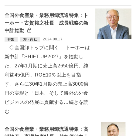
全国外食産業・業務用卸流通特集：ト
ーホー・古賀裕之社長 成長戦略の新
中計始動
2024.08.17
特集
卸・商社
◇全国卸トップに聞く トーホーは
新中計「SHIFT-UP2027」を始動し
た。27年1月期に売上高2650億円、純
利益45億円、ROE10％以上を目指
す。さらに30年1月期の売上高3000億
円の実現と「日本、そして海外の外食
ビジネスの発展に貢献する…続きを読
む
全国外食産業・業務用卸流通特集：高