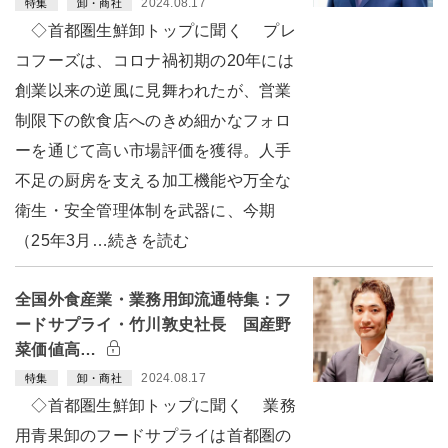
2024.08.17
特集
卸・商社
◇首都圏生鮮卸トップに聞く プレ
コフーズは、コロナ禍初期の20年には
創業以来の逆風に見舞われたが、営業
制限下の飲食店へのきめ細かなフォロ
ーを通じて高い市場評価を獲得。人手
不足の厨房を支える加工機能や万全な
衛生・安全管理体制を武器に、今期
（25年3月…続きを読む
全国外食産業・業務用卸流通特集：フ
ードサプライ・竹川敦史社長 国産野
菜価値高…
2024.08.17
特集
卸・商社
◇首都圏生鮮卸トップに聞く 業務
用青果卸のフードサプライは首都圏の