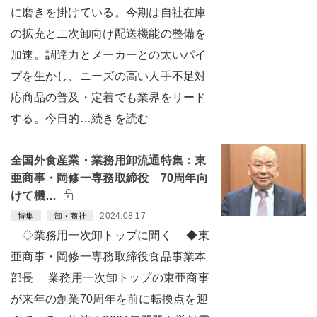
に磨きを掛けている。今期は自社在庫
の拡充と二次卸向け配送機能の整備を
加速。調達力とメーカーとの太いパイ
プを生かし、ニーズの高い人手不足対
応商品の普及・定着でも業界をリード
する。今日的…続きを読む
全国外食産業・業務用卸流通特集：東
亜商事・岡修一専務取締役 70周年向
けて機…
2024.08.17
特集
卸・商社
◇業務用一次卸トップに聞く ◆東
亜商事・岡修一専務取締役食品事業本
部長 業務用一次卸トップの東亜商事
が来年の創業70周年を前に転換点を迎