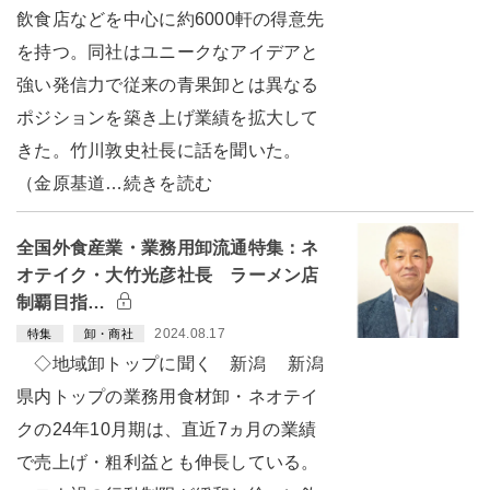
飲食店などを中心に約6000軒の得意先
を持つ。同社はユニークなアイデアと
強い発信力で従来の青果卸とは異なる
ポジションを築き上げ業績を拡大して
きた。竹川敦史社長に話を聞いた。
（金原基道…続きを読む
全国外食産業・業務用卸流通特集：ネ
オテイク・大竹光彦社長 ラーメン店
制覇目指…
2024.08.17
特集
卸・商社
◇地域卸トップに聞く 新潟 新潟
県内トップの業務用食材卸・ネオテイ
クの24年10月期は、直近7ヵ月の業績
で売上げ・粗利益とも伸長している。