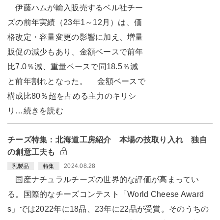
伊藤ハムが輸入販売するベル社チー
ズの前年実績（23年1～12月）は、価
格改定・容量変更の影響に加え、増量
販促の減少もあり、金額ベースで前年
比7.0％減、重量ベースで同18.5％減
と前年割れとなった。 金額ベースで
構成比80％超を占める主力のキリシ
リ…続きを読む
チーズ特集：北海道工房紹介 本場の技取り入れ 独自
の創意工夫も
2024.08.28
乳製品
特集
国産ナチュラルチーズの世界的な評価が高まってい
る。国際的なチーズコンテスト「World Cheese Award
s」では2022年に18品、23年に22品が受賞。そのうちの