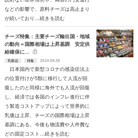
などの影響で、原料チーズは高止まり
が続いており…続きを読む
チーズ特集：主要チーズ輸出国・地域
の動向＝国際相場は上昇基調 安定供
給確保に…
2024.08.28
乳製品
特集
日本国内で新型コロナの感染症法上
の位置付けが5類に移行して人流が回
復したのと同様に海外でも人流が回復
し、経済では各国のインフレ進行に伴
う製造コストアップによって世界的に
乳価は上昇、チーズの国際相場は上昇
基調にある。今後も物流費や人件費な
どの固定コスト…続きを読む