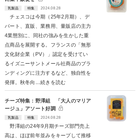
2024.08.28
乳製品
特集
チェスコは今期（25年2月期）、デ
パート、直販、業務用、量販店の主力
4業態別に、同社の強みを生かした重
点商品を展開する。フランスの「無形
文化財企業（PV）」認定を受けてい
るイズニーサントメール社商品のブラ
ンディングに注力するなど、独自性を
発揮。秋冬向…続きを読む
チーズ特集：野澤組 「大人のマリア
ージュ」アソート好調
2024.08.28
乳製品
特集
野澤組の24年9月期チーズ部門売上
高は、ほぼ前年並みをキープして推移