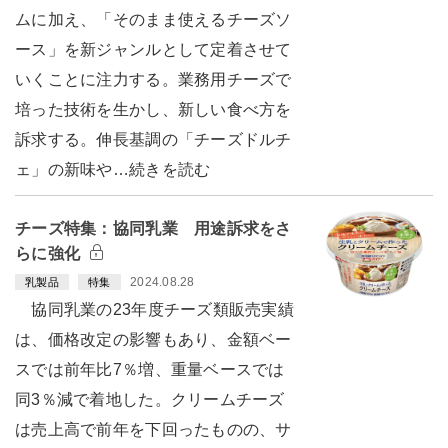
ムに加え、「そのまま使えるチーズソ
ース」を新ジャンルとして定着させて
いくことに注力する。業務用チーズで
培った技術を生かし、新しい食べ方を
訴求する。伸長基調の「チーズドルチ
ェ」の新味や…続きを読む
チーズ特集：協同乳業 用途訴求をさ
らに強化
2024.08.28
乳製品
特集
協同乳業の23年度チーズ類販売実績
は、価格改定の影響もあり、金額ベー
スでは前年比7％増、重量ベースでは
同3％減で着地した。クリームチーズ
は売上高で前年を下回ったものの、サ