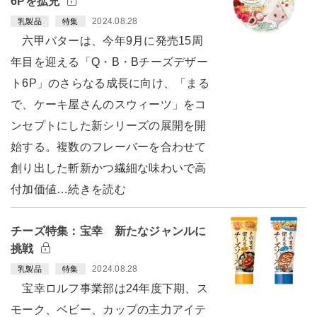
6Pを拡充
2024.08.28
乳製品
特集
六甲バターは、今年9月に発売15周
年目を迎える「Q・B・Bチーズデザー
ト6P」のさらなる成長に向け、「まる
で、ケーキ屋さんのスウィーツ」をコ
ンセプトにした新シリーズの展開を開
始する。複数のフレーバーを合わせて
創り出した斬新かつ繊細な味わいで高
付加価値…続きを読む
チーズ特集：宝幸 新たなジャンルに
挑戦
2024.08.28
乳製品
特集
宝幸ロルフ事業部は24年度下期、ス
モーク、ベビー、カップの主力アイテ