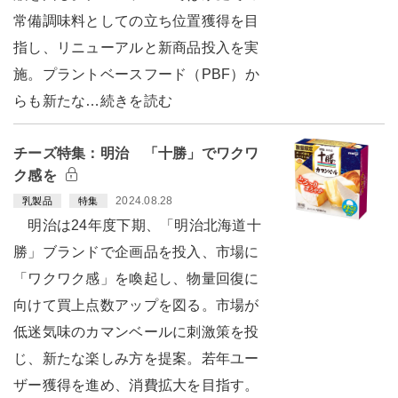
常備調味料としての立ち位置獲得を目
指し、リニューアルと新商品投入を実
施。プラントベースフード（PBF）か
らも新たな…続きを読む
チーズ特集：明治 「十勝」でワクワ
ク感を
2024.08.28
乳製品
特集
明治は24年度下期、「明治北海道十
勝」ブランドで企画品を投入、市場に
「ワクワク感」を喚起し、物量回復に
向けて買上点数アップを図る。市場が
低迷気味のカマンベールに刺激策を投
じ、新たな楽しみ方を提案。若年ユー
ザー獲得を進め、消費拡大を目指す。