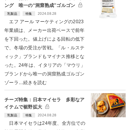
ング 唯一の“洞窟熟成”ゴルゴン
2024.08.28
乳製品
特集
エフ アール マーケティングの2023
年業績は、メーカー出荷ベースで前年
を下回った。値上げによる回転の低下
で、冬場の受注が苦戦。「ル・ルステ
ィック」ブランドもマイナス推移とな
った。24年は、イタリアの「マウリ」
ブランドから唯一の洞窟熟成ゴルゴン
ゾーラ…続きを読む
チーズ特集：日本マイセラ 多彩なア
イテムで裾野拡大
2024.08.28
乳製品
特集
日本マイセラは24年度、全方位での