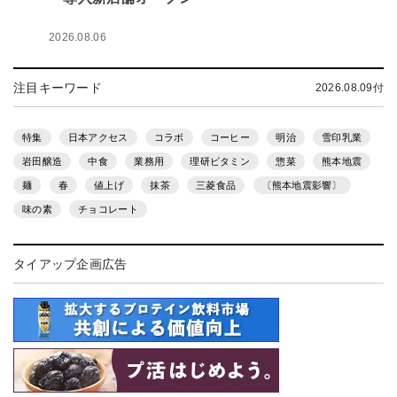
2026.08.06
注目キーワード
2026.08.09付
特集
日本アクセス
コラボ
コーヒー
明治
雪印乳業
岩田醸造
中食
業務用
理研ビタミン
惣菜
熊本地震
麺
春
値上げ
抹茶
三菱食品
〔熊本地震影響〕
味の素
チョコレート
タイアップ企画広告