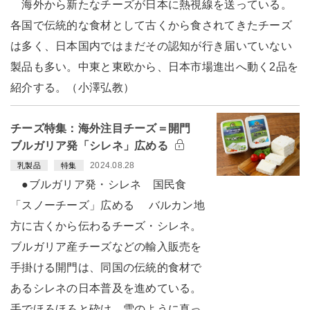
海外から新たなチーズが日本に熱視線を送っている。
各国で伝統的な食材として古くから食されてきたチーズ
は多く、日本国内ではまだその認知が行き届いていない
製品も多い。中東と東欧から、日本市場進出へ動く2品を
紹介する。（小澤弘教）
チーズ特集：海外注目チーズ＝開門
ブルガリア発「シレネ」広める
2024.08.28
乳製品
特集
●ブルガリア発・シレネ 国民食
「スノーチーズ」広める バルカン地
方に古くから伝わるチーズ・シレネ。
ブルガリア産チーズなどの輸入販売を
手掛ける開門は、同国の伝統的食材で
あるシレネの日本普及を進めている。
手でほろほろと砕け、雪のように真っ