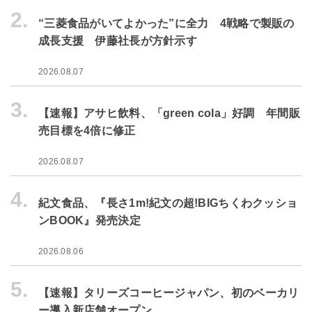
2.
“三菱食品がいてよかった”に全力 4戦略で製販の
成長支援 伊藤社長が方針示す
2026.08.07
3.
【速報】アサヒ飲料、「green cola」好調 年間販
売目標を4倍に修正
2026.08.07
4.
紀文食品、『長さ1m!紀文の超!BIGちくわクッショ
ンBOOK』発売決定
2026.08.06
5.
【速報】タリーズコーヒージャパン、初のベーカリ
ー導入新店舗オープン