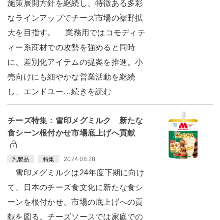
施策展開方針を継続し、特徴ある多彩
なラインアップでチーズ市場の裾野拡
大を目指す。 業務用ではコモディテ
ィー系商材での攻勢を強めると同時
に、差別化アイテムの提案を推進。小
売向けにも細やかな営業活動を継続
し、エンドユー…続きを読む
チーズ特集：雪印メグミルク 新たな
食シーン根付かせ市場底上げへ貢献
2024.08.28
乳製品
特集
雪印メグミルクは24年度下期に向け
て、日本のチーズ食文化に新たな食シ
ーンを根付かせ、市場の底上げへの貢
献を図る。チーズソースでは家庭での