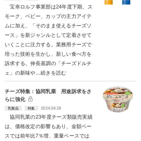
宝幸ロルフ事業部は24年度下期、ス
モーク、ベビー、カップの主力アイテ
ムに加え、「そのまま使えるチーズソ
ース」を新ジャンルとして定着させて
いくことに注力する。業務用チーズで
培った技術を生かし、新しい食べ方を
訴求する。伸長基調の「チーズドルチ
ェ」の新味や…続きを読む
チーズ特集：協同乳業 用途訴求をさ
らに強化
2024.08.28
乳製品
特集
協同乳業の23年度チーズ類販売実績
は、価格改定の影響もあり、金額ベー
スでは前年比7％増、重量ベースでは