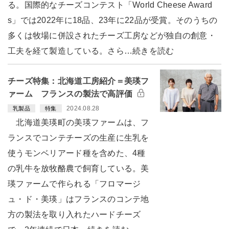
る。国際的なチーズコンテスト「World Cheese Award
s」では2022年に18品、23年に22品が受賞。そのうちの
多くは牧場に併設されたチーズ工房などが独自の創意・
工夫を経て製造している。さら…続きを読む
チーズ特集：北海道工房紹介＝美瑛フ
ァーム フランスの製法で高評価
2024.08.28
乳製品
特集
北海道美瑛町の美瑛ファームは、フ
ランスでコンテチーズの生産に生乳を
使うモンベリアード種を含めた、4種
の乳牛を放牧酪農で飼育している。美
瑛ファームで作られる「フロマージ
ュ・ド・美瑛」はフランスのコンテ地
方の製法を取り入れたハードチーズ