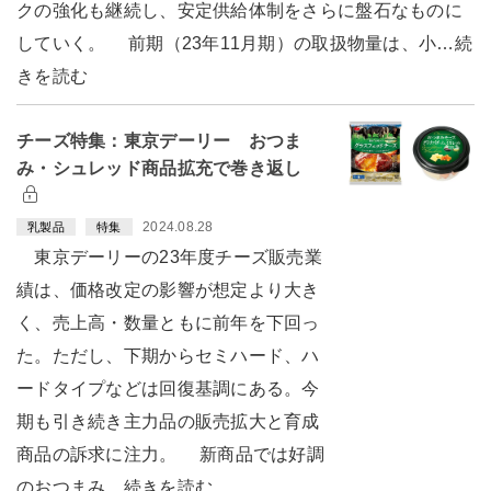
クの強化も継続し、安定供給体制をさらに盤石なものに
していく。 前期（23年11月期）の取扱物量は、小…続
きを読む
チーズ特集：東京デーリー おつま
み・シュレッド商品拡充で巻き返し
2024.08.28
乳製品
特集
東京デーリーの23年度チーズ販売業
績は、価格改定の影響が想定より大き
く、売上高・数量ともに前年を下回っ
た。ただし、下期からセミハード、ハ
ードタイプなどは回復基調にある。今
期も引き続き主力品の販売拡大と育成
商品の訴求に注力。 新商品では好調
のおつまみ…続きを読む