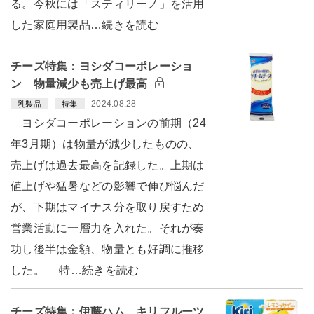
る。今秋には「スティリーノ」を活用
した家庭用製品…続きを読む
チーズ特集：ヨシダコーポレーショ
ン 物量減少も売上げ最高
2024.08.28
乳製品
特集
ヨシダコーポレーションの前期（24
年3月期）は物量が減少したものの、
売上げは過去最高を記録した。上期は
値上げや猛暑などの影響で伸び悩んだ
が、下期はマイナス分を取り戻すため
営業活動に一層力を入れた。それが奏
功し後半は金額、物量とも好調に推移
した。 特…続きを読む
チーズ特集：伊藤ハム キリフルーツ