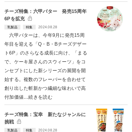
チーズ特集：六甲バター 発売15周年
6Pを拡充
2024.08.28
乳製品
特集
六甲バターは、今年9月に発売15周
年目を迎える「Q・B・Bチーズデザー
ト6P」のさらなる成長に向け、「まる
で、ケーキ屋さんのスウィーツ」をコ
ンセプトにした新シリーズの展開を開
始する。複数のフレーバーを合わせて
創り出した斬新かつ繊細な味わいで高
付加価値…続きを読む
チーズ特集：宝幸 新たなジャンルに
挑戦
2024.08.28
乳製品
特集