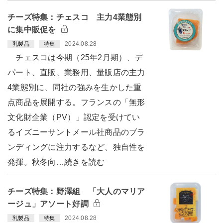
チーズ特集：チェスコ 主力4業態別
に集中販促を
2024.08.28
乳製品
特集
チェスコは今期（25年2月期）、デ
パート、直販、業務用、量販店の主力
4業態別に、同社の強みを生かした重
点商品を展開する。フランスの「無形
文化財企業（PV）」認定を受けてい
るイズニーサントメール社商品のブラ
ンディングに注力するなど、独自性を
発揮。秋冬向…続きを読む
チーズ特集：野澤組 「大人のマリア
ージュ」アソート好調
2024.08.28
乳製品
特集