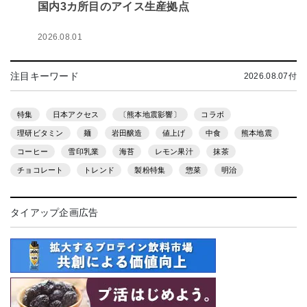
国内3カ所目のアイス生産拠点
2026.08.01
注目キーワード
2026.08.07付
特集
日本アクセス
〔熊本地震影響〕
コラボ
理研ビタミン
麺
岩田醸造
値上げ
中食
熊本地震
コーヒー
雪印乳業
海苔
レモン果汁
抹茶
チョコレート
トレンド
製粉特集
惣菜
明治
タイアップ企画広告