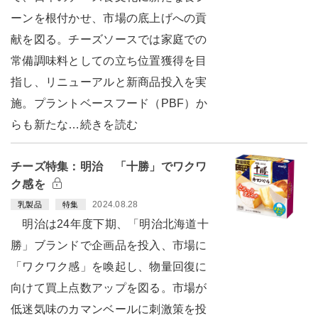
ーンを根付かせ、市場の底上げへの貢
献を図る。チーズソースでは家庭での
常備調味料としての立ち位置獲得を目
指し、リニューアルと新商品投入を実
施。プラントベースフード（PBF）か
らも新たな…続きを読む
チーズ特集：明治 「十勝」でワクワ
ク感を
2024.08.28
乳製品
特集
明治は24年度下期、「明治北海道十
勝」ブランドで企画品を投入、市場に
「ワクワク感」を喚起し、物量回復に
向けて買上点数アップを図る。市場が
低迷気味のカマンベールに刺激策を投