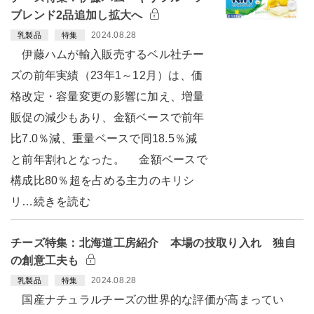
ブレンド2品追加し拡大へ
2024.08.28
乳製品
特集
伊藤ハムが輸入販売するベル社チー
ズの前年実績（23年1～12月）は、価
格改定・容量変更の影響に加え、増量
販促の減少もあり、金額ベースで前年
比7.0％減、重量ベースで同18.5％減
と前年割れとなった。 金額ベースで
構成比80％超を占める主力のキリシ
リ…続きを読む
チーズ特集：北海道工房紹介 本場の技取り入れ 独自
の創意工夫も
2024.08.28
乳製品
特集
国産ナチュラルチーズの世界的な評価が高まってい