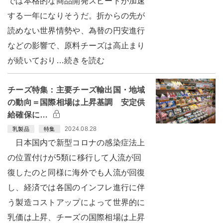
では本格的な商品開発スピードが加速
する一年になりそうだ。折からの先が
読めない世界情勢や、為替の円安進行
などの影響で、原料チーズは高止まり
が続いており…続きを読む
チーズ特集：主要チーズ輸出国・地域
の動向＝国際相場は上昇基調 安定供
給確保に…
2024.08.28
乳製品
特集
日本国内で新型コロナの感染症法上
の位置付けが5類に移行して人流が回
復したのと同様に海外でも人流が回復
し、経済では各国のインフレ進行に伴
う製造コストアップによって世界的に
乳価は上昇、チーズの国際相場は上昇