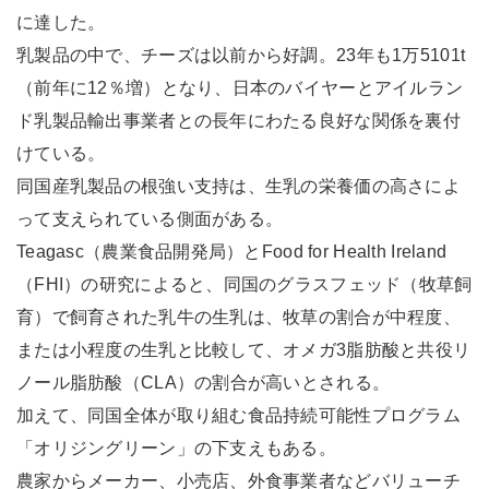
に達した。
乳製品の中で、チーズは以前から好調。23年も1万5101t
（前年に12％増）となり、日本のバイヤーとアイルラン
ド乳製品輸出事業者との長年にわたる良好な関係を裏付
けている。
同国産乳製品の根強い支持は、生乳の栄養価の高さによ
って支えられている側面がある。
Teagasc（農業食品開発局）とFood for Health Ireland
（FHI）の研究によると、同国のグラスフェッド（牧草飼
育）で飼育された乳牛の生乳は、牧草の割合が中程度、
または小程度の生乳と比較して、オメガ3脂肪酸と共役リ
ノール脂肪酸（CLA）の割合が高いとされる。
加えて、同国全体が取り組む食品持続可能性プログラム
「オリジングリーン」の下支えもある。
農家からメーカー、小売店、外食事業者などバリューチ