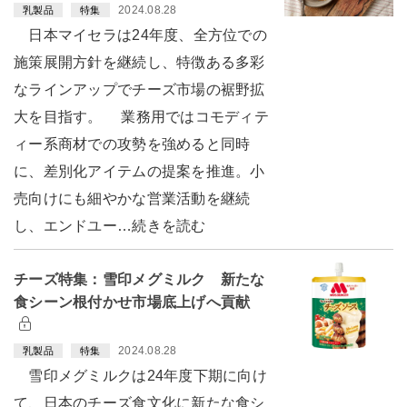
2024.08.28
乳製品
特集
日本マイセラは24年度、全方位での
施策展開方針を継続し、特徴ある多彩
なラインアップでチーズ市場の裾野拡
大を目指す。 業務用ではコモディテ
ィー系商材での攻勢を強めると同時
に、差別化アイテムの提案を推進。小
売向けにも細やかな営業活動を継続
し、エンドユー…続きを読む
チーズ特集：雪印メグミルク 新たな
食シーン根付かせ市場底上げへ貢献
2024.08.28
乳製品
特集
雪印メグミルクは24年度下期に向け
て、日本のチーズ食文化に新たな食シ