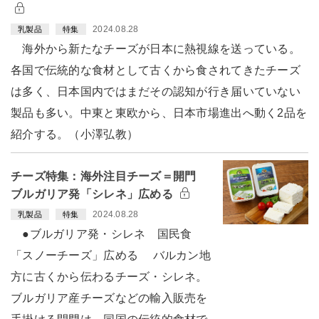
2024.08.28
乳製品
特集
海外から新たなチーズが日本に熱視線を送っている。
各国で伝統的な食材として古くから食されてきたチーズ
は多く、日本国内ではまだその認知が行き届いていない
製品も多い。中東と東欧から、日本市場進出へ動く2品を
紹介する。（小澤弘教）
チーズ特集：海外注目チーズ＝開門
ブルガリア発「シレネ」広める
2024.08.28
乳製品
特集
●ブルガリア発・シレネ 国民食
「スノーチーズ」広める バルカン地
方に古くから伝わるチーズ・シレネ。
ブルガリア産チーズなどの輸入販売を