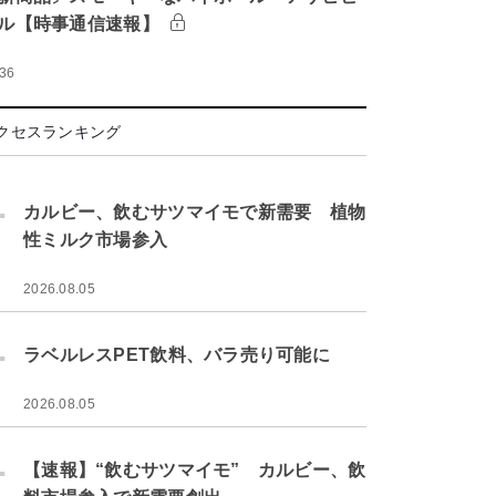
ル【時事通信速報】
:36
クセスランキング
.
カルビー、飲むサツマイモで新需要 植物
性ミルク市場参入
2026.08.05
.
ラベルレスPET飲料、バラ売り可能に
2026.08.05
.
【速報】“飲むサツマイモ” カルビー、飲