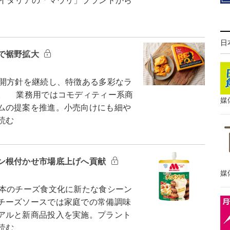
、イタリアの「マウリ」ブランドから
日
で裾野拡大
開方針を継続し、特徴ある多彩なラ
。 業務用ではコモディティー系商
媒
ムの提案を推進。小売向けにも細や
読む
ン根付かせ市場底上げへ貢献
媒
本のチーズ食文化に新たな食シーン
チーズソースでは家庭での常備調味
アルと新商品投入を実施。プラント
読む