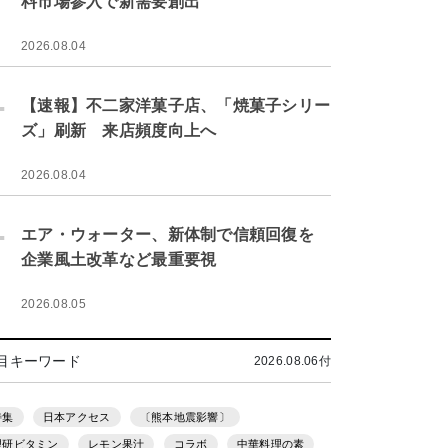
料市場参入で新需要創出
2026.08.04
.
【速報】不二家洋菓子店、「焼菓子シリー
ズ」刷新 来店頻度向上へ
2026.08.04
.
エア・ウォーター、新体制で信頼回復を
企業風土改革など最重要視
2026.08.05
目キーワード
2026.08.06付
特集
日本アクセス
〔熊本地震影響〕
理研ビタミン
レモン果汁
コラボ
中華料理の素