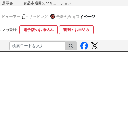
展示会
食品市場開拓ソリューション
面ビューアー
クリッピング
最新の紙面
マイページ
ルマガ登録
電子版のお申込み
新聞のお申込み
検索