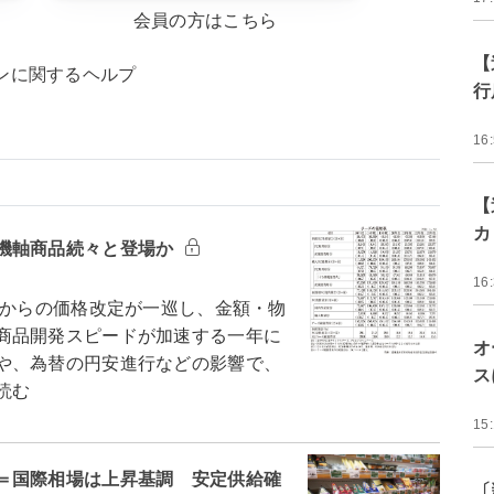
会員の方はこちら
【
ンに関するヘルプ
行
16
【
カ
機軸商品続々と登場か
16
年からの価格改定が一巡し、金額・物
商品開発スピードが加速する一年に
オ
や、為替の円安進行などの影響で、
ス
読む
15
＝国際相場は上昇基調 安定供給確
〔