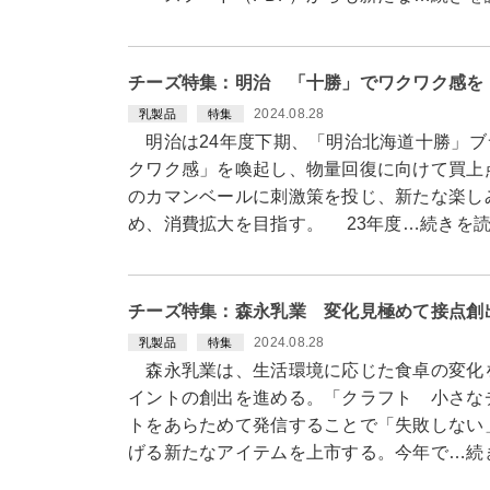
チーズ特集：明治 「十勝」でワクワク感を
2024.08.28
乳製品
特集
明治は24年度下期、「明治北海道十勝」ブ
クワク感」を喚起し、物量回復に向けて買上
のカマンベールに刺激策を投じ、新たな楽し
め、消費拡大を目指す。 23年度…続きを
チーズ特集：森永乳業 変化見極めて接点創
2024.08.28
乳製品
特集
森永乳業は、生活環境に応じた食卓の変化
イントの創出を進める。「クラフト 小さな
トをあらためて発信することで「失敗しない
げる新たなアイテムを上市する。今年で…続