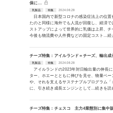
保に…
2024.08.28
乳製品
特集
日本国内で新型コロナの感染症法上の位置付
たのと同様に海外でも人流が回復し、経済で
ストアップによって世界的に乳価は上昇、チ
今後も物流費や人件費などの固定コスト…続
チーズ特集：アイルランド＝チーズ、輸出成
2024.08.28
乳製品
特集
アイルランドの2023年対日輸出量の伸長
ター、ホエーとともに伸びを見せ、物量ベー
や、それを支えるサステナブルプログラム「
に、引き続き成長エンジンとして…続きを読
チーズ特集：チェスコ 主力4業態別に集中