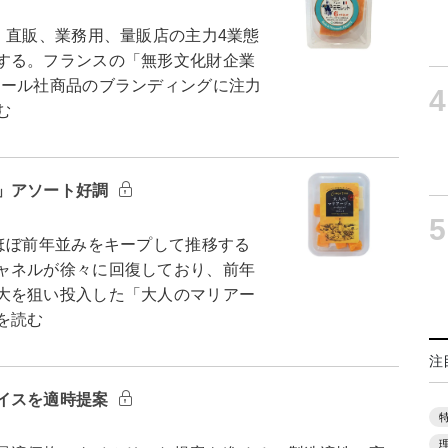
、直販、業務用、量販店の主力4業態
する。フランスの「無形文化財企業
メール社商品のブランディングに注力
4
む
」アソート好調
5
ほぼ前年並みをキープして推移する
ャネルが徐々に回復しており、前年
大を狙い投入した「大人のマリアー
を読む
注
イスを適時提案