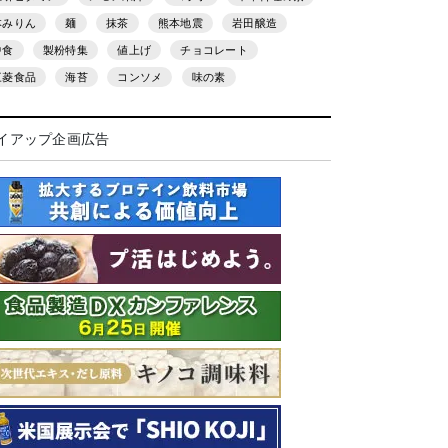
本みりん
麺
抹茶
熊本地震
岩田醸造
中食
製粉特集
値上げ
チョコレート
三菱食品
海苔
コンソメ
味の素
イアップ企画広告