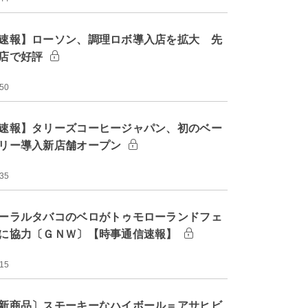
速報】ローソン、調理ロボ導入店を拡大 先
店で好評
:50
速報】タリーズコーヒージャパン、初のベー
リー導入新店舗オープン
:35
ーラルタバコのベロがトゥモローランドフェ
に協力〔ＧＮＷ〕【時事通信速報】
:15
新商品〕スモーキーなハイボール＝アサヒビ