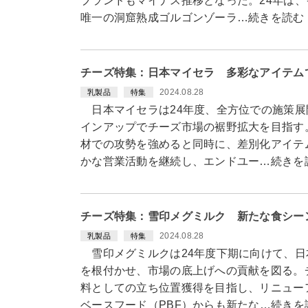
ブランドもマイナス推移となった。24年は
唯一の洞窟熟成ゴルゴンゾーラ…続きを読む
チーズ特集：日本マイセラ 多彩なアイテム
2024.08.28
乳製品
特集
日本マイセラは24年度、全方位での施策展
インアップでチーズ市場の裾野拡大を目指す
材での攻勢を強めると同時に、差別化アイテ
かな営業活動を継続し、エンドユー…続きを
チーズ特集：雪印メグミルク 新たな食シー
2024.08.28
乳製品
特集
雪印メグミルクは24年度下期に向けて、日
を根付かせ、市場の底上げへの貢献を図る。
料としての立ち位置獲得を目指し、リニュー
ベースフード（PBF）からも新たな…続きを