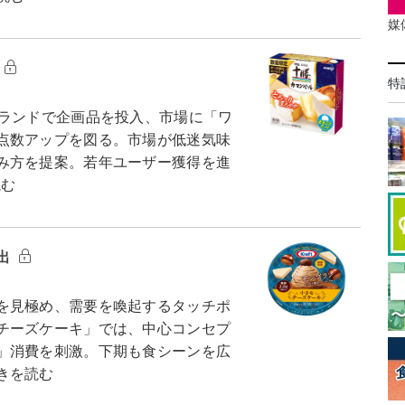
媒
特
ランドで企画品を投入、市場に「ワ
点数アップを図る。市場が低迷気味
み方を提案。若年ユーザー獲得を進
読む
出
を見極め、需要を喚起するタッチポ
チーズケーキ」では、中心コンセプ
」消費を刺激。下期も食シーンを広
きを読む