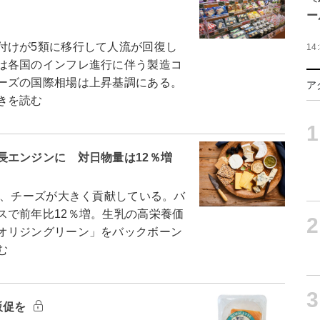
ー
けが5類に移行して人流が回復し
14
は各国のインフレ進行に伴う製造コ
ーズの国際相場は上昇基調にある。
ア
きを読む
1
長エンジンに 対日物量は12％増
に、チーズが大きく貢献している。バ
スで前年比12％増。生乳の高栄養価
2
オリジングリーン」をバックボーン
む
3
販促を