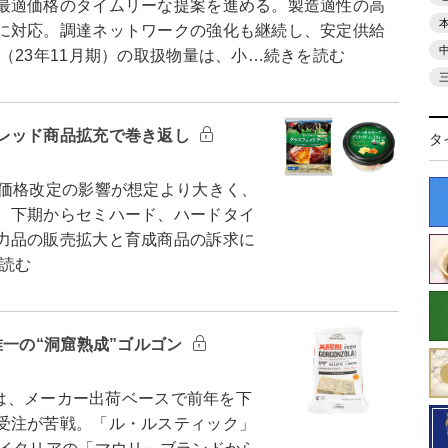
最適価格のタイムリーな提案を進める。製造適性の高
に対応。調達ネットワークの強化も継続し、安定供給
23年11月期）の取扱物量は、小…続きを読む
レッド商品拡充で巻き返し
タ
価格改定の影響が想定より大きく、
、下期からセミハード、ハードタイ
力品の販売拡大と育成商品の訴求に
読む
唯一の“洞窟熟成”ゴルゴン
績は、メーカー出荷ベースで前年を下
受注が苦戦。「ル・ルスティック」