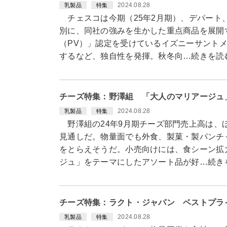
2024.08.28
乳製品
特集
チェスコは今期（25年2月期）、デパート
別に、同社の強みを生かした重点商品を展開
（PV）」認定を受けているイズニーサント
するなど、独自性を発揮。秋冬向…続きを読
チーズ特集：野澤組 「大人のマリアージュ
2024.08.28
乳製品
特集
野澤組の24年9月期チーズ部門売上高は、
見通しだ。物量面でも外食、製菓・製パンチ
をとらえそうだ。小売向けには、食シーン拡
ジュ」をテーマにしたアソート品が好…続き
チーズ特集：ラクト・ジャパン ベストプラ
2024.08.28
乳製品
特集