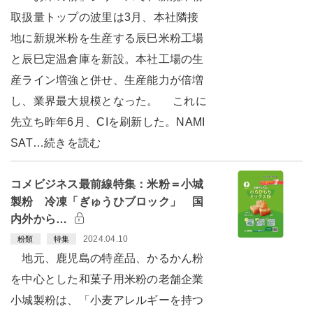
取扱量トップの波里は3月、本社隣接
地に新規米粉を生産する辰巳米粉工場
と辰巳定温倉庫を新設。本社工場の生
産ライン増強と併せ、生産能力が倍増
し、業界最大規模となった。 これに
先立ち昨年6月、CIを刷新した。NAMI
SAT…続きを読む
コメビジネス最前線特集：米粉＝小城
製粉 冷凍「ぎゅうひブロック」 国
内外から…
2024.04.10
粉類
特集
地元、鹿児島の特産品、かるかん粉
を中心とした和菓子用米粉の老舗企業
小城製粉は、「小麦アレルギーを持つ