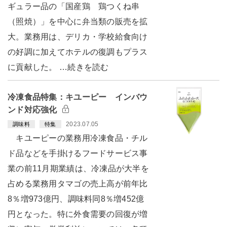
ギュラー品の「国産鶏 鶏つくね串
（照焼）」を中心に弁当類の販売を拡
大。業務用は、デリカ・学校給食向け
の好調に加えてホテルの復調もプラス
に貢献した。 …続きを読む
冷凍食品特集：キユーピー インバウ
ンド対応強化
2023.07.05
調味料
特集
キユーピーの業務用冷凍食品・チル
ド品などを手掛けるフードサービス事
業の前11月期業績は、冷凍品が大半を
占める業務用タマゴの売上高が前年比
8％増973億円、調味料同8％増452億
円となった。特に外食需要の回復が増