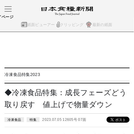
イページ
紙面ビューアー
クリッピング
最新の紙面
冷凍食品特集2023
◆冷凍食品特集：成長フェーズどう
取り戻す 値上げで物量ダウン
2023.07.05 12605号 07面
冷凍食品
特集