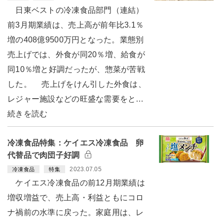
日東ベストの冷凍食品部門（連結）
前3月期業績は、売上高が前年比3.1％
増の408億9500万円となった。業態別
売上げでは、外食が同20％増、給食が
同10％増と好調だったが、惣菜が苦戦
した。 売上げをけん引した外食は、
レジャー施設などの旺盛な需要をと…
続きを読む
冷凍食品特集：ケイエス冷凍食品 卵
代替品で肉団子好調
2023.07.05
冷凍食品
特集
ケイエス冷凍食品の前12月期業績は
増収増益で、売上高・利益ともにコロ
ナ禍前の水準に戻った。家庭用は、レ