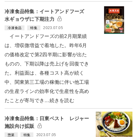
冷凍食品特集：イートアンドフーズ
水ギョウザに下期注力
2023.07.05
冷凍食品
特集
イートアンドフーズの前2月期業績
は、増収微増益で着地した。昨年6月
の価格改定で第2四半期に影響が出た
ものの、下期以降は売上げを回復でき
た。利益面は、各種コスト高が続く
中、関東第三工場の稼働に伴い他工場
の生産ラインの効率化で生産性を高め
たことが寄与でき…続きを読む
冷凍食品特集：日東ベスト レジャー
施設向け拡販
2023.07.05
惣菜
特集