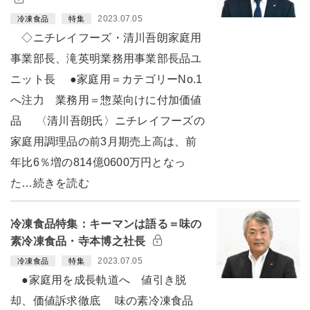
2023.07.05
冷凍食品
特集
◇ニチレイフーズ・清川吾朗家庭用
事業部長、滝英明業務用事業部長品ユ
ニット長 ●家庭用＝カテゴリーNo.1
へ注力 業務用＝惣菜向けに付加価値
品 〈清川吾朗氏〉ニチレイフーズの
家庭用調理品の前3月期売上高は、前
年比6％増の814億0600万円となっ
た…続きを読む
冷凍食品特集：キーマンは語る＝味の
素冷凍食品・寺本博之社長
2023.07.05
冷凍食品
特集
●家庭用を成長軌道へ 値引き脱
却、価値訴求徹底 味の素冷凍食品