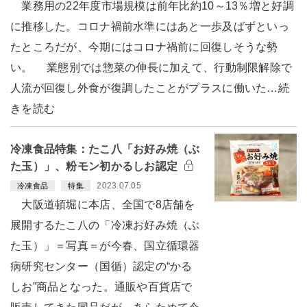
業務用の22年度市場規模は前年比約10～13％増と好調
に推移した。コロナ禍前水準にはあと一歩及ばずといっ
たところだが、今期にはコロナ禍前に回復しそうな勢
い。 業態別では惣菜の伸長に加えて、行動制限解除で
人流が回復し外食が復調したことがプラスに働いた…続
きを読む
冷凍食品特集：たこ八「お好み焼（ぶ
た玉）」、粉モン初かるしお認定
2023.07.05
冷凍食品
特集
大阪道頓堀に本店、全国で8店舗を
展開するたこ八の「冷凍お好み焼（ぶ
た玉）」＝写真＝が今春、国立循環器
病研究センター（国循）認定の“かる
しお”商品となった。通販や百貨店で