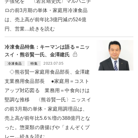
チ強化を 〈若宮靖史氏〉マルハニチ
ロの前3月期の単体・家庭用冷凍食品
は、売上高が前年比3億円減の524億
円、営業…続きを読む
冷凍食品特集：キーマンは語る＝ニッ
スイ・熊谷賢一氏、金澤建氏
2023.07.05
冷凍食品
特集
◇熊谷賢一家庭用食品部長、金澤建
支業務用食品部長 ●家庭用＝コスト
アップ対応図る 業務用＝中食向けは
堅調な推移 〈熊谷賢一氏〉ニッスイ
の前3月期の単体・家庭用調理品は、
売上高が前年比5.6％増の388億円とな
った。惣菜類の唐揚げや「まんぞくプ
レー…続きを読む