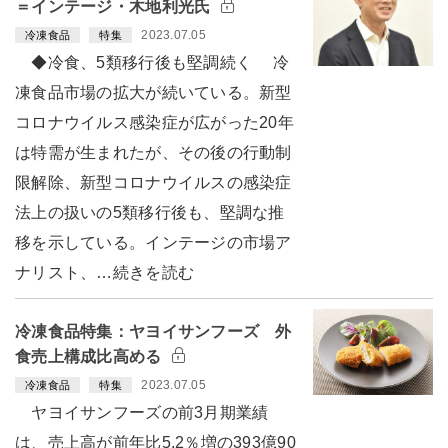
＝インテージ・木地利光氏
2023.07.05
冷凍食品
特集
◆冷食、5類移行後も堅調続く 冷
凍食品市場の拡大が続いている。新型
コロナウイルス感染症が広がった20年
は特需が生まれたが、その後の行動制
限解除、新型コロナウイルスの感染症
法上の扱いの5類移行後も、堅調な推
移を示している。インテージの市場ア
ナリスト、…続きを読む
冷凍食品特集：ヤヨイサンフーズ 外
食売上構成比高める
2023.07.05
冷凍食品
特集
ヤヨイサンフーズの前3月期業績
は、売上高が前年比5.2％増の393億90