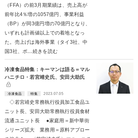
（FFA）の前3月期業績は、売上高が
前年比4％増の1057億円、事業利益
（BP）が同3億円増の70億円となり、
いずれも計画値以上での着地となっ
た。売上げは海外事業（タイ3社、中
国3社、ポ…続きを読む
冷凍食品特集：キーマンは語る＝マル
ハニチロ・若宮靖史氏、安田大助氏
2023.07.05
冷凍食品
特集
◇若宮靖史常務執行役員加工食品ユ
ニット長、安田大助常務執行役員食材
流通ユニット長 ●家庭用＝新中華街
シリーズ拡大 業務用＝原料アプロー