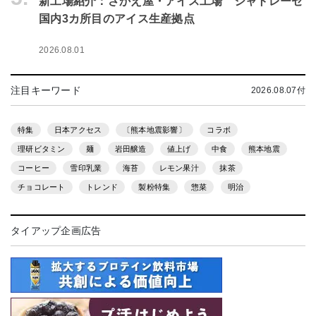
新工場紹介：さかえ屋・アイス工場 シャトレーゼ
国内3カ所目のアイス生産拠点
2026.08.01
注目キーワード
2026.08.07付
特集
日本アクセス
〔熊本地震影響〕
コラボ
理研ビタミン
麺
岩田醸造
値上げ
中食
熊本地震
コーヒー
雪印乳業
海苔
レモン果汁
抹茶
チョコレート
トレンド
製粉特集
惣菜
明治
タイアップ企画広告