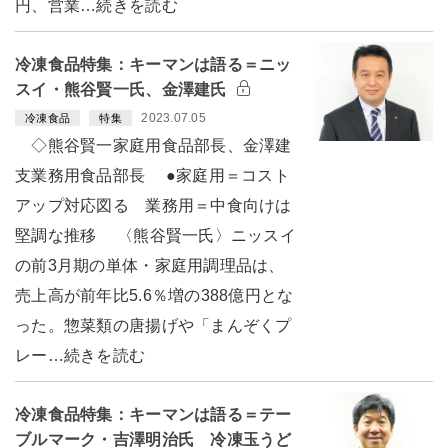
円、営業…続きを読む
冷凍食品特集：キーマンは語る＝ニッ
スイ・熊谷賢一氏、金澤建氏
2023.07.05
冷凍食品
特集
◇熊谷賢一家庭用食品部長、金澤建
支業務用食品部長 ●家庭用＝コスト
アップ対応図る 業務用＝中食向けは
堅調な推移 〈熊谷賢一氏〉ニッスイ
の前3月期の単体・家庭用調理品は、
売上高が前年比5.6％増の388億円とな
った。惣菜類の唐揚げや「まんぞくプ
レー…続きを読む
冷凍食品特集：キーマンは語る＝テー
ブルマーク・吉澤明治氏 冷凍玉うど