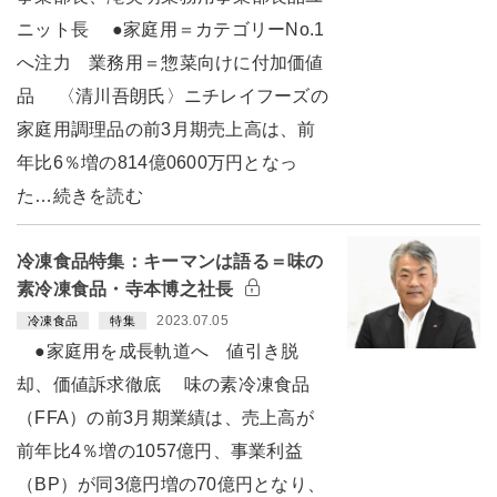
ニット長 ●家庭用＝カテゴリーNo.1
へ注力 業務用＝惣菜向けに付加価値
品 〈清川吾朗氏〉ニチレイフーズの
家庭用調理品の前3月期売上高は、前
年比6％増の814億0600万円となっ
た…続きを読む
冷凍食品特集：キーマンは語る＝味の
素冷凍食品・寺本博之社長
2023.07.05
冷凍食品
特集
●家庭用を成長軌道へ 値引き脱
却、価値訴求徹底 味の素冷凍食品
（FFA）の前3月期業績は、売上高が
前年比4％増の1057億円、事業利益
（BP）が同3億円増の70億円となり、