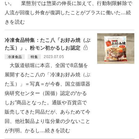
い。 業態別では惣菜の伸長に加えて、行動制限解除で
人流が回復し外食が復調したことがプラスに働いた…続
きを読む
冷凍食品特集：たこ八「お好み焼（ぶ
た玉）」、粉モン初かるしお認定
2023.07.05
冷凍食品
特集
大阪道頓堀に本店、全国で8店舗を
展開するたこ八の「冷凍お好み焼（ぶ
た玉）」＝写真＝が今春、国立循環器
病研究センター（国循）認定の“かる
しお”商品となった。通販や百貨店で
販売してきた同品だが、あらためて今
回、他社製品より塩分量の少ないこと
が判明。かるし…続きを読む