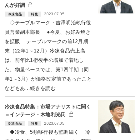
んが好調
2023.07.05
冷凍食品
特集
◇テーブルマーク・吉澤明治執行役
員営業副本部長 ●今夏、お好み焼き
を拡販 テーブルマークの前12月期
末（22年1～12月）冷凍食品売上高
は、前年比1桁後半の増加で着地し
た。物量ベースでは、第1四半期（同
年1～3月）が価格改定前であったこと
などもあ…続きを読む
冷凍食品特集：市場アナリストに聞く
＝インテージ・木地利光氏
2023.07.05
冷凍食品
特集
◆冷食、5類移行後も堅調続く 冷