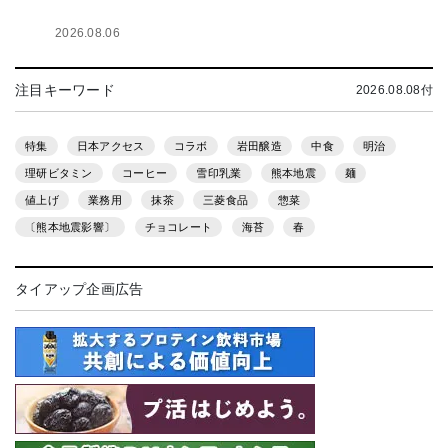
2026.08.06
注目キーワード
2026.08.08付
特集
日本アクセス
コラボ
岩田醸造
中食
明治
理研ビタミン
コーヒー
雪印乳業
熊本地震
麺
値上げ
業務用
抹茶
三菱食品
惣菜
〔熊本地震影響〕
チョコレート
海苔
春
タイアップ企画広告