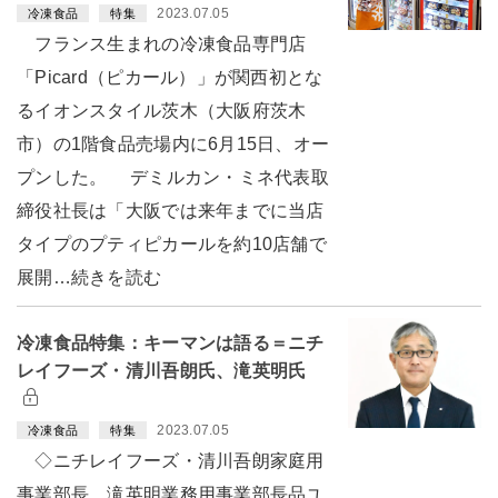
2023.07.05
冷凍食品
特集
フランス生まれの冷凍食品専門店
「Picard（ピカール）」が関西初とな
るイオンスタイル茨木（大阪府茨木
市）の1階食品売場内に6月15日、オー
プンした。 デミルカン・ミネ代表取
締役社長は「大阪では来年までに当店
タイプのプティピカールを約10店舗で
展開…続きを読む
冷凍食品特集：キーマンは語る＝ニチ
レイフーズ・清川吾朗氏、滝英明氏
2023.07.05
冷凍食品
特集
◇ニチレイフーズ・清川吾朗家庭用
事業部長、滝英明業務用事業部長品ユ