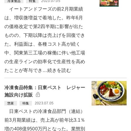
2023.07.05
冷凍食品
特集
イートアンドフーズの前2月期業績
は、増収微増益で着地した。昨年6月
の価格改定で第2四半期に影響が出た
ものの、下期以降は売上げを回復でき
た。利益面は、各種コスト高が続く
中、関東第三工場の稼働に伴い他工場
の生産ラインの効率化で生産性を高め
たことが寄与でき…続きを読む
冷凍食品特集：日東ベスト レジャー
施設向け拡販
2023.07.05
惣菜
特集
日東ベストの冷凍食品部門（連結）
前3月期業績は、売上高が前年比3.1％
増の408億9500万円となった。業態別