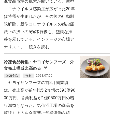
凍食品市場の拡大が続いている。新型
コロナウイルス感染症が広がった20年
は特需が生まれたが、その後の行動制
限解除、新型コロナウイルスの感染症
法上の扱いの5類移行後も、堅調な推
移を示している。インテージの市場ア
ナリスト、…続きを読む
冷凍食品特集：ヤヨイサンフーズ 外
食売上構成比高める
2023.07.05
冷凍食品
特集
ヤヨイサンフーズの前3月期業績
は、売上高が前年比5.2％増の393億90
00万円、営業利益が1億0500万円の増
収減益となった。気仙沼工場の商品を
拡販しようを合言葉に営業活動を続