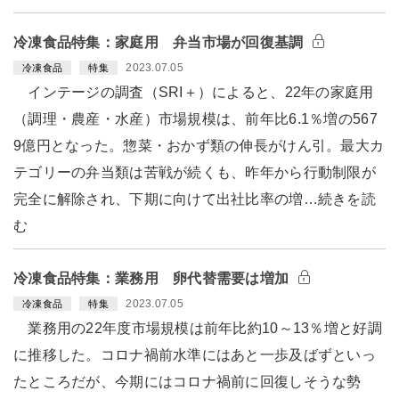
冷凍食品特集：家庭用 弁当市場が回復基調
2023.07.05
冷凍食品
特集
インテージの調査（SRI＋）によると、22年の家庭用
（調理・農産・水産）市場規模は、前年比6.1％増の567
9億円となった。惣菜・おかず類の伸長がけん引。最大カ
テゴリーの弁当類は苦戦が続くも、昨年から行動制限が
完全に解除され、下期に向けて出社比率の増…続きを読
む
冷凍食品特集：業務用 卵代替需要は増加
2023.07.05
冷凍食品
特集
業務用の22年度市場規模は前年比約10～13％増と好調
に推移した。コロナ禍前水準にはあと一歩及ばずといっ
たところだが、今期にはコロナ禍前に回復しそうな勢