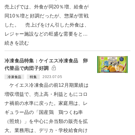
売上げでは、外食が同20％増、給食が
同10％増と好調だったが、惣菜が苦戦
した。 売上げをけん引した外食は、
レジャー施設などの旺盛な需要をと…
続きを読む
冷凍食品特集：ケイエス冷凍食品 卵
代替品で肉団子好調
2023.07.05
冷凍食品
特集
ケイエス冷凍食品の前12月期業績は
増収増益で、売上高・利益ともにコロ
ナ禍前の水準に戻った。家庭用は、レ
ギュラー品の「国産鶏 鶏つくね串
（照焼）」を中心に弁当類の販売を拡
大。業務用は、デリカ・学校給食向け