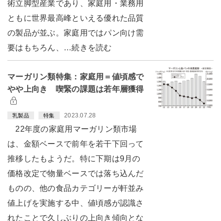
術立脚型産業であり、家庭用・業務用
ともに世界最高峰といえる優れた品質
の製品が並ぶ。家庭用ではパン向け需
要はもちろん、…続きを読む
マーガリン類特集：家庭用＝値頃感で
やや上向き 喫緊の課題は若年層獲得
2023.07.28
乳製品
特集
22年度の家庭用マーガリン類市場
は、金額ベースで前年を若干下回って
推移したもようだ。特に下期は9月の
価格改定で物量ベースでは落ち込んだ
ものの、他の食品カテゴリーが軒並み
値上げを実施する中、値頃感が認識さ
れたことで久しぶりの上向き傾向とな