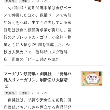
2023.07.28
乳製品
特集
丸和油脂の前期関連事業は金額ベー
スで伸長したほか、数量ベースでも前
年超えを記録。中でも注力している家
庭用は独自の価値訴求策が奏功し、基
幹のスプレッドカテゴリーが金額・物
量ともに大幅な2桁増を達成した。今
秋は人気カフェ「珈琲所コメダ珈琲
店」監修の「ピー…続きを読む
マーガリン類特集：創健社 「発酵豆
乳入りマーガリン」刷新図り大幅増
2023.07.28
乳製品
特集
創健社は、品質や安全性を前提に健
康価値とおいしさを両立する商品開発