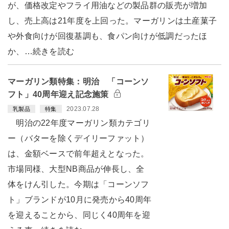
が、価格改定やフライ用油などの製品群の販売が増加
し、売上高は21年度を上回った。マーガリンは土産菓子
や外食向けが回復基調も、食パン向けが低調だったほ
か、…続きを読む
マーガリン類特集：明治 「コーンソ
フト」40周年迎え記念施策
2023.07.28
乳製品
特集
明治の22年度マーガリン類カテゴリ
ー（バターを除くデイリーファット）
は、金額ベースで前年超えとなった。
市場同様、大型NB商品が伸長し、全
体をけん引した。今期は「コーンソフ
ト」ブランドが10月に発売から40周年
を迎えることから、同じく40周年を迎