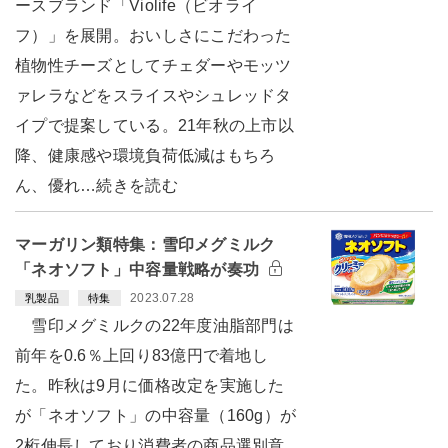
ースブランド「Violife（ビオライ
フ）」を展開。おいしさにこだわった
植物性チーズとしてチェダーやモッツ
ァレラなどをスライスやシュレッドタ
イプで提案している。21年秋の上市以
降、健康感や環境負荷低減はもちろ
ん、優れ…続きを読む
マーガリン類特集：雪印メグミルク
「ネオソフト」中容量戦略が奏功
2023.07.28
乳製品
特集
雪印メグミルクの22年度油脂部門は
前年を0.6％上回り83億円で着地し
た。昨秋は9月に価格改定を実施した
が「ネオソフト」の中容量（160g）が
2桁伸長しており消費者の商品選別意