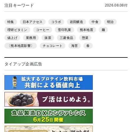
注目キーワード
2026.08.08付
特集
日本アクセス
コラボ
岩田醸造
中食
明治
理研ビタミン
コーヒー
雪印乳業
熊本地震
麺
値上げ
業務用
抹茶
三菱食品
惣菜
〔熊本地震影響〕
チョコレート
海苔
春
タイアップ企画広告