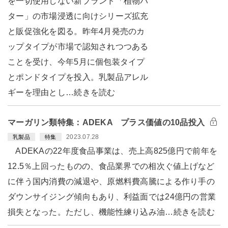
を一切使用しない新ブランド「植物バ
ター」の市場浸透に向けシリーズ拡充
と販促強化を図る。昨年4月発売のカ
ップタイプが市場で認知されつつある
ことを受け、今年5月に個包装タイプ
とポンドタイプを投入。乳製品アレル
ギーを理由とし…続きを読む
マーガリン類特集：ADEKA プラス価値の10品投入
2023.07.28
乳製品
特集
ADEKAの22年度食品事業は、売上高825億円で前年を
12.5％上回ったものの、食品業界での相次ぐ値上げなど
に伴う国内消費の減退や、原燃料費高騰による作り手の
ダウンサイジング傾向もあり、利益面では24億円の営業
損失となった。ただし、機能性練り込み油…続きを読む