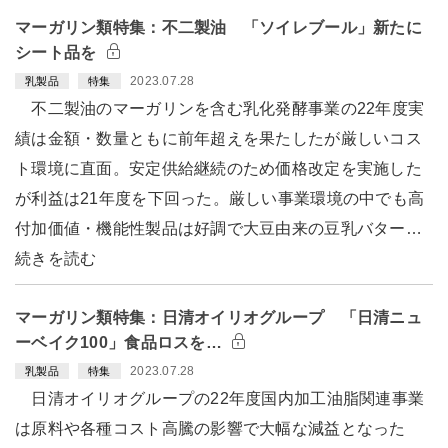
マーガリン類特集：不二製油 「ソイレブール」新たに
シート品を
2023.07.28
乳製品
特集
不二製油のマーガリンを含む乳化発酵事業の22年度実
績は金額・数量ともに前年超えを果たしたが厳しいコス
ト環境に直面。安定供給継続のため価格改定を実施した
が利益は21年度を下回った。厳しい事業環境の中でも高
付加価値・機能性製品は好調で大豆由来の豆乳バター…
続きを読む
マーガリン類特集：日清オイリオグループ 「日清ニュ
ーベイク100」食品ロスを…
2023.07.28
乳製品
特集
日清オイリオグループの22年度国内加工油脂関連事業
は原料や各種コスト高騰の影響で大幅な減益となった