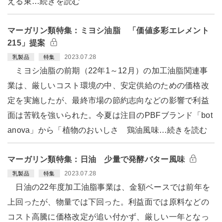
える東…続きを読む
マーガリン類特集：ミヨシ油脂 「価値多彩エレメント
215」提案
2023.07.28
乳製品
特集
ミヨシ油脂の前期（22年1～12月）の加工油脂関連事
業は、厳しいコスト環境の中、安定供給のための価格改
定を実施したが、最終市場の節約志向などの影響で利益
面は苦戦を強いられた。今夏は注目のPBFブランド「bot
anova」から「植物のおいしさ 鶏油風味…続きを読む
マーガリン類特集：日油 少量で発酵バター風味
2023.07.28
乳製品
特集
日油の22年度加工油脂事業は、金額ベースでは前年を
上回ったが、物量では下回った。利益面では原料などの
コスト高騰に価格改定が追い付かず、厳しい一年となっ