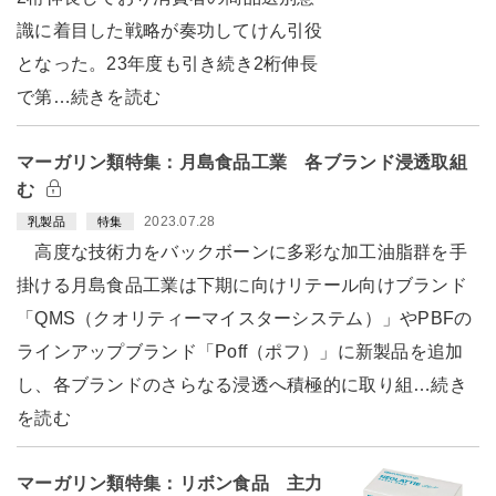
識に着目した戦略が奏功してけん引役
となった。23年度も引き続き2桁伸長
で第…続きを読む
マーガリン類特集：月島食品工業 各ブランド浸透取組
む
2023.07.28
乳製品
特集
高度な技術力をバックボーンに多彩な加工油脂群を手
掛ける月島食品工業は下期に向けリテール向けブランド
「QMS（クオリティーマイスターシステム）」やPBFの
ラインアップブランド「Poff（ポフ）」に新製品を追加
し、各ブランドのさらなる浸透へ積極的に取り組…続き
を読む
マーガリン類特集：リボン食品 主力