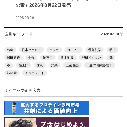
の素）2026年8月22日発売
2026.08.09
注目キーワード
2026.08.10付
特集
日本アクセス
コラボ
コーヒー
雪印乳業
明治
岩田醸造
中食
業務用
熊本地震
理研ビタミン
麺
春
値上げ
抹茶
惣菜
三菱食品
〔熊本地震影響〕
味の素
チョコレート
タイアップ企画広告