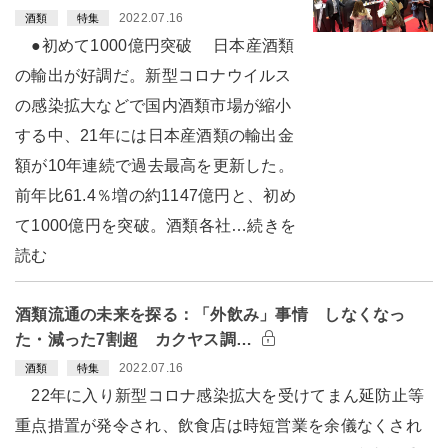
2022.07.16
酒類
特集
●初めて1000億円突破 日本産酒類
の輸出が好調だ。新型コロナウイルス
の感染拡大などで国内酒類市場が縮小
する中、21年には日本産酒類の輸出金
額が10年連続で過去最高を更新した。
前年比61.4％増の約1147億円と、初め
て1000億円を突破。酒類各社…続きを
読む
酒類流通の未来を探る：「外飲み」事情 しなくなっ
た・減った7割超 カクヤス調…
2022.07.16
酒類
特集
22年に入り新型コロナ感染拡大を受けてまん延防止等
重点措置が発令され、飲食店は時短営業を余儀なくされ