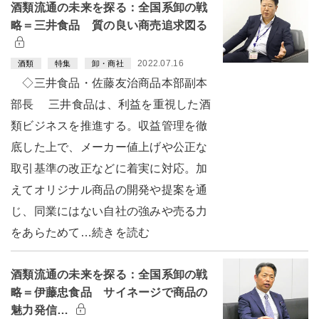
酒類流通の未来を探る：全国系卸の戦
略＝三井食品 質の良い商売追求図る
2022.07.16
酒類
特集
卸・商社
◇三井食品・佐藤友治商品本部副本
部長 三井食品は、利益を重視した酒
類ビジネスを推進する。収益管理を徹
底した上で、メーカー値上げや公正な
取引基準の改正などに着実に対応。加
えてオリジナル商品の開発や提案を通
じ、同業にはない自社の強みや売る力
をあらためて…続きを読む
酒類流通の未来を探る：全国系卸の戦
略＝伊藤忠食品 サイネージで商品の
魅力発信…