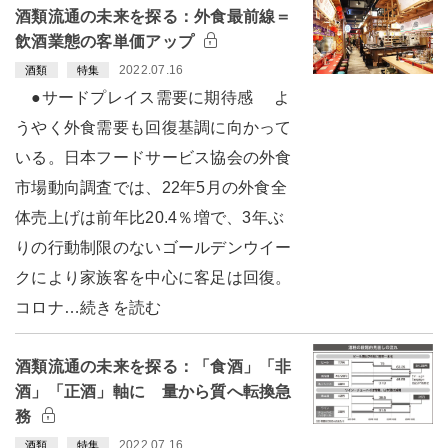
酒類流通の未来を探る：外食最前線＝
飲酒業態の客単価アップ
2022.07.16
酒類
特集
●サードプレイス需要に期待感 よ
うやく外食需要も回復基調に向かって
いる。日本フードサービス協会の外食
市場動向調査では、22年5月の外食全
体売上げは前年比20.4％増で、3年ぶ
りの行動制限のないゴールデンウイー
クにより家族客を中心に客足は回復。
コロナ…続きを読む
酒類流通の未来を探る：「食酒」「非
酒」「正酒」軸に 量から質へ転換急
務
2022.07.16
酒類
特集