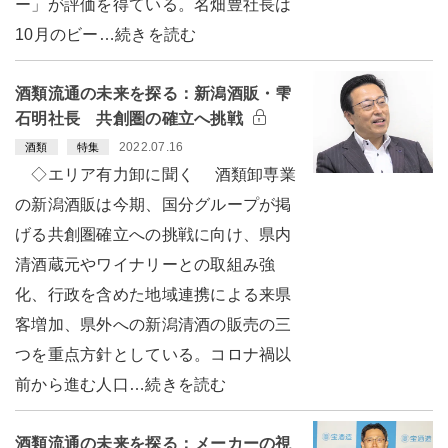
ー」が評価を得ている。名畑豊社長は
10月のビー…続きを読む
酒類流通の未来を探る：新潟酒販・雫
石明社長 共創圏の確立へ挑戦
2022.07.16
酒類
特集
◇エリア有力卸に聞く 酒類卸専業
の新潟酒販は今期、国分グループが掲
げる共創圏確立への挑戦に向け、県内
清酒蔵元やワイナリーとの取組み強
化、行政を含めた地域連携による来県
客増加、県外への新潟清酒の販売の三
つを重点方針としている。コロナ禍以
前から進む人口…続きを読む
酒類流通の未来を探る：メーカーの視