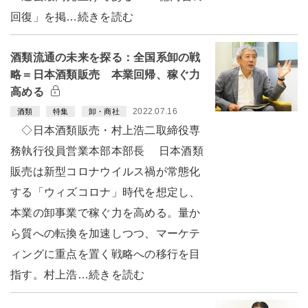
回復」を掲…続きを読む
酒類流通の未来を探る：全国系卸の戦
略＝日本酒類販売 本業回帰、稼ぐ力
高める
2022.07.16
酒類
特集
卸・商社
◇日本酒類販売・村上浩二取締役専
務執行役員営業本部本部長 日本酒類
販売は新型コロナウイルス禍が常態化
する「ウィズコロナ」時代を想定し、
本業の卸事業で稼ぐ力を高める。量か
ら質への転換を加速しつつ、マーケテ
ィングに重点を置く戦略への移行を目
指す。村上浩…続きを読む