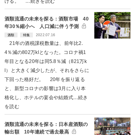
げる。 …続きを読む
酒類流通の未来を探る：酒類市場 40
年30％縮小へ 人口減に伴う予測
2022.07.16
酒類
特集
21年の酒税課税数量は、前年比2.
4％減の802万klとなった。コロナ禍1
年目となる20年は同5.8％減（821万k
l）と大きく減少したが、それをさらに
下回った格好だ。 20年を振り返る
と、新型コロナの影響は3月に入り本
格化し、ホテルの宴会や結婚式…続き
を読む
酒類流通の未来を探る：日本産酒類の
輸出額 10年連続で過去最高