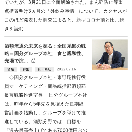
ていたが、3月21日に全面解除された。まん延防止等重
点措置明け3ヵ月の「外飲み事情」について、カクヤスが
このほど発表した調査によると、新型コロナ前と比…続
きを読む
酒類流通の未来を探る：全国系卸の戦
略＝国分グループ本社 食と親和性、
売場で演…
2022.07.16
酒類
特集
卸・商社
◇国分グループ本社・東野聡執行役
員マーケティング・商品統括部酒類部
長兼戦略推進室長 国分グループ本社
は、昨年から5年先を見据えた長期経
営計画を始動し、グループを挙げて推
進している。酒類分野では、目標を
「過去最高売上げである7000億円台の