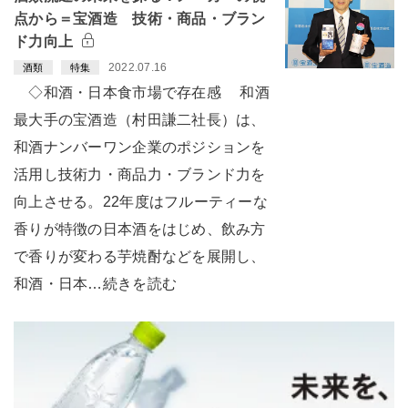
点から＝宝酒造 技術・商品・ブラン
ド力向上
2022.07.16
酒類
特集
◇和酒・日本食市場で存在感 和酒
最大手の宝酒造（村田謙二社長）は、
和酒ナンバーワン企業のポジションを
活用し技術力・商品力・ブランド力を
向上させる。22年度はフルーティーな
香りが特徴の日本酒をはじめ、飲み方
で香りが変わる芋焼酎などを展開し、
和酒・日本…続きを読む