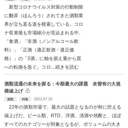
新型コロナウイルス対策の行動制限
に翻弄（ほんろう）されてきた酒類業
界が立ち直る道を模索している。コロ
ナ収束後も市場縮小が見込まれる中、
「食酒」「非酒（ノンアルコール飲
料）」「正酒（適正飲酒・適正価
格）」の「3酒」に軸を据え量から質
への転換を急ぐ。コロ…続きを読む
酒類流通の未来を探る：今期最大の課題 未曽有の大規
模値上げ
2022.07.16
酒類
特集
22年の酒類市場で、最大の話題となるのが秋に控える
値上げだ。ビール類、RTD、洋酒、清酒や焼酎と、ほぼ
すべてのカテゴリーが対象となるが、ボリュームの大き