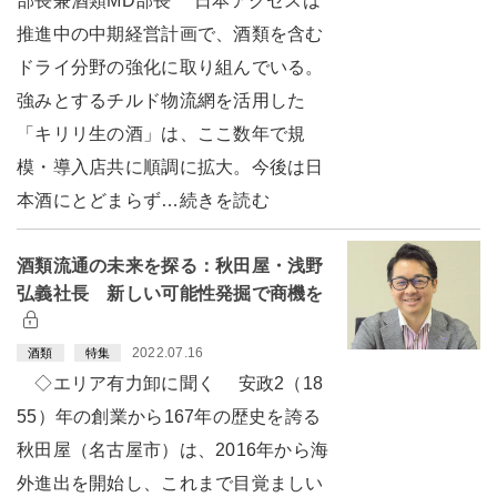
部長兼酒類MD部長 日本アクセスは
推進中の中期経営計画で、酒類を含む
ドライ分野の強化に取り組んでいる。
強みとするチルド物流網を活用した
「キリリ生の酒」は、ここ数年で規
模・導入店共に順調に拡大。今後は日
本酒にとどまらず…続きを読む
酒類流通の未来を探る：秋田屋・浅野
弘義社長 新しい可能性発掘で商機を
2022.07.16
酒類
特集
◇エリア有力卸に聞く 安政2（18
55）年の創業から167年の歴史を誇る
秋田屋（名古屋市）は、2016年から海
外進出を開始し、これまで目覚ましい