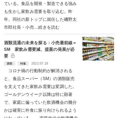
ている。食品を開発・製造できる強み
も生かし家飲み需要を取り込む。昨
年、同社の新トップに就任した磯野太
市郎社長・小売…続きを読む
酒類流通の未来を探る：小売最前線＝
SM 家飲み需要減、提案の発展が必
要
2022.07.16
酒類
特集
コロナ禍の行動制約が解消される
と、食品スーパー（SM）の酒類販売
を支えてきた家飲み需要は変調した。
ゴールデンウイーク以降は特に顕著
で、家庭に偏っていた飲酒機会の幾分
かは確実に外食に振り向けられるよう