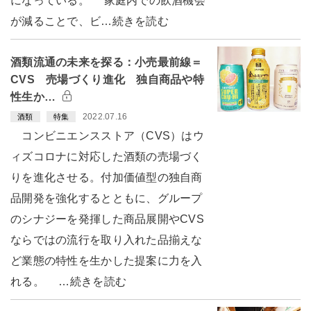
になっている。 家庭内での飲酒機会
が減ることで、ビ…続きを読む
酒類流通の未来を探る：小売最前線＝
CVS 売場づくり進化 独自商品や特
性生か…
2022.07.16
酒類
特集
コンビニエンスストア（CVS）はウ
ィズコロナに対応した酒類の売場づく
りを進化させる。付加価値型の独自商
品開発を強化するとともに、グループ
のシナジーを発揮した商品展開やCVS
ならではの流行を取り入れた品揃えな
ど業態の特性を生かした提案に力を入
れる。 …続きを読む