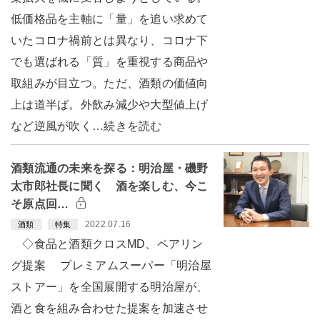
低価格品を主軸に「量」を追い求めて
いたコロナ禍前とは異なり、コロナ下
でも選ばれる「質」を重視する商品や
取組みが目立つ。ただ、酒類の価値向
上は道半ば。外飲み減少や大型値上げ
など逆風が吹く…続きを読む
酒類流通の未来を探る：明治屋・磯野
太市郎社長に聞く 酒を楽しむ、今こ
そ原点回…
2022.07.16
酒類
特集
◇食品と酒類クロスMD、ペアリン
グ提案 プレミアムスーパー「明治屋
ストアー」を全国展開する明治屋が、
酒と食を組み合わせた提案を加速させ