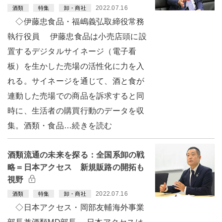
2022.07.16
酒類
特集
卸・商社
◇伊藤忠食品・福嶋義弘取締役常務
執行役員 伊藤忠食品は小売店頭に設
置するデジタルサイネージ（電子看
板）を生かした売場の活性化に力を入
れる。サイネージを通じて、酒と食が
連動した売場での商品を訴求すると同
時に、生活者の購買行動のデータを収
集。酒類・食品…続きを読む
酒類流通の未来を探る：全国系卸の戦
略＝日本アクセス 新規販路の開拓も
視野
2022.07.16
酒類
特集
卸・商社
◇日本アクセス・岡部友輔海外事業