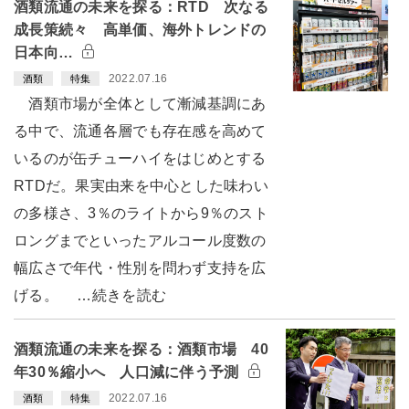
酒類流通の未来を探る：RTD 次なる
成長策続々 高単価、海外トレンドの
日本向…
2022.07.16
酒類
特集
酒類市場が全体として漸減基調にあ
る中で、流通各層でも存在感を高めて
いるのが缶チューハイをはじめとする
RTDだ。果実由来を中心とした味わい
の多様さ、3％のライトから9％のスト
ロングまでといったアルコール度数の
幅広さで年代・性別を問わず支持を広
げる。 …続きを読む
酒類流通の未来を探る：酒類市場 40
年30％縮小へ 人口減に伴う予測
2022.07.16
酒類
特集