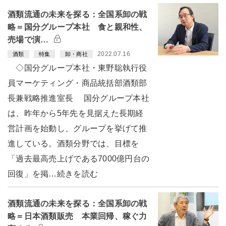
酒類流通の未来を探る：全国系卸の戦
略＝国分グループ本社 食と親和性、
売場で演…
2022.07.16
酒類
特集
卸・商社
◇国分グループ本社・東野聡執行役
員マーケティング・商品統括部酒類部
長兼戦略推進室長 国分グループ本社
は、昨年から5年先を見据えた長期経
営計画を始動し、グループを挙げて推
進している。酒類分野では、目標を
「過去最高売上げである7000億円台の
回復」を掲…続きを読む
酒類流通の未来を探る：全国系卸の戦
略＝日本酒類販売 本業回帰、稼ぐ力