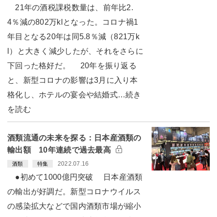
21年の酒税課税数量は、前年比2.
4％減の802万klとなった。コロナ禍1
年目となる20年は同5.8％減（821万k
l）と大きく減少したが、それをさらに
下回った格好だ。 20年を振り返る
と、新型コロナの影響は3月に入り本
格化し、ホテルの宴会や結婚式…続き
を読む
酒類流通の未来を探る：日本産酒類の
輸出額 10年連続で過去最高
2022.07.16
酒類
特集
●初めて1000億円突破 日本産酒類
の輸出が好調だ。新型コロナウイルス
の感染拡大などで国内酒類市場が縮小