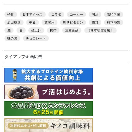
特集
日本アクセス
コラボ
コーヒー
明治
雪印乳業
岩田醸造
中食
業務用
理研ビタミン
惣菜
熊本地震
麺
春
値上げ
抹茶
三菱食品
〔熊本地震影響〕
味の素
チョコレート
タイアップ企画広告