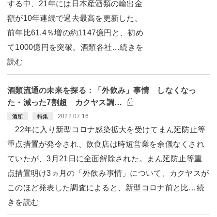
する中、21年には日本産酒類の輸出金
額が10年連続で過去最高を更新した。
前年比61.4％増の約1147億円と、初め
て1000億円を突破。酒類各社…続きを
読む
酒類流通の未来を探る：「外飲み」事情 しなくなっ
た・減った7割超 カクヤス調…
2022.07.16
酒類
特集
22年に入り新型コロナ感染拡大を受けてまん延防止等
重点措置が発令され、飲食店は時短営業を余儀なくされ
ていたが、3月21日に全面解除された。まん延防止等重
点措置明け3ヵ月の「外飲み事情」について、カクヤスが
このほど発表した調査によると、新型コロナ前と比…続
きを読む