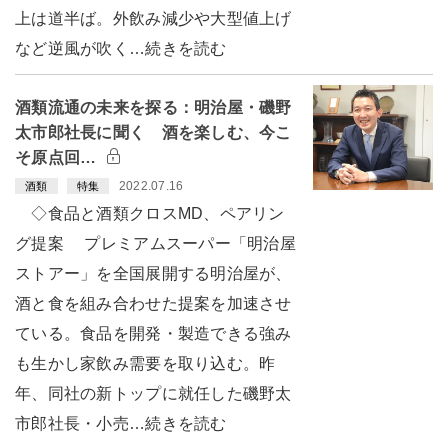
上は道半ば。外飲み減少や大型値上げ
など逆風が吹く…続きを読む
酒類流通の未来を探る：明治屋・磯野
太市郎社長に聞く 酒を楽しむ、今こ
そ原点回…
2022.07.16
酒類
特集
◇食品と酒類クロスMD、ペアリン
グ提案 プレミアムスーパー「明治屋
ストアー」を全国展開する明治屋が、
酒と食を組み合わせた提案を加速させ
ている。食品を開発・製造できる強み
も生かし家飲み需要を取り込む。昨
年、同社の新トップに就任した磯野太
市郎社長・小売…続きを読む