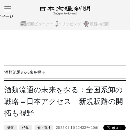
イページ
紙面ビューアー
クリッピング
最新の紙面
酒類流通の未来を探る
酒類流通の未来を探る：全国系卸の
戦略＝日本アクセス 新規販路の開
拓も視野
2022.07.16 12433号 10面
酒類
特集
卸・商社