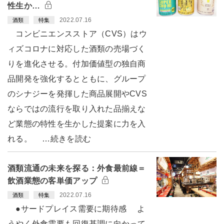
性生か…
2022.07.16
酒類
特集
コンビニエンスストア（CVS）はウ
ィズコロナに対応した酒類の売場づく
りを進化させる。付加価値型の独自商
品開発を強化するとともに、グループ
のシナジーを発揮した商品展開やCVS
ならではの流行を取り入れた品揃えな
ど業態の特性を生かした提案に力を入
れる。 …続きを読む
酒類流通の未来を探る：外食最前線＝
飲酒業態の客単価アップ
2022.07.16
酒類
特集
●サードプレイス需要に期待感 よ
うやく外食需要も回復基調に向かって