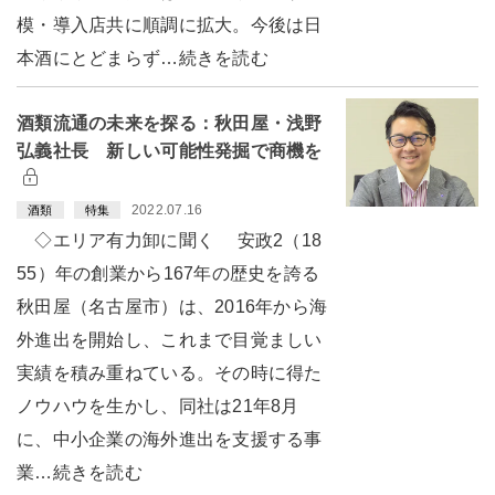
模・導入店共に順調に拡大。今後は日
本酒にとどまらず…続きを読む
酒類流通の未来を探る：秋田屋・浅野
弘義社長 新しい可能性発掘で商機を
2022.07.16
酒類
特集
◇エリア有力卸に聞く 安政2（18
55）年の創業から167年の歴史を誇る
秋田屋（名古屋市）は、2016年から海
外進出を開始し、これまで目覚ましい
実績を積み重ねている。その時に得た
ノウハウを生かし、同社は21年8月
に、中小企業の海外進出を支援する事
業…続きを読む