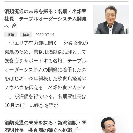
酒類流通の未来を探る：名畑・名畑豊
社長 テーブルオーダーシステム開発
へ
2022.07.16
酒類
特集
◇エリア有力卸に聞く 外食文化の
発展のため、業務用酒類食品卸として
飲食店をサポートする名畑。テーブル
オーダーシステムの開発に着手したの
をはじめ、今年開校した飲食店経営の
ノウハウを伝える「名畑外食アカデミ
ー」が評価を得ている。名畑豊社長は
10月のビー…続きを読む
酒類流通の未来を探る：新潟酒販・雫
石明社長 共創圏の確立へ挑戦