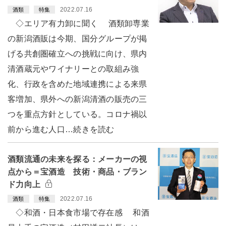
2022.07.16
酒類
特集
◇エリア有力卸に聞く 酒類卸専業
の新潟酒販は今期、国分グループが掲
げる共創圏確立への挑戦に向け、県内
清酒蔵元やワイナリーとの取組み強
化、行政を含めた地域連携による来県
客増加、県外への新潟清酒の販売の三
つを重点方針としている。コロナ禍以
前から進む人口…続きを読む
酒類流通の未来を探る：メーカーの視
点から＝宝酒造 技術・商品・ブラン
ド力向上
2022.07.16
酒類
特集
◇和酒・日本食市場で存在感 和酒