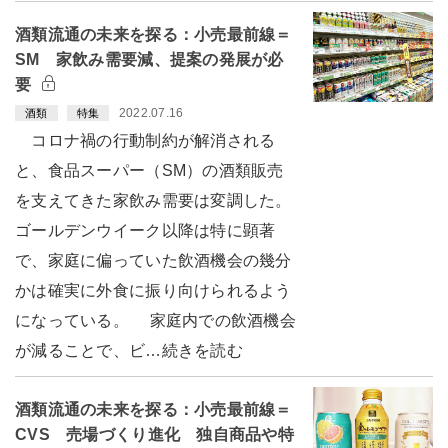
酒類流通の未来を探る：小売最前線＝
SM 家飲み需要減、提案の発展が必
要
2022.07.16
酒類
特集
コロナ禍の行動制約が解消される
と、食品スーパー（SM）の酒類販売
を支えてきた家飲み需要は変調した。
ゴールデンウイーク以降は特に顕著
で、家庭に偏っていた飲酒機会の幾分
かは確実に外食に振り向けられるよう
になっている。 家庭内での飲酒機会
が減ることで、ビ…続きを読む
酒類流通の未来を探る：小売最前線＝
CVS 売場づくり進化 独自商品や特