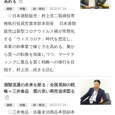
高める
2022.07.16
酒類
特集
卸・商社
◇日本酒類販売・村上浩二取締役専
務執行役員営業本部本部長 日本酒類
販売は新型コロナウイルス禍が常態化
する「ウィズコロナ」時代を想定し、
本業の卸事業で稼ぐ力を高める。量か
ら質への転換を加速しつつ、マーケテ
ィングに重点を置く戦略への移行を目
指す。村上浩…続きを読む
酒類流通の未来を探る：全国系卸の戦
略＝三井食品 質の良い商売追求図る
2022.07.16
酒類
特集
卸・商社
◇三井食品・佐藤友治商品本部副本