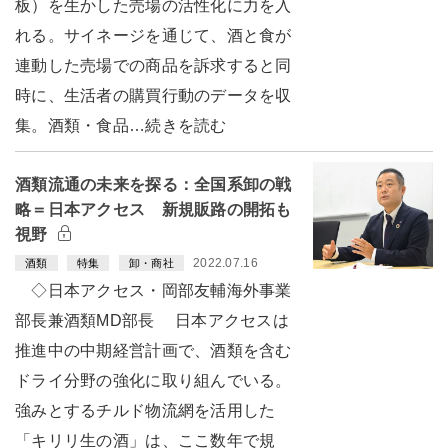
板）を生かした売場の活性化に力を入
れる。サイネージを通じて、酒と食が
連動した売場での商品を訴求すると同
時に、生活者の購買行動のデータを収
集。酒類・食品…続きを読む
酒類流通の未来を探る：全国系卸の戦
略＝日本アクセス 新規販路の開拓も
視野
2022.07.16
酒類
特集
卸・商社
◇日本アクセス・岡部友輔海外事業
部長兼酒類MD部長 日本アクセスは
推進中の中期経営計画で、酒類を含む
ドライ分野の強化に取り組んでいる。
強みとするチルド物流網を活用した
「キリリ生の酒」は、ここ数年で規