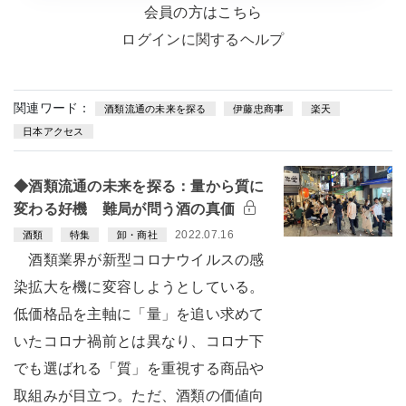
会員の方はこちら
ログインに関するヘルプ
関連ワード：
酒類流通の未来を探る
伊藤忠商事
楽天
日本アクセス
◆酒類流通の未来を探る：量から質に
変わる好機 難局が問う酒の真価
2022.07.16
酒類
特集
卸・商社
酒類業界が新型コロナウイルスの感
染拡大を機に変容しようとしている。
低価格品を主軸に「量」を追い求めて
いたコロナ禍前とは異なり、コロナ下
でも選ばれる「質」を重視する商品や
取組みが目立つ。ただ、酒類の価値向