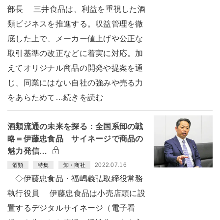
部長 三井食品は、利益を重視した酒
類ビジネスを推進する。収益管理を徹
底した上で、メーカー値上げや公正な
取引基準の改正などに着実に対応。加
えてオリジナル商品の開発や提案を通
じ、同業にはない自社の強みや売る力
をあらためて…続きを読む
酒類流通の未来を探る：全国系卸の戦
略＝伊藤忠食品 サイネージで商品の
魅力発信…
2022.07.16
酒類
特集
卸・商社
◇伊藤忠食品・福嶋義弘取締役常務
執行役員 伊藤忠食品は小売店頭に設
置するデジタルサイネージ（電子看