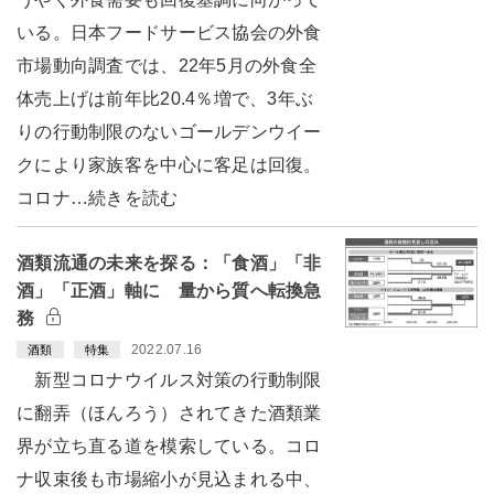
いる。日本フードサービス協会の外食
市場動向調査では、22年5月の外食全
体売上げは前年比20.4％増で、3年ぶ
りの行動制限のないゴールデンウイー
クにより家族客を中心に客足は回復。
コロナ…続きを読む
酒類流通の未来を探る：「食酒」「非
酒」「正酒」軸に 量から質へ転換急
務
2022.07.16
酒類
特集
新型コロナウイルス対策の行動制限
に翻弄（ほんろう）されてきた酒類業
界が立ち直る道を模索している。コロ
ナ収束後も市場縮小が見込まれる中、