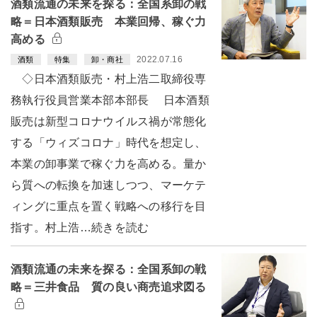
酒類流通の未来を探る：全国系卸の戦
略＝日本酒類販売 本業回帰、稼ぐ力
高める
2022.07.16
酒類
特集
卸・商社
◇日本酒類販売・村上浩二取締役専
務執行役員営業本部本部長 日本酒類
販売は新型コロナウイルス禍が常態化
する「ウィズコロナ」時代を想定し、
本業の卸事業で稼ぐ力を高める。量か
ら質への転換を加速しつつ、マーケテ
ィングに重点を置く戦略への移行を目
指す。村上浩…続きを読む
酒類流通の未来を探る：全国系卸の戦
略＝三井食品 質の良い商売追求図る