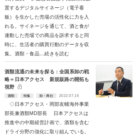
置するデジタルサイネージ（電子看
板）を生かした売場の活性化に力を入
れる。サイネージを通じて、酒と食が
連動した売場での商品を訴求すると同
時に、生活者の購買行動のデータを収
集。酒類・食品…続きを読む
酒類流通の未来を探る：全国系卸の戦
略＝日本アクセス 新規販路の開拓も
視野
2022.07.16
酒類
特集
卸・商社
◇日本アクセス・岡部友輔海外事業
部長兼酒類MD部長 日本アクセスは
推進中の中期経営計画で、酒類を含む
ドライ分野の強化に取り組んでいる。