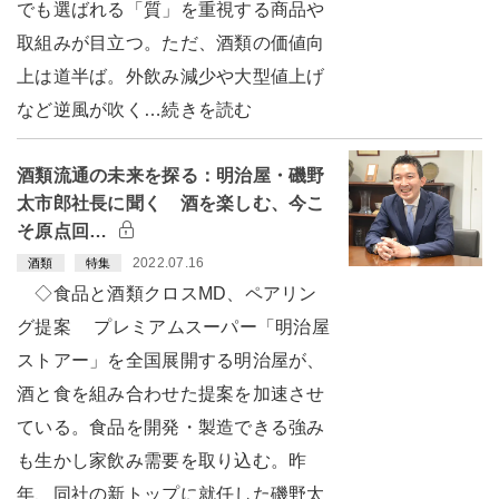
でも選ばれる「質」を重視する商品や
取組みが目立つ。ただ、酒類の価値向
上は道半ば。外飲み減少や大型値上げ
など逆風が吹く…続きを読む
酒類流通の未来を探る：明治屋・磯野
太市郎社長に聞く 酒を楽しむ、今こ
そ原点回…
2022.07.16
酒類
特集
◇食品と酒類クロスMD、ペアリン
グ提案 プレミアムスーパー「明治屋
ストアー」を全国展開する明治屋が、
酒と食を組み合わせた提案を加速させ
ている。食品を開発・製造できる強み
も生かし家飲み需要を取り込む。昨
年、同社の新トップに就任した磯野太