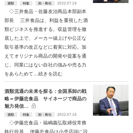
2022.07.16
酒類
特集
卸・商社
◇三井食品・佐藤友治商品本部副本
部長 三井食品は、利益を重視した酒
類ビジネスを推進する。収益管理を徹
底した上で、メーカー値上げや公正な
取引基準の改正などに着実に対応。加
えてオリジナル商品の開発や提案を通
じ、同業にはない自社の強みや売る力
をあらためて…続きを読む
酒類流通の未来を探る：全国系卸の戦
略＝伊藤忠食品 サイネージで商品の
魅力発信…
2022.07.16
酒類
特集
卸・商社
◇伊藤忠食品・福嶋義弘取締役常務
執行役員 伊藤忠食品は小売店頭に設