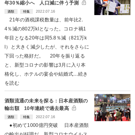
年30％縮小へ 人口減に伴う予測
2022.07.16
酒類
特集
21年の酒税課税数量は、前年比2.
4％減の802万klとなった。コロナ禍1
年目となる20年は同5.8％減（821万k
l）と大きく減少したが、それをさらに
下回った格好だ。 20年を振り返る
と、新型コロナの影響は3月に入り本
格化し、ホテルの宴会や結婚式…続き
を読む
酒類流通の未来を探る：日本産酒類の
輸出額 10年連続で過去最高
2022.07.16
酒類
特集
●初めて1000億円突破 日本産酒類
の輸出が好調だ。新型コロナウイルス