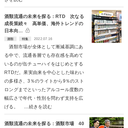
酒類流通の未来を探る：RTD 次なる
成長策続々 高単価、海外トレンドの
日本向…
2022.07.16
酒類
特集
酒類市場が全体として漸減基調にあ
る中で、流通各層でも存在感を高めて
いるのが缶チューハイをはじめとする
RTDだ。果実由来を中心とした味わい
の多様さ、3％のライトから9％のスト
ロングまでといったアルコール度数の
幅広さで年代・性別を問わず支持を広
げる。 …続きを読む
酒類流通の未来を探る：酒類市場 40