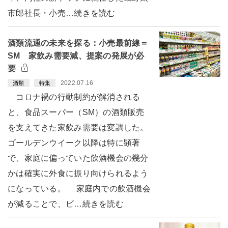
市郎社長・小売…続きを読む
酒類流通の未来を探る：小売最前線＝
SM 家飲み需要減、提案の発展が必
要
2022.07.16
酒類
特集
コロナ禍の行動制約が解消される
と、食品スーパー（SM）の酒類販売
を支えてきた家飲み需要は変調した。
ゴールデンウイーク以降は特に顕著
で、家庭に偏っていた飲酒機会の幾分
かは確実に外食に振り向けられるよう
になっている。 家庭内での飲酒機会
が減ることで、ビ…続きを読む