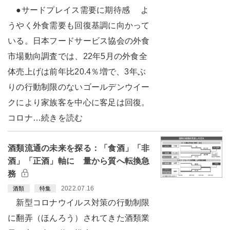
●サードプレイス需要に期待感 よ
うやく外食需要も回復基調に向かって
いる。日本フードサービス協会の外食
市場動向調査では、22年5月の外食全
体売上げは前年比20.4％増で、3年ぶ
りの行動制限のないゴールデンウイー
クにより家族客を中心に客足は回復。
コロナ…続きを読む
酒類流通の未来を探る：「食酒」「非
酒」「正酒」軸に 量から質へ転換急
務
2022.07.16
酒類
特集
新型コロナウイルス対策の行動制限
に翻弄（ほんろう）されてきた酒類業