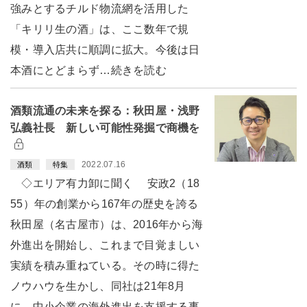
強みとするチルド物流網を活用した
「キリリ生の酒」は、ここ数年で規
模・導入店共に順調に拡大。今後は日
本酒にとどまらず…続きを読む
酒類流通の未来を探る：秋田屋・浅野
弘義社長 新しい可能性発掘で商機を
2022.07.16
酒類
特集
◇エリア有力卸に聞く 安政2（18
55）年の創業から167年の歴史を誇る
秋田屋（名古屋市）は、2016年から海
外進出を開始し、これまで目覚ましい
実績を積み重ねている。その時に得た
ノウハウを生かし、同社は21年8月
に、中小企業の海外進出を支援する事