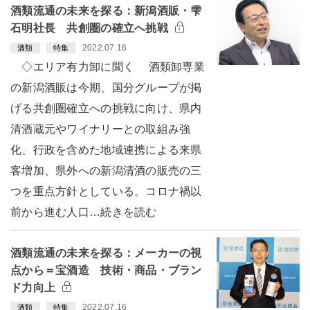
酒類流通の未来を探る：新潟酒販・雫
石明社長 共創圏の確立へ挑戦
2022.07.16
酒類
特集
◇エリア有力卸に聞く 酒類卸専業
の新潟酒販は今期、国分グループが掲
げる共創圏確立への挑戦に向け、県内
清酒蔵元やワイナリーとの取組み強
化、行政を含めた地域連携による来県
客増加、県外への新潟清酒の販売の三
つを重点方針としている。コロナ禍以
前から進む人口…続きを読む
酒類流通の未来を探る：メーカーの視
点から＝宝酒造 技術・商品・ブラン
ド力向上
2022.07.16
酒類
特集