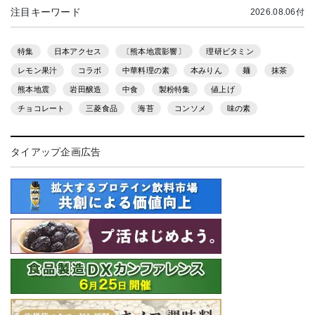
注目キーワード
2026.08.06付
特集
日本アクセス
〔熊本地震影響〕
理研ビタミン
レモン果汁
コラボ
中華料理の素
本みりん
麺
抹茶
熊本地震
岩田醸造
中食
製粉特集
値上げ
チョコレート
三菱食品
海苔
コンソメ
味の素
タイアップ企画広告