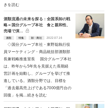
きを読む
酒類流通の未来を探る：全国系卸の戦
略＝国分グループ本社 食と親和性、
売場で演…
2022.07.16
酒類
特集
卸・商社
◇国分グループ本社・東野聡執行役
員マーケティング・商品統括部酒類部
長兼戦略推進室長 国分グループ本社
は、昨年から5年先を見据えた長期経
営計画を始動し、グループを挙げて推
進している。酒類分野では、目標を
「過去最高売上げである7000億円台の
回復」を掲…続きを読む