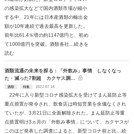
の感染拡大などで国内酒類市場が縮小
する中、21年には日本産酒類の輸出金
額が10年連続で過去最高を更新した。
前年比61.4％増の約1147億円と、初め
て1000億円を突破。酒類各社…続きを
読む
酒類流通の未来を探る：「外飲み」事情 しなくなっ
た・減った7割超 カクヤス調…
2022.07.16
酒類
特集
22年に入り新型コロナ感染拡大を受けてまん延防止等
重点措置が発令され、飲食店は時短営業を余儀なくされ
ていたが、3月21日に全面解除された。まん延防止等重
点措置明け3ヵ月の「外飲み事情」について、カクヤスが
このほど発表した調査によると、新型コロナ前と比…続