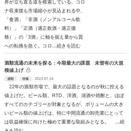
界が立ち直る道を模索している。コロ
ナ収束後も市場縮小が見込まれる中、
「食酒」「非酒（ノンアルコール飲
料）」「正酒（適正飲酒・適正価
格）」の「3酒」に軸を据え量から質
への転換を急ぐ。コロ…続きを読む
酒類流通の未来を探る：今期最大の課題 未曽有の大規
模値上げ
2022.07.16
酒類
特集
22年の酒類市場で、最大の話題となるのが秋に控える
値上げだ。ビール類、RTD、洋酒、清酒や焼酎と、ほぼ
すべてのカテゴリーが対象となるが、ボリュームの大き
いビール類の値上げは、特に中間流通の卸売業にとって
は収益確保に向けた極めて重要な取組みとなる。 …続
きを読む