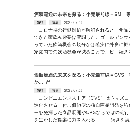
酒類流通の未来を探る：小売最前線＝SM 
2022.07.16
酒類
特集
コロナ禍の行動制約が解消されると、食品ス
てきた家飲み需要は変調した。ゴールデンウ
っていた飲酒機会の幾分かは確実に外食に
家庭内での飲酒機会が減ることで、ビ…続き
酒類流通の未来を探る：小売最前線＝CVS
か…
2022.07.16
酒類
特集
コンビニエンスストア（CVS）はウィズコ
進化させる。付加価値型の独自商品開発を強
ーを発揮した商品展開やCVSならではの流
を生かした提案に力を入れる。 …続きを読