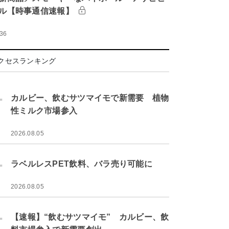
ル【時事通信速報】
:36
クセスランキング
.
カルビー、飲むサツマイモで新需要 植物
性ミルク市場参入
2026.08.05
.
ラベルレスPET飲料、バラ売り可能に
2026.08.05
.
【速報】“飲むサツマイモ” カルビー、飲