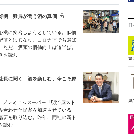
好機 難局が問う酒の真価
日
を機に変容しようとしている。低価
禍前とは異なり、コロナ下でも選ば
。ただ、酒類の価値向上は道半ば。
きを読む
媒
社長に聞く 酒を楽しむ、今こそ原
媒
 プレミアムスーパー「明治屋スト
み合わせた提案を加速させている。
需要を取り込む。昨年、同社の新ト
を読む