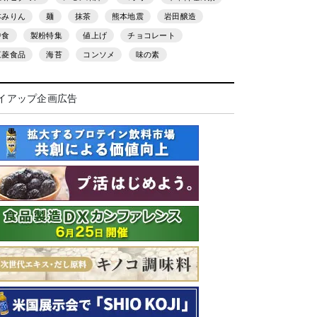
本みりん
麺
抹茶
熊本地震
岩田醸造
中食
製粉特集
値上げ
チョコレート
三菱食品
海苔
コンソメ
味の素
イアップ企画広告