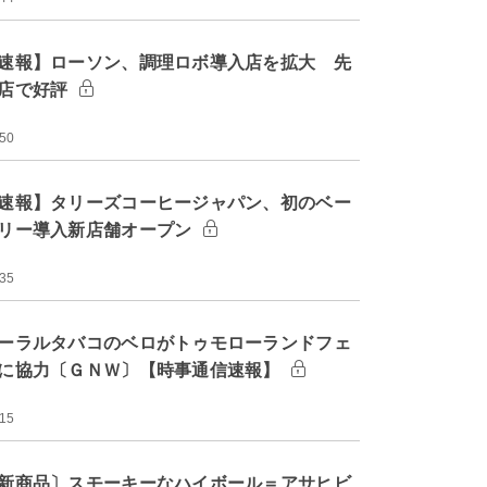
速報】ローソン、調理ロボ導入店を拡大 先
店で好評
:50
速報】タリーズコーヒージャパン、初のベー
リー導入新店舗オープン
:35
ーラルタバコのベロがトゥモローランドフェ
に協力〔ＧＮＷ〕【時事通信速報】
:15
新商品〕スモーキーなハイボール＝アサヒビ