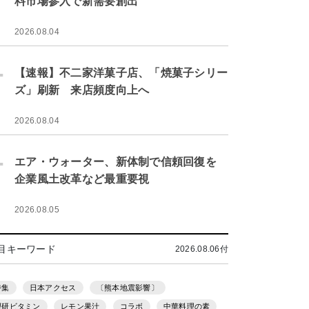
料市場参入で新需要創出
2026.08.04
.
【速報】不二家洋菓子店、「焼菓子シリー
ズ」刷新 来店頻度向上へ
2026.08.04
.
エア・ウォーター、新体制で信頼回復を
企業風土改革など最重要視
2026.08.05
目キーワード
2026.08.06付
特集
日本アクセス
〔熊本地震影響〕
理研ビタミン
レモン果汁
コラボ
中華料理の素