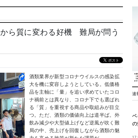
量から質に変わる好機 難局が問う
酒類業界が新型コロナウイルスの感染拡
大を機に変容しようとしている。低価格
品を主軸に「量」を追い求めていたコロ
速
ナ禍前とは異なり、コロナ下でも選ばれ
る「質」を重視する商品や取組みが目立
つ。ただ、酒類の価値向上は道半ば。外
ベ
飲み減少や大型値上げなど逆風が吹く難
の
局の中、売上げを回復しながら酒類の魅
17