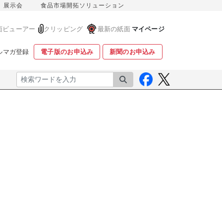
展示会
食品市場開拓ソリューション
面ビューアー
クリッピング
最新の紙面
マイページ
ルマガ登録
電子版のお申込み
新聞のお申込み
検索