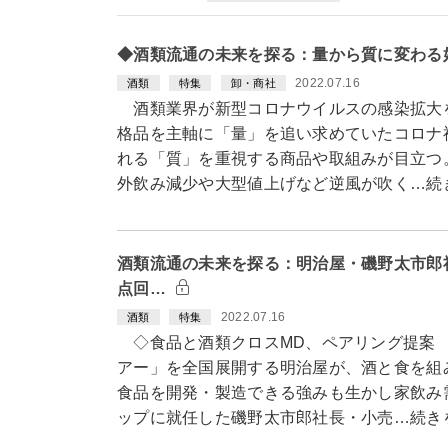
◆酒類流通の未来を探る：量から質に変わる
2022.07.16
酒類
特集
卸・商社
酒類業界が新型コロナウイルスの感染拡大
格品を主軸に「量」を追い求めていたコロナ
れる「質」を重視する商品や取組みが目立つ
外飲み減少や大型値上げなど逆風が吹く…続
酒類流通の未来を探る：明治屋・磯野太市郎
点回…
2022.07.16
酒類
特集
◇食品と酒類クロスMD、ペアリング提案
アー」を全国展開する明治屋が、酒と食を組
食品を開発・製造できる強みも生かし家飲み
ップに就任した磯野太市郎社長・小売…続き