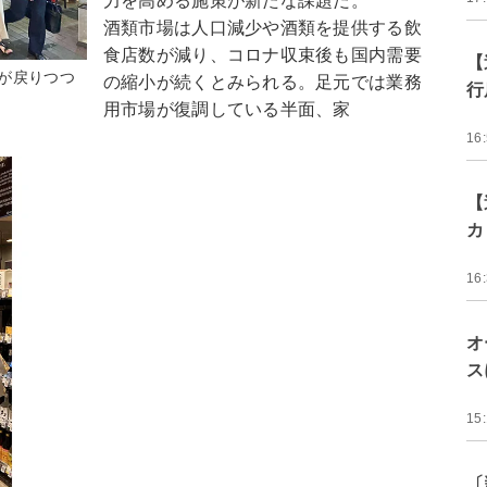
力を高める施策が新たな課題だ。
酒類市場は人口減少や酒類を提供する飲
食店数が減り、コロナ収束後も国内需要
【
が戻りつつ
の縮小が続くとみられる。足元では業務
行
用市場が復調している半面、家
16
【
カ
16
オ
ス
15
〔