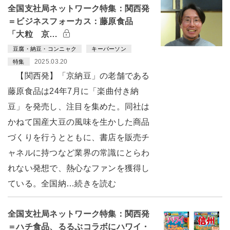
全国支社局ネットワーク特集：関西発
＝ビジネスフォーカス：藤原食品
「大粒 京…
豆腐・納豆・コンニャク
キーパーソン
2025.03.20
特集
【関西発】「京納豆」の老舗である
藤原食品は24年7月に「楽曲付き納
豆」を発売し、注目を集めた。同社は
かねて国産大豆の風味を生かした商品
づくりを行うとともに、書店を販売チ
ャネルに持つなど業界の常識にとらわ
れない発想で、熱心なファンを獲得し
ている。全国納…続きを読む
全国支社局ネットワーク特集：関西発
＝ハチ食品、るるぶコラボにハワイ・