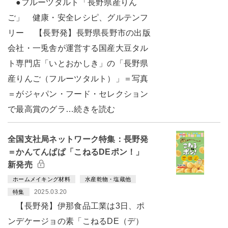
●フルーツタルト「長野県産りん
ご」 健康・安全レシピ、グルテンフ
リー 【長野発】長野県長野市の出版
会社・一兎舎が運営する国産大豆タル
ト専門店「いとおかしき」の「長野県
産りんご（フルーツタルト）」＝写真
＝がジャパン・フード・セレクション
で最高賞のグラ…続きを読む
全国支社局ネットワーク特集：長野発
＝かんてんぱぱ「こねるDEポン！」
新発売
ホームメイキング材料
水産乾物・塩蔵他
2025.03.20
特集
【長野発】伊那食品工業は3日、ポ
ンデケージョの素「こねるDE（デ）