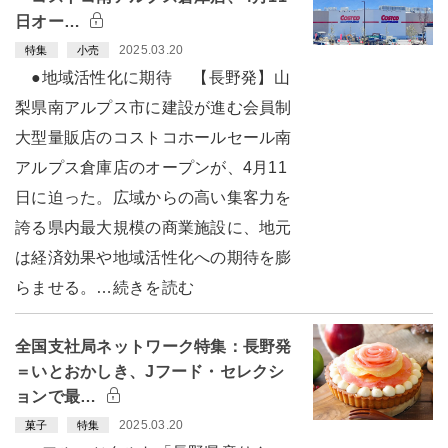
日オー…
2025.03.20
特集
小売
●地域活性化に期待 【長野発】山
梨県南アルプス市に建設が進む会員制
大型量販店のコストコホールセール南
アルプス倉庫店のオープンが、4月11
日に迫った。広域からの高い集客力を
誇る県内最大規模の商業施設に、地元
は経済効果や地域活性化への期待を膨
らませる。…続きを読む
全国支社局ネットワーク特集：長野発
＝いとおかしき、Jフード・セレクシ
ョンで最…
2025.03.20
菓子
特集