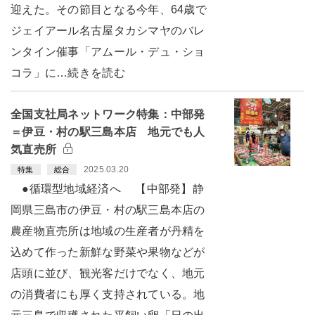
迎えた。その節目となる今年、64歳で
ジェイアール名古屋タカシマヤのバレ
ンタイン催事「アムール・デュ・ショ
コラ」に…続きを読む
全国支社局ネットワーク特集：中部発
＝伊豆・村の駅三島本店 地元でも人
気直売所
2025.03.20
特集
総合
●循環型地域経済へ 【中部発】静
岡県三島市の伊豆・村の駅三島本店の
農産物直売所は地域の生産者が丹精を
込めて作った新鮮な野菜や果物などが
店頭に並び、観光客だけでなく、地元
の消費者にも厚く支持されている。地