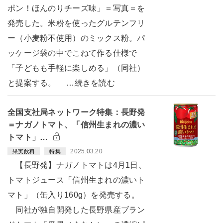
ポン！ほんのりチーズ味」＝写真＝を
発売した。米粉を使ったグルテンフリ
ー（小麦粉不使用）のミックス粉。パ
ッケージ袋の中でこねて作る仕様で
「子どもも手軽に楽しめる」（同社）
と提案する。 …続きを読む
全国支社局ネットワーク特集：長野発
＝ナガノトマト、「信州生まれの濃い
トマト」…
2025.03.20
果実飲料
特集
【長野発】ナガノトマトは4月1日、
トマトジュース「信州生まれの濃いト
マト」（缶入り160g）を発売する。
同社が独自開発した長野県産ブラン