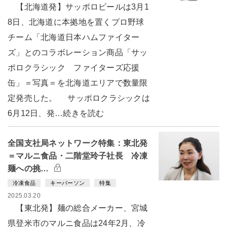
【北海道発】サッポロビールは3月1
8日、北海道に本拠地を置くプロ野球
チーム「北海道日本ハムファイター
ズ」とのコラボレーション商品「サッ
ポロクラシック ファイターズ応援
缶」＝写真＝を北海道エリアで数量限
定発売した。 サッポロクラシックは
6月12日、発…続きを読む
全国支社局ネットワーク特集：東北発
＝マルニ食品・二階堂玲子社長 冷凍
麺への挑…
冷凍食品
キーパーソン
特集
2025.03.20
【東北発】麺の総合メーカー、宮城
県登米市のマルニ食品は24年2月、冷