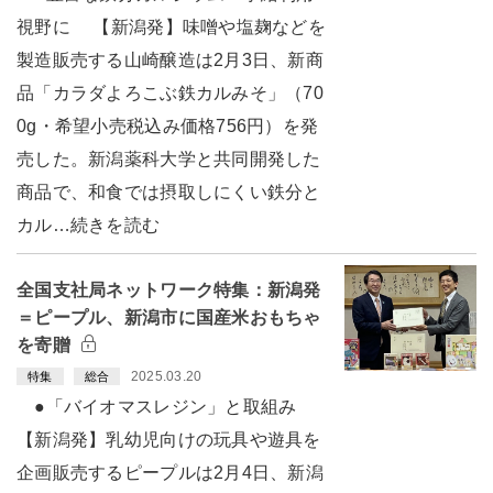
視野に 【新潟発】味噌や塩麹などを
製造販売する山崎醸造は2月3日、新商
品「カラダよろこぶ鉄カルみそ」（70
0g・希望小売税込み価格756円）を発
売した。新潟薬科大学と共同開発した
商品で、和食では摂取しにくい鉄分と
カル…続きを読む
全国支社局ネットワーク特集：新潟発
＝ピープル、新潟市に国産米おもちゃ
を寄贈
2025.03.20
特集
総合
●「バイオマスレジン」と取組み
【新潟発】乳幼児向けの玩具や遊具を
企画販売するピープルは2月4日、新潟