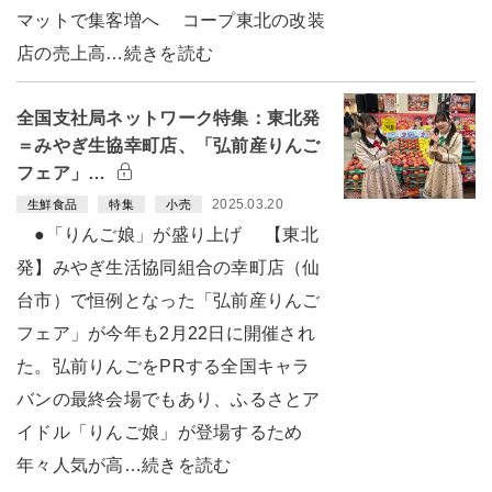
マットで集客増へ コープ東北の改装
店の売上高…続きを読む
全国支社局ネットワーク特集：東北発
＝みやぎ生協幸町店、「弘前産りんご
フェア」…
2025.03.20
生鮮食品
特集
小売
●「りんご娘」が盛り上げ 【東北
発】みやぎ生活協同組合の幸町店（仙
台市）で恒例となった「弘前産りんご
フェア」が今年も2月22日に開催され
た。弘前りんごをPRする全国キャラ
バンの最終会場でもあり、ふるさとア
イドル「りんご娘」が登場するため
年々人気が高…続きを読む