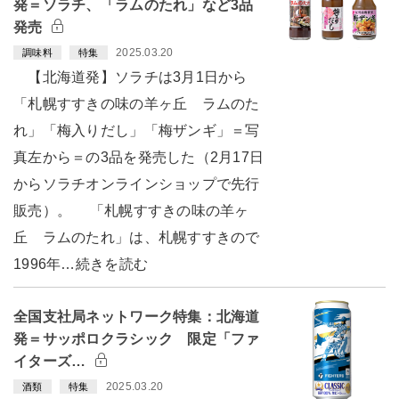
発＝ソラチ、「ラムのたれ」など3品
発売
2025.03.20
調味料
特集
【北海道発】ソラチは3月1日から
「札幌すすきの味の羊ヶ丘 ラムのた
れ」「梅入りだし」「梅ザンギ」＝写
真左から＝の3品を発売した（2月17日
からソラチオンラインショップで先行
販売）。 「札幌すすきの味の羊ヶ
丘 ラムのたれ」は、札幌すすきので
1996年…続きを読む
全国支社局ネットワーク特集：北海道
発＝サッポロクラシック 限定「ファ
イターズ…
2025.03.20
酒類
特集