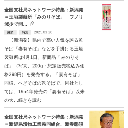
全国支社局ネットワーク特集：新潟発
＝玉垣製麺所「みのりそば」 フノリ
減少で開…
2025.03.20
麺類
特集
【新潟発】県内で高い人気を誇る乾
そば「妻有そば」などを手掛ける玉垣
製麺所は4月1日、新商品「みのりそ
ば」（写真、200g・想定販売税込み価
格298円）を発売する。「妻有そば」
同様、へぎそばの乾そばで、同社とし
ては、1954年発売の「妻有そば」以来
の大…続きを読む
全国支社局ネットワーク特集：新潟発
＝新潟県漬物工業協同組合、新春懇談