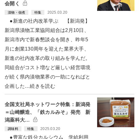
会開く
2025.03.20
漬物・佃煮
特集
●新進の社内改革学ぶ 【新潟発】
新潟県漬物工業協同組合は2月10日、
新潟市内で新春懇談会を開き、昨年5
月に創業130周年を迎えた業界大手、
新進の社内改革の取り組みを学んだ。
同組合がコスト増など厳しい経営環境
が続く県内漬物業界の一助になればと
企画した…続きを読む
全国支社局ネットワーク特集：新潟発
＝山崎醸造、「鉄カルみそ」発売 新
潟薬科大…
2025.03.20
調味料
特集
●豊富な鉄分カルシウム 学給利用