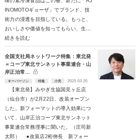
味の素冷凍食品はこの春、新たに「AJ
INOMOTOギョーザ」でブランド、技
術力の浸透を目指している。もっと、
おいしさや価値を知ってもらい、生…
続きを読む
全国支社局ネットワーク特集：東北発
＝コープ東北サンネット事業連合・山
岸正治常…
2025.03.20
キーパーソン
特集
小売
【東北発】みやぎ生協国見ヶ丘店
（仙台市）が2月22日、改装オープン
した。新フォーマットの導入効果につ
いて、山岸正治コープ東北サンネット
事業連合常務理事に聞いた。（庄司新
太郎） ●改装店2桁伸長 新フォー