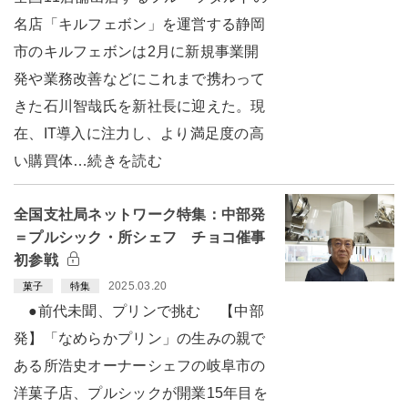
名店「キルフェボン」を運営する静岡
市のキルフェボンは2月に新規事業開
発や業務改善などにこれまで携わって
きた石川智哉氏を新社長に迎えた。現
在、IT導入に注力し、より満足度の高
い購買体…続きを読む
全国支社局ネットワーク特集：中部発
＝プルシック・所シェフ チョコ催事
初参戦
2025.03.20
菓子
特集
●前代未聞、プリンで挑む 【中部
発】「なめらかプリン」の生みの親で
ある所浩史オーナーシェフの岐阜市の
洋菓子店、プルシックが開業15年目を