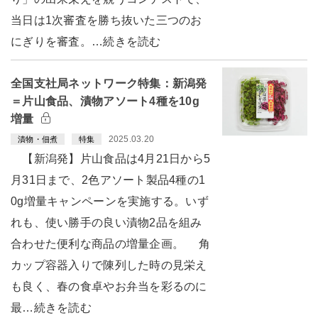
当日は1次審査を勝ち抜いた三つのお
にぎりを審査。…続きを読む
全国支社局ネットワーク特集：新潟発
＝片山食品、漬物アソート4種を10g
増量
2025.03.20
漬物・佃煮
特集
【新潟発】片山食品は4月21日から5
月31日まで、2色アソート製品4種の1
0g増量キャンペーンを実施する。いず
れも、使い勝手の良い漬物2品を組み
合わせた便利な商品の増量企画。 角
カップ容器入りで陳列した時の見栄え
も良く、春の食卓やお弁当を彩るのに
最…続きを読む