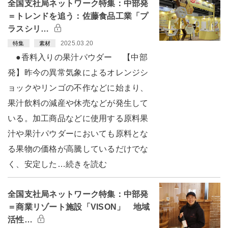
全国支社局ネットワーク特集：中部発
＝トレンドを追う：佐藤食品工業「プ
ラスシリ…
2025.03.20
特集
素材
●香料入りの果汁パウダー 【中部
発】昨今の異常気象によるオレンジシ
ョックやリンゴの不作などに始まり、
果汁飲料の減産や休売などが発生して
いる。加工商品などに使用する原料果
汁や果汁パウダーにおいても原料とな
る果物の価格が高騰しているだけでな
く、安定した…続きを読む
全国支社局ネットワーク特集：中部発
＝商業リゾート施設「VISON」 地域
活性…