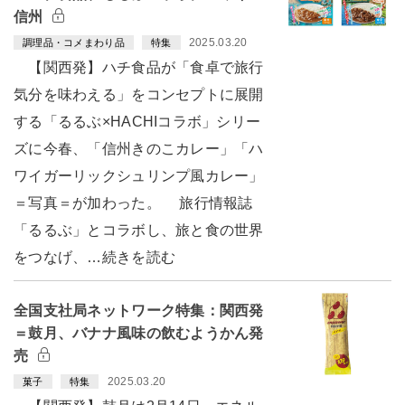
信州
2025.03.20
調理品・コメまわり品
特集
【関西発】ハチ食品が「食卓で旅行
気分を味わえる」をコンセプトに展開
する「るるぶ×HACHIコラボ」シリー
ズに今春、「信州きのこカレー」「ハ
ワイガーリックシュリンプ風カレー」
＝写真＝が加わった。 旅行情報誌
「るるぶ」とコラボし、旅と食の世界
をつなげ、…続きを読む
全国支社局ネットワーク特集：関西発
＝鼓月、バナナ風味の飲むようかん発
売
2025.03.20
菓子
特集