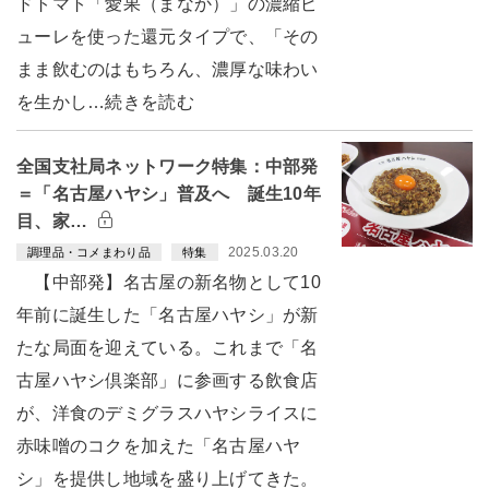
ドトマト「愛果（まなか）」の濃縮ピ
ューレを使った還元タイプで、「その
まま飲むのはもちろん、濃厚な味わい
を生かし…続きを読む
全国支社局ネットワーク特集：中部発
＝「名古屋ハヤシ」普及へ 誕生10年
目、家…
2025.03.20
調理品・コメまわり品
特集
【中部発】名古屋の新名物として10
年前に誕生した「名古屋ハヤシ」が新
たな局面を迎えている。これまで「名
古屋ハヤシ倶楽部」に参画する飲食店
が、洋食のデミグラスハヤシライスに
赤味噌のコクを加えた「名古屋ハヤ
シ」を提供し地域を盛り上げてきた。