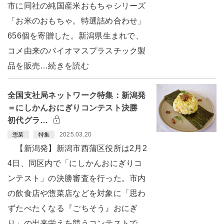
市に同社の純国産米おもちゃシリーズ
「お米のおもちゃ。特選詰め合わせ」
656個を寄贈した。新潟県生まれで、
コメ由来のバイオマスプラスチック製
品を販売…続きを読む
全国支社局ネットワーク特集：新潟発
＝にしかんおにぎりコンテスト決勝
初代グラ…
2025.03.20
惣菜
特集
【新潟発】新潟市西蒲区役所は2月2
4日、同区内で「にしかんおにぎりコ
ンテスト」の決勝審査を行った。市内
の飲食店や惣菜店などを対象に「思わ
ずたべたくなる『ごちそう』おにぎ
り」の出来栄えを競うコンテストで、