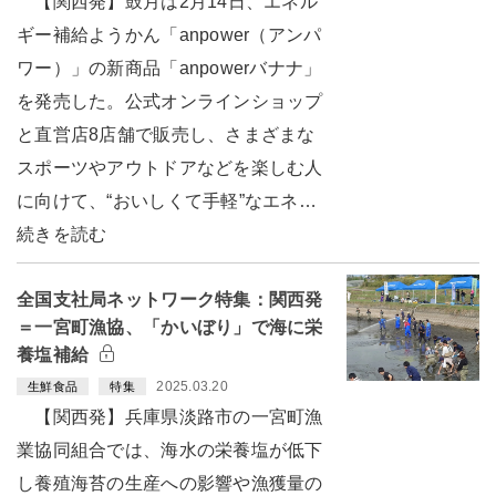
【関西発】鼓月は2月14日、エネル
ギー補給ようかん「anpower（アンパ
ワー）」の新商品「anpowerバナナ」
を発売した。公式オンラインショップ
と直営店8店舗で販売し、さまざまな
スポーツやアウトドアなどを楽しむ人
に向けて、“おいしくて手軽”なエネ…
続きを読む
全国支社局ネットワーク特集：関西発
＝一宮町漁協、「かいぼり」で海に栄
養塩補給
2025.03.20
生鮮食品
特集
【関西発】兵庫県淡路市の一宮町漁
業協同組合では、海水の栄養塩が低下
し養殖海苔の生産への影響や漁獲量の