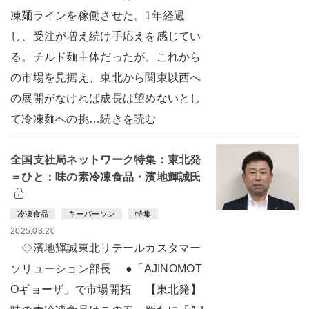
凍麺ラインを稼働させた。1年経過
し、受注が増え続け手応えを感じてい
る。チルド麺主体だったが、これから
の市場を見据え、東北から関東以西へ
の展開がなければ成長は望めないとし
て冷凍麺への挑…続きを読む
全国支社局ネットワーク特集：東北発
＝ひと：味の素冷凍食品・濱地輝誠氏
冷凍食品
キーパーソン
特集
2025.03.20
◇濱地輝誠東北リテールカスタマー
ソリューション部長 ●「AJINOMOT
Oギョーザ」で市場開拓 【東北発】