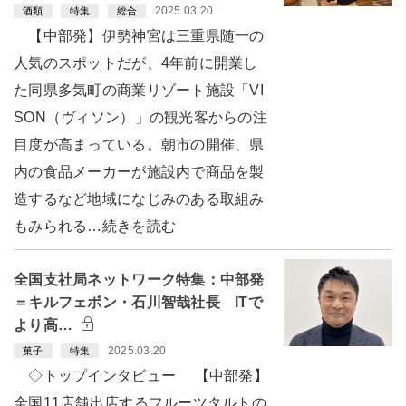
2025.03.20
酒類
特集
総合
【中部発】伊勢神宮は三重県随一の
人気のスポットだが、4年前に開業し
た同県多気町の商業リゾート施設「VI
SON（ヴィソン）」の観光客からの注
目度が高まっている。朝市の開催、県
内の食品メーカーが施設内で商品を製
造するなど地域になじみのある取組み
もみられる…続きを読む
全国支社局ネットワーク特集：中部発
＝キルフェボン・石川智哉社長 ITで
より高…
2025.03.20
菓子
特集
◇トップインタビュー 【中部発】
全国11店舗出店するフルーツタルトの