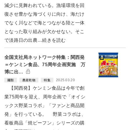
減少に見舞われている。漁場環境を回
復させ豊かな海づくりに向け、海だけ
でなく川などで海とつながる陸と一体
となった取り組みが欠かせない。そこ
で淡路日の出農…続きを読む
全国支社局ネットワーク特集：関西発
＝ケンミン食品、75周年企画実施 万
博に出…
2025.03.20
麺類
農産乾物
特集
【関西発】ケンミン食品は今年で創
業75周年を迎え、周年企画で「オイシ
ックス野菜コラボ」「ファンと商品開
発」を行っている。 野菜コラボは、
看板商品「焼ビーフン」シリーズの購