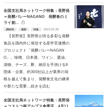
全国支社局ネットワーク特集：長野発
＝発酵バレーNAGANO 発酵食のミ
ライ創…
2025.03.20
調味料
酒類
特集
【長野発】長野県が誇る多彩な発酵
食品を国内外に発信する産学官連携の
プロジェクト「発酵バレーNAGAN
O」。味噌、日本酒、ワイン、醤油、
漬物、チーズ、酢、納豆を手掛ける8
団体・企業、約300社以上が業界の垣
根を越えて集まり、発酵食文化の継承
や新たな需要…続きを読む
全国支社局ネットワーク特集：長野発
＝コストコ南アルプス倉庫店、4月11