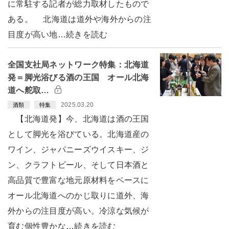
に常駐する記者が総力取材したもので
ある。 北海道は道外や海外からの注
目度が高い地…続きを読む
全国支社局ネットワーク特集：北海道
発＝脚光浴びる酒の王国 オール北海
道へ舵取…
2025.03.20
酒類
特集
【北海道発】今、北海道は酒の王国
として脚光を浴びている。北海道産の
ワイン、ジャパニーズウイスキー、ジ
ン、クラフトビール、そして日本酒と
高品質で豊富な地元原材料をベースに
オール北海道へのかじ取りに道外、海
外からの注目度が高い。冷涼な気候が
育む個性豊かな…続きを読む