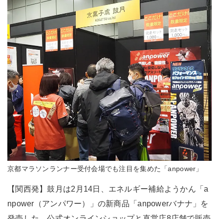
京都マラソンランナー受付会場でも注目を集めた「anpower」
【関西発】鼓月は2月14日、エネルギー補給ようかん「a
npower（アンパワー）」の新商品「anpowerバナナ」を
発売した。公式オンラインショップと直営店8店舗で販売