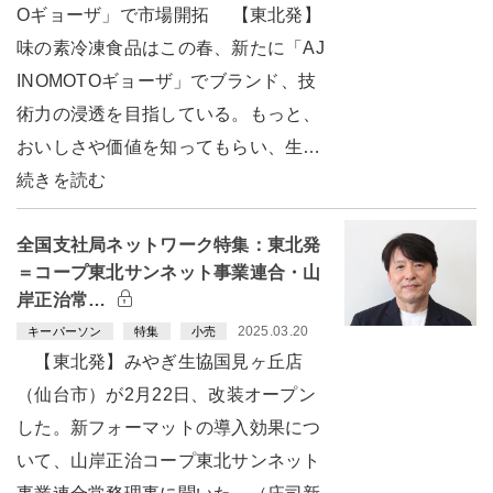
Oギョーザ」で市場開拓 【東北発】
味の素冷凍食品はこの春、新たに「AJ
INOMOTOギョーザ」でブランド、技
術力の浸透を目指している。もっと、
おいしさや価値を知ってもらい、生…
続きを読む
全国支社局ネットワーク特集：東北発
＝コープ東北サンネット事業連合・山
岸正治常…
2025.03.20
キーパーソン
特集
小売
【東北発】みやぎ生協国見ヶ丘店
（仙台市）が2月22日、改装オープン
した。新フォーマットの導入効果につ
いて、山岸正治コープ東北サンネット