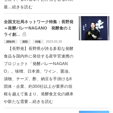
最…続きを読む
全国支社局ネットワーク特集：長野発
＝発酵バレーNAGANO 発酵食のミ
ライ創…
2025.03.20
調味料
酒類
特集
【長野発】長野県が誇る多彩な発酵
食品を国内外に発信する産学官連携の
プロジェクト「発酵バレーNAGAN
O」。味噌、日本酒、ワイン、醤油、
漬物、チーズ、酢、納豆を手掛ける8
団体・企業、約300社以上が業界の垣
根を越えて集まり、発酵食文化の継承
や新たな需要…続きを読む