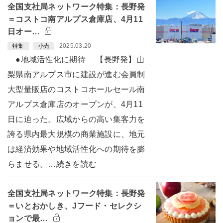
全国支社局ネットワーク特集：長野発
＝コストコ南アルプス倉庫店、4月11
日オー…
2025.03.20
特集
小売
●地域活性化に期待 【長野発】山
梨県南アルプス市に建設が進む会員制
大型量販店のコストコホールセール南
アルプス倉庫店のオープンが、4月11
日に迫った。広域からの高い集客力を
誇る県内最大規模の商業施設に、地元
は経済効果や地域活性化への期待を膨
らませる。…続きを読む
全国支社局ネットワーク特集：長野発
＝いとおかしき、Jフード・セレクシ
ョンで最…