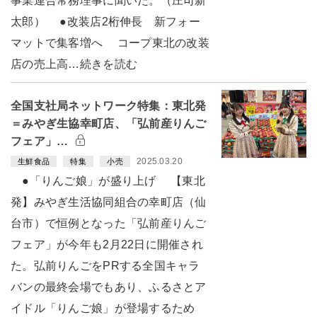
事業連合常務理事に聞いた。（庄司新
太郎） ●改装店2桁伸長 新フォー
マットで集客増へ コープ東北の改装
店の売上高…続きを読む
全国支社局ネットワーク特集：東北発
＝みやぎ生協幸町店、「弘前産りんご
フェア」…
2025.03.20
生鮮食品
特集
小売
●「りんご娘」が盛り上げ 【東北
発】みやぎ生活協同組合の幸町店（仙
台市）で恒例となった「弘前産りんご
フェア」が今年も2月22日に開催され
た。弘前りんごをPRする全国キャラ
バンの最終会場でもあり、ふるさとア
イドル「りんご娘」が登場するため