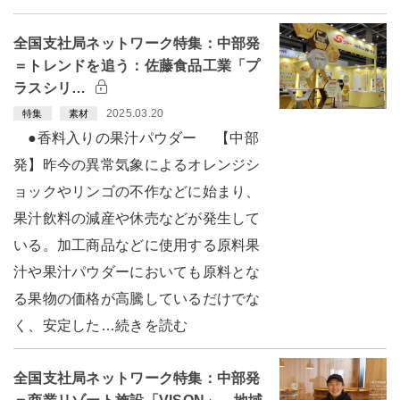
全国支社局ネットワーク特集：中部発
＝トレンドを追う：佐藤食品工業「プ
ラスシリ…
2025.03.20
特集
素材
●香料入りの果汁パウダー 【中部
発】昨今の異常気象によるオレンジシ
ョックやリンゴの不作などに始まり、
果汁飲料の減産や休売などが発生して
いる。加工商品などに使用する原料果
汁や果汁パウダーにおいても原料とな
る果物の価格が高騰しているだけでな
く、安定した…続きを読む
全国支社局ネットワーク特集：中部発