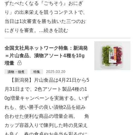
ずたべたくなる『ごちそう』おにぎ
り」の出来栄えを競うコンテストで、
当日は1次審査を勝ち抜いた三つのお
にぎりを審査。…続きを読む
全国支社局ネットワーク特集：新潟発
＝片山食品、漬物アソート4種を10g
増量
2025.03.20
漬物・佃煮
特集
【新潟発】片山食品は4月21日から5
月31日まで、2色アソート製品4種の1
0g増量キャンペーンを実施する。いず
れも、使い勝手の良い漬物2品を組み
合わせた便利な商品の増量企画。 角
カップ容器入りで陳列した時の見栄え
も良く、春の食卓やお弁当を彩るのに