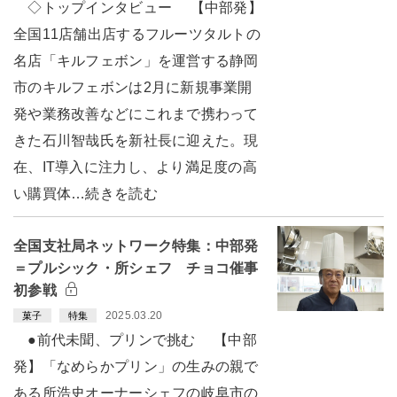
◇トップインタビュー 【中部発】
全国11店舗出店するフルーツタルトの
名店「キルフェボン」を運営する静岡
市のキルフェボンは2月に新規事業開
発や業務改善などにこれまで携わって
きた石川智哉氏を新社長に迎えた。現
在、IT導入に注力し、より満足度の高
い購買体…続きを読む
全国支社局ネットワーク特集：中部発
＝プルシック・所シェフ チョコ催事
初参戦
2025.03.20
菓子
特集
●前代未聞、プリンで挑む 【中部
発】「なめらかプリン」の生みの親で
ある所浩史オーナーシェフの岐阜市の