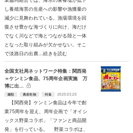
業協同組合では、海水の栄養塩が低下
し養殖海苔の生産への影響や漁獲量の
減少に見舞われている。漁場環境を回
復させ豊かな海づくりに向け、海だけ
でなく川などで海とつながる陸と一体
となった取り組みが欠かせない。そこ
で淡路日の出農…続きを読む
全国支社局ネットワーク特集：関西発
＝ケンミン食品、75周年企画実施 万
博に出…
2025.03.20
麺類
農産乾物
特集
【関西発】ケンミン食品は今年で創
業75周年を迎え、周年企画で「オイシ
ックス野菜コラボ」「ファンと商品開
発」を行っている。 野菜コラボは、