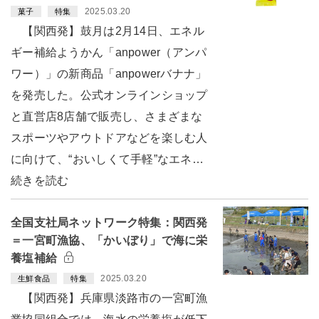
2025.03.20
菓子
特集
【関西発】鼓月は2月14日、エネル
ギー補給ようかん「anpower（アンパ
ワー）」の新商品「anpowerバナナ」
を発売した。公式オンラインショップ
と直営店8店舗で販売し、さまざまな
スポーツやアウトドアなどを楽しむ人
に向けて、“おいしくて手軽”なエネ…
続きを読む
全国支社局ネットワーク特集：関西発
＝一宮町漁協、「かいぼり」で海に栄
養塩補給
2025.03.20
生鮮食品
特集
【関西発】兵庫県淡路市の一宮町漁