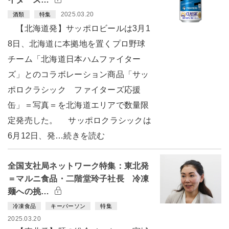
2025.03.20
酒類
特集
【北海道発】サッポロビールは3月1
8日、北海道に本拠地を置くプロ野球
チーム「北海道日本ハムファイター
ズ」とのコラボレーション商品「サッ
ポロクラシック ファイターズ応援
缶」＝写真＝を北海道エリアで数量限
定発売した。 サッポロクラシックは
6月12日、発…続きを読む
全国支社局ネットワーク特集：東北発
＝マルニ食品・二階堂玲子社長 冷凍
麺への挑…
冷凍食品
キーパーソン
特集
2025.03.20