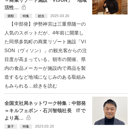
＝商業リゾート施設「VISON」 地域
活性…
2025.03.20
酒類
特集
総合
【中部発】伊勢神宮は三重県随一の
人気のスポットだが、4年前に開業し
た同県多気町の商業リゾート施設「VI
SON（ヴィソン）」の観光客からの注
目度が高まっている。朝市の開催、県
内の食品メーカーが施設内で商品を製
造するなど地域になじみのある取組み
もみられる…続きを読む
全国支社局ネットワーク特集：中部発
＝キルフェボン・石川智哉社長 ITで
より高…
2025.03.20
菓子
特集