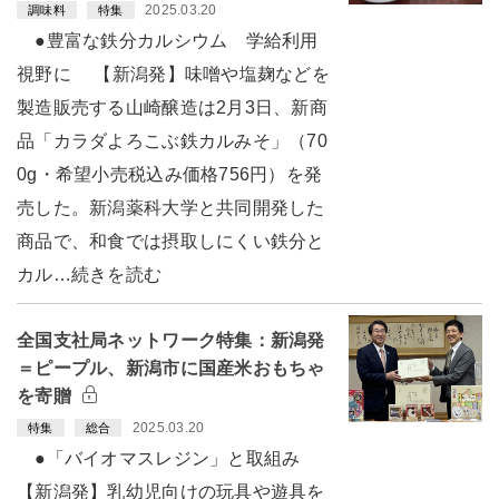
2025.03.20
調味料
特集
●豊富な鉄分カルシウム 学給利用
視野に 【新潟発】味噌や塩麹などを
製造販売する山崎醸造は2月3日、新商
品「カラダよろこぶ鉄カルみそ」（70
0g・希望小売税込み価格756円）を発
売した。新潟薬科大学と共同開発した
商品で、和食では摂取しにくい鉄分と
カル…続きを読む
全国支社局ネットワーク特集：新潟発
＝ピープル、新潟市に国産米おもちゃ
を寄贈
2025.03.20
特集
総合
●「バイオマスレジン」と取組み
【新潟発】乳幼児向けの玩具や遊具を