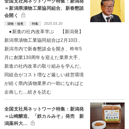
全国支社局ネットワーク特集：新潟発
＝新潟県漬物工業協同組合、新春懇談
会開く
2025.03.20
漬物・佃煮
特集
●新進の社内改革学ぶ 【新潟発】
新潟県漬物工業協同組合は2月10日、
新潟市内で新春懇談会を開き、昨年5
月に創業130周年を迎えた業界大手、
新進の社内改革の取り組みを学んだ。
同組合がコスト増など厳しい経営環境
が続く県内漬物業界の一助になればと
企画した…続きを読む
全国支社局ネットワーク特集：新潟発
＝山崎醸造、「鉄カルみそ」発売 新
潟薬科大…