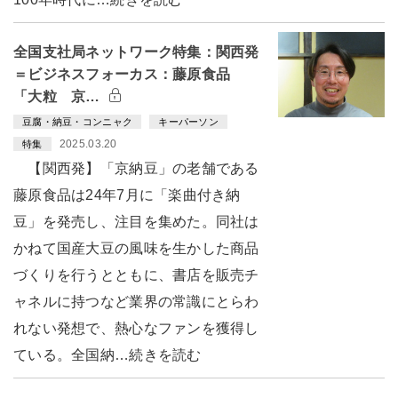
全国支社局ネットワーク特集：関西発
＝ビジネスフォーカス：藤原食品
「大粒 京…
豆腐・納豆・コンニャク
キーパーソン
2025.03.20
特集
【関西発】「京納豆」の老舗である
藤原食品は24年7月に「楽曲付き納
豆」を発売し、注目を集めた。同社は
かねて国産大豆の風味を生かした商品
づくりを行うとともに、書店を販売チ
ャネルに持つなど業界の常識にとらわ
れない発想で、熱心なファンを獲得し
ている。全国納…続きを読む