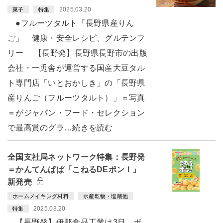
2025.03.20
菓子
特集
●フルーツタルト「長野県産りん
ご」 健康・安全レシピ、グルテンフ
リー 【長野発】長野県長野市の出版
会社・一兎舎が運営する国産大豆タル
ト専門店「いとおかしき」の「長野県
産りんご（フルーツタルト）」＝写真
＝がジャパン・フード・セレクション
で最高賞のグラ…続きを読む
全国支社局ネットワーク特集：長野発
＝かんてんぱぱ「こねるDEポン！」
新発売
ホームメイキング材料
水産乾物・塩蔵他
2025.03.20
特集
【長野発】伊那食品工業は3日、ポ