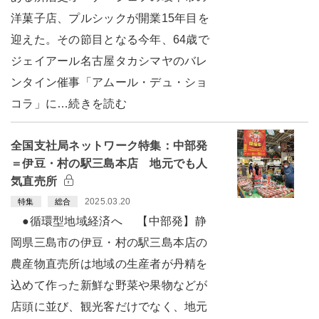
洋菓子店、プルシックが開業15年目を
迎えた。その節目となる今年、64歳で
ジェイアール名古屋タカシマヤのバレ
ンタイン催事「アムール・デュ・ショ
コラ」に…続きを読む
全国支社局ネットワーク特集：中部発
＝伊豆・村の駅三島本店 地元でも人
気直売所
2025.03.20
特集
総合
●循環型地域経済へ 【中部発】静
岡県三島市の伊豆・村の駅三島本店の
農産物直売所は地域の生産者が丹精を
込めて作った新鮮な野菜や果物などが
店頭に並び、観光客だけでなく、地元