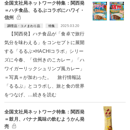
全国支社局ネットワーク特集：関西発
＝ハチ食品、るるぶコラボにハワイ・
信州
2025.03.20
調理品・コメまわり品
特集
【関西発】ハチ食品が「食卓で旅行
気分を味わえる」をコンセプトに展開
する「るるぶ×HACHIコラボ」シリー
ズに今春、「信州きのこカレー」「ハ
ワイガーリックシュリンプ風カレー」
＝写真＝が加わった。 旅行情報誌
「るるぶ」とコラボし、旅と食の世界
をつなげ、…続きを読む
全国支社局ネットワーク特集：関西発
＝鼓月、バナナ風味の飲むようかん発
売