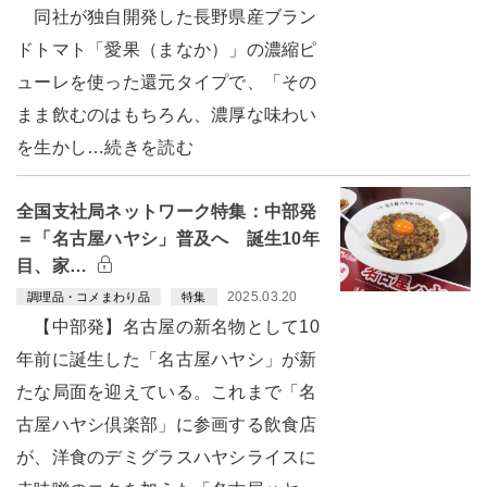
同社が独自開発した長野県産ブラン
ドトマト「愛果（まなか）」の濃縮ピ
ューレを使った還元タイプで、「その
まま飲むのはもちろん、濃厚な味わい
を生かし…続きを読む
全国支社局ネットワーク特集：中部発
＝「名古屋ハヤシ」普及へ 誕生10年
目、家…
2025.03.20
調理品・コメまわり品
特集
【中部発】名古屋の新名物として10
年前に誕生した「名古屋ハヤシ」が新
たな局面を迎えている。これまで「名
古屋ハヤシ倶楽部」に参画する飲食店
が、洋食のデミグラスハヤシライスに