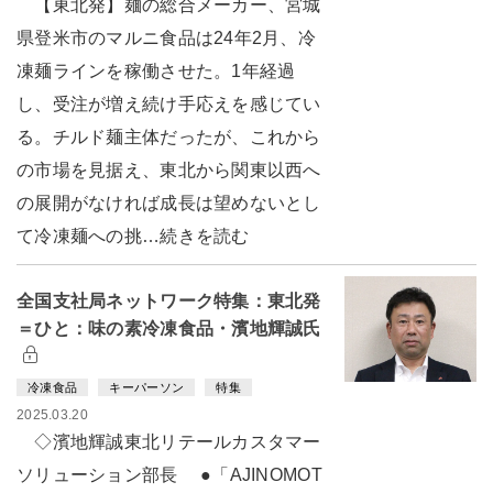
【東北発】麺の総合メーカー、宮城
県登米市のマルニ食品は24年2月、冷
凍麺ラインを稼働させた。1年経過
し、受注が増え続け手応えを感じてい
る。チルド麺主体だったが、これから
の市場を見据え、東北から関東以西へ
の展開がなければ成長は望めないとし
て冷凍麺への挑…続きを読む
全国支社局ネットワーク特集：東北発
＝ひと：味の素冷凍食品・濱地輝誠氏
冷凍食品
キーパーソン
特集
2025.03.20
◇濱地輝誠東北リテールカスタマー
ソリューション部長 ●「AJINOMOT