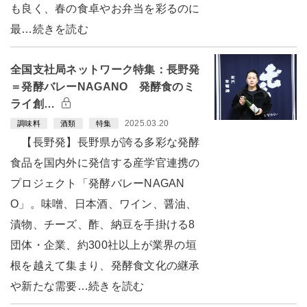
も良く、春の食卓やお弁当を彩るのに
最…続きを読む
全国支社局ネットワーク特集：長野発
＝発酵バレーNAGANO 発酵食のミ
ライ創…
2025.03.20
調味料
酒類
特集
【長野発】長野県が誇る多彩な発酵
食品を国内外に発信する産学官連携の
プロジェクト「発酵バレーNAGAN
O」。味噌、日本酒、ワイン、醤油、
漬物、チーズ、酢、納豆を手掛ける8
団体・企業、約300社以上が業界の垣
根を越えて集まり、発酵食文化の継承
や新たな需要…続きを読む