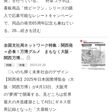
発」を行っている。 野菜コラボは、
看板商品「焼ビーフン」シリーズの購
入で応募可能なレシートキャンペーン
で、同品の発売65周年記念も兼ねてい
る。26…続きを読む
全国支社局ネットワーク特集：関西発
＝必食！万博グルメ まもなく大阪・
関西万博…
2025.03.20
特集
外食
◇いのち輝く未来社会のデザイン
【関西発】2025年日本国際博覧会（大
阪・関西万博）が4月13日、大阪湾
の“夢洲”で開幕する。見どころは世界
最大の木造建築として4日にギネス世
界記録となった「大屋根リン