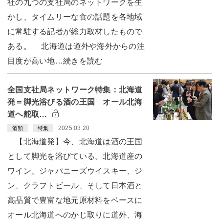
社の九つの支社局のネットワークを生
かし、タイムリーな食の話題を各地域
に常駐する記者が総力取材したもので
ある。 北海道は道外や海外からの注
目度が高い地…続きを読む
全国支社局ネットワーク特集：北海道
発＝脚光浴びる酒の王国 オール北海
道へ舵取…
2025.03.20
酒類
特集
【北海道発】今、北海道は酒の王国
として脚光を浴びている。北海道産の
ワイン、ジャパニーズウイスキー、ジ
ン、クラフトビール、そして日本酒と
高品質で豊富な地元原材料をベースに
オール北海道へのかじ取りに道外、海