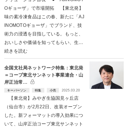
Oギョーザ」で市場開拓 【東北発】
味の素冷凍食品はこの春、新たに「AJ
INOMOTOギョーザ」でブランド、技
術力の浸透を目指している。もっと、
おいしさや価値を知ってもらい、生…
続きを読む
全国支社局ネットワーク特集：東北発
＝コープ東北サンネット事業連合・山
岸正治常…
2025.03.20
キーパーソン
特集
小売
【東北発】みやぎ生協国見ヶ丘店
（仙台市）が2月22日、改装オープン
した。新フォーマットの導入効果につ
いて、山岸正治コープ東北サンネット