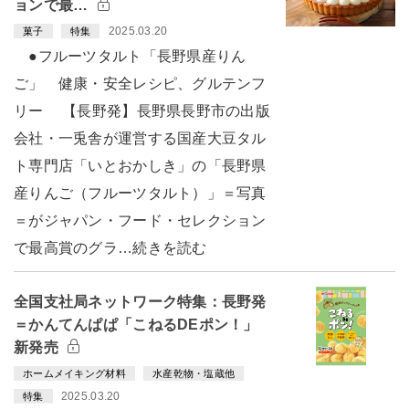
ョンで最…
2025.03.20
菓子
特集
●フルーツタルト「長野県産りん
ご」 健康・安全レシピ、グルテンフ
リー 【長野発】長野県長野市の出版
会社・一兎舎が運営する国産大豆タル
ト専門店「いとおかしき」の「長野県
産りんご（フルーツタルト）」＝写真
＝がジャパン・フード・セレクション
で最高賞のグラ…続きを読む
全国支社局ネットワーク特集：長野発
＝かんてんぱぱ「こねるDEポン！」
新発売
ホームメイキング材料
水産乾物・塩蔵他
2025.03.20
特集