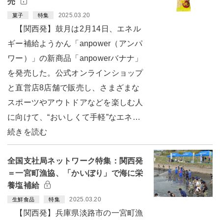
売
2025.03.20
菓子
特集
【関西発】鼓月は2月14日、エネル
ギー補給ようかん「anpower（アンパ
ワー）」の新商品「anpowerバナナ」
を発売した。公式オンラインショップ
と直営店8店舗で販売し、さまざまな
スポーツやアウトドアなどを楽しむ人
に向けて、“おいしくて手軽”なエネ…
続きを読む
全国支社局ネットワーク特集：関西発
＝一宮町漁協、「かいぼり」で海に栄
養塩補給
2025.03.20
生鮮食品
特集
【関西発】兵庫県淡路市の一宮町漁