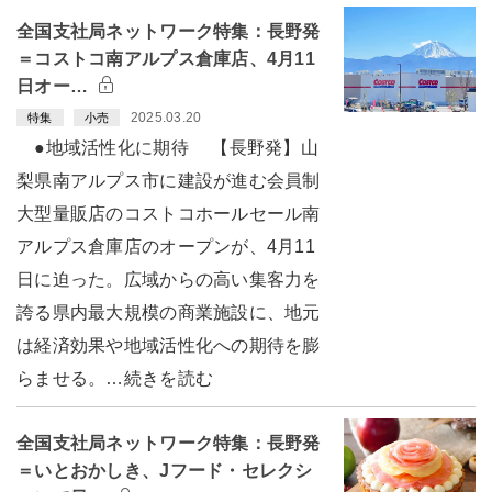
全国支社局ネットワーク特集：長野発
＝コストコ南アルプス倉庫店、4月11
日オー…
2025.03.20
特集
小売
●地域活性化に期待 【長野発】山
梨県南アルプス市に建設が進む会員制
大型量販店のコストコホールセール南
アルプス倉庫店のオープンが、4月11
日に迫った。広域からの高い集客力を
誇る県内最大規模の商業施設に、地元
は経済効果や地域活性化への期待を膨
らませる。…続きを読む
全国支社局ネットワーク特集：長野発
＝いとおかしき、Jフード・セレクシ