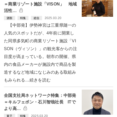
＝商業リゾート施設「VISON」 地域
活性…
2025.03.20
酒類
特集
総合
【中部発】伊勢神宮は三重県随一の
人気のスポットだが、4年前に開業し
た同県多気町の商業リゾート施設「VI
SON（ヴィソン）」の観光客からの注
目度が高まっている。朝市の開催、県
内の食品メーカーが施設内で商品を製
造するなど地域になじみのある取組み
もみられる…続きを読む
全国支社局ネットワーク特集：中部発
＝キルフェボン・石川智哉社長 ITで
より高…
2025.03.20
菓子
特集