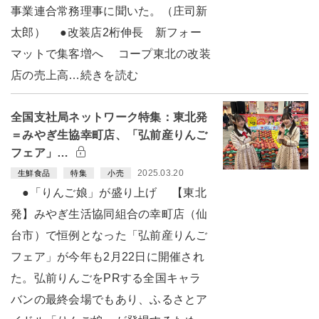
事業連合常務理事に聞いた。（庄司新
太郎） ●改装店2桁伸長 新フォー
マットで集客増へ コープ東北の改装
店の売上高…続きを読む
全国支社局ネットワーク特集：東北発
＝みやぎ生協幸町店、「弘前産りんご
フェア」…
2025.03.20
生鮮食品
特集
小売
●「りんご娘」が盛り上げ 【東北
発】みやぎ生活協同組合の幸町店（仙
台市）で恒例となった「弘前産りんご
フェア」が今年も2月22日に開催され
た。弘前りんごをPRする全国キャラ
バンの最終会場でもあり、ふるさとア