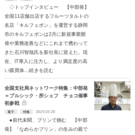
◇トップインタビュー 【中部発】
全国11店舗出店するフルーツタルトの
名店「キルフェボン」を運営する静岡
市のキルフェボンは2月に新規事業開
発や業務改善などにこれまで携わって
きた石川智哉氏を新社長に迎えた。現
在、IT導入に注力し、より満足度の高
い購買体…続きを読む
全国支社局ネットワーク特集：中部発
＝プルシック・所シェフ チョコ催事
初参戦
2025.03.20
菓子
特集
●前代未聞、プリンで挑む 【中部
発】「なめらかプリン」の生みの親で