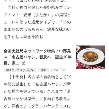
マト」（缶入り160g）を発売する。
同社が独自開発した長野県産ブラン
ドトマト「愛果（まなか）」の濃縮ピ
ューレを使った還元タイプで、「その
まま飲むのはもちろん、濃厚な味わい
を生かし…続きを読む
全国支社局ネットワーク特集：中部発
＝「名古屋ハヤシ」普及へ 誕生10年
目、家…
2025.03.20
調理品・コメまわり品
特集
【中部発】名古屋の新名物として10
年前に誕生した「名古屋ハヤシ」が新
たな局面を迎えている。これまで「名
古屋ハヤシ倶楽部」に参画する飲食店
が、洋食のデミグラスハヤシライスに