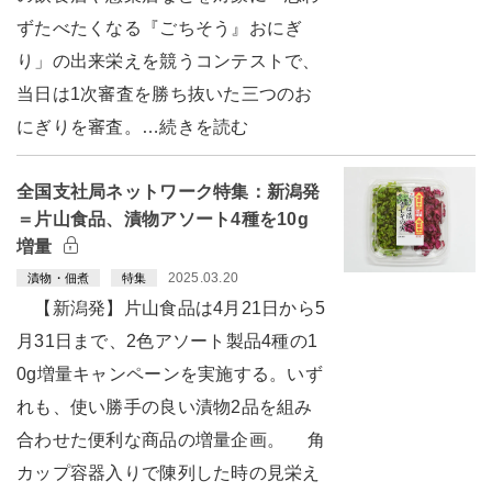
ずたべたくなる『ごちそう』おにぎ
り」の出来栄えを競うコンテストで、
当日は1次審査を勝ち抜いた三つのお
にぎりを審査。…続きを読む
全国支社局ネットワーク特集：新潟発
＝片山食品、漬物アソート4種を10g
増量
2025.03.20
漬物・佃煮
特集
【新潟発】片山食品は4月21日から5
月31日まで、2色アソート製品4種の1
0g増量キャンペーンを実施する。いず
れも、使い勝手の良い漬物2品を組み
合わせた便利な商品の増量企画。 角
カップ容器入りで陳列した時の見栄え