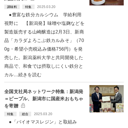
2025.03.20
調味料
特集
●豊富な鉄分カルシウム 学給利用
視野に 【新潟発】味噌や塩麹などを
製造販売する山崎醸造は2月3日、新商
品「カラダよろこぶ鉄カルみそ」（70
0g・希望小売税込み価格756円）を発
売した。新潟薬科大学と共同開発した
商品で、和食では摂取しにくい鉄分と
カル…続きを読む
全国支社局ネットワーク特集：新潟発
＝ピープル、新潟市に国産米おもちゃ
を寄贈
2025.03.20
特集
総合
●「バイオマスレジン」と取組み