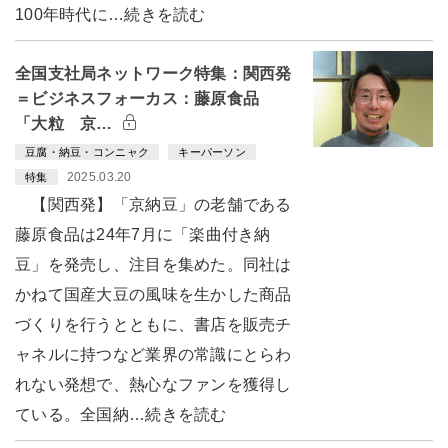
100年時代に…続きを読む
全国支社局ネットワーク特集：関西発
＝ビジネスフォーカス：藤原食品
「大粒 京…
豆腐・納豆・コンニャク
キーパーソン
2025.03.20
特集
【関西発】「京納豆」の老舗である
藤原食品は24年7月に「楽曲付き納
豆」を発売し、注目を集めた。同社は
かねて国産大豆の風味を生かした商品
づくりを行うとともに、書店を販売チ
ャネルに持つなど業界の常識にとらわ
れない発想で、熱心なファンを獲得し
ている。全国納…続きを読む