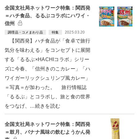
全国支社局ネットワーク特集：関西発
＝ハチ食品、るるぶコラボにハワイ・
信州
2025.03.20
調理品・コメまわり品
特集
【関西発】ハチ食品が「食卓で旅行
気分を味わえる」をコンセプトに展開
する「るるぶ×HACHIコラボ」シリー
ズに今春、「信州きのこカレー」「ハ
ワイガーリックシュリンプ風カレー」
＝写真＝が加わった。 旅行情報誌
「るるぶ」とコラボし、旅と食の世界
をつなげ、…続きを読む
全国支社局ネットワーク特集：関西発
＝鼓月、バナナ風味の飲むようかん発