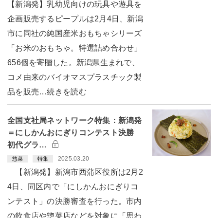
【新潟発】乳幼児向けの玩具や遊具を
企画販売するピープルは2月4日、新潟
市に同社の純国産米おもちゃシリーズ
「お米のおもちゃ。特選詰め合わせ」
656個を寄贈した。新潟県生まれで、
コメ由来のバイオマスプラスチック製
品を販売…続きを読む
全国支社局ネットワーク特集：新潟発
＝にしかんおにぎりコンテスト決勝
初代グラ…
2025.03.20
惣菜
特集
【新潟発】新潟市西蒲区役所は2月2
4日、同区内で「にしかんおにぎりコ
ンテスト」の決勝審査を行った。市内
の飲食店や惣菜店などを対象に「思わ