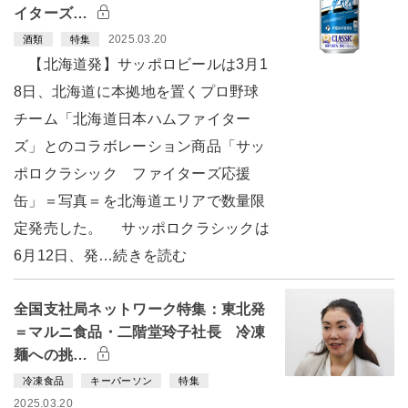
イターズ…
2025.03.20
酒類
特集
【北海道発】サッポロビールは3月1
8日、北海道に本拠地を置くプロ野球
チーム「北海道日本ハムファイター
ズ」とのコラボレーション商品「サッ
ポロクラシック ファイターズ応援
缶」＝写真＝を北海道エリアで数量限
定発売した。 サッポロクラシックは
6月12日、発…続きを読む
全国支社局ネットワーク特集：東北発
＝マルニ食品・二階堂玲子社長 冷凍
麺への挑…
冷凍食品
キーパーソン
特集
2025.03.20