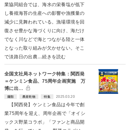
業協同組合では、海水の栄養塩が低下
し養殖海苔の生産への影響や漁獲量の
減少に見舞われている。漁場環境を回
復させ豊かな海づくりに向け、海だけ
でなく川などで海とつながる陸と一体
となった取り組みが欠かせない。そこ
で淡路日の出農…続きを読む
全国支社局ネットワーク特集：関西発
＝ケンミン食品、75周年企画実施 万
博に出…
2025.03.20
麺類
農産乾物
特集
【関西発】ケンミン食品は今年で創
業75周年を迎え、周年企画で「オイシ
ックス野菜コラボ」「ファンと商品開