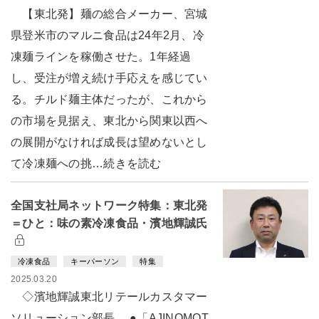
【東北発】麺の総合メーカー、宮城
県登米市のマルニ食品は24年2月、冷
凍麺ラインを稼働させた。1年経過
し、受注が増え続け手応えを感じてい
る。チルド麺主体だったが、これから
の市場を見据え、東北から関東以西へ
の展開がなければ成長は望めないとし
て冷凍麺への挑…続きを読む
全国支社局ネットワーク特集：東北発
＝ひと：味の素冷凍食品・濱地輝誠氏
冷凍食品
キーパーソン
特集
2025.03.20
◇濱地輝誠東北リテールカスタマー
ソリューション部長 ●「AJINOMOT