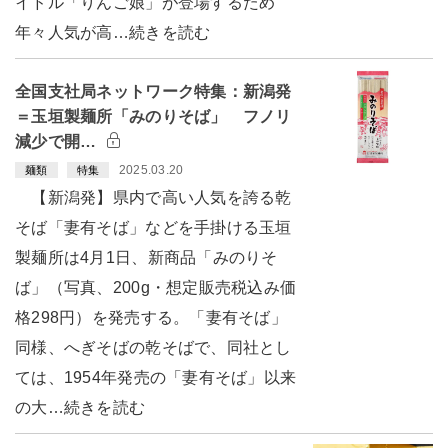
イドル「りんご娘」が登場するため
年々人気が高…続きを読む
全国支社局ネットワーク特集：新潟発
＝玉垣製麺所「みのりそば」 フノリ
減少で開…
2025.03.20
麺類
特集
【新潟発】県内で高い人気を誇る乾
そば「妻有そば」などを手掛ける玉垣
製麺所は4月1日、新商品「みのりそ
ば」（写真、200g・想定販売税込み価
格298円）を発売する。「妻有そば」
同様、へぎそばの乾そばで、同社とし
ては、1954年発売の「妻有そば」以来
の大…続きを読む