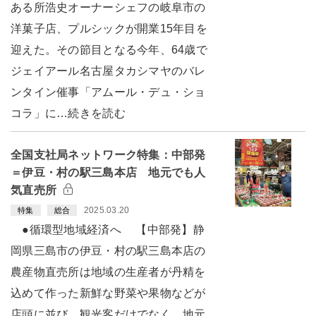
ある所浩史オーナーシェフの岐阜市の
洋菓子店、プルシックが開業15年目を
迎えた。その節目となる今年、64歳で
ジェイアール名古屋タカシマヤのバレ
ンタイン催事「アムール・デュ・ショ
コラ」に…続きを読む
全国支社局ネットワーク特集：中部発
＝伊豆・村の駅三島本店 地元でも人
気直売所
2025.03.20
特集
総合
●循環型地域経済へ 【中部発】静
岡県三島市の伊豆・村の駅三島本店の
農産物直売所は地域の生産者が丹精を
込めて作った新鮮な野菜や果物などが
店頭に並び、観光客だけでなく、地元