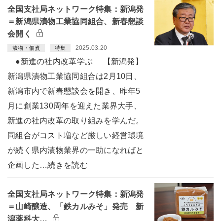
全国支社局ネットワーク特集：新潟発
＝新潟県漬物工業協同組合、新春懇談
会開く
2025.03.20
漬物・佃煮
特集
●新進の社内改革学ぶ 【新潟発】
新潟県漬物工業協同組合は2月10日、
新潟市内で新春懇談会を開き、昨年5
月に創業130周年を迎えた業界大手、
新進の社内改革の取り組みを学んだ。
同組合がコスト増など厳しい経営環境
が続く県内漬物業界の一助になればと
企画した…続きを読む
全国支社局ネットワーク特集：新潟発
＝山崎醸造、「鉄カルみそ」発売 新
潟薬科大…