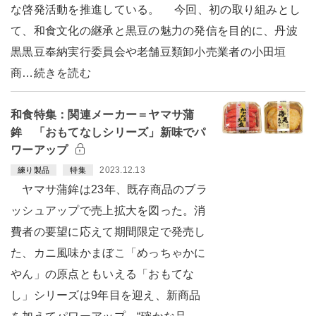
な啓発活動を推進している。 今回、初の取り組みとし
て、和食文化の継承と黒豆の魅力の発信を目的に、丹波
黒黒豆奉納実行委員会や老舗豆類卸小売業者の小田垣
商…続きを読む
和食特集：関連メーカー＝ヤマサ蒲
鉾 「おもてなしシリーズ」新味でパ
ワーアップ
2023.12.13
練り製品
特集
ヤマサ蒲鉾は23年、既存商品のブラ
ッシュアップで売上拡大を図った。消
費者の要望に応えて期間限定で発売し
た、カニ風味かまぼこ「めっちゃかに
やん」の原点ともいえる「おもてな
し」シリーズは9年目を迎え、新商品