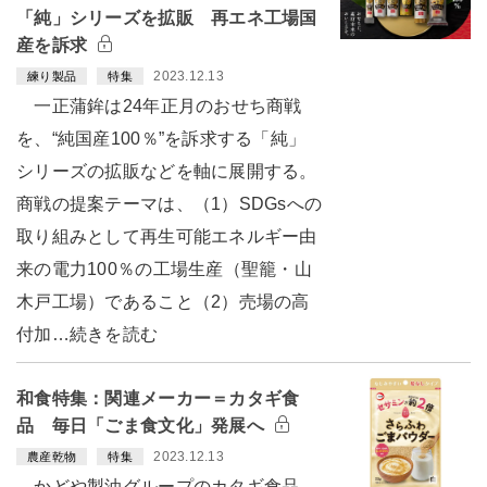
「純」シリーズを拡販 再エネ工場国
産を訴求
2023.12.13
練り製品
特集
一正蒲鉾は24年正月のおせち商戦
を、“純国産100％”を訴求する「純」
シリーズの拡販などを軸に展開する。
商戦の提案テーマは、（1）SDGsへの
取り組みとして再生可能エネルギー由
来の電力100％の工場生産（聖籠・山
木戸工場）であること（2）売場の高
付加…続きを読む
和食特集：関連メーカー＝カタギ食
品 毎日「ごま食文化」発展へ
2023.12.13
農産乾物
特集
かどや製油グループのカタギ食品