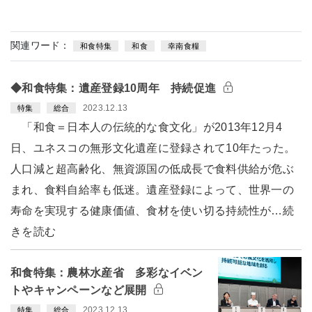
関連ワード：
和食特集
和食
幸南食糧
◆和食特集：遺産登録10周年 持続促進
2023.12.13
特集
総合
「和食＝日本人の伝統的な食文化」が2013年12月4
日、ユネスコの無形文化遺産に登録されて10年たった。
人口減と超高齢化、無資源国の低成長で食料供給が危ぶ
まれ、食料自給率も低迷。遺産登録によって、世界一の
寿命を実現する健康価値、食材を使い切る持続性が…続
きを読む
和食特集：農林水産省 多彩なイベン
トやキャンペーンなど展開
2023.12.13
特集
総合