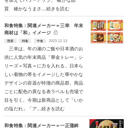
を加えてパワーアップ。“確かな品
質 確かなうまさ…続きを読む
和食特集：関連メーカー＝三幸 年末
商材は「和」イメージ
2023.12.13
惣菜
特集
中食
三幸は、年の瀬のご飯や日本酒のお
供に人気の年末商品「華金トレー」シ
リーズ＝写真＝に力を入れる。日本ら
しい着物の帯をイメージした華やかな
デザインの容器が特徴の商品群。商品
ごとに配色の異なる表ラベルも売場で
目を引く。今期は新商品として「いか
の塩だれ」「ア…続きを読む
和食特集：関連メーカー＝一正蒲鉾