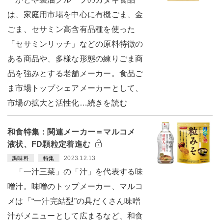
は、家庭用市場を中心に有機ごま、金
ごま、セサミン高含有品種を使った
「セサミンリッチ」などの原料特徴の
ある商品や、多様な形態の練りごま商
品を強みとする老舗メーカー。食品ご
ま市場トップシェアメーカーとして、
市場の拡大と活性化…続きを読む
和食特集：関連メーカー＝マルコメ
液状、FD顆粒定着進む
2023.12.13
調味料
特集
「一汁三菜」の「汁」を代表する味
噌汁。味噌のトップメーカー、マルコ
メは「“一汁完結型”の具だくさん味噌
汁がメニューとして広まるなど、和食