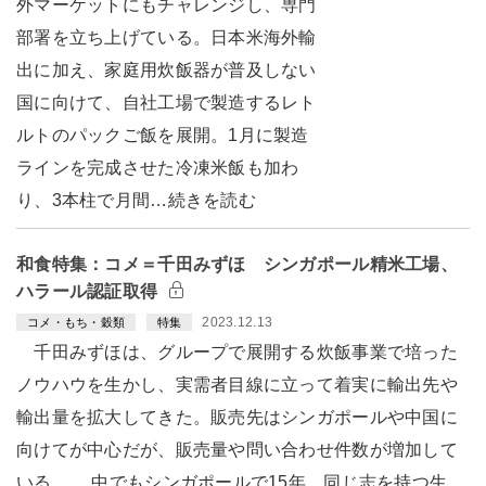
外マーケットにもチャレンジし、専門
部署を立ち上げている。日本米海外輸
出に加え、家庭用炊飯器が普及しない
国に向けて、自社工場で製造するレト
ルトのパックご飯を展開。1月に製造
ラインを完成させた冷凍米飯も加わ
り、3本柱で月間…続きを読む
和食特集：コメ＝千田みずほ シンガポール精米工場、
ハラール認証取得
2023.12.13
コメ・もち・穀類
特集
千田みずほは、グループで展開する炊飯事業で培った
ノウハウを生かし、実需者目線に立って着実に輸出先や
輸出量を拡大してきた。販売先はシンガポールや中国に
向けてが中心だが、販売量や問い合わせ件数が増加して
いる。 中でもシンガポールで15年、同じ志を持つ生…