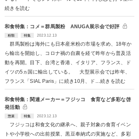
続きを読む
和食特集：コメ＝群馬製粉 ANUGA展示会で好評
2023.12.13
粉類
特集
群馬製粉は海外にも日本産米粉の市場を求め、18年か
ら輸出を開始し、コロナ禍の自粛を経て昨年から普及活
動を再開。目下、台湾と香港、イタリア、フランス、ド
イツの5ヵ国に輸出している。 大型展示会では昨年、
フランス「SIAL Paris」に続き10月、ド…続きを読む
和食特集：関連メーカー＝フジッコ 食育など多彩な啓
発活動
2023.12.13
惣菜
特集
フジッコは和食文化の継承へ、親子対象の食育イベン
トや小学校への出前授業、黒豆奉納式の実施など、多彩