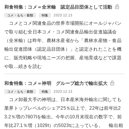
和食特集：コメ＝全米輸 認定品目団体として活動
2023.12.13
コメ・もち・穀類
特集
コメとコメ関連食品の世界市場開拓にオールジャパン
で取り組む全日本コメ・コメ関連食品輸出促進協議会
（全米輸）は昨年、農林水産省から「農林水産物・食品
輸出促進団体（認定品目団体）」と認定されたことを機
に、販売戦略や現地ニーズの把握、産地育成などで課題
や取…続きを読む
和食特集：コメ＝神明 グループ総力で輸出拡大
2023.12.13
コメ・もち・穀類
特集
コメ卸最大手の神明は、日本産米海外輸出に関しても
業界トップレベルのシェア25％以上で、22年は前年比2
3.2％増の7607tを輸出。今年の10月末現在の数字で、前
年比27.1％増（1029t）の5023tに上っている。 輸出相