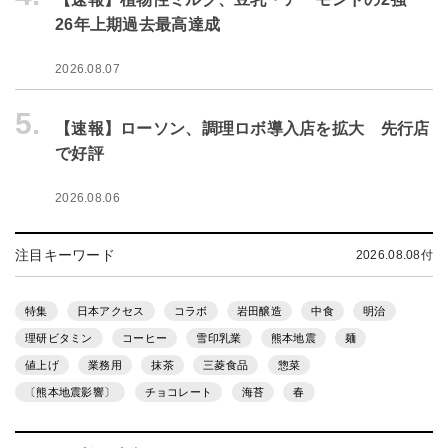
26年上期過去最高達成
2026.08.07
5.
【速報】ローソン、調理ロボ導入店を拡大 先行店
で好評
2026.08.06
注目キーワード
2026.08.08付
特集
日本アクセス
コラボ
岩田醸造
中食
明治
理研ビタミン
コーヒー
雪印乳業
熊本地震
麺
値上げ
業務用
抹茶
三菱食品
惣菜
〔熊本地震影響〕
チョコレート
海苔
春