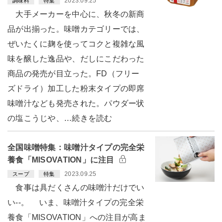
2023.09.25
調味料
特集
大手メーカーを中心に、秋冬の新商
品が出揃った。味噌カテゴリーでは、
ぜいたくに麹を使ってコクと複雑な風
味を醸した逸品や、だしにこだわった
商品の発売が目立った。FD（フリー
ズドライ）加工した粉末タイプの即席
味噌汁なども発売された。パウダー状
の塩こうじや、…続きを読む
全国味噌特集：味噌汁タイプの完全栄
養食「MISOVATION」に注目
2023.09.25
スープ
特集
食事は具だくさんの味噌汁だけでい
い--。 いま、味噌汁タイプの完全栄
養食「MISOVATION」への注目が高ま