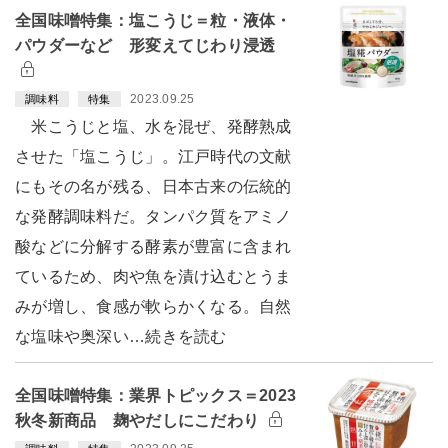
全国味噌特集：塩こうじ＝粒・液体・
パウダーなど 形変えてじわり浸透
2023.09.25
調味料
特集
米こうじと塩、水を混ぜ、発酵熟成
させた「塩こうじ」。江戸時代の文献
にもその名が残る、日本古来の伝統的
な発酵調味料だ。タンパク質をアミノ
酸などに分解する酵素が豊富に含まれ
ているため、肉や魚を漬け込むとうま
みが増し、食感が軟らかくなる。自然
な塩味や奥深い…続きを読む
全国味噌特集：業界トピックス＝2023
秋冬新商品 麹やだしにこだわり