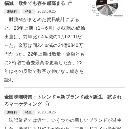
幅減 欧州でも存在感高まる
2023.09.25
調味料
特集
財務省がまとめた貿易統計による
と、23年上期（1～6月）の味噌の総輸
出量は、前年比7.4％減の1万0211tだ
った。金額は同2.4％減の24億6840万
円だった。22年上期は数量・金額とも
に2桁増で過去最高を更新したが、23
年はその反動で数字が伸びな…続きを
読む
全国味噌特集：トレンド＝新ブランド続々誕生 試され
るマーケティング
2023.09.25
調味料
特集
味噌業界では近年、いくつかの新しいブランドが誕生
した。地域により好みが分かれ、ブランドスイッチが起