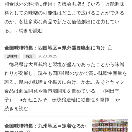
和食以外の料理に使用する機会も増えている。万能調味
料としての味噌の可能性はどこまで広げることができる
のか、各社多彩な商品で新たな価値創出に注力してい
る。…続きを読む
全国味噌特集：四国地区＝県外需要喚起に向け
2023.09.25
調味料
特集
徳島県は大豆栽培と製塩が盛んであったことから味噌
作りが発展し、現在も四国4県のなかで高い味噌生産量を
誇る。県内の味噌文化振興に向け、かねこみそとヤマク
食品は商品開発や新市場開拓を進めている。（岡田幸
子） ●かねこみそ 伝統醸造軸に独自性を発揮 か…
続きを読む
全国味噌特集：九州地区＝定着なるか