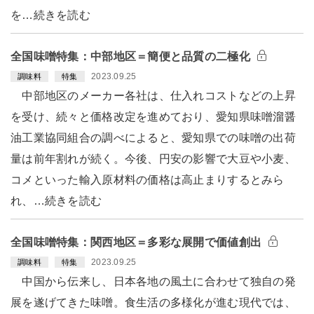
を…続きを読む
全国味噌特集：中部地区＝簡便と品質の二極化
2023.09.25
調味料
特集
中部地区のメーカー各社は、仕入れコストなどの上昇
を受け、続々と価格改定を進めており、愛知県味噌溜醤
油工業協同組合の調べによると、愛知県での味噌の出荷
量は前年割れが続く。今後、円安の影響で大豆や小麦、
コメといった輸入原材料の価格は高止まりするとみら
れ、…続きを読む
全国味噌特集：関西地区＝多彩な展開で価値創出
2023.09.25
調味料
特集
中国から伝来し、日本各地の風土に合わせて独自の発
展を遂げてきた味噌。食生活の多様化が進む現代では、