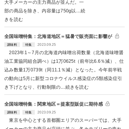
大手メーカーの主力商品が並んだ。一
部の商品を除き、内容量は750g以…続
きを読む
全国味噌特集：北海道地区＝猛暑で販売面に影響が
2023.09.25
調味料
特集
2023年1～7月の北海道内味噌出荷数量（北海道味噌醤
油工業協同組合調べ）は1万0625t（前年比6.6％減）、仕
込み数量1万0739t（同11.1％減）となった。今年前半戦
の動向は5月に新型コロナウイルス感染症の5類感染症引
き下げとなり、行動制限の…続きを読む
全国味噌特集：関東地区＝提案型販促に期待感
2023.09.25
調味料
特集
東京を中心とする首都圏エリアのスーパーでは、大手
メーカーの主力商品が店頭に並ぶ。各カテゴリーの売れ