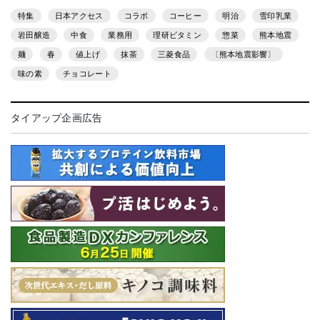
特集
日本アクセス
コラボ
コーヒー
明治
雪印乳業
岩田醸造
中食
業務用
理研ビタミン
惣菜
熊本地震
麺
春
値上げ
抹茶
三菱食品
〔熊本地震影響〕
味の素
チョコレート
タイアップ企画広告