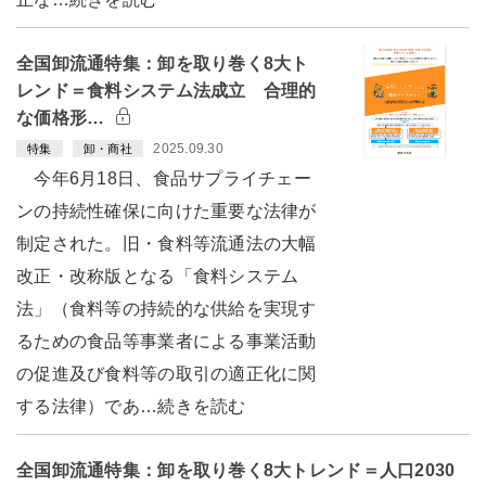
全国卸流通特集：卸を取り巻く8大ト
レンド＝食料システム法成立 合理的
な価格形…
2025.09.30
特集
卸・商社
今年6月18日、食品サプライチェー
ンの持続性確保に向けた重要な法律が
制定された。旧・食料等流通法の大幅
改正・改称版となる「食料システム
法」（食料等の持続的な供給を実現す
るための食品等事業者による事業活動
の促進及び食料等の取引の適正化に関
する法律）であ…続きを読む
全国卸流通特集：卸を取り巻く8大トレンド＝人口2030