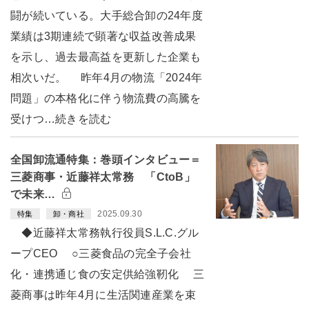
闘が続いている。大手総合卸の24年度
業績は3期連続で顕著な収益改善成果
を示し、過去最高益を更新した企業も
相次いだ。 昨年4月の物流「2024年
問題」の本格化に伴う物流費の高騰を
受けつ…続きを読む
全国卸流通特集：巻頭インタビュー＝
三菱商事・近藤祥太常務 「CtoB」
で未来…
2025.09.30
特集
卸・商社
◆近藤祥太常務執行役員S.L.C.グル
ープCEO ○三菱食品の完全子会社
化・連携通じ食の安定供給強靭化 三
菱商事は昨年4月に生活関連産業を束