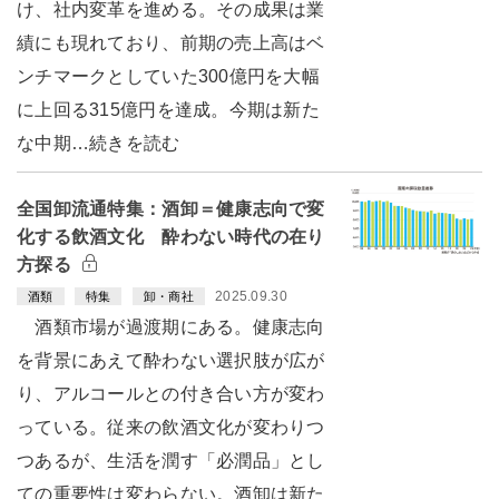
け、社内変革を進める。その成果は業
績にも現れており、前期の売上高はベ
ンチマークとしていた300億円を大幅
に上回る315億円を達成。今期は新た
な中期…続きを読む
全国卸流通特集：酒卸＝健康志向で変
化する飲酒文化 酔わない時代の在り
方探る
2025.09.30
酒類
特集
卸・商社
酒類市場が過渡期にある。健康志向
を背景にあえて酔わない選択肢が広が
り、アルコールとの付き合い方が変わ
っている。従来の飲酒文化が変わりつ
つあるが、生活を潤す「必潤品」とし
ての重要性は変わらない。酒卸は新た