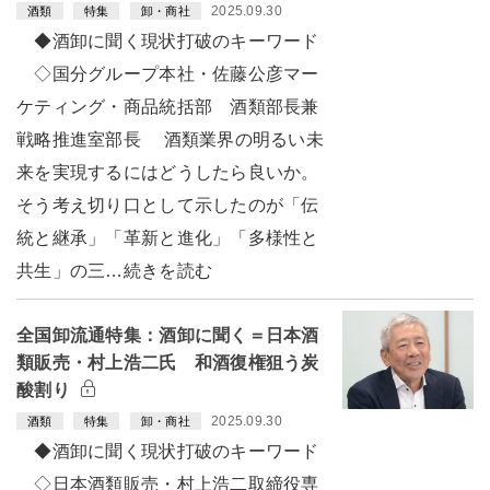
2025.09.30
酒類
特集
卸・商社
◆酒卸に聞く現状打破のキーワード
◇国分グループ本社・佐藤公彦マー
ケティング・商品統括部 酒類部長兼
戦略推進室部長 酒類業界の明るい未
来を実現するにはどうしたら良いか。
そう考え切り口として示したのが「伝
統と継承」「革新と進化」「多様性と
共生」の三…続きを読む
全国卸流通特集：酒卸に聞く＝日本酒
類販売・村上浩二氏 和酒復権狙う炭
酸割り
2025.09.30
酒類
特集
卸・商社
◆酒卸に聞く現状打破のキーワード
◇日本酒類販売・村上浩二取締役専