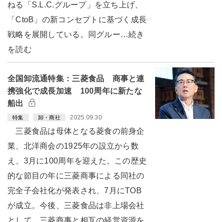
ねる「S.L.C.グループ」を立ち上げ、
「CtoB」の新コンセプトに基づく成長
戦略を展開している。同グルー…続き
を読む
全国卸流通特集：三菱食品 商事と連
携強化で成長加速 100周年に新たな
船出
2025.09.30
特集
卸・商社
三菱食品は母体となる菱食の前身企
業、北洋商会の1925年の設立から数
え、3月に100周年を迎えた。この歴史
的な節目の年に三菱商事による同社の
完全子会社化が発表され、7月にTOB
が成立。今後、三菱食品は非上場会社
として、三菱商事と相互の経営資源を