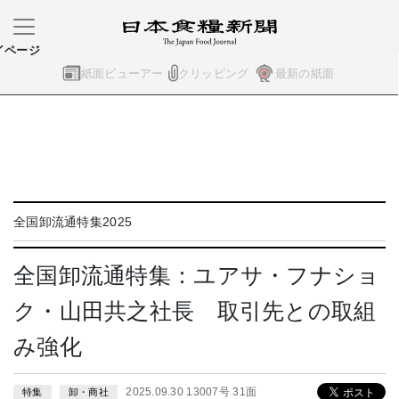
イページ
紙面ビューアー
クリッピング
最新の紙面
全国卸流通特集2025
全国卸流通特集：ユアサ・フナショ
ク・山田共之社長 取引先との取組
み強化
2025.09.30 13007号 31面
特集
卸・商社