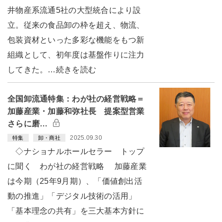
井物産系流通5社の大型統合により設
立。従来の食品卸の枠を超え、物流、
包装資材といった多彩な機能をもつ新
組織として、初年度は基盤作りに注力
してきた。…続きを読む
全国卸流通特集：わが社の経営戦略＝
加藤産業・加藤和弥社長 提案型営業
さらに磨…
2025.09.30
特集
卸・商社
◇ナショナルホールセラー トップ
に聞く わが社の経営戦略 加藤産業
は今期（25年9月期）、「価値創出活
動の推進」「デジタル技術の活用」
「基本理念の共有」を三大基本方針に