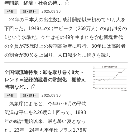
年問題 経済・社会の持…
2025.09.30
特集
卸・商社
24年の日本人の出生数は統計開始以来初めて70万人を
下回った。1949年の出生ピーク（269万人）のほぼ4分の
1という水準だ。今年はその49年生まれを含む団塊世代
の全員が75歳以上の後期高齢者に移行。30年には高齢者
の割合が30％を上回り、人口減少と…続きを読む
全国卸流通特集：卸を取り巻く8大ト
レンド＝記録的猛暑の常態化 棚替え
時期など…
2025.09.30
特集
卸・商社
気象庁によると、今年6～8月の平均
気温は平年を2.26度C上回って、1898
年の統計開始以来、最も暑い夏となっ
た。23年、24年も平年比プラス1.76度