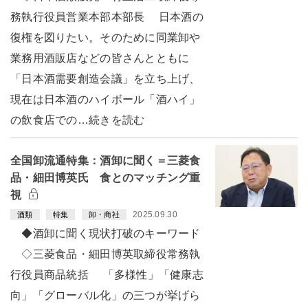
務執行役員営業本部本部長 日本酒の
復権を図りたい。そのために同業卸や
業務用酒販店などの皆さんとともに
「日本酒需要創造会議」を立ち上げ、
現在は日本酒のハイボール「酒ハイ」
の飲食店での…続きを読む
全国卸流通特集：酒卸に聞く＝三菱食
品・細田博英氏 食とのマッチング重
視
2025.09.30
酒類
特集
卸・商社
◆酒卸に聞く現状打破のキーワード
◇三菱食品・細田博英取締役常務執
行役員商品統括 「多様性」「健康志
向」「グローバル化」の三つが挙げら