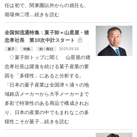
任は初で、関東圏以外からの就任も、
堀場伸二理…続きを読む
全国卸流通特集：菓子卸＝山星屋・猪
忠孝社長 第10次中計スタート
2025.09.30
菓子
特集
卸・商社
◇菓子卸トップに聞く 山星屋の猪
忠孝社長は躍進を続ける菓子産業の要
因を「多様性」にあると分析する。
「日本の菓子産業は全国津々浦々の地
域銘店メーカーから大手メーカーまで
多彩で特筆性のある商品で構成されお
り、日本の産業の中でもまれなこの多
様性こそが菓子…続きを読む