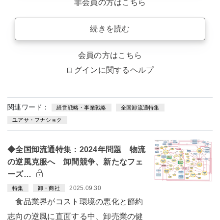
非会員の方はこちら
続きを読む
会員の方はこちら
ログインに関するヘルプ
関連ワード：
経営戦略・事業戦略
全国卸流通特集
ユアサ・フナショク
◆全国卸流通特集：2024年問題 物流
の逆風克服へ 卸間競争、新たなフェ
ーズ…
2025.09.30
特集
卸・商社
食品業界がコスト環境の悪化と節約
志向の逆風に直面する中、卸売業の健