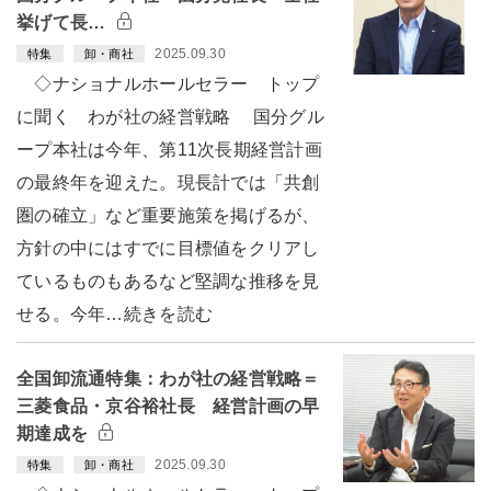
挙げて長…
2025.09.30
特集
卸・商社
◇ナショナルホールセラー トップ
に聞く わが社の経営戦略 国分グル
ープ本社は今年、第11次長期経営計画
の最終年を迎えた。現長計では「共創
圏の確立」など重要施策を掲げるが、
方針の中にはすでに目標値をクリアし
ているものもあるなど堅調な推移を見
せる。今年…続きを読む
全国卸流通特集：わが社の経営戦略＝
三菱食品・京谷裕社長 経営計画の早
期達成を
2025.09.30
特集
卸・商社