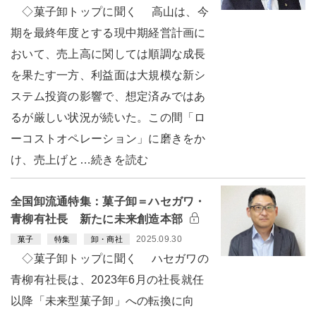
◇菓子卸トップに聞く 高山は、今
期を最終年度とする現中期経営計画に
おいて、売上高に関しては順調な成長
を果たす一方、利益面は大規模な新シ
ステム投資の影響で、想定済みではあ
るが厳しい状況が続いた。この間「ロ
ーコストオペレーション」に磨きをか
け、売上げと…続きを読む
全国卸流通特集：菓子卸＝ハセガワ・
青柳有社長 新たに未来創造本部
2025.09.30
菓子
特集
卸・商社
◇菓子卸トップに聞く ハセガワの
青柳有社長は、2023年6月の社長就任
以降「未来型菓子卸」への転換に向