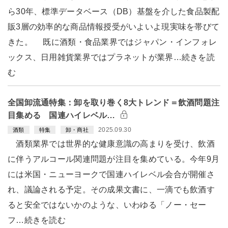
ら30年、標準データベース（DB）基盤を介した食品製配
販3層の効率的な商品情報授受がいよいよ現実味を帯びて
きた。 既に酒類・食品業界ではジャパン・インフォレ
ックス、日用雑貨業界ではプラネットが業界…続きを読
む
全国卸流通特集：卸を取り巻く8大トレンド＝飲酒問題注
目集める 国連ハイレベル…
2025.09.30
酒類
特集
卸・商社
酒類業界では世界的な健康意識の高まりを受け、飲酒
に伴うアルコール関連問題が注目を集めている。今年9月
には米国・ニューヨークで国連ハイレベル会合が開催さ
れ、議論される予定。その成果文書に、一滴でも飲酒す
ると安全ではないかのような、いわゆる「ノー・セー
フ…続きを読む