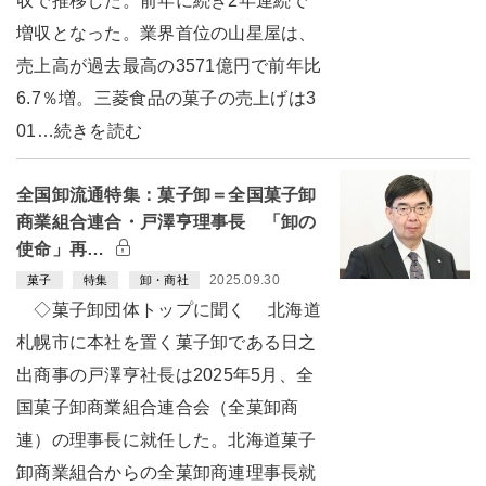
収で推移した。前年に続き2年連続で
増収となった。業界首位の山星屋は、
売上高が過去最高の3571億円で前年比
6.7％増。三菱食品の菓子の売上げは3
01…続きを読む
全国卸流通特集：菓子卸＝全国菓子卸
商業組合連合・戸澤亨理事長 「卸の
使命」再…
2025.09.30
菓子
特集
卸・商社
◇菓子卸団体トップに聞く 北海道
札幌市に本社を置く菓子卸である日之
出商事の戸澤亨社長は2025年5月、全
国菓子卸商業組合連合会（全菓卸商
連）の理事長に就任した。北海道菓子
卸商業組合からの全菓卸商連理事長就