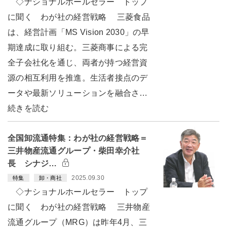
◇ナショナルホールセラー トップ
に聞く わが社の経営戦略 三菱食品
は、経営計画「MS Vision 2030」の早
期達成に取り組む。三菱商事による完
全子会社化を通じ、両者が持つ経営資
源の相互利用を推進。生活者接点のデ
ータや最新ソリューションを融合さ…
続きを読む
全国卸流通特集：わが社の経営戦略＝
三井物産流通グループ・柴田幸介社
長 シナジ…
2025.09.30
特集
卸・商社
◇ナショナルホールセラー トップ
に聞く わが社の経営戦略 三井物産
流通グループ（MRG）は昨年4月、三