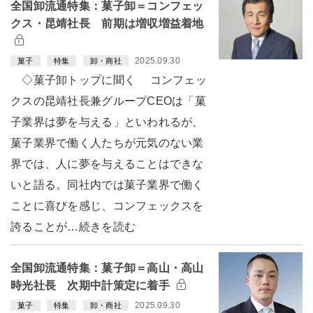
全国卸流通特集：菓子卸＝コンフェッ
クス・昆靖社長 前期は増収増益着地
2025.09.30
菓子
特集
卸・商社
◇菓子卸トップに聞く コンフェッ
クスの昆靖社長兼グループCEOは「菓
子業界は夢を与える」といわれるが、
菓子業界で働く人たちが元気のない業
界では、人に夢を与えることはできな
いと語る。同社内では菓子業界で働く
ことに喜びを感じ、コンフェックスを
誇ることが…続きを読む
全国卸流通特集：菓子卸＝高山・高山
時光社長 次期中計策定に着手
2025.09.30
菓子
特集
卸・商社