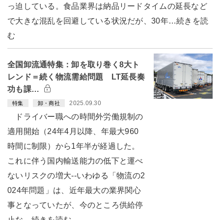
っ迫している。食品業界は納品リードタイムの延長など
で大きな混乱を回避している状況だが、30年…続きを読
む
全国卸流通特集：卸を取り巻く8大ト
レンド＝続く物流需給問題 LT延長奏
功も課…
2025.09.30
特集
卸・商社
ドライバー職への時間外労働規制の
適用開始（24年4月以降、年最大960
時間に制限）から1年半が経過した。
これに伴う国内輸送能力の低下と運べ
ないリスクの増大--いわゆる「物流の2
024年問題」は、近年最大の業界関心
事となっていたが、今のところ供給停
止な…続きを読む