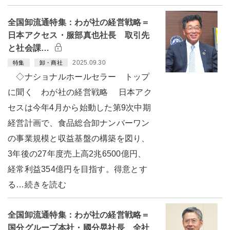
全国卸流通特集：わが社の経営戦略＝
日本アクセス・服部真也社長 取引先
と社会課…
2025.09.30
特集
卸・商社
◇ナショナルホールセラー トップ
に聞く わが社の経営戦略 日本アク
セスは今年4月から始動した第9次中期
経営計画で、食品総合卸ナンバーワン
の事業規模と収益基盤の構築を図り、
3年後の27年度売上高2兆6500億円、
経常利益354億円を目指す。得意とす
る…続きを読む
全国卸流通特集：わが社の経営戦略＝
国分グループ本社・國分晃社長 全社