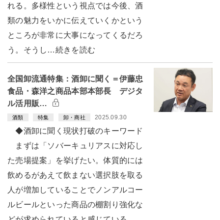
れる。多様性という視点では今後、酒
類の魅力をいかに伝えていくかという
ところが非常に大事になってくるだろ
う。そうし…続きを読む
全国卸流通特集：酒卸に聞く＝伊藤忠
食品・森洋之商品本部本部長 デジタ
ル活用販…
2025.09.30
酒類
特集
卸・商社
◆酒卸に聞く現状打破のキーワード
まずは「ソバーキュリアスに対応し
た売場提案」を挙げたい。体質的には
飲めるがあえて飲まない選択肢を取る
人が増加していることでノンアルコー
ルビールといった商品の棚割り強化な
どが求められていると感じている。