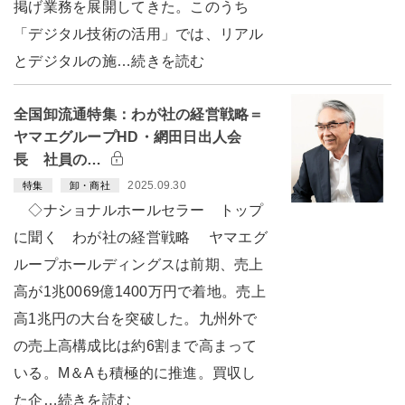
掲げ業務を展開してきた。このうち
「デジタル技術の活用」では、リアル
とデジタルの施…続きを読む
全国卸流通特集：わが社の経営戦略＝
ヤマエグループHD・網田日出人会
長 社員の…
2025.09.30
特集
卸・商社
◇ナショナルホールセラー トップ
に聞く わが社の経営戦略 ヤマエグ
ループホールディングスは前期、売上
高が1兆0069億1400万円で着地。売上
高1兆円の大台を突破した。九州外で
の売上高構成比は約6割まで高まって
いる。M＆Aも積極的に推進。買収し
た企…続きを読む