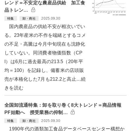
レンド＝不安定な農産品供給 加工食
品トレン…
2025.09.30
特集
卸・商社
国内農産品の供給不安が相次いでい
る。23年産米の不作を端緒とするコメ
の不足・高騰は今月中旬現在も沈静化
していない。同消費者物価指数（CP
I）は6月に過去最高の213.5（20年平
均＝100）を記録し、備蓄米の店頭販
売が本格化した7月も212.2と高止…続
きを読む
全国卸流通特集：卸を取り巻く8大トレンド＝商品情報
PF始動へ 授受業務の抑制…
2025.09.30
特集
卸・商社
1990年代の酒類加工食品データベースセンター構想か