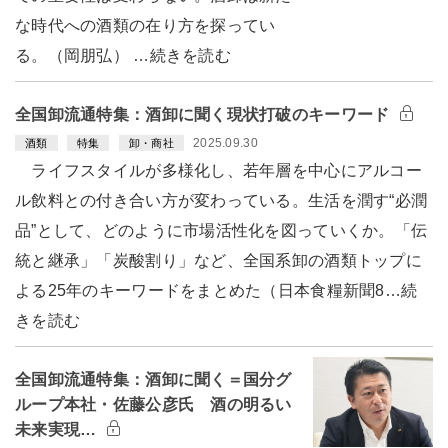
な時代への酒類の在り方を探ってい
る。（岡朋弘） …続きを読む
全国卸流通特集：酒卸に聞く現状打破のキーワード
2025.09.30
酒類
特集
卸・商社
ライフスタイルが多様化し、若年層を中心にアルコー
ル飲料との付き合い方が変わっている。生活を潤す“必潤
品”として、どのように市場活性化を図っていくか。「伝
統と継承」「炭酸割り」など、全国系卸の酒類トップに
よる25年のキーワードをまとめた（日本食糧新聞8…続
きを読む
全国卸流通特集：酒卸に聞く＝国分グ
ループ本社・佐藤公彦氏 酒の明るい
未来実現…