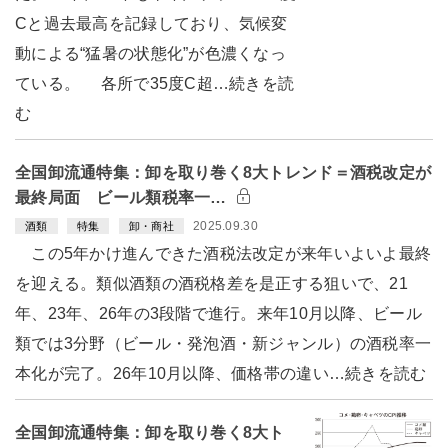
Cと過去最高を記録しており、気候変
動による“猛暑の状態化”が色濃くなっ
ている。 各所で35度C超…続きを読
む
全国卸流通特集：卸を取り巻く8大トレンド＝酒税改定が
最終局面 ビール類税率一…
2025.09.30
酒類
特集
卸・商社
この5年かけ進んできた酒税法改定が来年いよいよ最終
を迎える。類似酒類の酒税格差を是正する狙いで、21
年、23年、26年の3段階で進行。来年10月以降、ビール
類では3分野（ビール・発泡酒・新ジャンル）の酒税率一
本化が完了。26年10月以降、価格帯の違い…続きを読む
全国卸流通特集：卸を取り巻く8大ト