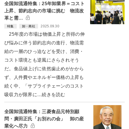
全国卸流通特集：25年卸業界＝コスト
上昇、節約志向の市場に挑む 物流改
革と需…
2025.09.30
特集
卸・商社
25年度の市場は物価上昇と所得の伸
び悩みに伴う節約志向の進行、物流需
給の一層のひっ迫などを受け、消費・
コスト環境とも逆風にさらされそう
だ。食品値上げに依然歯止めがかから
ず、人件費やエネルギー価格の上昇も
続く中、「サプライチェーンのコスト
吸収力が限界に…続きを読む
全国卸流通特集：三菱食品元特別顧
問・廣田正氏「お別れの会」 卸の産
業化へ尽力