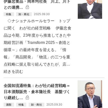
伊藤忠食品・岡本均社長 川上、川下
との連携…
2025.09.30
特集
卸・商社
◇ナショナルホールセラー トップ
に聞く わが社の経営戦略 伊藤忠食
品は今期、23年度から推進してきた中
期経営計画「Transform 2025～創造と
循環～」の最終年度を迎える。「情
報」「商品開発」「物流」の三つを重
点戦略に据え取り組んできたが、店…
続きを読む
全国卸流通特集：わが社の経営戦略＝
日本酒類販売・倉本隆社長 基盤づく
り継続し…
2025.09.30
酒類
特集
卸・商社