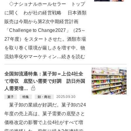
◇ナショナルホールセラー トップ
に聞く わが社の経営戦略 日本酒類
販売は今期から第2次中期経営計画
「Challenge to Change2027」（25～
27年度）をスタートさせた。酒類市場
を取り巻く環境が厳しさを増す中、物
流効率化やマーケティン…続きを読む
全国卸流通特集：菓子卸＝上位4社全
て増収 底堅い需要で好調 訪日外国
人需要増…
2025.09.30
菓子
特集
卸・商社
菓子卸の業績が好調だ。菓子卸の24
年度の売上高は、菓子需要の底堅さと
価格改定の影響で上位4社がすべて増