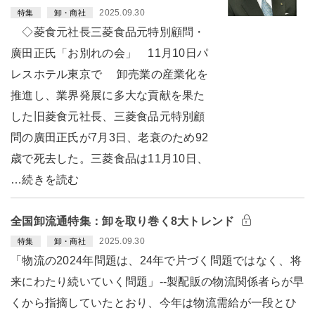
2025.09.30
特集
卸・商社
◇菱食元社長三菱食品元特別顧問・
廣田正氏「お別れの会」 11月10日パ
レスホテル東京で 卸売業の産業化を
推進し、業界発展に多大な貢献を果た
した旧菱食元社長、三菱食品元特別顧
問の廣田正氏が7月3日、老衰のため92
歳で死去した。三菱食品は11月10日、
…続きを読む
全国卸流通特集：卸を取り巻く8大トレンド
2025.09.30
特集
卸・商社
「物流の2024年問題は、24年で片づく問題ではなく、将
来にわたり続いていく問題」--製配販の物流関係者らが早
くから指摘していたとおり、今年は物流需給が一段とひ