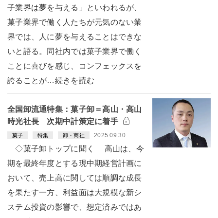
子業界は夢を与える」といわれるが、
菓子業界で働く人たちが元気のない業
界では、人に夢を与えることはできな
いと語る。同社内では菓子業界で働く
ことに喜びを感じ、コンフェックスを
誇ることが…続きを読む
全国卸流通特集：菓子卸＝高山・高山
時光社長 次期中計策定に着手
2025.09.30
菓子
特集
卸・商社
◇菓子卸トップに聞く 高山は、今
期を最終年度とする現中期経営計画に
おいて、売上高に関しては順調な成長
を果たす一方、利益面は大規模な新シ
ステム投資の影響で、想定済みではあ