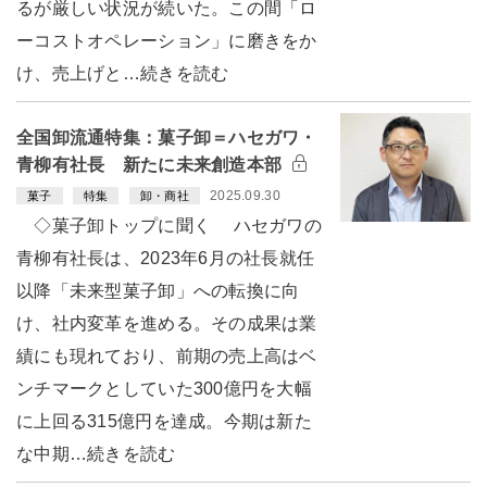
るが厳しい状況が続いた。この間「ロ
ーコストオペレーション」に磨きをか
け、売上げと…続きを読む
全国卸流通特集：菓子卸＝ハセガワ・
青柳有社長 新たに未来創造本部
2025.09.30
菓子
特集
卸・商社
◇菓子卸トップに聞く ハセガワの
青柳有社長は、2023年6月の社長就任
以降「未来型菓子卸」への転換に向
け、社内変革を進める。その成果は業
績にも現れており、前期の売上高はベ
ンチマークとしていた300億円を大幅
に上回る315億円を達成。今期は新た
な中期…続きを読む