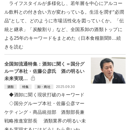
ライフスタイルが多様化し、若年層を中心にアルコー
ル飲料との付き合い方が変わっている。生活を潤す“必潤
品”として、どのように市場活性化を図っていくか。「伝
統と継承」「炭酸割り」など、全国系卸の酒類トップに
よる25年のキーワードをまとめた（日本食糧新聞8…続
きを読む
全国卸流通特集：酒卸に聞く＝国分グ
ループ本社・佐藤公彦氏 酒の明るい
未来実現…
2025.09.30
酒類
特集
卸・商社
◆酒卸に聞く現状打破のキーワード
◇国分グループ本社・佐藤公彦マー
ケティング・商品統括部 酒類部長兼
戦略推進室部長 酒類業界の明るい未
来を実現するにはどうしたら良いか。