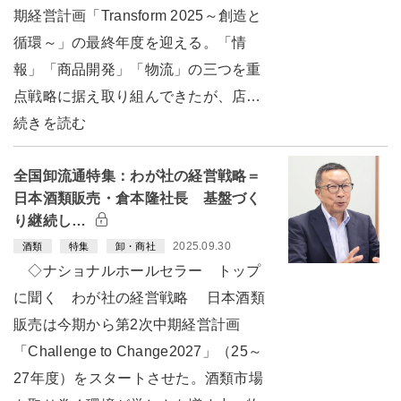
期経営計画「Transform 2025～創造と
循環～」の最終年度を迎える。「情
報」「商品開発」「物流」の三つを重
点戦略に据え取り組んできたが、店…
続きを読む
全国卸流通特集：わが社の経営戦略＝
日本酒類販売・倉本隆社長 基盤づく
り継続し…
2025.09.30
酒類
特集
卸・商社
◇ナショナルホールセラー トップ
に聞く わが社の経営戦略 日本酒類
販売は今期から第2次中期経営計画
「Challenge to Change2027」（25～
27年度）をスタートさせた。酒類市場