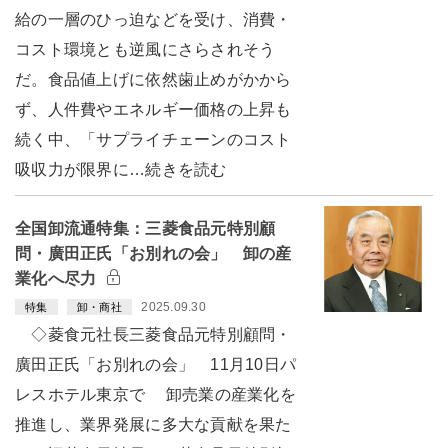
給の一層のひっ迫などを受け、消費・
コスト環境とも逆風にさらされそう
だ。食品値上げに依然歯止めがかから
ず、人件費やエネルギー価格の上昇も
続く中、「サプライチェーンのコスト
吸収力が限界に…続きを読む
全国卸流通特集：三菱食品元特別顧
問・廣田正氏「お別れの会」 卸の産
業化へ尽力
2025.09.30
特集
卸・商社
◇菱食元社長三菱食品元特別顧問・
廣田正氏「お別れの会」 11月10日パ
レスホテル東京で 卸売業の産業化を
推進し、業界発展に多大な貢献を果た