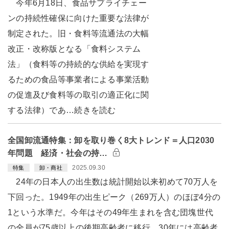
今年6月18日、食品サプライチェー
ンの持続性確保に向けた重要な法律が
制定された。旧・食料等流通法の大幅
改正・改称版となる「食料システム
法」（食料等の持続的な供給を実現す
るための食品等事業者による事業活動
の促進及び食料等の取引の適正化に関
する法律）であ…続きを読む
全国卸流通特集：卸を取り巻く8大トレンド＝人口2030
年問題 経済・社会の持…
2025.09.30
特集
卸・商社
24年の日本人の出生数は統計開始以来初めて70万人を
下回った。1949年の出生ピーク（269万人）のほぼ4分の
1という水準だ。今年はその49年生まれを含む団塊世代
の全員が75歳以上の後期高齢者に移行。30年には高齢者