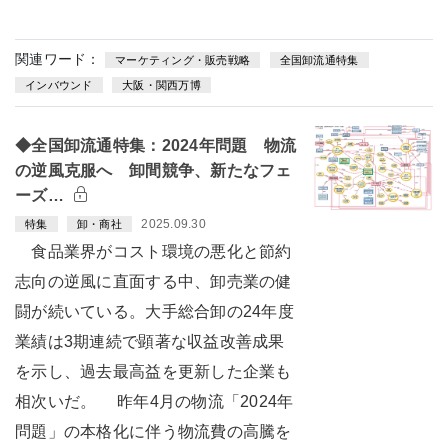
関連ワード：
マーケティング・販売戦略
全国卸流通特集
インバウンド
大阪・関西万博
◆全国卸流通特集：2024年問題 物流
の逆風克服へ 卸間競争、新たなフェ
ーズ…
2025.09.30
特集
卸・商社
食品業界がコスト環境の悪化と節約
志向の逆風に直面する中、卸売業の健
闘が続いている。大手総合卸の24年度
業績は3期連続で顕著な収益改善成果
を示し、過去最高益を更新した企業も
相次いだ。 昨年4月の物流「2024年
問題」の本格化に伴う物流費の高騰を