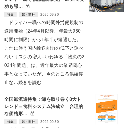
功も課…
2025.09.30
特集
卸・商社
ドライバー職への時間外労働規制の
適用開始（24年4月以降、年最大960
時間に制限）から1年半が経過した。
これに伴う国内輸送能力の低下と運べ
ないリスクの増大--いわゆる「物流の2
024年問題」は、近年最大の業界関心
事となっていたが、今のところ供給停
止な…続きを読む
全国卸流通特集：卸を取り巻く8大ト
レンド＝食料システム法成立 合理的
な価格形…
2025.09.30
特集
卸・商社