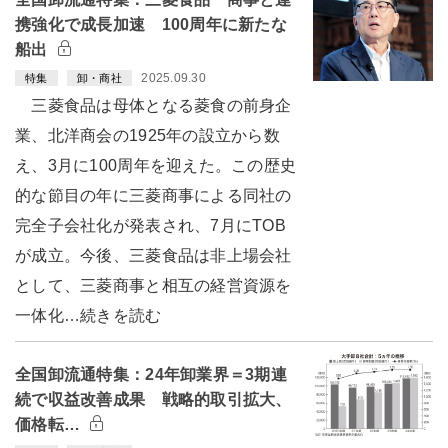
携強化で成長加速 100周年に新たな
船出
2025.09.30
特集
卸・商社
三菱食品は母体となる菱食の前身企
業、北洋商会の1925年の設立から数
え、3月に100周年を迎えた。この歴史
的な節目の年に三菱商事による同社の
完全子会社化が発表され、7月にTOB
が成立。今後、三菱食品は非上場会社
として、三菱商事と相互の経営資源を
一体化…続きを読む
全国卸流通特集：24年卸業界＝3期連
続で収益改善成果 戦略的取引拡大、
価格転…