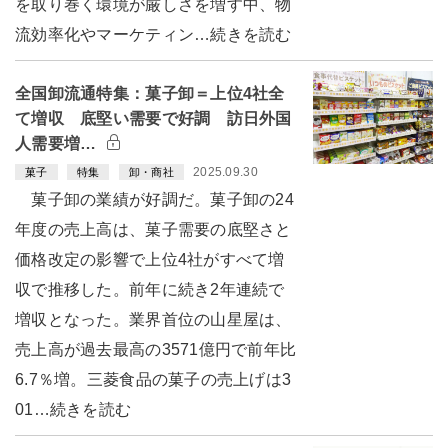
を取り巻く環境が厳しさを増す中、物
流効率化やマーケティン…続きを読む
全国卸流通特集：菓子卸＝上位4社全
て増収 底堅い需要で好調 訪日外国
人需要増…
2025.09.30
菓子
特集
卸・商社
菓子卸の業績が好調だ。菓子卸の24
年度の売上高は、菓子需要の底堅さと
価格改定の影響で上位4社がすべて増
収で推移した。前年に続き2年連続で
増収となった。業界首位の山星屋は、
売上高が過去最高の3571億円で前年比
6.7％増。三菱食品の菓子の売上げは3
01…続きを読む