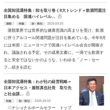
全国卸流通特集：卸を取り巻く8大トレンド＝飲酒問題注
目集める 国連ハイレベル…
2025.09.30
酒類
特集
卸・商社
酒類業界では世界的な健康意識の高まりを受け、飲酒
に伴うアルコール関連問題が注目を集めている。今年9月
には米国・ニューヨークで国連ハイレベル会合が開催さ
れ、議論される予定。その成果文書に、一滴でも飲酒す
ると安全ではないかのような、いわゆる「ノー・セー
フ…続きを読む
全国卸流通特集：わが社の経営戦略＝
日本アクセス・服部真也社長 取引先
と社会課…
2025.09.30
特集
卸・商社
◇ナショナルホールセラー トップ