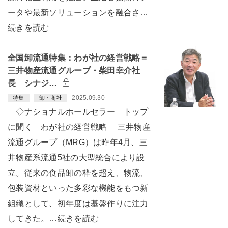
ータや最新ソリューションを融合さ…
続きを読む
全国卸流通特集：わが社の経営戦略＝
三井物産流通グループ・柴田幸介社
長 シナジ…
2025.09.30
特集
卸・商社
◇ナショナルホールセラー トップ
に聞く わが社の経営戦略 三井物産
流通グループ（MRG）は昨年4月、三
井物産系流通5社の大型統合により設
立。従来の食品卸の枠を超え、物流、
包装資材といった多彩な機能をもつ新
組織として、初年度は基盤作りに注力
してきた。…続きを読む