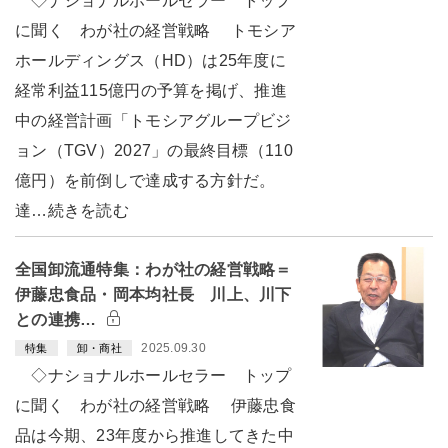
◇ナショナルホールセラー トップ
に聞く わが社の経営戦略 トモシア
ホールディングス（HD）は25年度に
経常利益115億円の予算を掲げ、推進
中の経営計画「トモシアグループビジ
ョン（TGV）2027」の最終目標（110
億円）を前倒しで達成する方針だ。
達…続きを読む
全国卸流通特集：わが社の経営戦略＝
伊藤忠食品・岡本均社長 川上、川下
との連携…
2025.09.30
特集
卸・商社
◇ナショナルホールセラー トップ
に聞く わが社の経営戦略 伊藤忠食
品は今期、23年度から推進してきた中