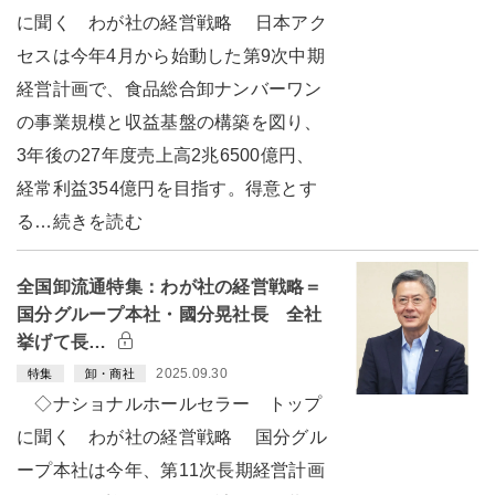
に聞く わが社の経営戦略 日本アク
セスは今年4月から始動した第9次中期
経営計画で、食品総合卸ナンバーワン
の事業規模と収益基盤の構築を図り、
3年後の27年度売上高2兆6500億円、
経常利益354億円を目指す。得意とす
る…続きを読む
全国卸流通特集：わが社の経営戦略＝
国分グループ本社・國分晃社長 全社
挙げて長…
2025.09.30
特集
卸・商社
◇ナショナルホールセラー トップ
に聞く わが社の経営戦略 国分グル
ープ本社は今年、第11次長期経営計画