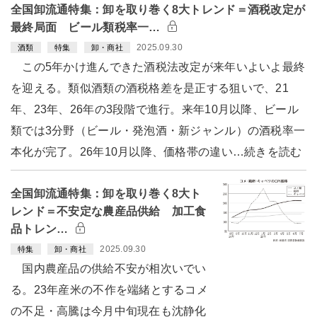
全国卸流通特集：卸を取り巻く8大トレンド＝酒税改定が
最終局面 ビール類税率一…
2025.09.30
酒類
特集
卸・商社
この5年かけ進んできた酒税法改定が来年いよいよ最終
を迎える。類似酒類の酒税格差を是正する狙いで、21
年、23年、26年の3段階で進行。来年10月以降、ビール
類では3分野（ビール・発泡酒・新ジャンル）の酒税率一
本化が完了。26年10月以降、価格帯の違い…続きを読む
全国卸流通特集：卸を取り巻く8大ト
レンド＝不安定な農産品供給 加工食
品トレン…
2025.09.30
特集
卸・商社
国内農産品の供給不安が相次いでい
る。23年産米の不作を端緒とするコメ
の不足・高騰は今月中旬現在も沈静化