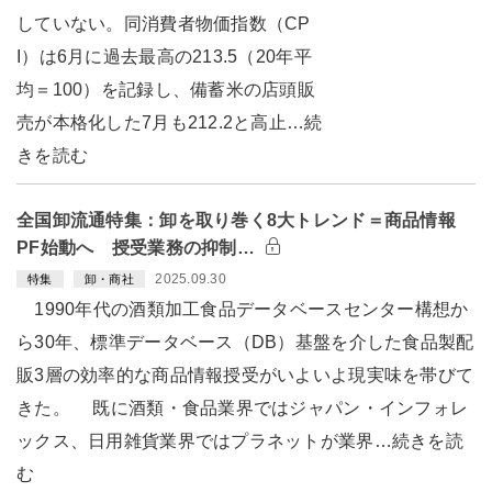
していない。同消費者物価指数（CP
I）は6月に過去最高の213.5（20年平
均＝100）を記録し、備蓄米の店頭販
売が本格化した7月も212.2と高止…続
きを読む
全国卸流通特集：卸を取り巻く8大トレンド＝商品情報
PF始動へ 授受業務の抑制…
2025.09.30
特集
卸・商社
1990年代の酒類加工食品データベースセンター構想か
ら30年、標準データベース（DB）基盤を介した食品製配
販3層の効率的な商品情報授受がいよいよ現実味を帯びて
きた。 既に酒類・食品業界ではジャパン・インフォレ
ックス、日用雑貨業界ではプラネットが業界…続きを読
む