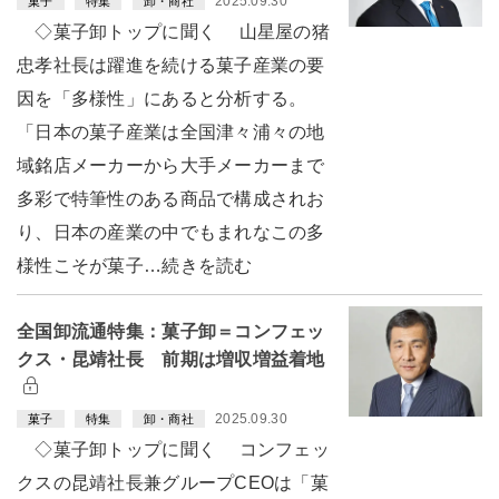
2025.09.30
菓子
特集
卸・商社
◇菓子卸トップに聞く 山星屋の猪
忠孝社長は躍進を続ける菓子産業の要
因を「多様性」にあると分析する。
「日本の菓子産業は全国津々浦々の地
域銘店メーカーから大手メーカーまで
多彩で特筆性のある商品で構成されお
り、日本の産業の中でもまれなこの多
様性こそが菓子…続きを読む
全国卸流通特集：菓子卸＝コンフェッ
クス・昆靖社長 前期は増収増益着地
2025.09.30
菓子
特集
卸・商社
◇菓子卸トップに聞く コンフェッ
クスの昆靖社長兼グループCEOは「菓