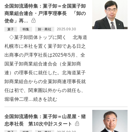
全国卸流通特集：菓子卸＝全国菓子卸
商業組合連合・戸澤亨理事長 「卸の
使命」再…
2025.09.30
菓子
特集
卸・商社
◇菓子卸団体トップに聞く 北海道
札幌市に本社を置く菓子卸である日之
出商事の戸澤亨社長は2025年5月、全
国菓子卸商業組合連合会（全菓卸商
連）の理事長に就任した。北海道菓子
卸商業組合からの全菓卸商連理事長就
任は初で、関東圏以外からの就任も、
堀場伸二理…続きを読む
全国卸流通特集：菓子卸＝山星屋・猪
忠孝社長 第10次中計スタート