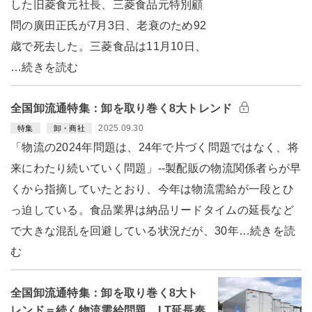
した旧菱食元社長、三菱食品元特別顧
問の廣田正氏が7月3日、老衰のため92
歳で死去した。三菱食品は11月10日、
…続きを読む
全国卸流通特集：卸を取り巻く8大トレンド
2025.09.30
特集
卸・商社
「物流の2024年問題は、24年で片づく問題ではなく、将
来にわたり続いていく問題」--製配販の物流関係者らが早
くから指摘していたとおり、今年は物流需給が一段とひ
っ迫している。食品業界は納品リードタイムの延長など
で大きな混乱を回避している状況だが、30年…続きを読
む
全国卸流通特集：卸を取り巻く8大ト
レンド＝続く物流需給問題 LT延長奏