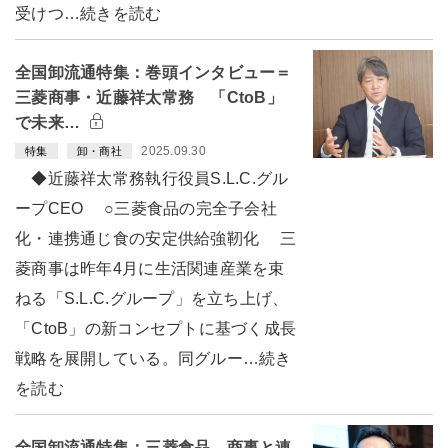
受けつ…続きを読む
全国卸流通特集：巻頭インタビュー＝
三菱商事・近藤祥太常務 「CtoB」
で未来…
2025.09.30
特集
卸・商社
◆近藤祥太常務執行役員S.L.C.グル
ープCEO ○三菱食品の完全子会社
化・連携通じ食の安定供給強靭化 三
菱商事は昨年4月に生活関連産業を束
ねる「S.L.C.グループ」を立ち上げ、
「CtoB」の新コンセプトに基づく成長
戦略を展開している。同グルー…続き
を読む
全国卸流通特集：三菱食品 商事と連