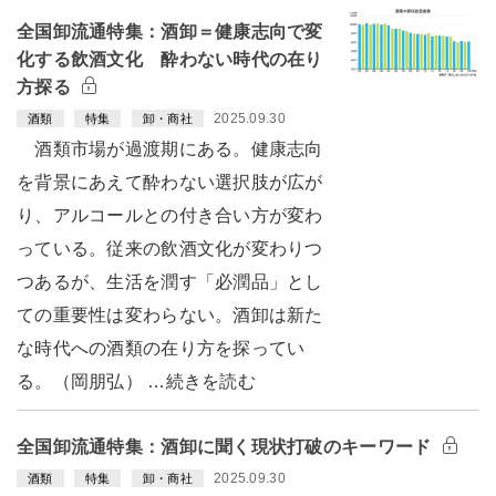
全国卸流通特集：酒卸＝健康志向で変
化する飲酒文化 酔わない時代の在り
方探る
2025.09.30
酒類
特集
卸・商社
酒類市場が過渡期にある。健康志向
を背景にあえて酔わない選択肢が広が
り、アルコールとの付き合い方が変わ
っている。従来の飲酒文化が変わりつ
つあるが、生活を潤す「必潤品」とし
ての重要性は変わらない。酒卸は新た
な時代への酒類の在り方を探ってい
る。（岡朋弘） …続きを読む
全国卸流通特集：酒卸に聞く現状打破のキーワード
2025.09.30
酒類
特集
卸・商社