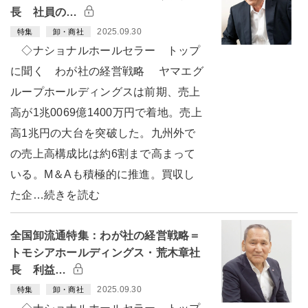
長 社員の…
2025.09.30
特集
卸・商社
◇ナショナルホールセラー トップ
に聞く わが社の経営戦略 ヤマエグ
ループホールディングスは前期、売上
高が1兆0069億1400万円で着地。売上
高1兆円の大台を突破した。九州外で
の売上高構成比は約6割まで高まって
いる。M＆Aも積極的に推進。買収し
た企…続きを読む
全国卸流通特集：わが社の経営戦略＝
トモシアホールディングス・荒木章社
長 利益…
2025.09.30
特集
卸・商社