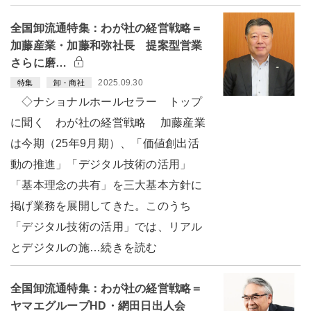
全国卸流通特集：わが社の経営戦略＝
加藤産業・加藤和弥社長 提案型営業
さらに磨…
2025.09.30
特集
卸・商社
◇ナショナルホールセラー トップ
に聞く わが社の経営戦略 加藤産業
は今期（25年9月期）、「価値創出活
動の推進」「デジタル技術の活用」
「基本理念の共有」を三大基本方針に
掲げ業務を展開してきた。このうち
「デジタル技術の活用」では、リアル
とデジタルの施…続きを読む
全国卸流通特集：わが社の経営戦略＝
ヤマエグループHD・網田日出人会