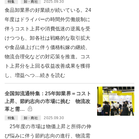
2025.09.30
特集
卸・商社
食品卸業界の好業績が続いている。24
年度はドライバーの時間外労働規制に
伴うコスト上昇や消費低迷の逆風を受
けつつも、卸各社は戦略的な取引拡大
や食品値上げに伴う価格転嫁の継続、
物流合理化などの対応策を推進。コス
ト上昇分を上回る収益改善成果を獲得
し、増益へつ…続きを読む
全国卸流通特集：25年卸業界＝コスト
上昇、節約志向の市場に挑む 物流改
革と需…
2025.09.30
特集
卸・商社
25年度の市場は物価上昇と所得の伸
び悩みに伴う節約志向の進行、物流需