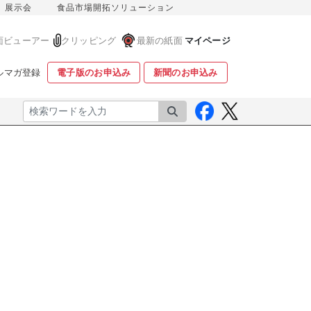
展示会
食品市場開拓ソリューション
面ビューアー
クリッピング
最新の紙面
マイページ
ルマガ登録
電子版のお申込み
新聞のお申込み
検索