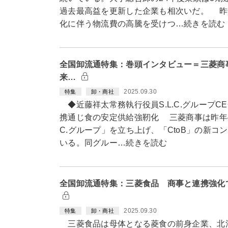
過去最高益を更新した企業も相次いだ。 昨年
化に伴う物流費の高騰を受けつ…続きを読む
全国卸流通特集：巻頭インタビュー＝三菱商事
来…
2025.09.30
特集
卸・商社
◆近藤祥太常務執行役員S.L.C.グループC
携通じ食の安定供給強靭化 三菱商事は昨年4
C.グループ」を立ち上げ、「CtoB」の新
いる。同グルー…続きを読む
全国卸流通特集：三菱食品 商事と連携強化で
2025.09.30
特集
卸・商社
三菱食品は母体となる菱食の前身企業、北洋