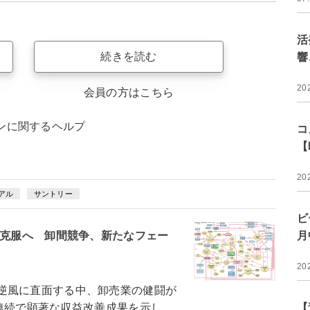
活
続きを読む
響
20
会員の方はこちら
ンに関するヘルプ
コ
【
20
アル
サントリー
ビ
風克服へ 卸間競争、新たなフェー
月
20
逆風に直面する中、卸売業の健闘が
連続で顕著な収益改善成果を示し、
【