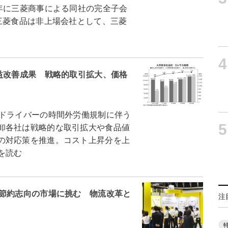
年に三菱商事による同社の完全子会
三菱食品は非上場会社として、三菱
4
益改善成果 戦略的取引拡大、価格
はドライバーの時間外労働規制に伴う
5
卸各社は戦略的な取引拡大や食品値
の対応策を推進。コスト上昇分を上
を読む
、節約志向の市場に挑む 物流改革と
注