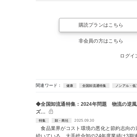
購読プランはこちら
非会員の方はこちら
ログイ
関連ワード：
健康
全国卸流通特集
ノンアル・低
◆全国卸流通特集：2024年問題 物流の逆
ズ…
2025.09.30
特集
卸・商社
食品業界がコスト環境の悪化と節約志向の
続いている。大手総合卸の24年度業績は3期