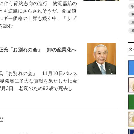
に伴う節約志向の進行、物流需給の
とも逆風にさらされそうだ。食品値
ルギー価格の上昇も続く中、「サプ
を読む
タ
正氏「お別れの会」 卸の産業化へ
「お別れの会」 11月10日パレス
界発展に多大な貢献を果たした旧菱
月3日、老衰のため92歳で死去し