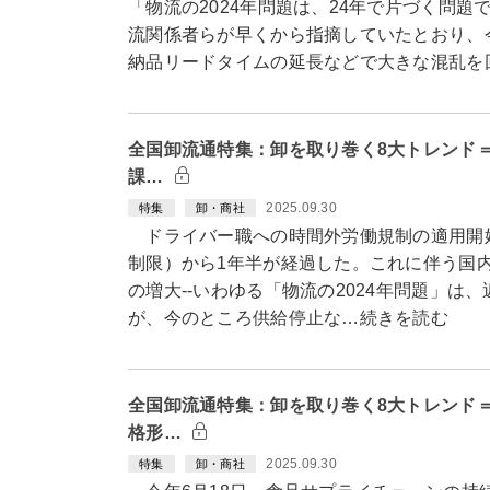
「物流の2024年問題は、24年で片づく問題
流関係者らが早くから指摘していたとおり、
納品リードタイムの延長などで大きな混乱を
全国卸流通特集：卸を取り巻く8大トレンド＝
課…
2025.09.30
特集
卸・商社
ドライバー職への時間外労働規制の適用開始（
制限）から1年半が経過した。これに伴う国
の増大--いわゆる「物流の2024年問題」は
が、今のところ供給停止な…続きを読む
全国卸流通特集：卸を取り巻く8大トレンド
格形…
2025.09.30
特集
卸・商社