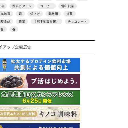
明治
理研ビタミン
コーヒー
雪印乳業
熊本地震
麺
値上げ
業務用
抹茶
三菱食品
惣菜
〔熊本地震影響〕
チョコレート
海苔
春
イアップ企画広告