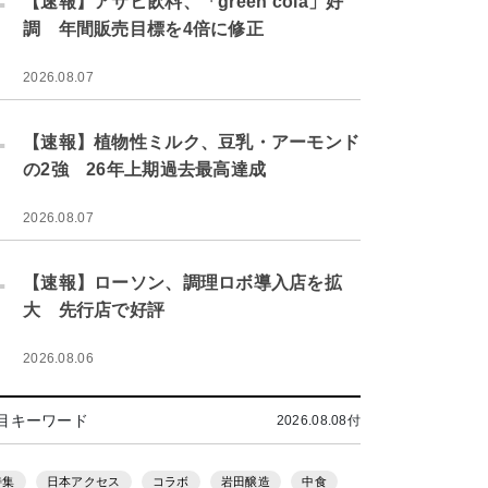
【速報】アサヒ飲料、「green cola」好
調 年間販売目標を4倍に修正
2026.08.07
.
【速報】植物性ミルク、豆乳・アーモンド
の2強 26年上期過去最高達成
2026.08.07
.
【速報】ローソン、調理ロボ導入店を拡
大 先行店で好評
2026.08.06
目キーワード
2026.08.08付
特集
日本アクセス
コラボ
岩田醸造
中食