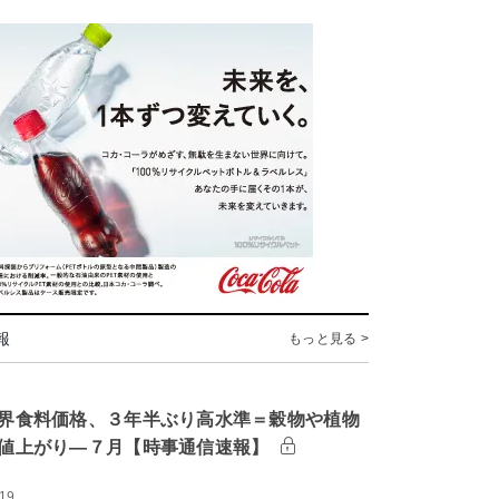
報
もっと見る >
界食料価格、３年半ぶり高水準＝穀物や植物
値上がり―７月【時事通信速報】
:19