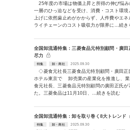
25年度の市場は物価上昇と所得の伸び悩み
一層のひっ迫などを受け、消費・コスト環境
上げに依然歯止めがかからず、人件費やエネ
ライチェーンのコスト吸収力が限界に…続き
全国卸流通特集：三菱食品元特別顧問・廣田
尽力
2025.09.30
特集
卸・商社
◇菱食元社長三菱食品元特別顧問・廣田正氏
ホテル東京で 卸売業の産業化を推進し、業
食元社長、三菱食品元特別顧問の廣田正氏が7
た。三菱食品は11月10日、…続きを読む
全国卸流通特集：卸を取り巻く8大トレンド
2025.09.30
特集
卸・商社