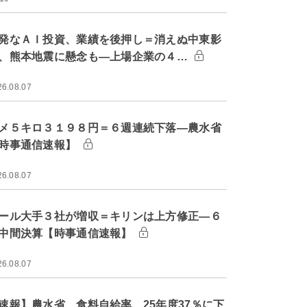
発なＡＩ投資、業績を後押し＝消えぬ中東影
、熊本地震に懸念も―上場企業の４…
26.08.07
メ５キロ３１９８円＝６週連続下落―農水省
時事通信速報】
26.08.07
ール大手３社が増収＝キリンは上方修正―６
中間決算【時事通信速報】
26.08.07
速報】農水省、食料自給率 25年度37％に下