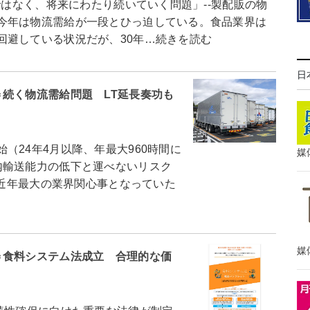
ではなく、将来にわたり続いていく問題」--製配販の物
今年は物流需給が一段とひっ迫している。食品業界は
回避している状況だが、30年…続きを読む
日
続く物流需給問題 LT延長奏功も
24年4月以降、年最大960時間に
媒
内輸送能力の低下と運べないリスク
、近年最大の業界関心事となっていた
媒
＝食料システム法成立 合理的な価