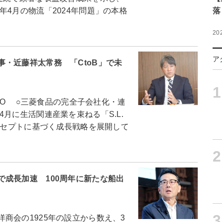
4月の物流「2024年問題」の本格
落
20
ア
・近藤祥太常務 「CtoB」で未
1
EO ○三菱食品の完全子会社化・連
月に生活関連産業を束ねる「S.L.
コンセプトに基づく成長戦略を展開して
2
成長加速 100周年に新たな船出
3
商会の1925年の設立から数え、3