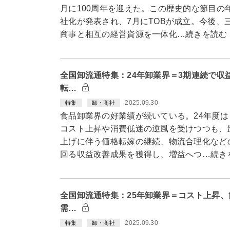
月に100周年を迎えた。この歴史的な節目の
社化が発表され、7月にTOBが成立。今後、
商事と相互の経営資源を一体化…続きを読む
全国卸流通特集：24年卸業界＝3期連続で収
転…
2025.09.30
特集
卸・商社
食品卸業界の好業績が続いている。24年度
コスト上昇や消費低迷の逆風を受けつつも、
上げに伴う価格転嫁の継続、物流合理化など
回る収益改善成果を獲得し、増益へつ…続き
全国卸流通特集：25年卸業界＝コスト上昇
需…
2025.09.30
特集
卸・商社