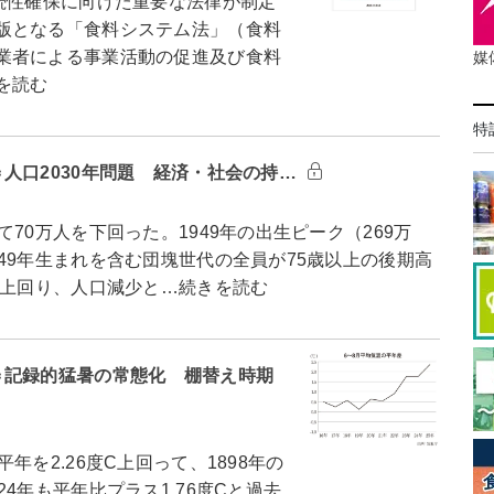
続性確保に向けた重要な法律が制定
版となる「食料システム法」（食料
業者による事業活動の促進及び食料
媒
を読む
特
人口2030年問題 経済・社会の持…
0万人を下回った。1949年の出生ピーク（269万
49年生まれを含む団塊世代の全員が75歳以上の後期高
を上回り、人口減少と…続きを読む
＝記録的猛暑の常態化 棚替え時期
を2.26度C上回って、1898年の
4年も平年比プラス1.76度Cと過去