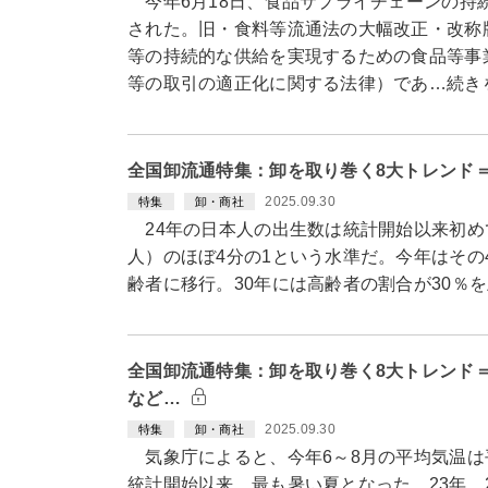
今年6月18日、食品サプライチェーンの持
された。旧・食料等流通法の大幅改正・改称
等の持続的な供給を実現するための食品等事
等の取引の適正化に関する法律）であ…続き
全国卸流通特集：卸を取り巻く8大トレンド＝
2025.09.30
特集
卸・商社
24年の日本人の出生数は統計開始以来初めて7
人）のほぼ4分の1という水準だ。今年はその
齢者に移行。30年には高齢者の割合が30％
全国卸流通特集：卸を取り巻く8大トレンド
など…
2025.09.30
特集
卸・商社
気象庁によると、今年6～8月の平均気温は平年
統計開始以来、最も暑い夏となった。23年、2