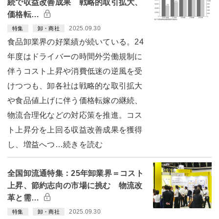
続で収益改善成果 戦略的取引拡大、
価格転…
2025.09.30
特集
卸・商社
食品卸業界の好業績が続いている。24
年度はドライバーの時間外労働規制に
伴うコスト上昇や消費低迷の逆風を受
けつつも、卸各社は戦略的な取引拡大
や食品値上げに伴う価格転嫁の継続、
物流合理化などの対応策を推進。コス
ト上昇分を上回る収益改善成果を獲得
し、増益へつ…続きを読む
全国卸流通特集：25年卸業界＝コスト
上昇、節約志向の市場に挑む 物流改
革と需…
2025.09.30
特集
卸・商社