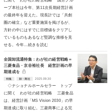
に聞く わが社の経営戦略 国分グル
ープ本社は今年、第11次長期経営計画
の最終年を迎えた。現長計では「共創
圏の確立」など重要施策を掲げるが、
方針の中にはすでに目標値をクリアし
ているものもあるなど堅調な推移を見
せる。今年…続きを読む
全国卸流通特集：わが社の経営戦略＝
三菱食品・京谷裕社長 経営計画の早
期達成を
2025.09.30
特集
卸・商社
◇ナショナルホールセラー トップ
に聞く わが社の経営戦略 三菱食品
は、経営計画「MS Vision 2030」の早
期達成に取り組む。三菱商事による完