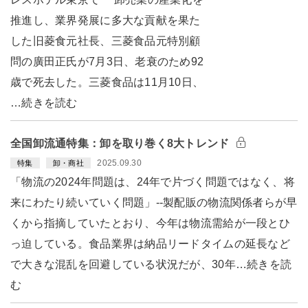
推進し、業界発展に多大な貢献を果た
した旧菱食元社長、三菱食品元特別顧
問の廣田正氏が7月3日、老衰のため92
歳で死去した。三菱食品は11月10日、
…続きを読む
全国卸流通特集：卸を取り巻く8大トレンド
2025.09.30
特集
卸・商社
「物流の2024年問題は、24年で片づく問題ではなく、将
来にわたり続いていく問題」--製配販の物流関係者らが早
くから指摘していたとおり、今年は物流需給が一段とひ
っ迫している。食品業界は納品リードタイムの延長など
で大きな混乱を回避している状況だが、30年…続きを読
む