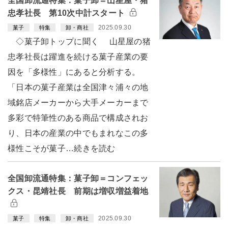
全国卸流通特集：菓子卸＝山星屋・猪
忠孝社長 第10次中計スタート
2025.09.30
菓子
特集
卸・商社
◇菓子卸トップに聞く 山星屋の猪
忠孝社長は躍進を続ける菓子産業の要
因を「多様性」にあると分析する。
「日本の菓子産業は全国津々浦々の地
域銘店メーカーから大手メーカーまで
多彩で特筆性のある商品で構成されお
り、日本の産業の中でもまれなこの多
様性こそが菓子…続きを読む
全国卸流通特集：菓子卸＝コンフェッ
クス・昆靖社長 前期は増収増益着地
2025.09.30
菓子
特集
卸・商社