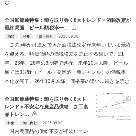
む
全国卸流通特集：卸を取り巻く8大トレンド＝酒税改定が
最終局面 ビール類税率一…
2025.09.30
酒類
特集
卸・商社
この5年かけ進んできた酒税法改定が来年いよいよ最終
を迎える。類似酒類の酒税格差を是正する狙いで、21
年、23年、26年の3段階で進行。来年10月以降、ビール
類では3分野（ビール・発泡酒・新ジャンル）の酒税率一
本化が完了。26年10月以降、価格帯の違い…続きを読む
全国卸流通特集：卸を取り巻く8大ト
レンド＝不安定な農産品供給 加工食
品トレン…
2025.09.30
特集
卸・商社
国内農産品の供給不安が相次いでい