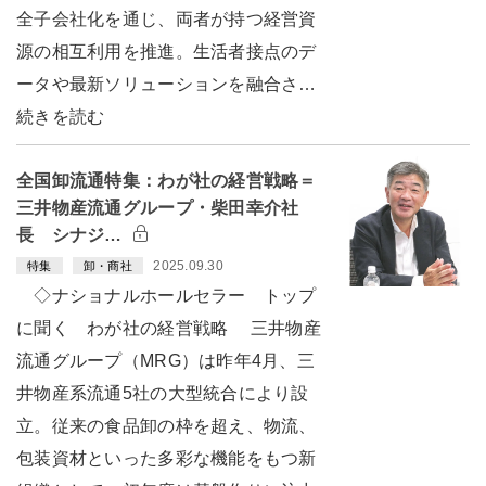
全子会社化を通じ、両者が持つ経営資
源の相互利用を推進。生活者接点のデ
ータや最新ソリューションを融合さ…
続きを読む
全国卸流通特集：わが社の経営戦略＝
三井物産流通グループ・柴田幸介社
長 シナジ…
2025.09.30
特集
卸・商社
◇ナショナルホールセラー トップ
に聞く わが社の経営戦略 三井物産
流通グループ（MRG）は昨年4月、三
井物産系流通5社の大型統合により設
立。従来の食品卸の枠を超え、物流、
包装資材といった多彩な機能をもつ新