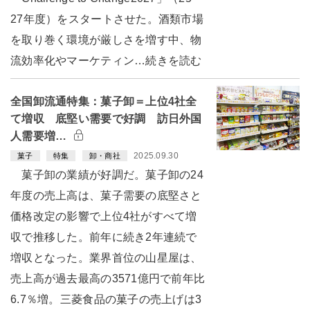
27年度）をスタートさせた。酒類市場
を取り巻く環境が厳しさを増す中、物
流効率化やマーケティン…続きを読む
全国卸流通特集：菓子卸＝上位4社全
て増収 底堅い需要で好調 訪日外国
人需要増…
2025.09.30
菓子
特集
卸・商社
菓子卸の業績が好調だ。菓子卸の24
年度の売上高は、菓子需要の底堅さと
価格改定の影響で上位4社がすべて増
収で推移した。前年に続き2年連続で
増収となった。業界首位の山星屋は、
売上高が過去最高の3571億円で前年比
6.7％増。三菱食品の菓子の売上げは3