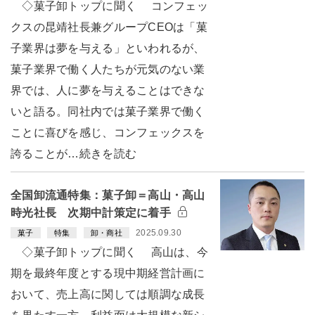
◇菓子卸トップに聞く コンフェッ
クスの昆靖社長兼グループCEOは「菓
子業界は夢を与える」といわれるが、
菓子業界で働く人たちが元気のない業
界では、人に夢を与えることはできな
いと語る。同社内では菓子業界で働く
ことに喜びを感じ、コンフェックスを
誇ることが…続きを読む
全国卸流通特集：菓子卸＝高山・高山
時光社長 次期中計策定に着手
2025.09.30
菓子
特集
卸・商社
◇菓子卸トップに聞く 高山は、今
期を最終年度とする現中期経営計画に
おいて、売上高に関しては順調な成長