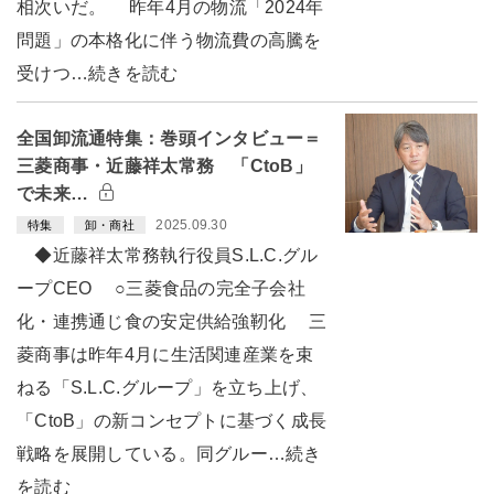
相次いだ。 昨年4月の物流「2024年
問題」の本格化に伴う物流費の高騰を
受けつ…続きを読む
全国卸流通特集：巻頭インタビュー＝
三菱商事・近藤祥太常務 「CtoB」
で未来…
2025.09.30
特集
卸・商社
◆近藤祥太常務執行役員S.L.C.グル
ープCEO ○三菱食品の完全子会社
化・連携通じ食の安定供給強靭化 三
菱商事は昨年4月に生活関連産業を束
ねる「S.L.C.グループ」を立ち上げ、
「CtoB」の新コンセプトに基づく成長
戦略を展開している。同グルー…続き
を読む