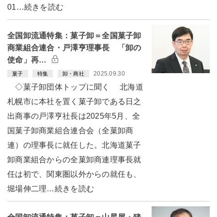
01…続きを読む
全国卸流通特集：菓子卸＝全国菓子卸
商業組合連合・戸澤亨理事長 「卸の
使命」再…
2025.09.30
菓子
特集
卸・商社
◇菓子卸団体トップに聞く 北海道
札幌市に本社を置く菓子卸である日之
出商事の戸澤亨社長は2025年5月、全
国菓子卸商業組合連合会（全菓卸商
連）の理事長に就任した。北海道菓子
卸商業組合からの全菓卸商連理事長就
任は初で、関東圏以外からの就任も、
堀場伸二理…続きを読む