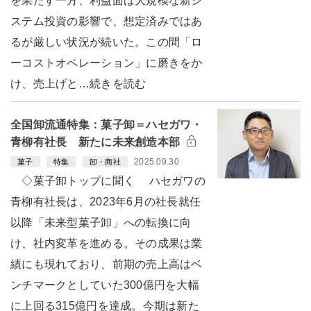
を果たす一方、利益面は大規模な新シ
ステム投資の影響で、想定済みではあ
るが厳しい状況が続いた。この間「ロ
ーコストオペレーション」に磨きをか
け、売上げと…続きを読む
全国卸流通特集：菓子卸＝ハセガワ・
青柳有社長 新たに未来創造本部
2025.09.30
菓子
特集
卸・商社
◇菓子卸トップに聞く ハセガワの
青柳有社長は、2023年6月の社長就任
以降「未来型菓子卸」への転換に向
け、社内変革を進める。その成果は業
績にも現れており、前期の売上高はベ
ンチマークとしていた300億円を大幅
に上回る315億円を達成。今期は新た