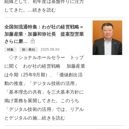
組織として、初年度は基盤作りに注力
してきた。…続きを読む
全国卸流通特集：わが社の経営戦略＝
加藤産業・加藤和弥社長 提案型営業
さらに磨…
2025.09.30
特集
卸・商社
◇ナショナルホールセラー トップ
に聞く わが社の経営戦略 加藤産業
は今期（25年9月期）、「価値創出活
動の推進」「デジタル技術の活用」
「基本理念の共有」を三大基本方針に
掲げ業務を展開してきた。このうち
「デジタル技術の活用」では、リアル
とデジタルの施…続きを読む