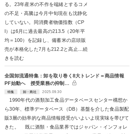
る。23年産米の不作を端緒とするコメ
の不足・高騰は今月中旬現在も沈静化
していない。同消費者物価指数（CP
I）は6月に過去最高の213.5（20年平
均＝100）を記録し、備蓄米の店頭販
売が本格化した7月も212.2と高止…続
きを読む
全国卸流通特集：卸を取り巻く8大トレンド＝商品情報
PF始動へ 授受業務の抑制…
2025.09.30
特集
卸・商社
1990年代の酒類加工食品データベースセンター構想か
ら30年、標準データベース（DB）基盤を介した食品製配
販3層の効率的な商品情報授受がいよいよ現実味を帯びて
きた。 既に酒類・食品業界ではジャパン・インフォレ