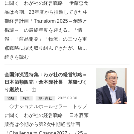
に聞く わが社の経営戦略 伊藤忠食
品は今期、23年度から推進してきた中
期経営計画「Transform 2025～創造と
循環～」の最終年度を迎える。「情
報」「商品開発」「物流」の三つを重
点戦略に据え取り組んできたが、店…
続きを読む
全国卸流通特集：わが社の経営戦略＝
日本酒類販売・倉本隆社長 基盤づく
り継続し…
2025.09.30
酒類
特集
卸・商社
◇ナショナルホールセラー トップ
に聞く わが社の経営戦略 日本酒類
販売は今期から第2次中期経営計画
「Challenge to Change2027」（25～