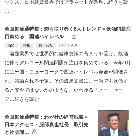
ックス、日用雑貨業界ではプラネットが業界…続きを読
む
全国卸流通特集：卸を取り巻く8大トレンド＝飲酒問題注
目集める 国連ハイレベル…
2025.09.30
酒類
特集
卸・商社
酒類業界では世界的な健康意識の高まりを受け、飲酒
に伴うアルコール関連問題が注目を集めている。今年9月
には米国・ニューヨークで国連ハイレベル会合が開催さ
れ、議論される予定。その成果文書に、一滴でも飲酒す
ると安全ではないかのような、いわゆる「ノー・セー
フ…続きを読む
全国卸流通特集：わが社の経営戦略＝
日本アクセス・服部真也社長 取引先
と社会課…