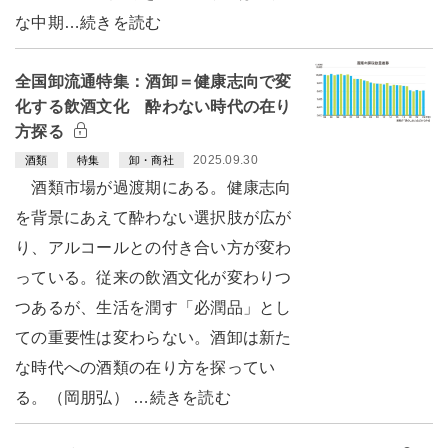
な中期…続きを読む
全国卸流通特集：酒卸＝健康志向で変
化する飲酒文化 酔わない時代の在り
方探る
2025.09.30
酒類
特集
卸・商社
酒類市場が過渡期にある。健康志向
を背景にあえて酔わない選択肢が広が
り、アルコールとの付き合い方が変わ
っている。従来の飲酒文化が変わりつ
つあるが、生活を潤す「必潤品」とし
ての重要性は変わらない。酒卸は新た
な時代への酒類の在り方を探ってい
る。（岡朋弘） …続きを読む