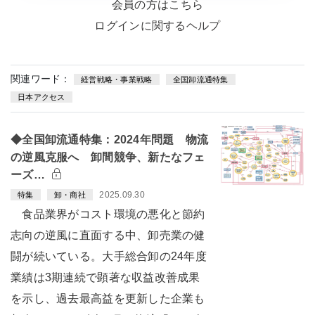
会員の方はこちら
ログインに関するヘルプ
関連ワード：
経営戦略・事業戦略
全国卸流通特集
日本アクセス
◆全国卸流通特集：2024年問題 物流
の逆風克服へ 卸間競争、新たなフェ
ーズ…
2025.09.30
特集
卸・商社
食品業界がコスト環境の悪化と節約
志向の逆風に直面する中、卸売業の健
闘が続いている。大手総合卸の24年度
業績は3期連続で顕著な収益改善成果
を示し、過去最高益を更新した企業も