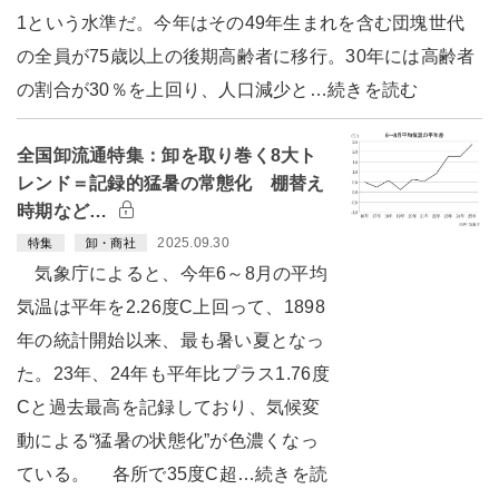
1という水準だ。今年はその49年生まれを含む団塊世代
の全員が75歳以上の後期高齢者に移行。30年には高齢者
の割合が30％を上回り、人口減少と…続きを読む
全国卸流通特集：卸を取り巻く8大ト
レンド＝記録的猛暑の常態化 棚替え
時期など…
2025.09.30
特集
卸・商社
気象庁によると、今年6～8月の平均
気温は平年を2.26度C上回って、1898
年の統計開始以来、最も暑い夏となっ
た。23年、24年も平年比プラス1.76度
Cと過去最高を記録しており、気候変
動による“猛暑の状態化”が色濃くなっ
ている。 各所で35度C超…続きを読