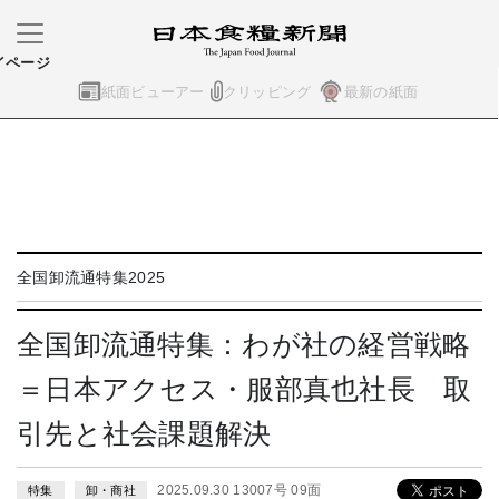
イページ
紙面ビューアー
クリッピング
最新の紙面
全国卸流通特集2025
全国卸流通特集：わが社の経営戦略
＝日本アクセス・服部真也社長 取
引先と社会課題解決
2025.09.30 13007号 09面
特集
卸・商社