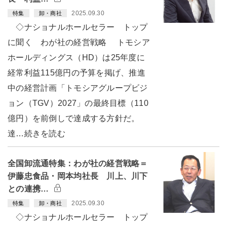
2025.09.30
特集
卸・商社
◇ナショナルホールセラー トップ
に聞く わが社の経営戦略 トモシア
ホールディングス（HD）は25年度に
経常利益115億円の予算を掲げ、推進
中の経営計画「トモシアグループビジ
ョン（TGV）2027」の最終目標（110
億円）を前倒しで達成する方針だ。
達…続きを読む
全国卸流通特集：わが社の経営戦略＝
伊藤忠食品・岡本均社長 川上、川下
との連携…
2025.09.30
特集
卸・商社
◇ナショナルホールセラー トップ