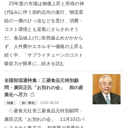
25年度の市場は物価上昇と所得の伸
び悩みに伴う節約志向の進行、物流需
給の一層のひっ迫などを受け、消費・
コスト環境とも逆風にさらされそう
だ。食品値上げに依然歯止めがかから
ず、人件費やエネルギー価格の上昇も
続く中、「サプライチェーンのコスト
吸収力が限界に…続きを読む
全国卸流通特集：三菱食品元特別顧
問・廣田正氏「お別れの会」 卸の産
業化へ尽力
2025.09.30
特集
卸・商社
◇菱食元社長三菱食品元特別顧問・
廣田正氏「お別れの会」 11月10日パ
レスホテル東京で 卸売業の産業化を