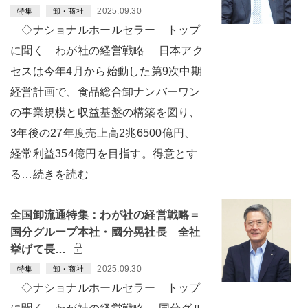
2025.09.30
特集
卸・商社
◇ナショナルホールセラー トップ
に聞く わが社の経営戦略 日本アク
セスは今年4月から始動した第9次中期
経営計画で、食品総合卸ナンバーワン
の事業規模と収益基盤の構築を図り、
3年後の27年度売上高2兆6500億円、
経常利益354億円を目指す。得意とす
る…続きを読む
全国卸流通特集：わが社の経営戦略＝
国分グループ本社・國分晃社長 全社
挙げて長…
2025.09.30
特集
卸・商社
◇ナショナルホールセラー トップ