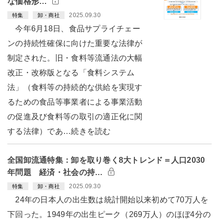
な価格形…
2025.09.30
特集
卸・商社
今年6月18日、食品サプライチェー
ンの持続性確保に向けた重要な法律が
制定された。旧・食料等流通法の大幅
改正・改称版となる「食料システム
法」（食料等の持続的な供給を実現す
るための食品等事業者による事業活動
の促進及び食料等の取引の適正化に関
する法律）であ…続きを読む
全国卸流通特集：卸を取り巻く8大トレンド＝人口2030
年問題 経済・社会の持…
2025.09.30
特集
卸・商社
24年の日本人の出生数は統計開始以来初めて70万人を
下回った。1949年の出生ピーク（269万人）のほぼ4分の