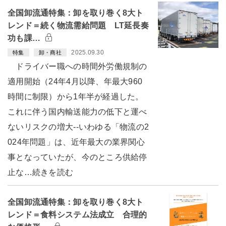
全国卸流通特集：卸を取り巻く8大ト
レンド＝続く物流需給問題 LT延長奏
功も課…
2025.09.30
特集
卸・商社
ドライバー職への時間外労働規制の
適用開始（24年4月以降、年最大960
時間に制限）から1年半が経過した。
これに伴う国内輸送能力の低下と運べ
ないリスクの増大--いわゆる「物流の2
024年問題」は、近年最大の業界関心
事となっていたが、今のところ供給停
止な…続きを読む
全国卸流通特集：卸を取り巻く8大ト
レンド＝食料システム法成立 合理的