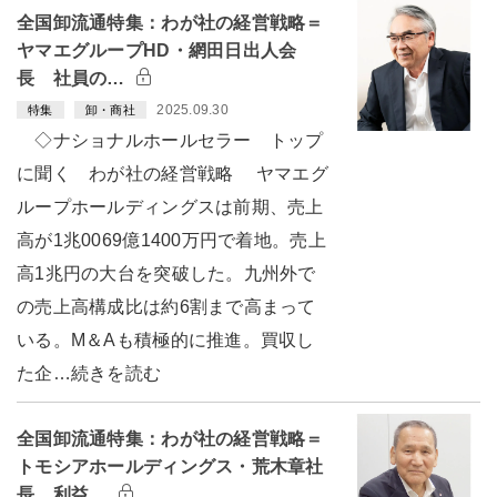
全国卸流通特集：わが社の経営戦略＝
ヤマエグループHD・網田日出人会
長 社員の…
2025.09.30
特集
卸・商社
◇ナショナルホールセラー トップ
に聞く わが社の経営戦略 ヤマエグ
ループホールディングスは前期、売上
高が1兆0069億1400万円で着地。売上
高1兆円の大台を突破した。九州外で
の売上高構成比は約6割まで高まって
いる。M＆Aも積極的に推進。買収し
た企…続きを読む
全国卸流通特集：わが社の経営戦略＝
トモシアホールディングス・荒木章社
長 利益…