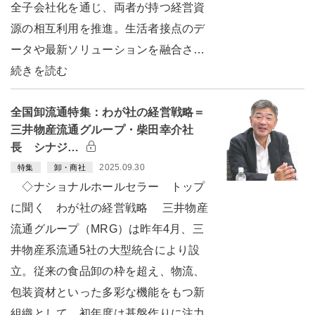
全子会社化を通じ、両者が持つ経営資
源の相互利用を推進。生活者接点のデ
ータや最新ソリューションを融合さ…
続きを読む
全国卸流通特集：わが社の経営戦略＝
三井物産流通グループ・柴田幸介社
長 シナジ…
2025.09.30
特集
卸・商社
◇ナショナルホールセラー トップ
に聞く わが社の経営戦略 三井物産
流通グループ（MRG）は昨年4月、三
井物産系流通5社の大型統合により設
立。従来の食品卸の枠を超え、物流、
包装資材といった多彩な機能をもつ新
組織として、初年度は基盤作りに注力