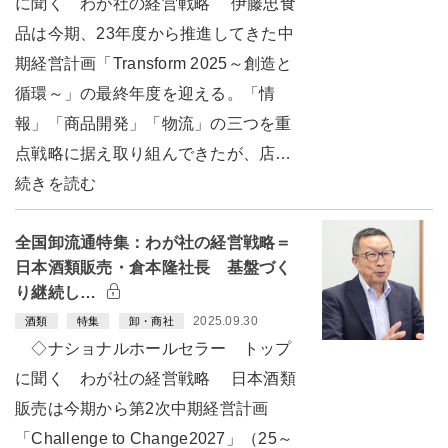
に聞く わが社の経営戦略 伊藤忠食
品は今期、23年度から推進してきた中
期経営計画「Transform 2025～創造と
循環～」の最終年度を迎える。「情
報」「商品開発」「物流」の三つを重
点戦略に据え取り組んできたが、店…
続きを読む
全国卸流通特集：わが社の経営戦略＝
日本酒類販売・倉本隆社長 基盤づく
り継続し…
2025.09.30
酒類
特集
卸・商社
◇ナショナルホールセラー トップ
に聞く わが社の経営戦略 日本酒類
販売は今期から第2次中期経営計画
「Challenge to Change2027」（25～