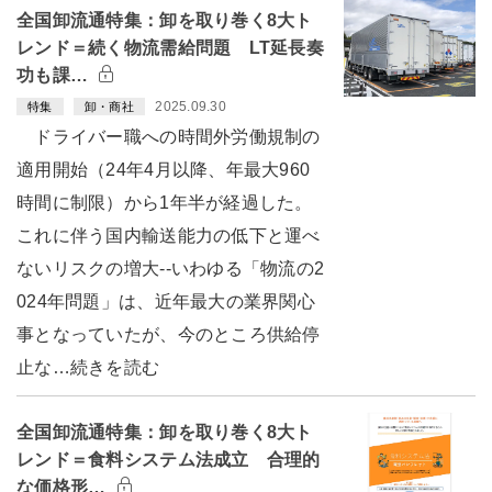
全国卸流通特集：卸を取り巻く8大ト
レンド＝続く物流需給問題 LT延長奏
功も課…
2025.09.30
特集
卸・商社
ドライバー職への時間外労働規制の
適用開始（24年4月以降、年最大960
時間に制限）から1年半が経過した。
これに伴う国内輸送能力の低下と運べ
ないリスクの増大--いわゆる「物流の2
024年問題」は、近年最大の業界関心
事となっていたが、今のところ供給停
止な…続きを読む
全国卸流通特集：卸を取り巻く8大ト
レンド＝食料システム法成立 合理的
な価格形…