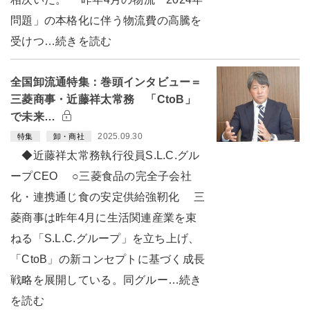
問題」の本格化に伴う物流費の高騰を
受けつ…続きを読む
全国卸流通特集：巻頭インタビュー＝
三菱商事・近藤祥太常務 「CtoB」
で未来…
2025.09.30
特集
卸・商社
◆近藤祥太常務執行役員S.L.C.グル
ープCEO ○三菱食品の完全子会社
化・連携通じ食の安定供給強靭化 三
菱商事は昨年4月に生活関連産業を束
ねる「S.L.C.グループ」を立ち上げ、
「CtoB」の新コンセプトに基づく成長
戦略を展開している。同グルー…続き
を読む