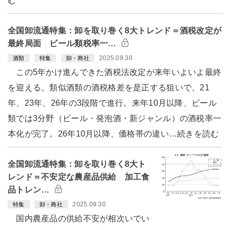
む
全国卸流通特集：卸を取り巻く8大トレンド＝酒税改定が
最終局面 ビール類税率一…
2025.09.30
酒類
特集
卸・商社
この5年かけ進んできた酒税法改定が来年いよいよ最終
を迎える。類似酒類の酒税格差を是正する狙いで、21
年、23年、26年の3段階で進行。来年10月以降、ビール
類では3分野（ビール・発泡酒・新ジャンル）の酒税率一
本化が完了。26年10月以降、価格帯の違い…続きを読む
全国卸流通特集：卸を取り巻く8大ト
レンド＝不安定な農産品供給 加工食
品トレン…
2025.09.30
特集
卸・商社
国内農産品の供給不安が相次いでい