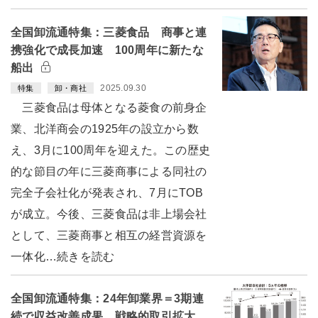
全国卸流通特集：三菱食品 商事と連
携強化で成長加速 100周年に新たな
船出
2025.09.30
特集
卸・商社
三菱食品は母体となる菱食の前身企
業、北洋商会の1925年の設立から数
え、3月に100周年を迎えた。この歴史
的な節目の年に三菱商事による同社の
完全子会社化が発表され、7月にTOB
が成立。今後、三菱食品は非上場会社
として、三菱商事と相互の経営資源を
一体化…続きを読む
全国卸流通特集：24年卸業界＝3期連
続で収益改善成果 戦略的取引拡大、