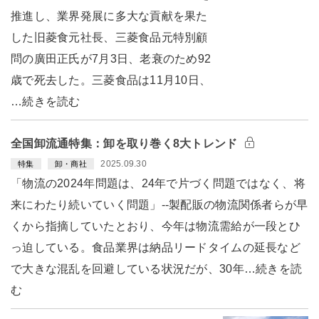
推進し、業界発展に多大な貢献を果た
した旧菱食元社長、三菱食品元特別顧
問の廣田正氏が7月3日、老衰のため92
歳で死去した。三菱食品は11月10日、
…続きを読む
全国卸流通特集：卸を取り巻く8大トレンド
2025.09.30
特集
卸・商社
「物流の2024年問題は、24年で片づく問題ではなく、将
来にわたり続いていく問題」--製配販の物流関係者らが早
くから指摘していたとおり、今年は物流需給が一段とひ
っ迫している。食品業界は納品リードタイムの延長など
で大きな混乱を回避している状況だが、30年…続きを読
む