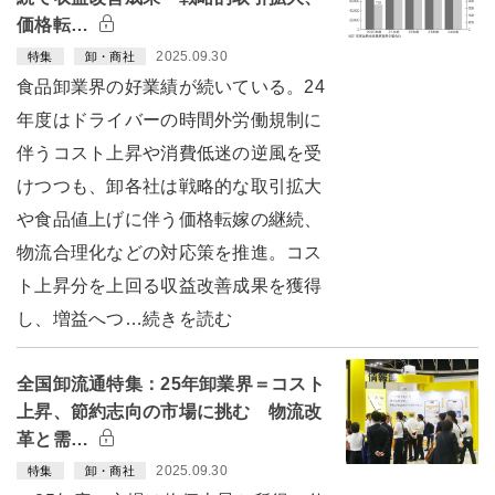
価格転…
2025.09.30
特集
卸・商社
食品卸業界の好業績が続いている。24
年度はドライバーの時間外労働規制に
伴うコスト上昇や消費低迷の逆風を受
けつつも、卸各社は戦略的な取引拡大
や食品値上げに伴う価格転嫁の継続、
物流合理化などの対応策を推進。コス
ト上昇分を上回る収益改善成果を獲得
し、増益へつ…続きを読む
全国卸流通特集：25年卸業界＝コスト
上昇、節約志向の市場に挑む 物流改
革と需…
2025.09.30
特集
卸・商社