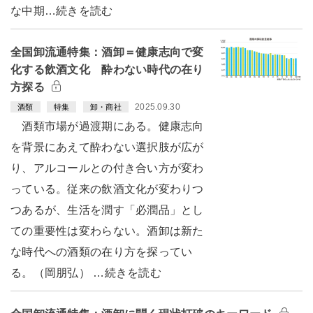
な中期…続きを読む
全国卸流通特集：酒卸＝健康志向で変
化する飲酒文化 酔わない時代の在り
方探る
2025.09.30
酒類
特集
卸・商社
酒類市場が過渡期にある。健康志向
を背景にあえて酔わない選択肢が広が
り、アルコールとの付き合い方が変わ
っている。従来の飲酒文化が変わりつ
つあるが、生活を潤す「必潤品」とし
ての重要性は変わらない。酒卸は新た
な時代への酒類の在り方を探ってい
る。（岡朋弘） …続きを読む