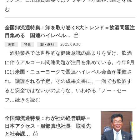
む
全国卸流通特集：卸を取り巻く8大トレンド＝飲酒問題注
目集める 国連ハイレベル…
2025.09.30
酒類
特集
卸・商社
酒類業界では世界的な健康意識の高まりを受け、飲酒
に伴うアルコール関連問題が注目を集めている。今年9月
には米国・ニューヨークで国連ハイレベル会合が開催さ
れ、議論される予定。その成果文書に、一滴でも飲酒す
ると安全ではないかのような、いわゆる「ノー・セー
フ…続きを読む
全国卸流通特集：わが社の経営戦略＝
日本アクセス・服部真也社長 取引先
と社会課…