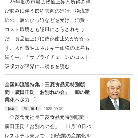
25年度の市場は物価上昇と所得の伸
び悩みに伴う節約志向の進行、物流需
給の一層のひっ迫などを受け、消費・
コスト環境とも逆風にさらされそう
だ。食品値上げに依然歯止めがかから
ず、人件費やエネルギー価格の上昇も
続く中、「サプライチェーンのコスト
吸収力が限界に…続きを読む
全国卸流通特集：三菱食品元特別顧
問・廣田正氏「お別れの会」 卸の産
業化へ尽力
2025.09.30
特集
卸・商社
◇菱食元社長三菱食品元特別顧問・
廣田正氏「お別れの会」 11月10日パ
レスホテル東京で 卸売業の産業化を