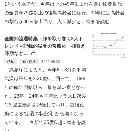
1という水準だ。今年はその49年生まれを含む団塊世代
の全員が75歳以上の後期高齢者に移行。30年には高齢者
の割合が30％を上回り、人口減少と…続きを読む
全国卸流通特集：卸を取り巻く8大ト
レンド＝記録的猛暑の常態化 棚替え
時期など…
2025.09.30
特集
卸・商社
気象庁によると、今年6～8月の平均
気温は平年を2.26度C上回って、1898
年の統計開始以来、最も暑い夏となっ
た。23年、24年も平年比プラス1.76度
Cと過去最高を記録しており、気候変
動による“猛暑の状態化”が色濃くなっ
ている。 各所で35度C超…続きを読