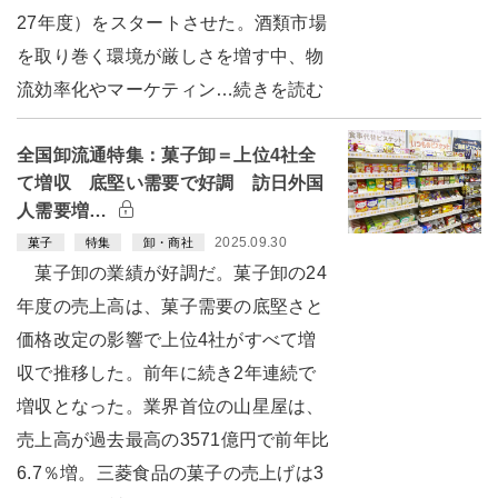
27年度）をスタートさせた。酒類市場
を取り巻く環境が厳しさを増す中、物
流効率化やマーケティン…続きを読む
全国卸流通特集：菓子卸＝上位4社全
て増収 底堅い需要で好調 訪日外国
人需要増…
2025.09.30
菓子
特集
卸・商社
菓子卸の業績が好調だ。菓子卸の24
年度の売上高は、菓子需要の底堅さと
価格改定の影響で上位4社がすべて増
収で推移した。前年に続き2年連続で
増収となった。業界首位の山星屋は、
売上高が過去最高の3571億円で前年比
6.7％増。三菱食品の菓子の売上げは3