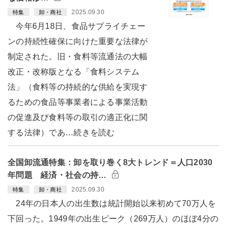
2025.09.30
特集
卸・商社
今年6月18日、食品サプライチェー
ンの持続性確保に向けた重要な法律が
制定された。旧・食料等流通法の大幅
改正・改称版となる「食料システム
法」（食料等の持続的な供給を実現す
るための食品等事業者による事業活動
の促進及び食料等の取引の適正化に関
する法律）であ…続きを読む
全国卸流通特集：卸を取り巻く8大トレンド＝人口2030
年問題 経済・社会の持…
2025.09.30
特集
卸・商社
24年の日本人の出生数は統計開始以来初めて70万人を
下回った。1949年の出生ピーク（269万人）のほぼ4分の