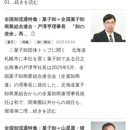
01…続きを読む
全国卸流通特集：菓子卸＝全国菓子卸
商業組合連合・戸澤亨理事長 「卸の
使命」再…
2025.09.30
菓子
特集
卸・商社
◇菓子卸団体トップに聞く 北海道
札幌市に本社を置く菓子卸である日之
出商事の戸澤亨社長は2025年5月、全
国菓子卸商業組合連合会（全菓卸商
連）の理事長に就任した。北海道菓子
卸商業組合からの全菓卸商連理事長就
任は初で、関東圏以外からの就任も、
堀場伸二理…続きを読む
全国卸流通特集：菓子卸＝山星屋・猪