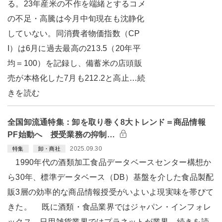
る。23年産米の不作を端緒とするコメ
の不足・高騰は今月中旬現在も沈静化
していない。同消費者物価指数（CP
I）は6月に過去最高の213.5（20年平
均＝100）を記録し、備蓄米の店頭販
売が本格化した7月も212.2と高止…続
きを読む
全国卸流通特集：卸を取り巻く8大トレンド＝商品情報
PF始動へ 授受業務の抑制…
2025.09.30
特集
卸・商社
1990年代の酒類加工食品データベースセンター構想か
ら30年、標準データベース（DB）基盤を介した食品製配
販3層の効率的な商品情報授受がいよいよ現実味を帯びて
きた。 既に酒類・食品業界ではジャパン・インフォレ
ックス、日用雑貨業界ではプラネットが業界…続きを読