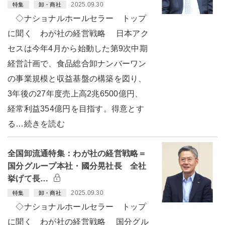
2025.09.30
特集
卸・商社
◇ナショナルホールセラー トップ
に聞く わが社の経営戦略 日本アク
セスは今年4月から始動した第9次中期
経営計画で、食品総合卸ナンバーワン
の事業規模と収益基盤の構築を図り、
3年後の27年度売上高2兆6500億円、
経常利益354億円を目指す。得意とす
る…続きを読む
全国卸流通特集：わが社の経営戦略＝
国分グループ本社・國分晃社長 全社
挙げて長…
2025.09.30
特集
卸・商社
◇ナショナルホールセラー トップ
に聞く わが社の経営戦略 国分グル