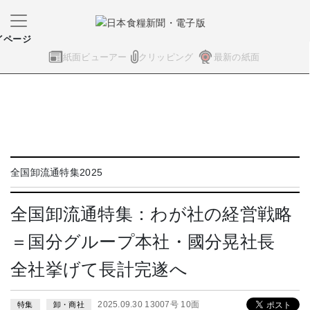
イページ
紙面ビューアー
クリッピング
最新の紙面
全国卸流通特集2025
全国卸流通特集：わが社の経営戦略
＝国分グループ本社・國分晃社長
全社挙げて長計完遂へ
2025.09.30 13007号 10面
特集
卸・商社