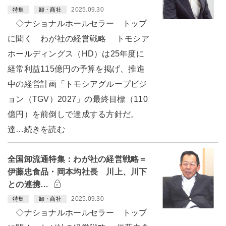
2025.09.30
特集
卸・商社
◇ナショナルホールセラー トップ
に聞く わが社の経営戦略 トモシア
ホールディングス（HD）は25年度に
経常利益115億円の予算を掲げ、推進
中の経営計画「トモシアグループビジ
ョン（TGV）2027」の最終目標（110
億円）を前倒しで達成する方針だ。
達…続きを読む
全国卸流通特集：わが社の経営戦略＝
伊藤忠食品・岡本均社長 川上、川下
との連携…
2025.09.30
特集
卸・商社
◇ナショナルホールセラー トップ