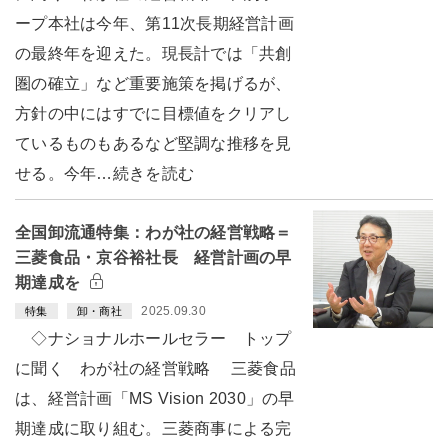
ープ本社は今年、第11次長期経営計画
の最終年を迎えた。現長計では「共創
圏の確立」など重要施策を掲げるが、
方針の中にはすでに目標値をクリアし
ているものもあるなど堅調な推移を見
せる。今年…続きを読む
全国卸流通特集：わが社の経営戦略＝
三菱食品・京谷裕社長 経営計画の早
期達成を
2025.09.30
特集
卸・商社
◇ナショナルホールセラー トップ
に聞く わが社の経営戦略 三菱食品
は、経営計画「MS Vision 2030」の早
期達成に取り組む。三菱商事による完