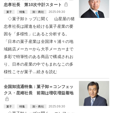
忠孝社長 第10次中計スタート
2025.09.30
菓子
特集
卸・商社
◇菓子卸トップに聞く 山星屋の猪
忠孝社長は躍進を続ける菓子産業の要
因を「多様性」にあると分析する。
「日本の菓子産業は全国津々浦々の地
域銘店メーカーから大手メーカーまで
多彩で特筆性のある商品で構成されお
り、日本の産業の中でもまれなこの多
様性こそが菓子…続きを読む
全国卸流通特集：菓子卸＝コンフェッ
クス・昆靖社長 前期は増収増益着地
2025.09.30
菓子
特集
卸・商社