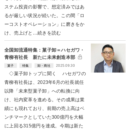
ステム投資の影響で、想定済みではあ
るが厳しい状況が続いた。この間「ロ
ーコストオペレーション」に磨きをか
け、売上げと…続きを読む
全国卸流通特集：菓子卸＝ハセガワ・
青柳有社長 新たに未来創造本部
2025.09.30
菓子
特集
卸・商社
◇菓子卸トップに聞く ハセガワの
青柳有社長は、2023年6月の社長就任
以降「未来型菓子卸」への転換に向
け、社内変革を進める。その成果は業
績にも現れており、前期の売上高はベ
ンチマークとしていた300億円を大幅
に上回る315億円を達成。今期は新た