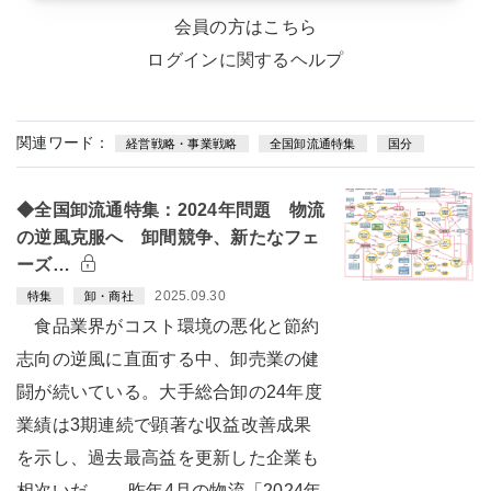
会員の方はこちら
ログインに関するヘルプ
関連ワード：
経営戦略・事業戦略
全国卸流通特集
国分
◆全国卸流通特集：2024年問題 物流
の逆風克服へ 卸間競争、新たなフェ
ーズ…
2025.09.30
特集
卸・商社
食品業界がコスト環境の悪化と節約
志向の逆風に直面する中、卸売業の健
闘が続いている。大手総合卸の24年度
業績は3期連続で顕著な収益改善成果
を示し、過去最高益を更新した企業も
相次いだ。 昨年4月の物流「2024年