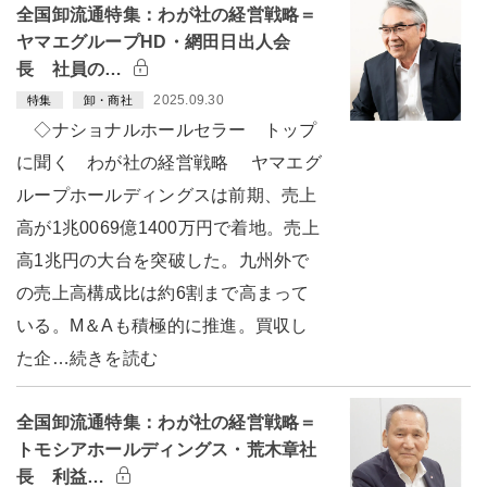
全国卸流通特集：わが社の経営戦略＝
ヤマエグループHD・網田日出人会
長 社員の…
2025.09.30
特集
卸・商社
◇ナショナルホールセラー トップ
に聞く わが社の経営戦略 ヤマエグ
ループホールディングスは前期、売上
高が1兆0069億1400万円で着地。売上
高1兆円の大台を突破した。九州外で
の売上高構成比は約6割まで高まって
いる。M＆Aも積極的に推進。買収し
た企…続きを読む
全国卸流通特集：わが社の経営戦略＝
トモシアホールディングス・荒木章社
長 利益…