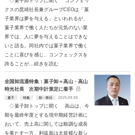
◇菓子卸トップに聞く コンフェッ
クスの昆靖社長兼グループCEOは「菓
子業界は夢を与える」といわれるが、
菓子業界で働く人たちが元気のない業
界では、人に夢を与えることはできな
いと語る。同社内では菓子業界で働く
ことに喜びを感じ、コンフェックスを
誇ることが…続きを読む
全国卸流通特集：菓子卸＝高山・高山
時光社長 次期中計策定に着手
2025.09.30
菓子
特集
卸・商社
◇菓子卸トップに聞く 高山は、今
期を最終年度とする現中期経営計画に
おいて、売上高に関しては順調な成長
を果たす一方、利益面は大規模な新シ