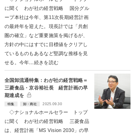
に聞く わが社の経営戦略 国分グル
ープ本社は今年、第11次長期経営計画
の最終年を迎えた。現長計では「共創
圏の確立」など重要施策を掲げるが、
方針の中にはすでに目標値をクリアし
ているものもあるなど堅調な推移を見
せる。今年…続きを読む
全国卸流通特集：わが社の経営戦略＝
三菱食品・京谷裕社長 経営計画の早
期達成を
2025.09.30
特集
卸・商社
◇ナショナルホールセラー トップ
に聞く わが社の経営戦略 三菱食品
は、経営計画「MS Vision 2030」の早