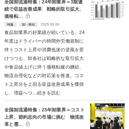
全国卸流通特集：24年卸業界＝3期連
続で収益改善成果 戦略的取引拡大、
価格転…
2025.09.30
特集
卸・商社
食品卸業界の好業績が続いている。24
年度はドライバーの時間外労働規制に
伴うコスト上昇や消費低迷の逆風を受
けつつも、卸各社は戦略的な取引拡大
や食品値上げに伴う価格転嫁の継続、
物流合理化などの対応策を推進。コス
ト上昇分を上回る収益改善成果を獲得
し、増益へつ…続きを読む
全国卸流通特集：25年卸業界＝コスト
上昇、節約志向の市場に挑む 物流改
革と需…