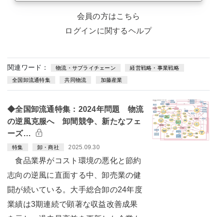
会員の方はこちら
ログインに関するヘルプ
関連ワード：
物流・サプライチェーン
経営戦略・事業戦略
全国卸流通特集
共同物流
加藤産業
◆全国卸流通特集：2024年問題 物流
の逆風克服へ 卸間競争、新たなフェ
ーズ…
2025.09.30
特集
卸・商社
食品業界がコスト環境の悪化と節約
志向の逆風に直面する中、卸売業の健
闘が続いている。大手総合卸の24年度
業績は3期連続で顕著な収益改善成果