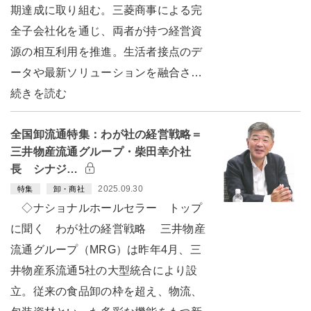
期達成に取り組む。三菱商事による完
全子会社化を通じ、両者が持つ経営資
源の相互利用を推進。生活者接点のデ
ータや最新ソリューションを融合さ…
続きを読む
全国卸流通特集：わが社の経営戦略＝
三井物産流通グループ・柴田幸介社
長 シナジ…
2025.09.30
特集
卸・商社
◇ナショナルホールセラー トップ
に聞く わが社の経営戦略 三井物産
流通グループ（MRG）は昨年4月、三
井物産系流通5社の大型統合により設
立。従来の食品卸の枠を超え、物流、