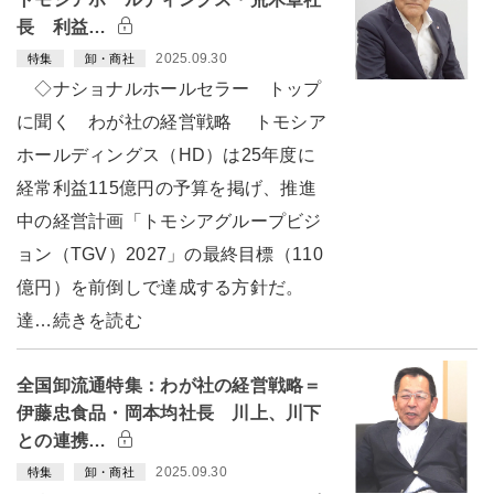
長 利益…
2025.09.30
特集
卸・商社
◇ナショナルホールセラー トップ
に聞く わが社の経営戦略 トモシア
ホールディングス（HD）は25年度に
経常利益115億円の予算を掲げ、推進
中の経営計画「トモシアグループビジ
ョン（TGV）2027」の最終目標（110
億円）を前倒しで達成する方針だ。
達…続きを読む
全国卸流通特集：わが社の経営戦略＝
伊藤忠食品・岡本均社長 川上、川下
との連携…
2025.09.30
特集
卸・商社