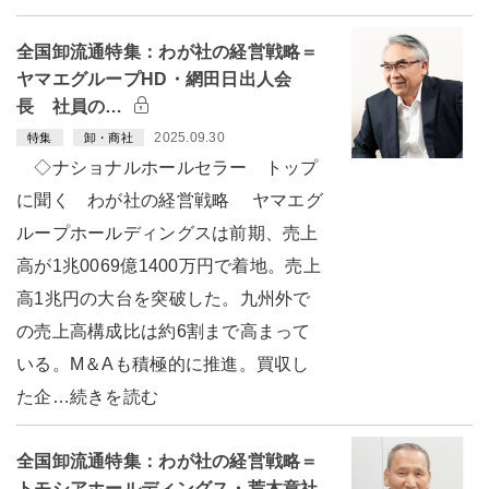
全国卸流通特集：わが社の経営戦略＝
ヤマエグループHD・網田日出人会
長 社員の…
2025.09.30
特集
卸・商社
◇ナショナルホールセラー トップ
に聞く わが社の経営戦略 ヤマエグ
ループホールディングスは前期、売上
高が1兆0069億1400万円で着地。売上
高1兆円の大台を突破した。九州外で
の売上高構成比は約6割まで高まって
いる。M＆Aも積極的に推進。買収し
た企…続きを読む
全国卸流通特集：わが社の経営戦略＝
トモシアホールディングス・荒木章社