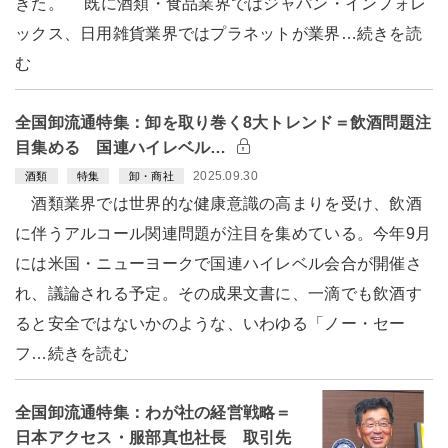
きた。 既に酒類・食品業界ではジャパン・インフォレ
ックス、日用雑貨業界ではプラネットが業界…続きを読
む
全国卸流通特集：卸を取り巻く8大トレンド＝飲酒問題注
目集める 国連ハイレベル…
2025.09.30
酒類
特集
卸・商社
酒類業界では世界的な健康意識の高まりを受け、飲酒
に伴うアルコール関連問題が注目を集めている。今年9月
には米国・ニューヨークで国連ハイレベル会合が開催さ
れ、議論される予定。その成果文書に、一滴でも飲酒す
ると安全ではないかのような、いわゆる「ノー・セー
フ…続きを読む
全国卸流通特集：わが社の経営戦略＝
日本アクセス・服部真也社長 取引先