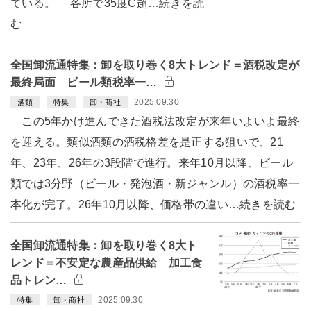
ている。 各所で35度C超…続きを読
む
全国卸流通特集：卸を取り巻く8大トレンド＝酒税改定が
最終局面 ビール類税率一…
2025.09.30
酒類
特集
卸・商社
この5年かけ進んできた酒税法改定が来年いよいよ最終
を迎える。類似酒類の酒税格差を是正する狙いで、21
年、23年、26年の3段階で進行。来年10月以降、ビール
類では3分野（ビール・発泡酒・新ジャンル）の酒税率一
本化が完了。26年10月以降、価格帯の違い…続きを読む
全国卸流通特集：卸を取り巻く8大ト
レンド＝不安定な農産品供給 加工食
品トレン…
2025.09.30
特集
卸・商社