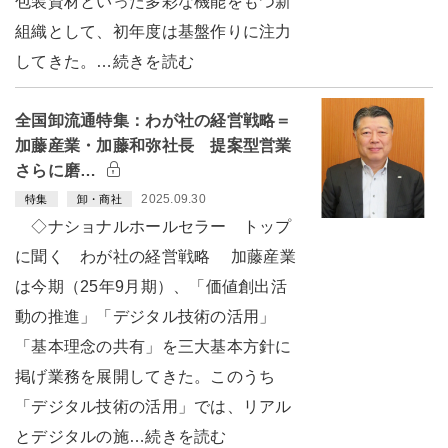
包装資材といった多彩な機能をもつ新
組織として、初年度は基盤作りに注力
してきた。…続きを読む
全国卸流通特集：わが社の経営戦略＝
加藤産業・加藤和弥社長 提案型営業
さらに磨…
2025.09.30
特集
卸・商社
◇ナショナルホールセラー トップ
に聞く わが社の経営戦略 加藤産業
は今期（25年9月期）、「価値創出活
動の推進」「デジタル技術の活用」
「基本理念の共有」を三大基本方針に
掲げ業務を展開してきた。このうち
「デジタル技術の活用」では、リアル
とデジタルの施…続きを読む