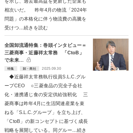
を示し、過去最高益を更新した企業も
相次いだ。 昨年4月の物流「2024年
問題」の本格化に伴う物流費の高騰を
受けつ…続きを読む
全国卸流通特集：巻頭インタビュー＝
三菱商事・近藤祥太常務 「CtoB」
で未来…
2025.09.30
特集
卸・商社
◆近藤祥太常務執行役員S.L.C.グル
ープCEO ○三菱食品の完全子会社
化・連携通じ食の安定供給強靭化 三
菱商事は昨年4月に生活関連産業を束
ねる「S.L.C.グループ」を立ち上げ、
「CtoB」の新コンセプトに基づく成長
戦略を展開している。同グルー…続き