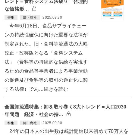
レンド＝食料システム法成立 合理的
な価格形…
2025.09.30
特集
卸・商社
今年6月18日、食品サプライチェー
ンの持続性確保に向けた重要な法律が
制定された。旧・食料等流通法の大幅
改正・改称版となる「食料システム
法」（食料等の持続的な供給を実現す
るための食品等事業者による事業活動
の促進及び食料等の取引の適正化に関
する法律）であ…続きを読む
全国卸流通特集：卸を取り巻く8大トレンド＝人口2030
年問題 経済・社会の持…
2025.09.30
特集
卸・商社
24年の日本人の出生数は統計開始以来初めて70万人を