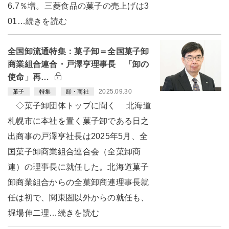
6.7％増。三菱食品の菓子の売上げは3
01…続きを読む
全国卸流通特集：菓子卸＝全国菓子卸
商業組合連合・戸澤亨理事長 「卸の
使命」再…
2025.09.30
菓子
特集
卸・商社
◇菓子卸団体トップに聞く 北海道
札幌市に本社を置く菓子卸である日之
出商事の戸澤亨社長は2025年5月、全
国菓子卸商業組合連合会（全菓卸商
連）の理事長に就任した。北海道菓子
卸商業組合からの全菓卸商連理事長就
任は初で、関東圏以外からの就任も、
堀場伸二理…続きを読む