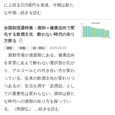
に上回る315億円を達成。今期は新た
な中期…続きを読む
全国卸流通特集：酒卸＝健康志向で変
化する飲酒文化 酔わない時代の在り
方探る
2025.09.30
酒類
特集
卸・商社
酒類市場が過渡期にある。健康志向
を背景にあえて酔わない選択肢が広が
り、アルコールとの付き合い方が変わ
っている。従来の飲酒文化が変わりつ
つあるが、生活を潤す「必潤品」とし
ての重要性は変わらない。酒卸は新た
な時代への酒類の在り方を探ってい
る。（岡朋弘） …続きを読む