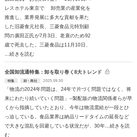
レスホテル東京で 卸売業の産業化を
推進し、業界発展に多大な貢献を果た
した旧菱食元社長、三菱食品元特別顧
問の廣田正氏が7月3日、老衰のため92
歳で死去した。三菱食品は11月10日、
…続きを読む
全国卸流通特集：卸を取り巻く8大トレンド
2025.09.30
特集
卸・商社
「物流の2024年問題は、24年で片づく問題ではなく、将
来にわたり続いていく問題」--製配販の物流関係者らが早
くから指摘していたとおり、今年は物流需給が一段とひ
っ迫している。食品業界は納品リードタイムの延長など
で大きな混乱を回避している状況だが、30年…続きを読
む