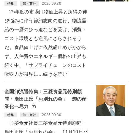
2025.09.30
特集
卸・商社
25年度の市場は物価上昇と所得の伸
び悩みに伴う節約志向の進行、物流需
給の一層のひっ迫などを受け、消費・
コスト環境とも逆風にさらされそう
だ。食品値上げに依然歯止めがかから
ず、人件費やエネルギー価格の上昇も
続く中、「サプライチェーンのコスト
吸収力が限界に…続きを読む
全国卸流通特集：三菱食品元特別顧
問・廣田正氏「お別れの会」 卸の産
業化へ尽力
2025.09.30
特集
卸・商社
◇菱食元社長三菱食品元特別顧問・
廣田正氏「お別れの会」 11月10日パ