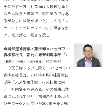
を果たす一方、利益面は大規模な新シ
ステム投資の影響で、想定済みではあ
るが厳しい状況が続いた。この間「ロ
ーコストオペレーション」に磨きをか
け、売上げと…続きを読む
全国卸流通特集：菓子卸＝ハセガワ・
青柳有社長 新たに未来創造本部
2025.09.30
菓子
特集
卸・商社
◇菓子卸トップに聞く ハセガワの
青柳有社長は、2023年6月の社長就任
以降「未来型菓子卸」への転換に向
け、社内変革を進める。その成果は業
績にも現れており、前期の売上高はベ
ンチマークとしていた300億円を大幅