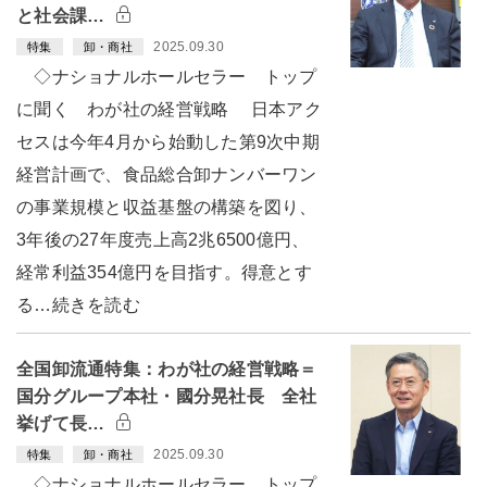
と社会課…
2025.09.30
特集
卸・商社
◇ナショナルホールセラー トップ
に聞く わが社の経営戦略 日本アク
セスは今年4月から始動した第9次中期
経営計画で、食品総合卸ナンバーワン
の事業規模と収益基盤の構築を図り、
3年後の27年度売上高2兆6500億円、
経常利益354億円を目指す。得意とす
る…続きを読む
全国卸流通特集：わが社の経営戦略＝
国分グループ本社・國分晃社長 全社
挙げて長…
2025.09.30
特集
卸・商社
◇ナショナルホールセラー トップ