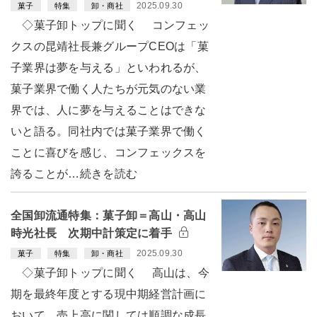
2025.09.30
菓子
特集
卸・商社
◇菓子卸トップに聞く コンフェッ
クスの昆靖社長兼グループCEOは「菓
子業界は夢を与える」といわれるが、
菓子業界で働く人たちが元気のない業
界では、人に夢を与えることはできな
いと語る。同社内では菓子業界で働く
ことに喜びを感じ、コンフェックスを
誇ることが…続きを読む
全国卸流通特集：菓子卸＝高山・高山
時光社長 次期中計策定に着手
2025.09.30
菓子
特集
卸・商社
◇菓子卸トップに聞く 高山は、今
期を最終年度とする現中期経営計画に
おいて、売上高に関しては順調な成長