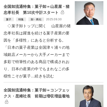
全国卸流通特集：菓子卸＝山星屋・猪
忠孝社長 第10次中計スタート
2025.09.30
菓子
特集
卸・商社
◇菓子卸トップに聞く 山星屋の猪
忠孝社長は躍進を続ける菓子産業の要
因を「多様性」にあると分析する。
「日本の菓子産業は全国津々浦々の地
域銘店メーカーから大手メーカーまで
多彩で特筆性のある商品で構成されお
り、日本の産業の中でもまれなこの多
様性こそが菓子…続きを読む
全国卸流通特集：菓子卸＝コンフェッ
クス・昆靖社長 前期は増収増益着地