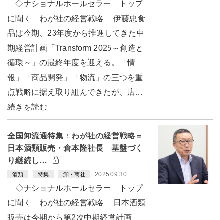
◇ナショナルホールセラー トップ
に聞く わが社の経営戦略 伊藤忠食
品は今期、23年度から推進してきた中
期経営計画「Transform 2025～創造と
循環～」の最終年度を迎える。「情
報」「商品開発」「物流」の三つを重
点戦略に据え取り組んできたが、店…
続きを読む
全国卸流通特集：わが社の経営戦略＝
日本酒類販売・倉本隆社長 基盤づく
り継続し…
2025.09.30
酒類
特集
卸・商社
◇ナショナルホールセラー トップ
に聞く わが社の経営戦略 日本酒類
販売は今期から第2次中期経営計画