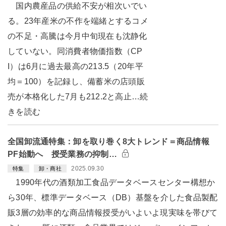
国内農産品の供給不安が相次いでい
る。23年産米の不作を端緒とするコメ
の不足・高騰は今月中旬現在も沈静化
していない。同消費者物価指数（CP
I）は6月に過去最高の213.5（20年平
均＝100）を記録し、備蓄米の店頭販
売が本格化した7月も212.2と高止…続
きを読む
全国卸流通特集：卸を取り巻く8大トレンド＝商品情報
PF始動へ 授受業務の抑制…
2025.09.30
特集
卸・商社
1990年代の酒類加工食品データベースセンター構想か
ら30年、標準データベース（DB）基盤を介した食品製配
販3層の効率的な商品情報授受がいよいよ現実味を帯びて