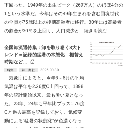
下回った。1949年の出生ピーク（269万人）のほぼ4分の
1という水準だ。今年はその49年生まれを含む団塊世代
の全員が75歳以上の後期高齢者に移行。30年には高齢者
の割合が30％を上回り、人口減少と…続きを読む
全国卸流通特集：卸を取り巻く8大ト
レンド＝記録的猛暑の常態化 棚替え
時期など…
2025.09.30
特集
卸・商社
気象庁によると、今年6～8月の平均
気温は平年を2.26度C上回って、1898
年の統計開始以来、最も暑い夏となっ
た。23年、24年も平年比プラス1.76度
Cと過去最高を記録しており、気候変
動による“猛暑の状態化”が色濃くなっ