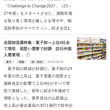
「Challenge to Change2027」（25～
27年度）をスタートさせた。酒類市場
を取り巻く環境が厳しさを増す中、物
流効率化やマーケティン…続きを読む
全国卸流通特集：菓子卸＝上位4社全
て増収 底堅い需要で好調 訪日外国
人需要増…
2025.09.30
菓子
特集
卸・商社
菓子卸の業績が好調だ。菓子卸の24
年度の売上高は、菓子需要の底堅さと
価格改定の影響で上位4社がすべて増
収で推移した。前年に続き2年連続で
増収となった。業界首位の山星屋は、
売上高が過去最高の3571億円で前年比