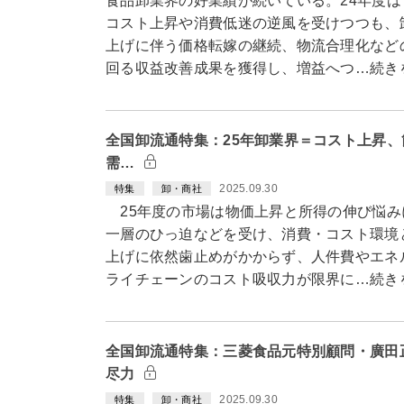
食品卸業界の好業績が続いている。24年度
コスト上昇や消費低迷の逆風を受けつつも、
上げに伴う価格転嫁の継続、物流合理化など
回る収益改善成果を獲得し、増益へつ…続き
全国卸流通特集：25年卸業界＝コスト上昇
需…
2025.09.30
特集
卸・商社
25年度の市場は物価上昇と所得の伸び悩み
一層のひっ迫などを受け、消費・コスト環境
上げに依然歯止めがかからず、人件費やエネ
ライチェーンのコスト吸収力が限界に…続き
全国卸流通特集：三菱食品元特別顧問・廣田
尽力
2025.09.30
特集
卸・商社