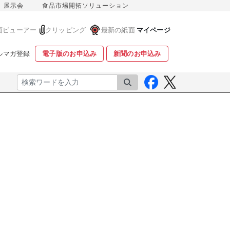
展示会
食品市場開拓ソリューション
面ビューアー
クリッピング
最新の紙面
マイページ
ルマガ登録
電子版のお申込み
新聞のお申込み
検索