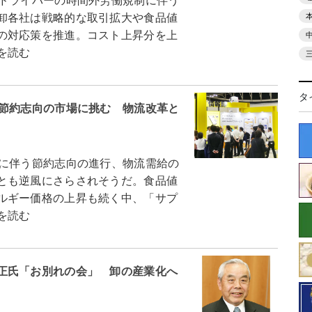
はドライバーの時間外労働規制に伴う
卸各社は戦略的な取引拡大や食品値
の対応策を推進。コスト上昇分を上
を読む
タ
、節約志向の市場に挑む 物流改革と
に伴う節約志向の進行、物流需給の
とも逆風にさらされそうだ。食品値
ルギー価格の上昇も続く中、「サプ
を読む
正氏「お別れの会」 卸の産業化へ