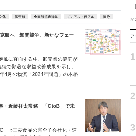
―
文化
酒類卸
全国卸流通特集
ノンアル・低アル
国分
20
風克服へ 卸間競争、新たなフェー
ア
1
逆風に直面する中、卸売業の健闘が
連続で顕著な収益改善成果を示し、
4月の物流「2024年問題」の本格
2
・近藤祥太常務 「CtoB」で未
3
EO ○三菱食品の完全子会社化・連