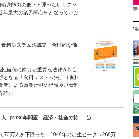
内輸送能力の低下と運べないリスク
媒
、近年最大の業界関心事となっていた
特
＝食料システム法成立 合理的な価
続性確保に向けた重要な法律が制定
版となる「食料システム法」（食料
業者による事業活動の促進及び食料
を読む
人口2030年問題 経済・社会の持…
0万人を下回った。1949年の出生ピーク（269万