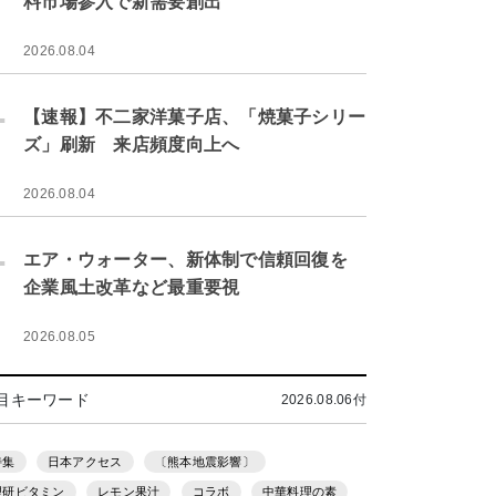
料市場参入で新需要創出
2026.08.04
.
【速報】不二家洋菓子店、「焼菓子シリー
ズ」刷新 来店頻度向上へ
2026.08.04
.
エア・ウォーター、新体制で信頼回復を
企業風土改革など最重要視
2026.08.05
目キーワード
2026.08.06付
特集
日本アクセス
〔熊本地震影響〕
理研ビタミン
レモン果汁
コラボ
中華料理の素