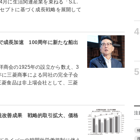
月に生活関連産業を束ねる「S.L.
コンセプトに基づく成長戦略を展開して
4
成長加速 100周年に新たな船出
商会の1925年の設立から数え、3
5
年に三菱商事による同社の完全子会
三菱食品は非上場会社として、三菱
注
益改善成果 戦略的取引拡大、価格