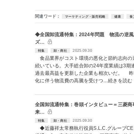
関連ワード：
マーケティング・販売戦略
健康
食
◆全国卸流通特集：2024年問題 物流の逆
ズ…
2025.09.30
特集
卸・商社
食品業界がコスト環境の悪化と節約志向の
続いている。大手総合卸の24年度業績は3期
過去最高益を更新した企業も相次いだ。 昨年
化に伴う物流費の高騰を受けつ…続きを読む
全国卸流通特集：巻頭インタビュー＝三菱商事
来…
2025.09.30
特集
卸・商社
◆近藤祥太常務執行役員S.L.C.グループC