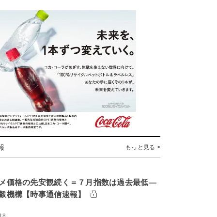
報
もっと見る >
メ価格の先安観続く＝７月指数は過去最低―
穀機構【時事通信速報】
18