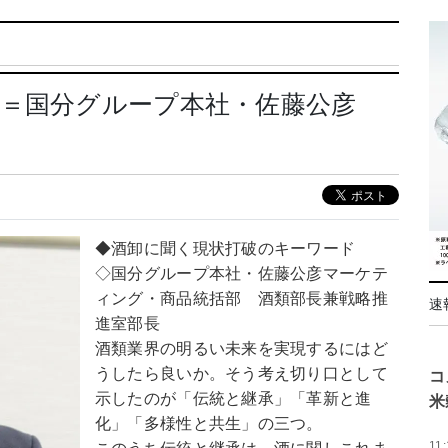
く＝国分グループ本社・佐藤公彦
◆酒卸に聞く現状打破のキーワード
◇国分グループ本社・佐藤公彦マーケテ
ィング・商品統括部 酒類部長兼戦略推
速
進室部長
酒類業界の明るい未来を実現するにはど
うしたら良いか。そう考え切り口として
コ
示したのが「伝統と継承」「革新と進
米
化」「多様性と共生」の三つ。
11: