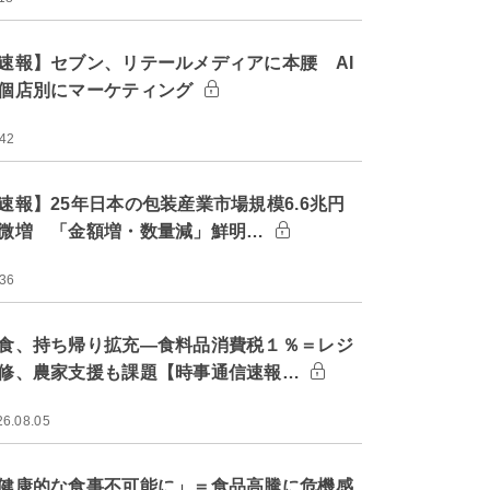
速報】セブン、リテールメディアに本腰 AI
個店別にマーケティング
:42
速報】25年日本の包装産業市場規模6.6兆円
微増 「金額増・数量減」鮮明…
:36
食、持ち帰り拡充―食料品消費税１％＝レジ
修、農家支援も課題【時事通信速報…
26.08.05
健康的な食事不可能に」＝食品高騰に危機感