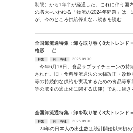
制限）から1年半が経過した。これに伴う国
の増大--いわゆる「物流の2024年問題」は
が、今のところ供給停止な…続きを読む
全国卸流通特集：卸を取り巻く8大トレンド
格形…
2025.09.30
特集
卸・商社
今年6月18日、食品サプライチェーンの持
された。旧・食料等流通法の大幅改正・改称
等の持続的な供給を実現するための食品等事
等の取引の適正化に関する法律）であ…続き
全国卸流通特集：卸を取り巻く8大トレンド＝
2025.09.30
特集
卸・商社
24年の日本人の出生数は統計開始以来初めて7