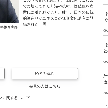
このうち伝統と継承は、酒に関しこれま
でに培ってきた知識や技術、価値観を次
世代に引き継ぐこと。昨年、日本の伝統
【
的酒造りがユネスコの無形文化遺産に登
で
録された。需
戦略推進室部
09
【
と
09
続きを読む
外
改
会員の方はこちら
20
ンに関するヘルプ
「