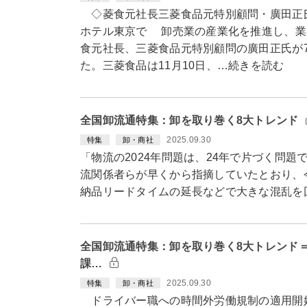
◇菱食元社長三菱食品元特別顧問・廣田正氏
ホテル東京で 卸売業の産業化を推進し、業
食元社長、三菱食品元特別顧問の廣田正氏が7
た。三菱食品は11月10日、…続きを読む
全国卸流通特集：卸を取り巻く8大トレンド
2025.09.30
特集
卸・商社
「物流の2024年問題は、24年で片づく問題
流関係者らが早くから指摘していたとおり、
納品リードタイムの延長などで大きな混乱を
全国卸流通特集：卸を取り巻く8大トレンド＝
課…
2025.09.30
特集
卸・商社
ドライバー職への時間外労働規制の適用開始（