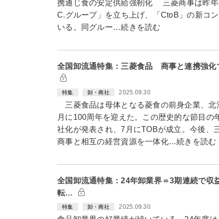
携通じ食の安定供給強靭化 三菱商事は昨年4
C.グループ」を立ち上げ、「CtoB」の新
いる。同グルー…続きを読む
全国卸流通特集：三菱食品 商事と連携強化で
2025.09.30
特集
卸・商社
三菱食品は母体となる菱食の前身企業、北洋
月に100周年を迎えた。この歴史的な節目の
社化が発表され、7月にTOBが成立。今後、
商事と相互の経営資源を一体化…続きを読む
全国卸流通特集：24年卸業界＝3期連続で収
転…
2025.09.30
特集
卸・商社