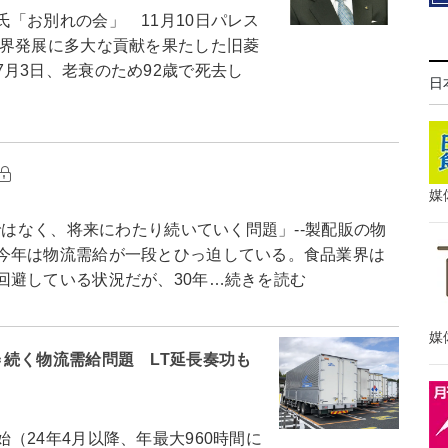
「お別れの会」 11月10日パレス
界発展に多大な貢献を果たした旧菱
月3日、老衰のため92歳で死去し
日
媒
ではなく、将来にわたり続いていく問題」--製配販の物
今年は物流需給が一段とひっ迫している。食品業界は
回避している状況だが、30年…続きを読む
媒
続く物流需給問題 LT延長奏功も
24年4月以降、年最大960時間に