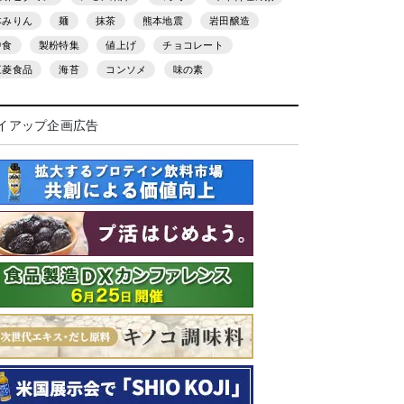
本みりん
麺
抹茶
熊本地震
岩田醸造
中食
製粉特集
値上げ
チョコレート
三菱食品
海苔
コンソメ
味の素
イアップ企画広告