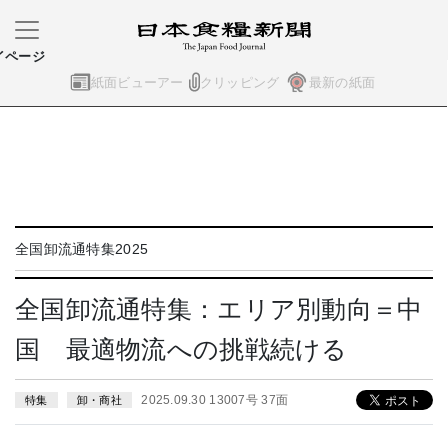
イページ
紙面ビューアー
クリッピング
最新の紙面
全国卸流通特集2025
全国卸流通特集：エリア別動向＝中
国 最適物流への挑戦続ける
2025.09.30 13007号 37面
特集
卸・商社