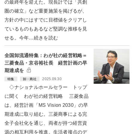
の最終年を迎えた。現長計では「共創
圏の確立」など重要施策を掲げるが、
方針の中にはすでに目標値をクリアし
ているものもあるなど堅調な推移を見
せる。今年…続きを読む
全国卸流通特集：わが社の経営戦略＝
三菱食品・京谷裕社長 経営計画の早
期達成を
2025.09.30
特集
卸・商社
◇ナショナルホールセラー トップ
に聞く わが社の経営戦略 三菱食品
は、経営計画「MS Vision 2030」の早
期達成に取り組む。三菱商事による完
全子会社化を通じ、両者が持つ経営資
源の相互利用を推進。生活者接点のデ