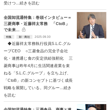
受けつ…続きを読む
全国卸流通特集：巻頭インタビュー＝
三菱商事・近藤祥太常務 「CtoB」
で未来…
2025.09.30
特集
卸・商社
◆近藤祥太常務執行役員S.L.C.グル
ープCEO ○三菱食品の完全子会社
化・連携通じ食の安定供給強靭化 三
菱商事は昨年4月に生活関連産業を束
ねる「S.L.C.グループ」を立ち上げ、
「CtoB」の新コンセプトに基づく成長
戦略を展開している。同グルー…続き
を読む
全国卸流通特集：三菱食品 商事と連