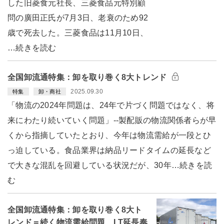
した旧菱食元社長、三菱食品元特別顧
問の廣田正氏が7月3日、老衰のため92
歳で死去した。三菱食品は11月10日、
…続きを読む
全国卸流通特集：卸を取り巻く8大トレンド
2025.09.30
特集
卸・商社
「物流の2024年問題は、24年で片づく問題ではなく、将
来にわたり続いていく問題」--製配販の物流関係者らが早
くから指摘していたとおり、今年は物流需給が一段とひ
っ迫している。食品業界は納品リードタイムの延長など
で大きな混乱を回避している状況だが、30年…続きを読
む
全国卸流通特集：卸を取り巻く8大ト
レンド＝続く物流需給問題 LT延長奏