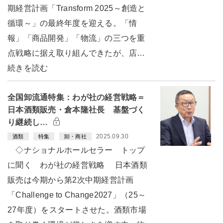
期経営計画「Transform 2025～創造と
循環～」の最終年度を迎える。「情
報」「商品開発」「物流」の三つを重
点戦略に据え取り組んできたが、店…
続きを読む
全国卸流通特集：わが社の経営戦略＝
日本酒類販売・倉本隆社長 基盤づく
り継続し…
2025.09.30
酒類
特集
卸・商社
◇ナショナルホールセラー トップ
に聞く わが社の経営戦略 日本酒類
販売は今期から第2次中期経営計画
「Challenge to Change2027」（25～
27年度）をスタートさせた。酒類市場