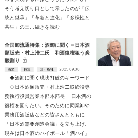
そう考え切り口として示したのが「伝
統と継承」「革新と進化」「多様性と
共生」の三…続きを読む
全国卸流通特集：酒卸に聞く＝日本酒
類販売・村上浩二氏 和酒復権狙う炭
酸割り
2025.09.30
酒類
特集
卸・商社
◆酒卸に聞く現状打破のキーワード
◇日本酒類販売・村上浩二取締役専
務執行役員営業本部本部長 日本酒の
復権を図りたい。そのために同業卸や
業務用酒販店などの皆さんとともに
「日本酒需要創造会議」を立ち上げ、
現在は日本酒のハイボール「酒ハイ」