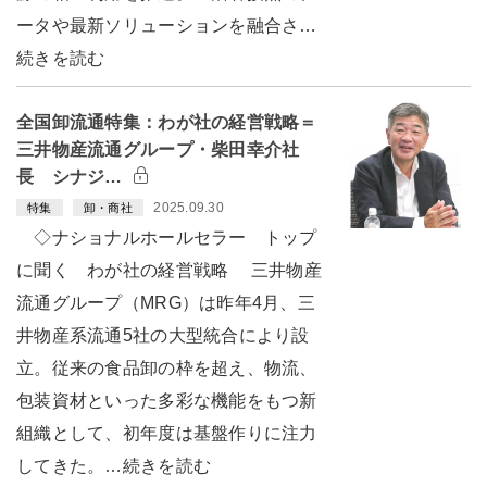
ータや最新ソリューションを融合さ…
続きを読む
全国卸流通特集：わが社の経営戦略＝
三井物産流通グループ・柴田幸介社
長 シナジ…
2025.09.30
特集
卸・商社
◇ナショナルホールセラー トップ
に聞く わが社の経営戦略 三井物産
流通グループ（MRG）は昨年4月、三
井物産系流通5社の大型統合により設
立。従来の食品卸の枠を超え、物流、
包装資材といった多彩な機能をもつ新
組織として、初年度は基盤作りに注力
してきた。…続きを読む