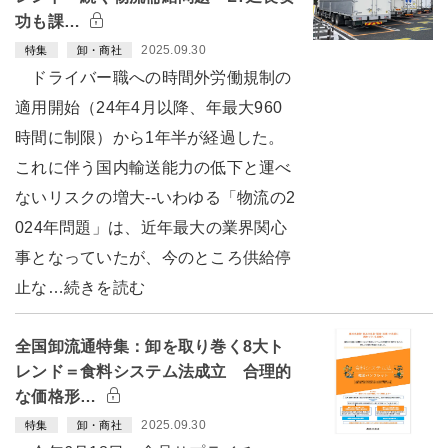
功も課…
2025.09.30
特集
卸・商社
ドライバー職への時間外労働規制の
適用開始（24年4月以降、年最大960
時間に制限）から1年半が経過した。
これに伴う国内輸送能力の低下と運べ
ないリスクの増大--いわゆる「物流の2
024年問題」は、近年最大の業界関心
事となっていたが、今のところ供給停
止な…続きを読む
全国卸流通特集：卸を取り巻く8大ト
レンド＝食料システム法成立 合理的
な価格形…
2025.09.30
特集
卸・商社