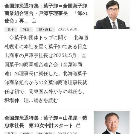
全国卸流通特集：菓子卸＝全国菓子卸
商業組合連合・戸澤亨理事長 「卸の
使命」再…
2025.09.30
菓子
特集
卸・商社
◇菓子卸団体トップに聞く 北海道
札幌市に本社を置く菓子卸である日之
出商事の戸澤亨社長は2025年5月、全
国菓子卸商業組合連合会（全菓卸商
連）の理事長に就任した。北海道菓子
卸商業組合からの全菓卸商連理事長就
任は初で、関東圏以外からの就任も、
堀場伸二理…続きを読む
全国卸流通特集：菓子卸＝山星屋・猪
忠孝社長 第10次中計スタート
2025.09.30
菓子
特集
卸・商社