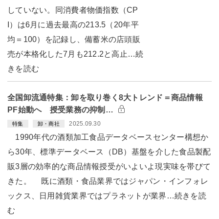
していない。同消費者物価指数（CP
I）は6月に過去最高の213.5（20年平
均＝100）を記録し、備蓄米の店頭販
売が本格化した7月も212.2と高止…続
きを読む
全国卸流通特集：卸を取り巻く8大トレンド＝商品情報
PF始動へ 授受業務の抑制…
2025.09.30
特集
卸・商社
1990年代の酒類加工食品データベースセンター構想か
ら30年、標準データベース（DB）基盤を介した食品製配
販3層の効率的な商品情報授受がいよいよ現実味を帯びて
きた。 既に酒類・食品業界ではジャパン・インフォレ
ックス、日用雑貨業界ではプラネットが業界…続きを読
む