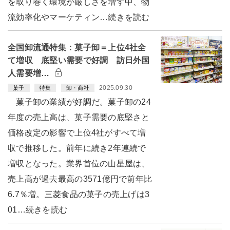
を取り巻く環境が厳しさを増す中、物
流効率化やマーケティン…続きを読む
全国卸流通特集：菓子卸＝上位4社全
て増収 底堅い需要で好調 訪日外国
人需要増…
2025.09.30
菓子
特集
卸・商社
菓子卸の業績が好調だ。菓子卸の24
年度の売上高は、菓子需要の底堅さと
価格改定の影響で上位4社がすべて増
収で推移した。前年に続き2年連続で
増収となった。業界首位の山星屋は、
売上高が過去最高の3571億円で前年比
6.7％増。三菱食品の菓子の売上げは3
01…続きを読む