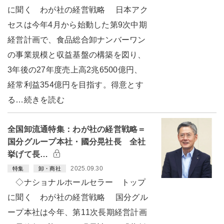
に聞く わが社の経営戦略 日本アク
セスは今年4月から始動した第9次中期
経営計画で、食品総合卸ナンバーワン
の事業規模と収益基盤の構築を図り、
3年後の27年度売上高2兆6500億円、
経常利益354億円を目指す。得意とす
る…続きを読む
全国卸流通特集：わが社の経営戦略＝
国分グループ本社・國分晃社長 全社
挙げて長…
2025.09.30
特集
卸・商社
◇ナショナルホールセラー トップ
に聞く わが社の経営戦略 国分グル
ープ本社は今年、第11次長期経営計画