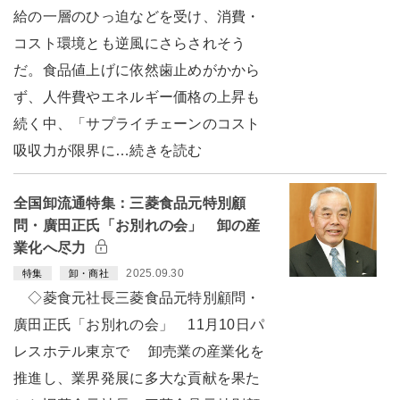
給の一層のひっ迫などを受け、消費・
コスト環境とも逆風にさらされそう
だ。食品値上げに依然歯止めがかから
ず、人件費やエネルギー価格の上昇も
続く中、「サプライチェーンのコスト
吸収力が限界に…続きを読む
全国卸流通特集：三菱食品元特別顧
問・廣田正氏「お別れの会」 卸の産
業化へ尽力
2025.09.30
特集
卸・商社
◇菱食元社長三菱食品元特別顧問・
廣田正氏「お別れの会」 11月10日パ
レスホテル東京で 卸売業の産業化を
推進し、業界発展に多大な貢献を果た