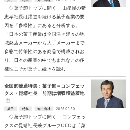
◇菓子卸トップに聞く 山星屋の猪
忠孝社長は躍進を続ける菓子産業の要
因を「多様性」にあると分析する。
「日本の菓子産業は全国津々浦々の地
域銘店メーカーから大手メーカーまで
多彩で特筆性のある商品で構成されお
り、日本の産業の中でもまれなこの多
様性こそが菓子…続きを読む
全国卸流通特集：菓子卸＝コンフェッ
クス・昆靖社長 前期は増収増益着地
2025.09.30
菓子
特集
卸・商社
◇菓子卸トップに聞く コンフェッ
クスの昆靖社長兼グループCEOは「菓