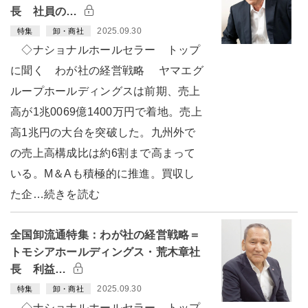
長 社員の…
2025.09.30
特集
卸・商社
◇ナショナルホールセラー トップ
に聞く わが社の経営戦略 ヤマエグ
ループホールディングスは前期、売上
高が1兆0069億1400万円で着地。売上
高1兆円の大台を突破した。九州外で
の売上高構成比は約6割まで高まって
いる。M＆Aも積極的に推進。買収し
た企…続きを読む
全国卸流通特集：わが社の経営戦略＝
トモシアホールディングス・荒木章社
長 利益…
2025.09.30
特集
卸・商社
◇ナショナルホールセラー トップ