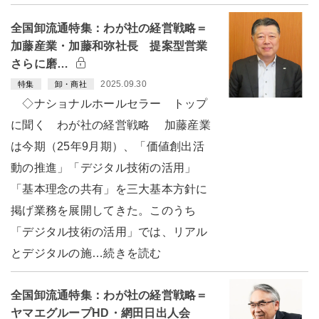
全国卸流通特集：わが社の経営戦略＝
加藤産業・加藤和弥社長 提案型営業
さらに磨…
2025.09.30
特集
卸・商社
◇ナショナルホールセラー トップ
に聞く わが社の経営戦略 加藤産業
は今期（25年9月期）、「価値創出活
動の推進」「デジタル技術の活用」
「基本理念の共有」を三大基本方針に
掲げ業務を展開してきた。このうち
「デジタル技術の活用」では、リアル
とデジタルの施…続きを読む
全国卸流通特集：わが社の経営戦略＝
ヤマエグループHD・網田日出人会