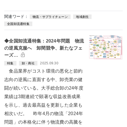
関連ワード：
物流・サプライチェーン
地域創生
全国卸流通特集
◆全国卸流通特集：2024年問題 物流
の逆風克服へ 卸間競争、新たなフェ
ーズ…
2025.09.30
特集
卸・商社
食品業界がコスト環境の悪化と節約
志向の逆風に直面する中、卸売業の健
闘が続いている。大手総合卸の24年度
業績は3期連続で顕著な収益改善成果
を示し、過去最高益を更新した企業も
相次いだ。 昨年4月の物流「2024年
問題」の本格化に伴う物流費の高騰を