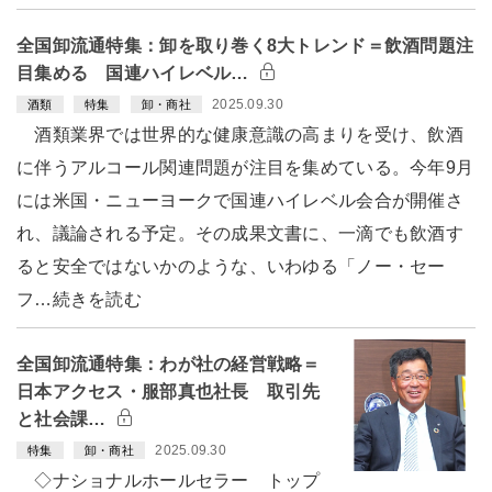
全国卸流通特集：卸を取り巻く8大トレンド＝飲酒問題注
目集める 国連ハイレベル…
2025.09.30
酒類
特集
卸・商社
酒類業界では世界的な健康意識の高まりを受け、飲酒
に伴うアルコール関連問題が注目を集めている。今年9月
には米国・ニューヨークで国連ハイレベル会合が開催さ
れ、議論される予定。その成果文書に、一滴でも飲酒す
ると安全ではないかのような、いわゆる「ノー・セー
フ…続きを読む
全国卸流通特集：わが社の経営戦略＝
日本アクセス・服部真也社長 取引先
と社会課…
2025.09.30
特集
卸・商社
◇ナショナルホールセラー トップ