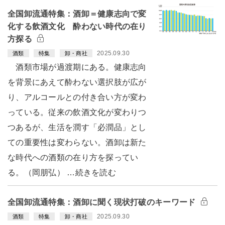
全国卸流通特集：酒卸＝健康志向で変
化する飲酒文化 酔わない時代の在り
方探る
2025.09.30
酒類
特集
卸・商社
酒類市場が過渡期にある。健康志向
を背景にあえて酔わない選択肢が広が
り、アルコールとの付き合い方が変わ
っている。従来の飲酒文化が変わりつ
つあるが、生活を潤す「必潤品」とし
ての重要性は変わらない。酒卸は新た
な時代への酒類の在り方を探ってい
る。（岡朋弘） …続きを読む
全国卸流通特集：酒卸に聞く現状打破のキーワード
2025.09.30
酒類
特集
卸・商社