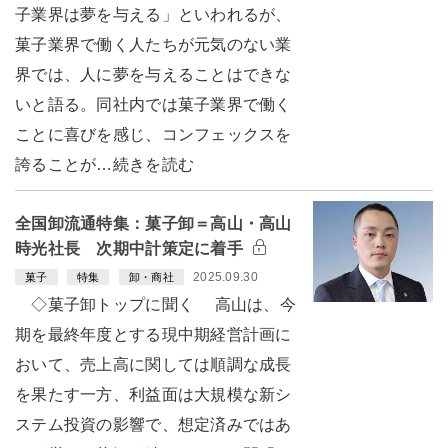
子業界は夢を与える」といわれるが、
菓子業界で働く人たちが元気のない業
界では、人に夢を与えることはできな
いと語る。同社内では菓子業界で働く
ことに喜びを感じ、コンフェックスを
誇ることが…続きを読む
全国卸流通特集：菓子卸＝高山・高山
時光社長 次期中計策定に着手
2025.09.30
菓子
特集
卸・商社
◇菓子卸トップに聞く 高山は、今
期を最終年度とする現中期経営計画に
おいて、売上高に関しては順調な成長
を果たす一方、利益面は大規模な新シ
ステム投資の影響で、想定済みではあ