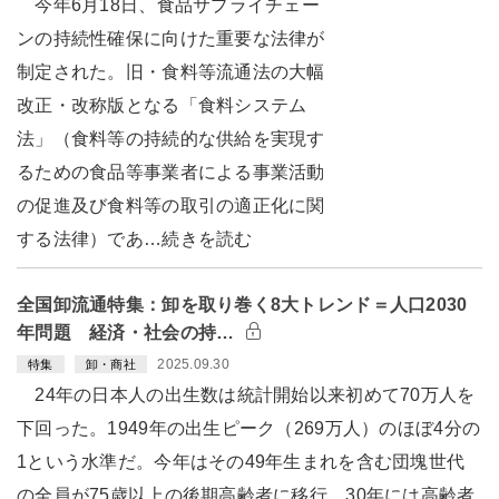
今年6月18日、食品サプライチェー
ンの持続性確保に向けた重要な法律が
制定された。旧・食料等流通法の大幅
改正・改称版となる「食料システム
法」（食料等の持続的な供給を実現す
るための食品等事業者による事業活動
の促進及び食料等の取引の適正化に関
する法律）であ…続きを読む
全国卸流通特集：卸を取り巻く8大トレンド＝人口2030
年問題 経済・社会の持…
2025.09.30
特集
卸・商社
24年の日本人の出生数は統計開始以来初めて70万人を
下回った。1949年の出生ピーク（269万人）のほぼ4分の
1という水準だ。今年はその49年生まれを含む団塊世代
の全員が75歳以上の後期高齢者に移行。30年には高齢者