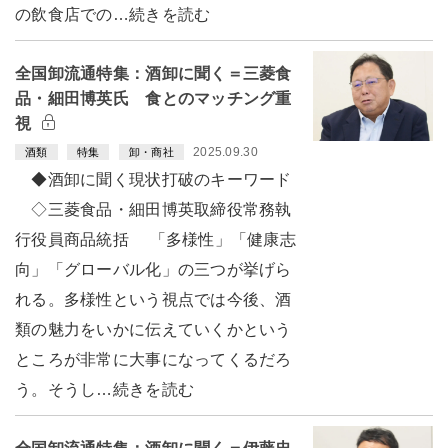
の飲食店での…続きを読む
全国卸流通特集：酒卸に聞く＝三菱食
品・細田博英氏 食とのマッチング重
視
2025.09.30
酒類
特集
卸・商社
◆酒卸に聞く現状打破のキーワード
◇三菱食品・細田博英取締役常務執
行役員商品統括 「多様性」「健康志
向」「グローバル化」の三つが挙げら
れる。多様性という視点では今後、酒
類の魅力をいかに伝えていくかという
ところが非常に大事になってくるだろ
う。そうし…続きを読む