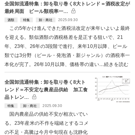
全国卸流通特集：卸を取り巻く8大トレンド＝酒税改定が
最終局面 ビール類税率一…
2025.09.30
酒類
特集
卸・商社
この5年かけ進んできた酒税法改定が来年いよいよ最終
を迎える。類似酒類の酒税格差を是正する狙いで、21
年、23年、26年の3段階で進行。来年10月以降、ビール
類では3分野（ビール・発泡酒・新ジャンル）の酒税率一
本化が完了。26年10月以降、価格帯の違い…続きを読む
全国卸流通特集：卸を取り巻く8大ト
レンド＝不安定な農産品供給 加工食
品トレン…
2025.09.30
特集
卸・商社
国内農産品の供給不安が相次いでい
る。23年産米の不作を端緒とするコメ
の不足・高騰は今月中旬現在も沈静化