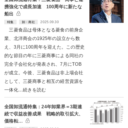
携強化で成長加速 100周年に新たな
船出
2025.09.30
特集
卸・商社
三菱食品は母体となる菱食の前身企
業、北洋商会の1925年の設立から数
え、3月に100周年を迎えた。この歴史
的な節目の年に三菱商事による同社の
完全子会社化が発表され、7月にTOB
が成立。今後、三菱食品は非上場会社
として、三菱商事と相互の経営資源を
一体化…続きを読む
全国卸流通特集：24年卸業界＝3期連
続で収益改善成果 戦略的取引拡大、
価格転…