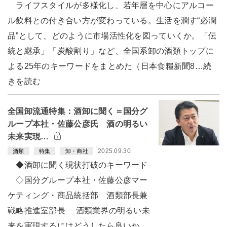
ライフスタイルが多様化し、若年層を中心にアルコー
ル飲料との付き合い方が変わっている。生活を潤す“必潤
品”として、どのように市場活性化を図っていくか。「伝
統と継承」「炭酸割り」など、全国系卸の酒類トップに
よる25年のキーワードをまとめた（日本食糧新聞8…続
きを読む
全国卸流通特集：酒卸に聞く＝国分グ
ループ本社・佐藤公彦氏 酒の明るい
未来実現…
2025.09.30
酒類
特集
卸・商社
◆酒卸に聞く現状打破のキーワード
◇国分グループ本社・佐藤公彦マー
ケティング・商品統括部 酒類部長兼
戦略推進室部長 酒類業界の明るい未
来を実現するにはどうしたら良いか。