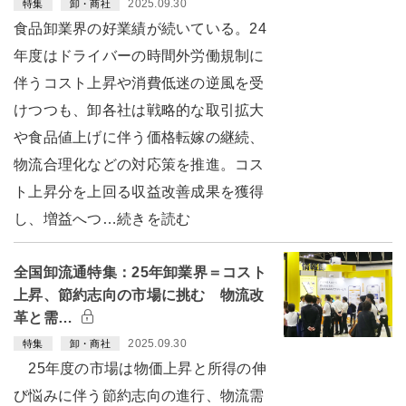
2025.09.30
特集
卸・商社
食品卸業界の好業績が続いている。24
年度はドライバーの時間外労働規制に
伴うコスト上昇や消費低迷の逆風を受
けつつも、卸各社は戦略的な取引拡大
や食品値上げに伴う価格転嫁の継続、
物流合理化などの対応策を推進。コス
ト上昇分を上回る収益改善成果を獲得
し、増益へつ…続きを読む
全国卸流通特集：25年卸業界＝コスト
上昇、節約志向の市場に挑む 物流改
革と需…
2025.09.30
特集
卸・商社
25年度の市場は物価上昇と所得の伸
び悩みに伴う節約志向の進行、物流需