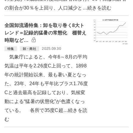
の割合が30％を上回り、人口減少と…続きを読む
全国卸流通特集：卸を取り巻く8大ト
レンド＝記録的猛暑の常態化 棚替え
時期など…
2025.09.30
特集
卸・商社
気象庁によると、今年6～8月の平均
気温は平年を2.26度C上回って、1898
年の統計開始以来、最も暑い夏となっ
た。23年、24年も平年比プラス1.76度
Cと過去最高を記録しており、気候変
動による“猛暑の状態化”が色濃くなっ
ている。 各所で35度C超…続きを読
む