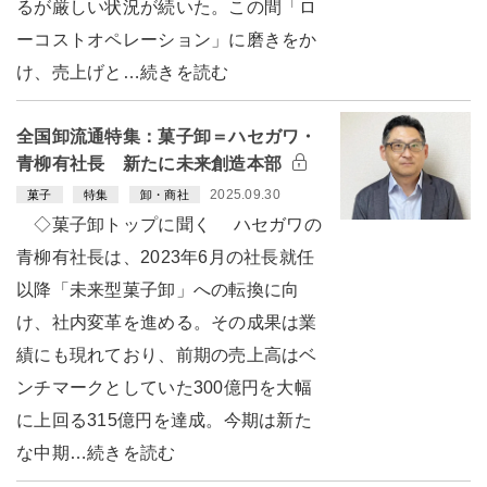
るが厳しい状況が続いた。この間「ロ
ーコストオペレーション」に磨きをか
け、売上げと…続きを読む
全国卸流通特集：菓子卸＝ハセガワ・
青柳有社長 新たに未来創造本部
2025.09.30
菓子
特集
卸・商社
◇菓子卸トップに聞く ハセガワの
青柳有社長は、2023年6月の社長就任
以降「未来型菓子卸」への転換に向
け、社内変革を進める。その成果は業
績にも現れており、前期の売上高はベ
ンチマークとしていた300億円を大幅
に上回る315億円を達成。今期は新た
な中期…続きを読む