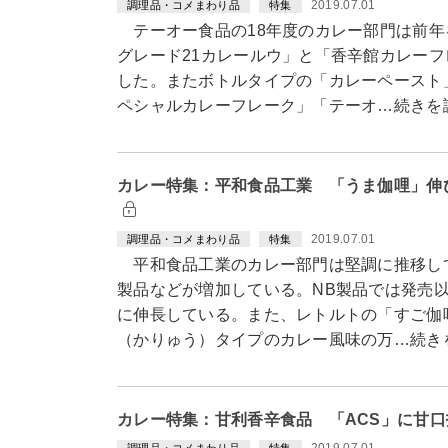
2019.07.01
調理品・コメまわり品
特集
テーオー食品の18年度のカレー部門は前年
グレード21カレールウ」と「香辛館カレーフ
した。またボトルタイプの「カレーペースト
ペシャルカレーフレーク」「テーオ…続きを
カレー特集：平和食品工業 「うま伽哩」伸
2019.07.01
調理品・コメまわり品
特集
平和食品工業のカレー部門は堅調に推移して
製品などが増加している。NB製品では発売
に伸長している。また、レトルトの「すご伽
（かりゅう）タイプのカレー風味の万…続き
カレー特集：甘利香辛食品 「ACS」に甘