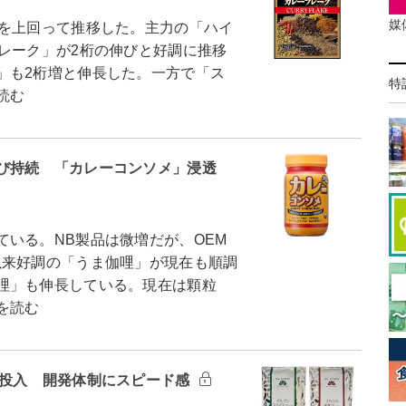
媒
を上回って推移した。主力の「ハイ
レーク」が2桁の伸びと好調に推移
」も2桁増と伸長した。一方で「ス
特
読む
び持続 「カレーコンソメ」浸透
いる。NB製品は微増だが、OEM
以来好調の「うま伽哩」が現在も順調
哩」も伸長している。現在は顆粒
を読む
口投入 開発体制にスピード感