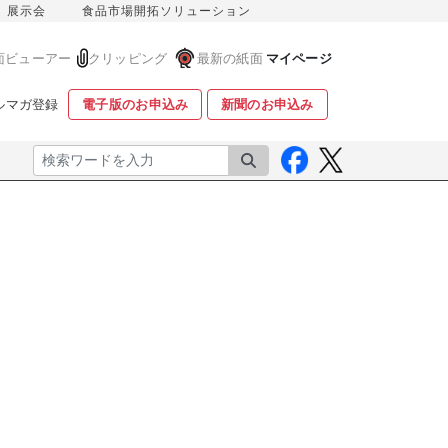
展示会
食品市場開拓ソリューション
面ビューアー
クリッピング
最新の紙面
マイページ
ルマガ登録
電子版のお申込み
新聞のお申込み
検索