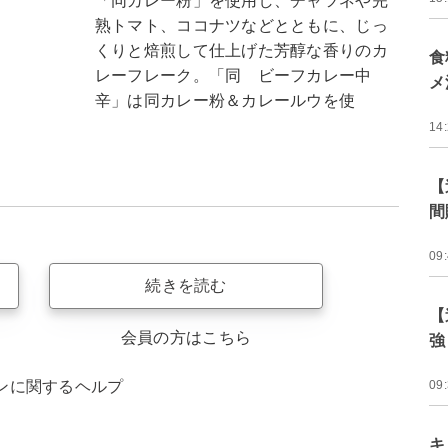
「同カレー粉」を使用し、チャツネや完
熟トマト、ココナツなどとともに、じっ
くりと焙煎して仕上げた芳醇な香りのカ
食
レーフレーク。「同 ビーフカレー中
メ
辛」は同カレー粉＆カレールウを使
14
【
間
09
続きを読む
【
会員の方はこちら
強
09
ンに関するヘルプ
キ