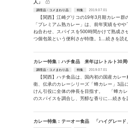
人」
2019.07.01
調理品・コメまわり品
特集
【関西】江崎グリコの19年3月期カレー群
「プレミアム熟カレー」は、前年実績をやや
ね合わせ、スパイスを500時間かけて熟成さ
つ個包装という便利さが特徴。1…続きを読
カレー特集：ハチ食品 来年はレトルト30
2019.07.01
調理品・コメまわり品
特集
【関西】ハチ食品は、国内初の国産カレー
衛、伝承のカレーシリーズ「蜂カレー」3品
けん引役に全体の伸長を目指す。 「蜂カレ
のスパイスを調合し、芳醇な香りに…続きを
カレー特集：テーオー食品 「ハイグレード