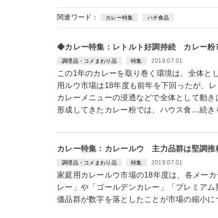
関連ワード：
カレー特集
ハチ食品
◆カレー特集：レトルト好調持続 カレー粉
2019.07.01
調理品・コメまわり品
特集
この1年のカレーを取り巻く環境は、全体と
用ルウ市場は18年度も前年を下回ったが、
カレーメニューの浸透などで全体として動き
形成してきたカレー粉では、ハウス食…続き
カレー特集：カレールウ 主力品群は堅調推
2019.07.01
調理品・コメまわり品
特集
家庭用カレールウ市場の18年度は、各メー
レー」や「ゴールデンカレー」「プレミアム
価品群が数字を落としたことが市場の縮小に