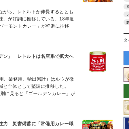
ながら、レトルトが伸長するととも
味」が好調に推移している。18年度
「バーモントカレー」が堅調に推移
タ
デン」 レトルトは名店系で拡大へ
用、業務用、輸出累計）はルウが微
微減と全体として堅調に推移した。
。商品別に見ると「ゴールデンカレー」が
注力 災害備蓄に「常備用カレー職