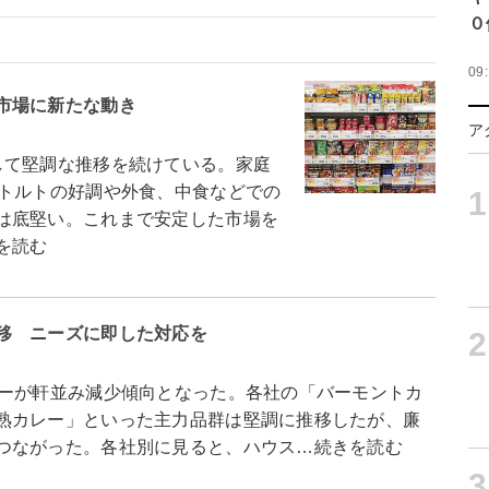
０
09
市場に新たな動き
ア
して堅調な推移を続けている。家庭
レトルトの好調や外食、中食などでの
1
は底堅い。これまで安定した市場を
を読む
移 ニーズに即した対応を
2
カーが軒並み減少傾向となった。各社の「バーモントカ
熟カレー」といった主力品群は堅調に推移したが、廉
つながった。各社別に見ると、ハウス…続きを読む
3