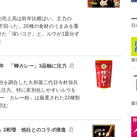
の売上高は前年比横ばい。主力の
日
下回った。20種の食材のうまみを重
せた「深いコク」と、ルウが1皿分ず
む
媒
周年 「蜂カレー」3品軸に注力
粉を調合した大和屋二代目今村弥兵
に注力。特に差別化しやすいルウを
ー カレー粉」は厳選された22種類
媒
読む
」2桁増 他社とのコラボ推進