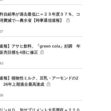
料自給率が過去最低に＝２５年度３７％、コ
消費減で―農水省【時事通信速報】
:27
速報】アサヒ飲料、「green cola」好調 年
販売目標を4倍に修正
:43
速報】植物性ミルク、豆乳・アーモンドの2
 26年上期過去最高達成
:38
リンＨＤ、加サプリメント大手買収＝２２０