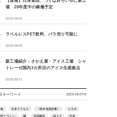
【速報】日清食品、つくばみらい市に新工
場 29年度中の稼働予定
2026.08.05
.
ラベルレスPET飲料、バラ売り可能に
2026.08.05
.
新工場紹介：さかえ屋・アイス工場 シャ
トレーゼ国内3カ所目のアイス生産拠点
2026.08.01
目キーワード
2026.08.07付
特集
日本アクセス
〔熊本地震影響〕
コラボ
理研ビタミン
麺
岩田醸造
値上げ
中食