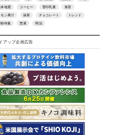
熊本地震
コーヒー
雪印乳業
海苔
レモン果汁
抹茶
チョコレート
トレンド
製粉特集
惣菜
明治
イアップ企画広告