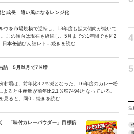
％増と成長 追い風になるレンジ化
ルウを市場規模で逆転し、18年度も拡大傾向が続いて
4
た。この傾向は現在も継続し、5月までの1年間でも同2.
。 日本缶詰びん詰レト…続きを読む
5
缶詰 5月単月で7％増
粉市場は、前年比3.2％減となった。16年度のカレー粉
ると生産量が前年比2.1％増7494tとなっている。
を見ると、同0…続きを読む
注
く 「味付カレーパウダー」目標倍