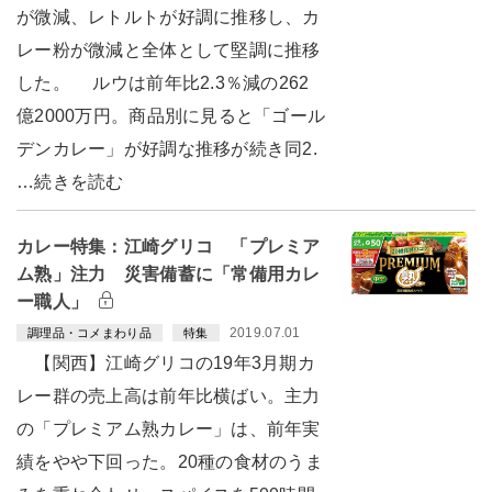
が微減、レトルトが好調に推移し、カ
レー粉が微減と全体として堅調に推移
した。 ルウは前年比2.3％減の262
億2000万円。商品別に見ると「ゴール
デンカレー」が好調な推移が続き同2.
…続きを読む
カレー特集：江崎グリコ 「プレミア
ム熟」注力 災害備蓄に「常備用カレ
ー職人」
2019.07.01
調理品・コメまわり品
特集
【関西】江崎グリコの19年3月期カ
レー群の売上高は前年比横ばい。主力
の「プレミアム熟カレー」は、前年実
績をやや下回った。20種の食材のうま