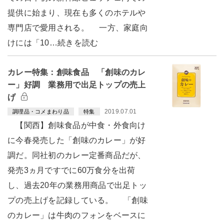
提供に始まり、現在も多くのホテルや
専門店で愛用される。 一方、家庭向
けには「10…続きを読む
カレー特集：創味食品 「創味のカレ
ー」好調 業務用で出足トップの売上
げ
2019.07.01
調理品・コメまわり品
特集
【関西】創味食品が中食・外食向け
に今春発売した「創味のカレー」が好
調だ。同社初のカレー定番商品だが、
発売3ヵ月ですでに60万食分を出荷
し、過去20年の業務用商品で出足トッ
プの売上げを記録している。 「創味
のカレー」は牛肉のフォンをベースに