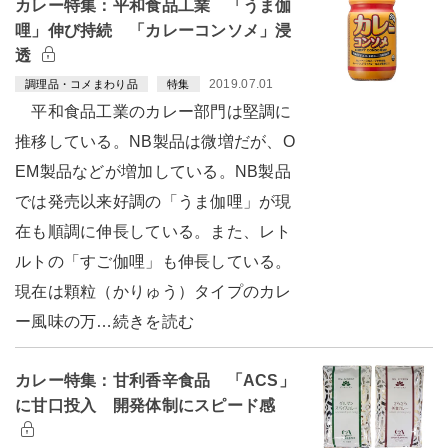
カレー特集：平和食品工業 「うま伽
哩」伸び持続 「カレーコンソメ」浸
透
2019.07.01
調理品・コメまわり品
特集
平和食品工業のカレー部門は堅調に
推移している。NB製品は微増だが、O
EM製品などが増加している。NB製品
では発売以来好調の「うま伽哩」が現
在も順調に伸長している。また、レト
ルトの「すご伽哩」も伸長している。
現在は顆粒（かりゅう）タイプのカレ
ー風味の万…続きを読む
カレー特集：甘利香辛食品 「ACS」
に甘口投入 開発体制にスピード感