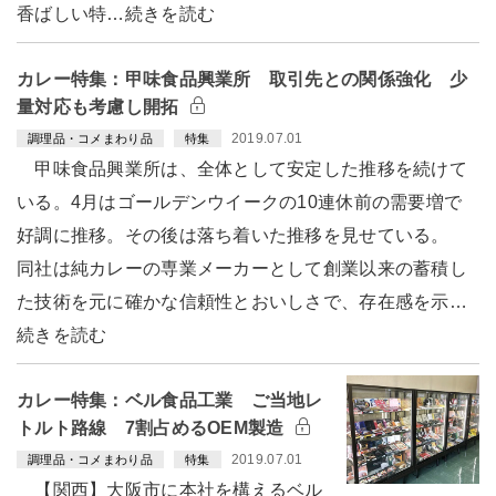
香ばしい特…続きを読む
カレー特集：甲味食品興業所 取引先との関係強化 少
量対応も考慮し開拓
2019.07.01
調理品・コメまわり品
特集
甲味食品興業所は、全体として安定した推移を続けて
いる。4月はゴールデンウイークの10連休前の需要増で
好調に推移。その後は落ち着いた推移を見せている。
同社は純カレーの専業メーカーとして創業以来の蓄積し
た技術を元に確かな信頼性とおいしさで、存在感を示…
続きを読む
カレー特集：ベル食品工業 ご当地レ
トルト路線 7割占めるOEM製造
2019.07.01
調理品・コメまわり品
特集
【関西】大阪市に本社を構えるベル