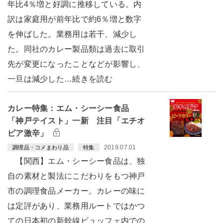
年比4％増と好調に推移している。内
訳は家庭用が前年比で約6％増と数字
を伸ばした。業務用は若干、減少し
た。同社のカレー製品類は過去に取引
先が変更になったことなどが影響し、
一旦は減少した…続きを読む
カレー特集：エム・シーシー食品
「神戸テイスト」一新 注目「エチオ
ピア激辛」
2019.07.01
調理品・コメまわり品
特集
【関西】エム・シーシー食品は、独
自の素材と製法にこだわりをもつ神戸
市の調理食品メーカー。カレーの味に
は定評があり、業務用ルートではかつ
ての日本初の新幹線ビュッフェ内での