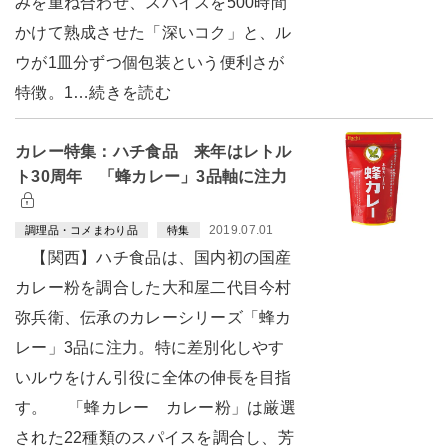
みを重ね合わせ、スパイスを500時間
かけて熟成させた「深いコク」と、ル
ウが1皿分ずつ個包装という便利さが
特徴。1…続きを読む
カレー特集：ハチ食品 来年はレトル
ト30周年 「蜂カレー」3品軸に注力
2019.07.01
調理品・コメまわり品
特集
【関西】ハチ食品は、国内初の国産
カレー粉を調合した大和屋二代目今村
弥兵衛、伝承のカレーシリーズ「蜂カ
レー」3品に注力。特に差別化しやす
いルウをけん引役に全体の伸長を目指
す。 「蜂カレー カレー粉」は厳選
された22種類のスパイスを調合し、芳