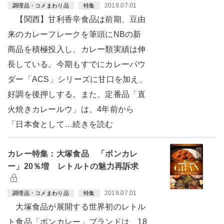
2019.07.01
調理品・コメまわり品
特集
【関西】甘利香辛食品は前期、豆由
来のカレーフレークを筆頭にNBの新
商品を積極投入し、カレー類実績は伸
長している。今期もすでにカレーパウ
ダー「ACS」シリーズに甘口を加え、
好調を後押しする。また、定番品「直
火焼きカレールウ」は、4年前から
「日本食として…続きを読む
カレー特集：大塚食品 「ボンカレ
ー」20％増 レトルトの魅力再訴求
2019.07.01
調理品・コメまわり品
特集
大塚食品が展開する世界初のレトル
ト食品「ボンカレー」ブランドは、18