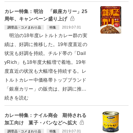
カレー特集：明治 「銀座カリー」25
周年、キャンペーン盛り上げ
2019.07.01
調理品・コメまわり品
特集
明治の18年度レトルトカレー群の実
績は、好調に推移した。19年度直近の
状況も好調を持続。チルド帯の「Dail
yRich」も18年度大幅増で着地。19年
度直近の状況も大幅増を持続する。レ
トルトカレー中価格帯トップブランド
「銀座カリー」の販売は、好調に推…
続きを読む
カレー特集：ナイル商会 期待される
加工向け 菓子・パンなどへ拡大
2019.07.01
調理品・コメまわり品
特集