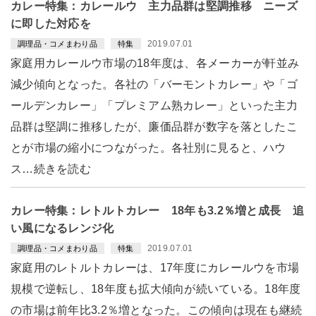
カレー特集：カレールウ 主力品群は堅調推移 ニーズ
に即した対応を
2019.07.01
調理品・コメまわり品
特集
家庭用カレールウ市場の18年度は、各メーカーが軒並み
減少傾向となった。各社の「バーモントカレー」や「ゴ
ールデンカレー」「プレミアム熟カレー」といった主力
品群は堅調に推移したが、廉価品群が数字を落としたこ
とが市場の縮小につながった。各社別に見ると、ハウ
ス…続きを読む
カレー特集：レトルトカレー 18年も3.2％増と成長 追
い風になるレンジ化
2019.07.01
調理品・コメまわり品
特集
家庭用のレトルトカレーは、17年度にカレールウを市場
規模で逆転し、18年度も拡大傾向が続いている。18年度
の市場は前年比3.2％増となった。この傾向は現在も継続