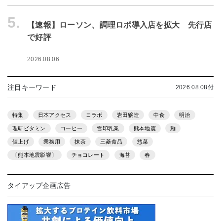
5.
【速報】ローソン、調理ロボ導入店を拡大 先行店
で好評
2026.08.06
注目キーワード
2026.08.08付
特集
日本アクセス
コラボ
岩田醸造
中食
明治
理研ビタミン
コーヒー
雪印乳業
熊本地震
麺
値上げ
業務用
抹茶
三菱食品
惣菜
〔熊本地震影響〕
チョコレート
海苔
春
タイアップ企画広告