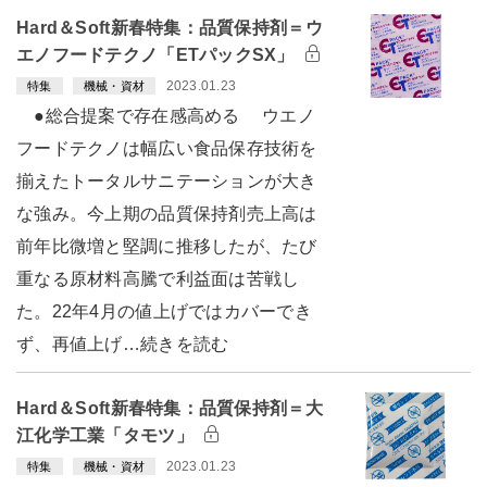
Hard＆Soft新春特集：品質保持剤＝ウ
エノフードテクノ「ETパックSX」
2023.01.23
特集
機械・資材
●総合提案で存在感高める ウエノ
フードテクノは幅広い食品保存技術を
揃えたトータルサニテーションが大き
な強み。今上期の品質保持剤売上高は
前年比微増と堅調に推移したが、たび
重なる原材料高騰で利益面は苦戦し
た。22年4月の値上げではカバーでき
ず、再値上げ…続きを読む
Hard＆Soft新春特集：品質保持剤＝大
江化学工業「タモツ」
2023.01.23
特集
機械・資材