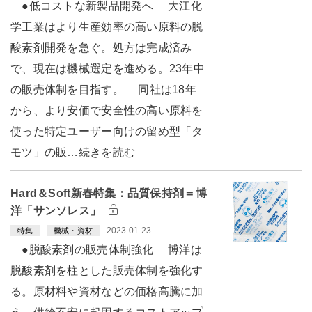
●低コストな新製品開発へ 大江化
学工業はより生産効率の高い原料の脱
酸素剤開発を急ぐ。処方は完成済み
で、現在は機械選定を進める。23年中
の販売体制を目指す。 同社は18年
から、より安価で安全性の高い原料を
使った特定ユーザー向けの留め型「タ
モツ」の販…続きを読む
Hard＆Soft新春特集：品質保持剤＝博
洋「サンソレス」
2023.01.23
特集
機械・資材
●脱酸素剤の販売体制強化 博洋は
脱酸素剤を柱とした販売体制を強化す
る。原材料や資材などの価格高騰に加