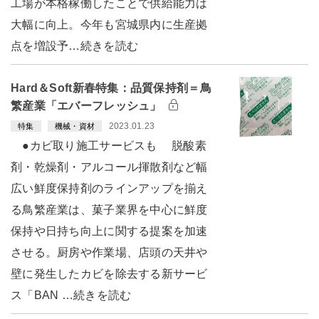
工場が本格稼働したことで供給能力は
大幅に向上。今年も宮城県内に生産拠
点を増設予…続きを読む
Hard＆Soft新春特集：品質保持剤＝鳥
繁産業「エバーフレッシュ」
2023.01.23
特集
機械・資材
●カビ取り施工サービスも 脱酸素
剤・乾燥剤・アルコール揮散剤など幅
広い鮮度保持剤のラインアップを揃え
る鳥繁産業は、菓子業界を中心に鮮度
保持や日持ち向上に関する提案を加速
させる。厨房や作業場、店頭の天井や
壁に発生したカビを除去する新サービ
ス「BAN …続きを読む