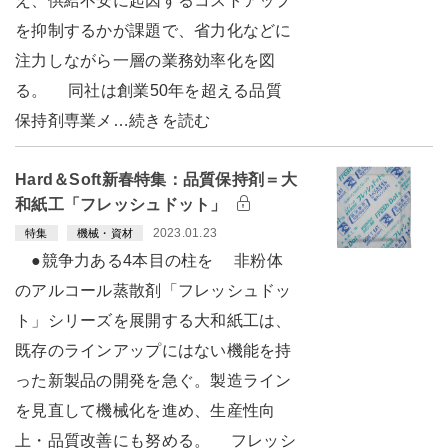
え、供給不安に起因するコストアップ
を抑制するかが課題で、省力化などに
注力しながら一層の業務効率化を図
る。 同社は創業50年を超える品質
保持剤専業メ…続きを読む
Hard＆Soft新春特集：品質保持剤＝大
和紙工「フレッシュドット」
2023.01.23
特集
機械・資材
●競争力ある4本目の柱を 非粉体
のアルコール蒸散剤「フレッシュドッ
ト」シリーズを展開する大和紙工は、
既存のラインアップにはない機能を持
った新製品の開発を急ぐ。製造ライン
を見直して機械化を進め、生産性向
上・品質改善にも努める。 フレッシ