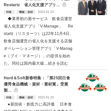
Restartz 省人化支援アプリ…
2023.01.23
特集
機械・資材
◆業界初の新サービス 飲食店運営
省人化支援アプリ「V-Manage」 Re
startz（リスターツ）は22年11月4日、
飲食店舗運営の省人化を支援する店舗
オペレーション管理アプリ「V-Manag
e（ブイ・マネージ）」の提供を始め
た。同社は国内最大級…続きを読む
Hard＆Soft新春特集：「第25回日食
優秀食品機械・資材・素材賞」受賞
製…
2023.01.23
特集
機械・資材
●新技術・創造力に高評価 日本食