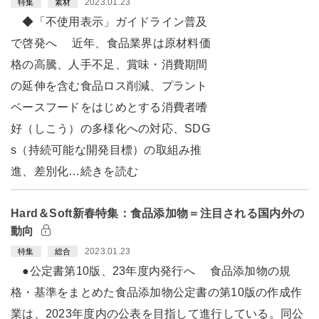
2023.01.23
特集
素材
◆「不使用表示」ガイドライン普及
で啓発へ 近年、食品業界は原材料価
格の高騰、人手不足、賞味・消費期間
の延伸を含む食品ロス削減、プラント
ベースフードをはじめとする消費者嗜
好（しこう）の多様化への対応、SDG
s（持続可能な開発目標）の取組み推
進、差別化…続きを読む
Hard＆Soft新春特集：食品添加物＝注目される国内外の
動向
2023.01.23
特集
総合
●公定書第10版、23年度内発行へ 食品添加物の規
格・基準をまとめた食品添加物公定書の第10版の作成作
業は、2023年度内の公表を目指して進行している。同公