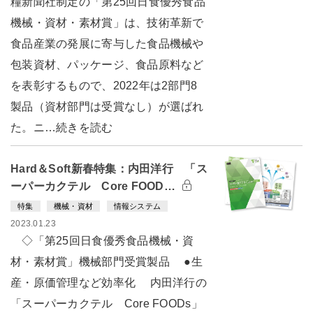
糧新聞社制定の「第25回日食優秀食品
機械・資材・素材賞」は、技術革新で
食品産業の発展に寄与した食品機械や
包装資材、パッケージ、食品原料など
を表彰するもので、2022年は2部門8
製品（資材部門は受賞なし）が選ばれ
た。ニ…続きを読む
Hard＆Soft新春特集：内田洋行 「ス
ーパーカクテル Core FOOD…
特集
機械・資材
情報システム
2023.01.23
◇「第25回日食優秀食品機械・資
材・素材賞」機械部門受賞製品 ●生
産・原価管理など効率化 内田洋行の
「スーパーカクテル Core FOODs」