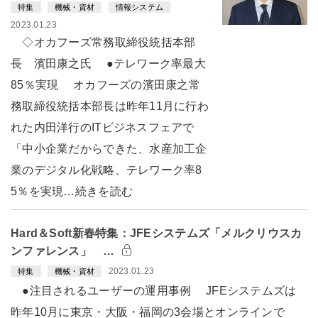
特集
機械・資材
情報システム
2023.01.23
◇オカフーズ常務取締役統括本部
長 濱田康之氏 ●テレワーク率最大
85％実現 オカフーズの濱田康之常
務取締役統括本部長は昨年11月に行わ
れた内田洋行のITビジネスフェアで
「中小企業だからできた、水産加工企
業のデジタル化戦略、テレワーク率8
5％を実現…続きを読む
Hard＆Soft新春特集：JFEシステムズ「メルクリウスカ
ンファレンス」 …
2023.01.23
特集
機械・資材
●注目されるユーザーの運用事例 JFEシステムズは
昨年10月に東京・大阪・福岡の3会場とオンラインで