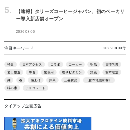
5.
【速報】タリーズコーヒージャパン、初のベーカリ
ー導入新店舗オープン
2026.08.06
注目キーワード
2026.08.09付
特集
日本アクセス
コラボ
コーヒー
明治
雪印乳業
岩田醸造
中食
業務用
理研ビタミン
惣菜
熊本地震
麺
春
値上げ
抹茶
三菱食品
〔熊本地震影響〕
味の素
チョコレート
タイアップ企画広告