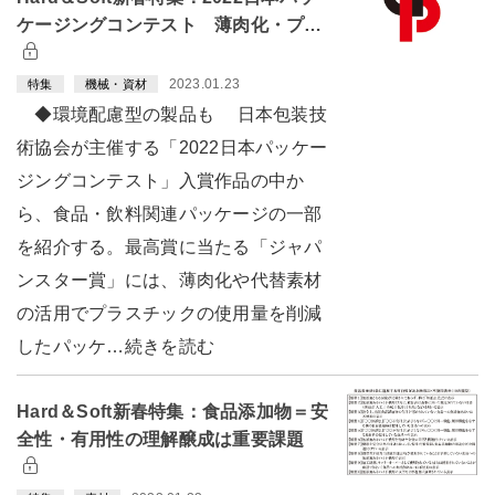
ケージングコンテスト 薄肉化・プ…
2023.01.23
特集
機械・資材
◆環境配慮型の製品も 日本包装技
術協会が主催する「2022日本パッケー
ジングコンテスト」入賞作品の中か
ら、食品・飲料関連パッケージの一部
を紹介する。最高賞に当たる「ジャパ
ンスター賞」には、薄肉化や代替素材
の活用でプラスチックの使用量を削減
したパッケ…続きを読む
Hard＆Soft新春特集：食品添加物＝安
全性・有用性の理解醸成は重要課題