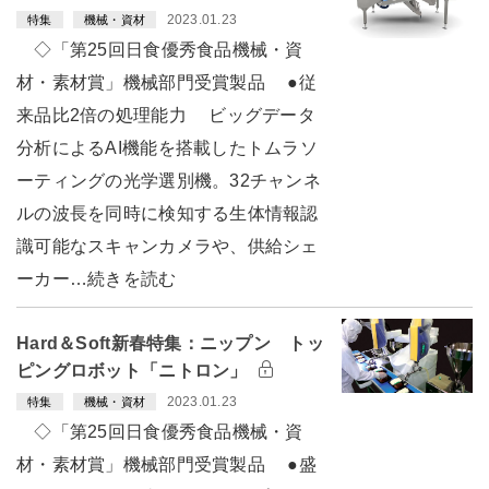
2023.01.23
特集
機械・資材
◇「第25回日食優秀食品機械・資
材・素材賞」機械部門受賞製品 ●従
来品比2倍の処理能力 ビッグデータ
分析によるAI機能を搭載したトムラソ
ーティングの光学選別機。32チャンネ
ルの波長を同時に検知する生体情報認
識可能なスキャンカメラや、供給シェ
ーカー…続きを読む
Hard＆Soft新春特集：ニップン トッ
ピングロボット「ニトロン」
2023.01.23
特集
機械・資材
◇「第25回日食優秀食品機械・資
材・素材賞」機械部門受賞製品 ●盛