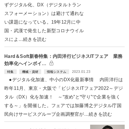
ずデジタル化、DX（デジタルトラン
スフォーメーション）は避けて通れな
い課題になっている。19年12月に中
国・武漢で発生した新型コロナウイル
スによ…続きを読む
Hard＆Soft新春特集：内田洋行ビジネスITフェア 業務
効率化へインボイ…
2023.01.23
特集
機械・資材
情報システム
●デジタル化加速、中小のDX化最新事情 内田洋行は
昨年11月、東京・大阪で「ビジネスITフェア2022～デジ
タル（DX）化を加速！ ～“攻め”と“守り”で企業を強く
する～」を開催した。フェアでは加藤博之デジタル庁国
民向けサービスグループ企画調整官が…続きを読む