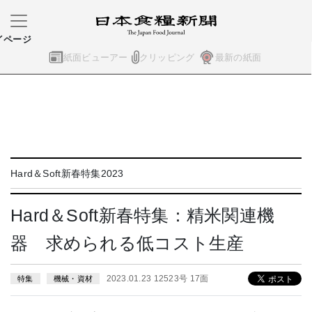
イページ
紙面ビューアー
クリッピング
最新の紙面
Hard＆Soft新春特集2023
Hard＆Soft新春特集：精米関連機
器 求められる低コスト生産
2023.01.23 12523号 17面
特集
機械・資材