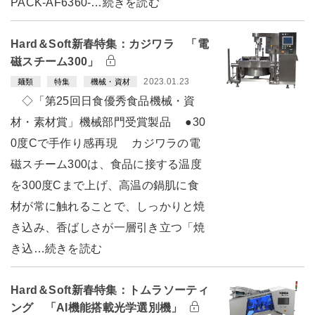
PACK-AF6360-…続きを読む
Hard＆Soft新春特集：カジワラ 「電
磁スチーム300」
2023.01.23
麺類
特集
機械・資材
◇「第25回日食優秀食品機械・資
材・素材賞」機械部門受賞製品 ●30
0度Cで手作り感再現 カジワラの電
磁スチーム300は、食品に接する温度
を300度Cまで上げ、高温の鍋肌に食
材が常に触れることで、しっかりと焼
き込み、香ばしさが一層引き立つ「焼
き込…続きを読む
Hard＆Soft新春特集：トムラソーティ
ング 「AI機能搭載光学選別機」