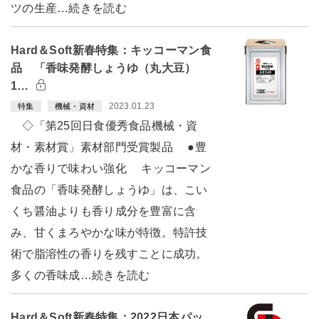
ツの生産…続きを読む
Hard＆Soft新春特集：キッコーマン食
品 「香味発酵しょうゆ（丸大豆）
1…
2023.01.23
特集
機械・資材
◇「第25回日食優秀食品機械・資
材・素材賞」素材部門受賞製品 ●豊
かな香りで味わい強化 キッコーマン
食品の「香味発酵しょうゆ」は、こい
くち醤油よりも香り成分を豊富に含
み、甘くまろやかな味が特徴。特許技
術で脂溶性の香りを残すことに成功。
多くの香味成…続きを読む
Hard＆Soft新春特集：2022日本パッ