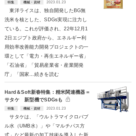
2023.01.23
特集
機械・資材
東洋ライスは、独自開発したBG無
洗米を核とした、SDGs実現に注力し
ている。これが評価され、22年12月1
2日エジプト政府から、エネルギー利
用効率改善能力開発プロジェクトの一
環として「電力・再生エネルギー省」
「石油省」「貿易産業省・産業開発
庁」「国家…続きを読む
Hard＆Soft新春特集：精米関連機器＝
サタケ 新型機でSDGsも
2023.01.23
特集
機械・資材
サタケは、「ウルトラマイクロバブ
ル水（UMB水）」や「マルチパス方
式」など最新の加工技術を導入した新