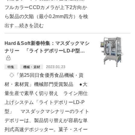
フルカラーCCDカメラが上下2方向か
ら製品の欠陥（最小0.2mm四方）を検
出す…続きを読む
Hard＆Soft新春特集：マスダックマシ
ナリー 「ライトデポリーLD-P型…
2023.01.23
特集
機械・資材
◇「第25回日食優秀食品機械・資
材・素材賞」機械部門受賞製品 ●大
量生産で素早く切り替え ライン用仕
上げシステム「ライトデポリーLD-P
型」 マスダックマシナリーのライト
デポリーは、製品切り替えが容易な単
列式高速デポジッター。菓子・スイー