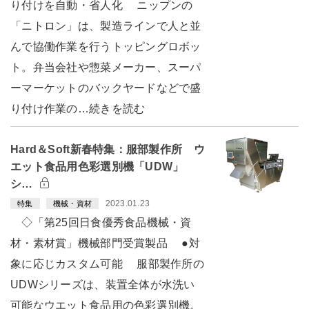
り付けを自動・省人化 ニップンの
「ニトロン」は、製造ラインで人と並
んで協働作業を行うトッピングロボッ
ト。弁当会社や惣菜メーカー、スーパ
ーマーケットのバックヤードなどで盛
り付け作業の…続きを読む
Hard＆Soft新春特集：服部製作所 ウ
エット食品用色彩選別機「UDW」
シ…
2023.01.23
特集
機械・資材
◇「第25回日食優秀食品機械・資
材・素材賞」機械部門受賞製品 ●対
象に応じカスタム可能 服部製作所の
UDWシリーズは、装置全体が水洗い
可能なウエット食品用の色彩選別機。