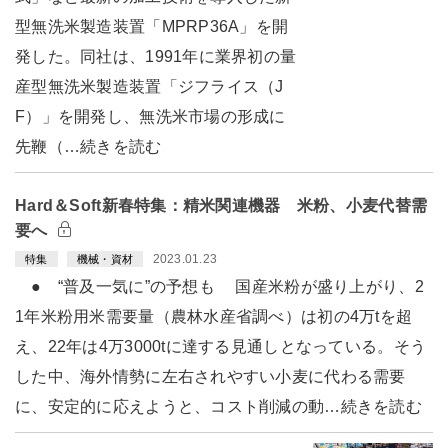
型無洗米製造装置「MPRP36A」を開
発した。同社は、1991年に業界初の量
産型無洗米製造装置「ジフライス（J
F）」を開発し、無洗米市場の形成に
先鞭（…続きを読む
Hard＆Soft新春特集：精米関連機器 米粉、小麦代替需
要へ
2023.01.23
特集
機械・資材
● “普及一気に”の予想も 国産米粉が盛り上がり、2
1年米粉用米需要量（農林水産省調べ）は初の4万tを超
え、22年は4万3000tに達する見通しとなっている。そう
した中、海外情勢に左右されやすい小麦に代わる需要
に、安定的に応えようと、コスト削減の動…続きを読む