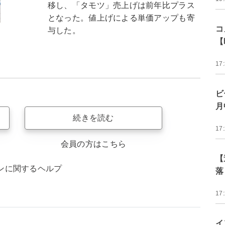
移し、「タモツ」売上げは前年比プラス
となった。値上げによる単価アップも寄
コ
与した。
【
17
ビ
月
続きを読む
17
会員の方はこちら
【
ンに関するヘルプ
落
17
イ