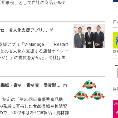
の利活用事例」として自社の商品カルテ
日
artz 省人化支援アプリ…
リ「V-Manage」 Restart
舗運営の省人化を支援する店舗オペレー
媒
ネージ）」の提供を始めた。同社は国
秀食品機械・資材・素材賞」受賞製…
媒
制定の「第25回日食優秀食品機
の発展に寄与した食品機械や包装資
で、2022年は2部門8製品（資材部