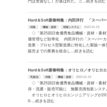
門は受賞なし）が選ばれた。ニ…続きを読む
Hard＆Soft新春特集：内田洋行 「スーパー
2023.01.23
特集
機械・資材
情報システム
◇「第25回日食優秀食品機械・資材・素材
価管理など効率化 内田洋行の「スーパーカクテ
造業・プロセス型製造業に特化した製販一体
販売までの業務を統合し…続きを読む
Hard＆Soft新春特集：オリヒロ／オリヒロ
2023.01.23
乳製品
特集
機械・資材
◇「第25回日食優秀食品機械・資材・素材
存・流通・販売可能に 無菌充填包装システム「ON
オリヒロとオリヒロエンジニアリングが2018年
0-…続きを読む