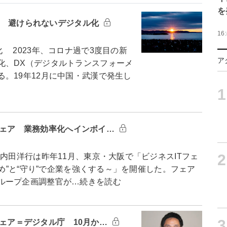
を
変革 避けられないデジタル化
16
2023年、コロナ過で3度目の新
ア
化、DX（デジタルトランスフォーメ
。19年12月に中国・武漢で発生し
1
Tフェア 業務効率化へインボイ…
2
田洋行は昨年11月、東京・大阪で「ビジネスITフェ
攻め”と“守り”で企業を強くする～」を開催した。フェア
ループ企画調整官が…続きを読む
3
Tフェア＝デジタル庁 10月か…