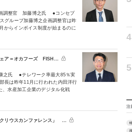
画調整官 加藤博之氏 ●コンセプ
スグループ加藤博之企画調整官は昨
10月からインボイス制度が始まるのに
4
フェア＝オカフーズ FISH…
5
之氏 ●テレワーク率最大85％実
部長は昨年11月に行われた内田洋行
きた、水産加工企業のデジタル化戦
注
メルクリウスカンファレンス」 …