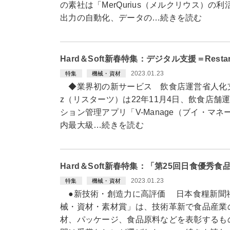
の素社は「MerQurius（メルクリウス）
出力の自動化、データの…続きを読む
Hard＆Soft新春特集：デジタル支援＝Rest
2023.01.23
特集
機械・資材
◆業界初の新サービス 飲食店運営省人化支援アプ
z（リスターツ）は22年11月4日、飲食店
ション管理アプリ「V-Manage（ブイ・マ
内最大級…続きを読む
Hard＆Soft新春特集：「第25回日食優
2023.01.23
特集
機械・資材
●新技術・創造力に高評価 日本食糧新聞社
械・資材・素材賞」は、技術革新で食品産業
材、パッケージ、食品原料などを表彰するもの