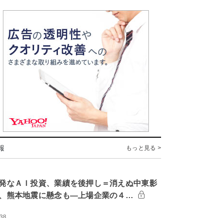
報
もっと見る >
発なＡＩ投資、業績を後押し＝消えぬ中東影
、熊本地震に懸念も―上場企業の４…
:38