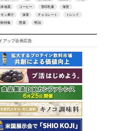
熊本地震
コーヒー
雪印乳業
海苔
レモン果汁
抹茶
チョコレート
トレンド
製粉特集
惣菜
明治
イアップ企画広告