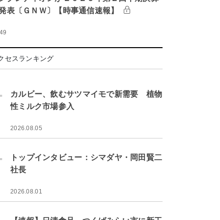
発表〔ＧＮＷ〕【時事通信速報】
:49
クセスランキング
.
カルビー、飲むサツマイモで新需要 植物
性ミルク市場参入
2026.08.05
.
トップインタビュー：シマダヤ・岡田賢二
社長
2026.08.01
.