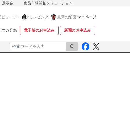
展示会
食品市場開拓ソリューション
面ビューアー
クリッピング
最新の紙面
マイページ
ルマガ登録
電子版のお申込み
新聞のお申込み
検索