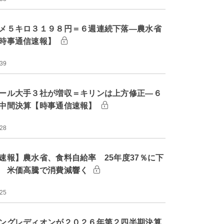
メ５キロ３１９８円＝６週連続下落―農水省
時事通信速報】
:39
ール大手３社が増収＝キリンは上方修正―６
中間決算【時事通信速報】
:28
速報】農水省、食料自給率 25年度37％に下
 米価高騰で消費減響く
:25
ングレディオンが２０２６年第２四半期決算