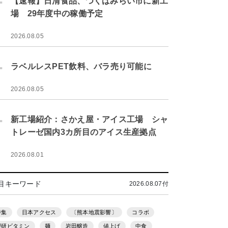
【速報】日清食品、つくばみらい市に新工
場 29年度中の稼働予定
2026.08.05
.
ラベルレスPET飲料、バラ売り可能に
2026.08.05
.
新工場紹介：さかえ屋・アイス工場 シャ
トレーゼ国内3カ所目のアイス生産拠点
2026.08.01
目キーワード
2026.08.07付
特集
日本アクセス
〔熊本地震影響〕
コラボ
理研ビタミン
麺
岩田醸造
値上げ
中食