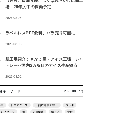
【速報】日清食品、つくばみらい市に新工
場 29年度中の稼働予定
2026.08.05
.
ラベルレスPET飲料、バラ売り可能に
2026.08.05
.
新工場紹介：さかえ屋・アイス工場 シャ
トレーゼ国内3カ所目のアイス生産拠点
2026.08.01
目キーワード
2026.08.07付
特集
日本アクセス
〔熊本地震影響〕
コラボ
理研ビタミン
麺
岩田醸造
値上げ
中食