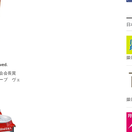
日
媒
協会会長賞
ーブ ヴェ
媒