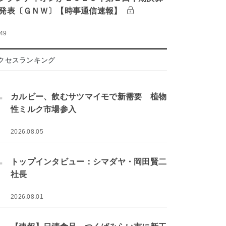
発表〔ＧＮＷ〕【時事通信速報】
:49
クセスランキング
.
カルビー、飲むサツマイモで新需要 植物
性ミルク市場参入
2026.08.05
.
トップインタビュー：シマダヤ・岡田賢二
社長
2026.08.01
.