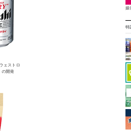
媒
特
ウェストロ
」の開発