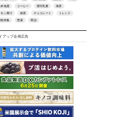
熊本地震
コーヒー
雪印乳業
海苔
レモン果汁
抹茶
チョコレート
トレンド
製粉特集
惣菜
明治
イアップ企画広告