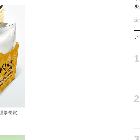
を
16
ア
1
2
構理事長賞
3