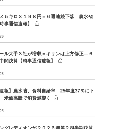
メ５キロ３１９８円＝６週連続下落―農水省
時事通信速報】
:39
ール大手３社が増収＝キリンは上方修正―６
中間決算【時事通信速報】
:28
速報】農水省、食料自給率 25年度37％に下
 米価高騰で消費減響く
:25
ングレディオンが２０２６年第２四半期決算