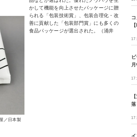
品などが選ばれた。優れたノウハウを生
かして機能を向上させたパッケージに贈
られる「包装技術賞」、包装合理化・改
コ
善に貢献した「包装部門賞」にも多くの
【
食品パッケージが選出された。（涌井
17
ビ
月
17
【
落
17
屋／日本製
イ