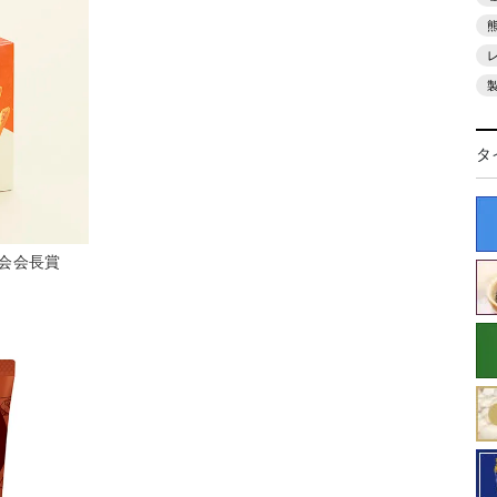
タ
協会会長賞