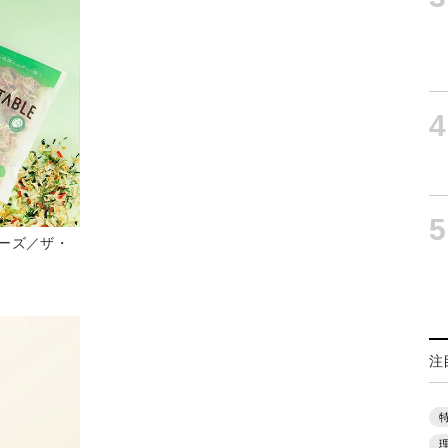
4
5
ーズ／ザ・
注