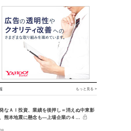
報
もっと見る >
発なＡＩ投資、業績を後押し＝消えぬ中東影
、熊本地震に懸念も―上場企業の４…
:38