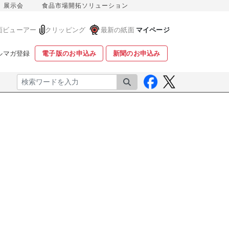
展示会
食品市場開拓ソリューション
面ビューアー
クリッピング
最新の紙面
マイページ
ルマガ登録
電子版のお申込み
新聞のお申込み
検索