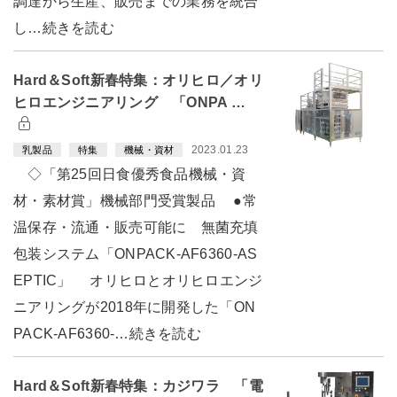
調達から生産、販売までの業務を統合
し…続きを読む
Hard＆Soft新春特集：オリヒロ／オリ
ヒロエンジニアリング 「ONPA …
2023.01.23
乳製品
特集
機械・資材
◇「第25回日食優秀食品機械・資
材・素材賞」機械部門受賞製品 ●常
温保存・流通・販売可能に 無菌充填
包装システム「ONPACK-AF6360-AS
EPTIC」 オリヒロとオリヒロエンジ
ニアリングが2018年に開発した「ON
PACK-AF6360-…続きを読む
Hard＆Soft新春特集：カジワラ 「電