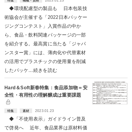
2023.01.23
特集
機械・資材
◆環境配慮型の製品も 日本包装技
術協会が主催する「2022日本パッケー
ジングコンテスト」入賞作品の中か
ら、食品・飲料関連パッケージの一部
を紹介する。最高賞に当たる「ジャパ
ンスター賞」には、薄肉化や代替素材
の活用でプラスチックの使用量を削減
したパッケ…続きを読む
Hard＆Soft新春特集：食品添加物＝安
全性・有用性の理解醸成は重要課題
2023.01.23
特集
素材
◆「不使用表示」ガイドライン普及
で啓発へ 近年、食品業界は原材料価