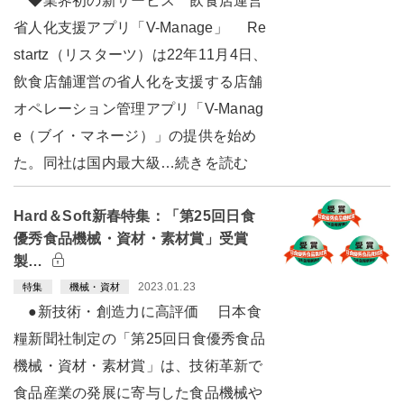
◆業界初の新サービス 飲食店運営
省人化支援アプリ「V-Manage」 Re
startz（リスターツ）は22年11月4日、
飲食店舗運営の省人化を支援する店舗
オペレーション管理アプリ「V-Manag
e（ブイ・マネージ）」の提供を始め
た。同社は国内最大級…続きを読む
Hard＆Soft新春特集：「第25回日食
優秀食品機械・資材・素材賞」受賞
製…
2023.01.23
特集
機械・資材
●新技術・創造力に高評価 日本食
糧新聞社制定の「第25回日食優秀食品
機械・資材・素材賞」は、技術革新で
食品産業の発展に寄与した食品機械や