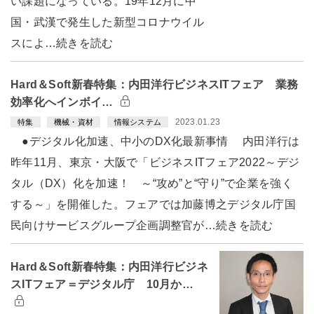
い課題になっている。19年12月に中
国・武漢で発生した新型コロナウイル
スによ…続きを読む
Hard＆Soft新春特集：内田洋行ビジネスITフェア 業務
効率化へインボイ…
2023.01.23
特集
機械・資材
情報システム
●デジタル化加速、中小のDX化最新事情 内田洋行は
昨年11月、東京・大阪で「ビジネスITフェア2022～デジ
タル（DX）化を加速！ ～“攻め”と“守り”で企業を強く
する～」を開催した。フェアでは加藤博之デジタル庁国
民向けサービスグループ企画調整官が…続きを読む
Hard＆Soft新春特集：内田洋行ビジネ
スITフェア＝デジタル庁 10月か…