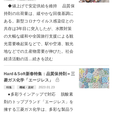
◆値上げで安定供給を維持 品質保
持剤の出荷量は、緩やかな回復基調に
ある。新型コロナウイルス感染症との
共存は3年目に突入したが、水際対策
の大幅な緩和や全国旅行支援による観
光需要喚起策などで、駅や空港、観光
地などでの土産物需要が伸びた。社会
経済活動の活…続きを読む
Hard＆Soft新春特集：品質保持剤＝三
菱ガス化学「エージレス」
2023.01.23
特集
機械・資材
●多彩ラインアップで対応 脱酸素
剤のトップブランド「エージレス」を
擁する三菱ガス化学は、多彩な製品ラ