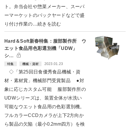
ト。弁当会社や惣菜メーカー、スーパ
ーマーケットのバックヤードなどで盛
り付け作業の…続きを読む
Hard＆Soft新春特集：服部製作所 ウ
エット食品用色彩選別機「UDW」
シ…
2023.01.23
特集
機械・資材
◇「第25回日食優秀食品機械・資
材・素材賞」機械部門受賞製品 ●対
象に応じカスタム可能 服部製作所の
UDWシリーズは、装置全体が水洗い
可能なウエット食品用の色彩選別機。
フルカラーCCDカメラが上下2方向か
ら製品の欠陥（最小0.2mm四方）を検