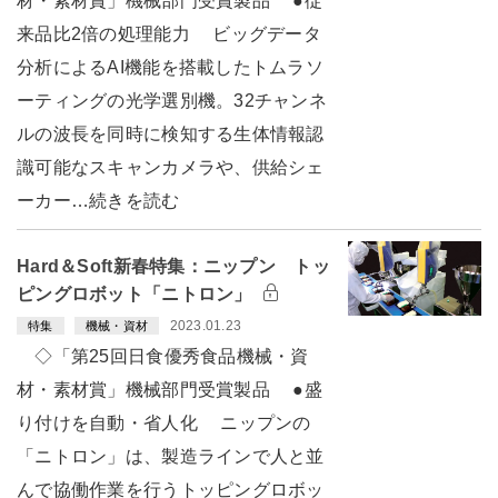
材・素材賞」機械部門受賞製品 ●従
来品比2倍の処理能力 ビッグデータ
分析によるAI機能を搭載したトムラソ
ーティングの光学選別機。32チャンネ
ルの波長を同時に検知する生体情報認
識可能なスキャンカメラや、供給シェ
ーカー…続きを読む
Hard＆Soft新春特集：ニップン トッ
ピングロボット「ニトロン」
2023.01.23
特集
機械・資材
◇「第25回日食優秀食品機械・資
材・素材賞」機械部門受賞製品 ●盛
り付けを自動・省人化 ニップンの
「ニトロン」は、製造ラインで人と並
んで協働作業を行うトッピングロボッ