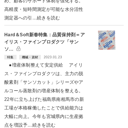
め、顧客のサポート体制を強化する。
高精度・短時間測定が可能な水分活性
測定器への引…続きを読む
Hard＆Soft新春特集：品質保持剤＝ア
イリス・ファインプロダクツ「サン
ソ…
2023.01.23
特集
機械・資材
●増産体制整えて安定供給 アイリ
ス・ファインプロダクツは、主力の脱
酸素剤「サンソカット」シリーズやア
ルコール蒸散剤の増産体制を整える。
22年に立ち上げた福島県南相馬市の新
工場が本格稼働したことで供給能力は
大幅に向上。今年も宮城県内に生産拠
点を増設予…続きを読む