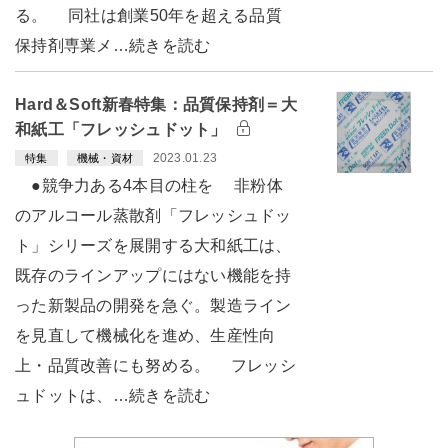
る。 同社は創業50年を超える品質
保持剤専業メ…続きを読む
Hard＆Soft新春特集：品質保持剤＝大
和紙工「フレッシュドット」
2023.01.23
特集
機械・資材
●競争力ある4本目の柱を 非粉体
のアルコール蒸散剤「フレッシュドッ
ト」シリーズを展開する大和紙工は、
既存のラインアップにはない機能を持
った新製品の開発を急ぐ。製造ライン
を見直して機械化を進め、生産性向
上・品質改善にも努める。 フレッシ
ュドットは、…続きを読む