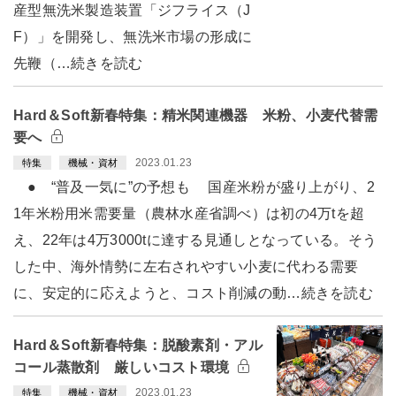
産型無洗米製造装置「ジフライス（J
F）」を開発し、無洗米市場の形成に
先鞭（…続きを読む
Hard＆Soft新春特集：精米関連機器 米粉、小麦代替需
要へ
2023.01.23
特集
機械・資材
● “普及一気に”の予想も 国産米粉が盛り上がり、2
1年米粉用米需要量（農林水産省調べ）は初の4万tを超
え、22年は4万3000tに達する見通しとなっている。そう
した中、海外情勢に左右されやすい小麦に代わる需要
に、安定的に応えようと、コスト削減の動…続きを読む
Hard＆Soft新春特集：脱酸素剤・アル
コール蒸散剤 厳しいコスト環境
2023.01.23
特集
機械・資材