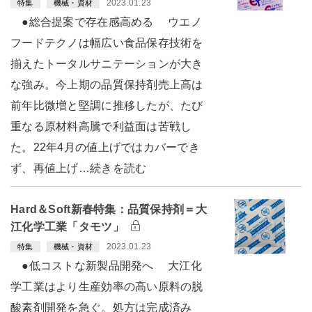
2023.01.23
特集
機械・資材
●総合提案で存在感高める ウエノ
フードテクノは幅広い食品保存技術を
揃えたトータルサニテーションが大き
な強み。今上期の品質保持剤売上高は
前年比微増と堅調に推移したが、たび
重なる原材料高騰で利益面は苦戦し
た。22年4月の値上げではカバーでき
ず、再値上げ…続きを読む
Hard＆Soft新春特集：品質保持剤＝大
江化学工業「タモツ」
2023.01.23
特集
機械・資材
●低コストな新製品開発へ 大江化
学工業はより生産効率の高い原料の脱
酸素剤開発を急ぐ。処方は完成済み