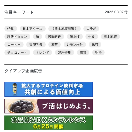
注目キーワード
2026.08.07付
特集
日本アクセス
〔熊本地震影響〕
コラボ
理研ビタミン
麺
岩田醸造
値上げ
中食
熊本地震
コーヒー
雪印乳業
海苔
レモン果汁
抹茶
チョコレート
トレンド
製粉特集
惣菜
明治
タイアップ企画広告