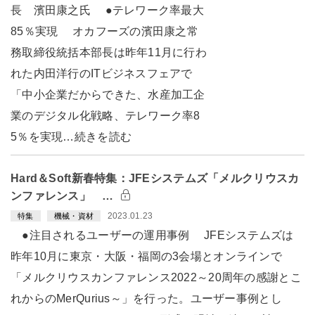
長 濱田康之氏 ●テレワーク率最大
85％実現 オカフーズの濱田康之常
務取締役統括本部長は昨年11月に行わ
れた内田洋行のITビジネスフェアで
「中小企業だからできた、水産加工企
業のデジタル化戦略、テレワーク率8
5％を実現…続きを読む
Hard＆Soft新春特集：JFEシステムズ「メルクリウスカ
ンファレンス」 …
2023.01.23
特集
機械・資材
●注目されるユーザーの運用事例 JFEシステムズは
昨年10月に東京・大阪・福岡の3会場とオンラインで
「メルクリウスカンファレンス2022～20周年の感謝とこ
れからのMerQurius～」を行った。ユーザー事例とし