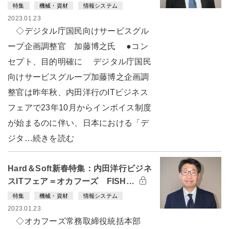
特集
機械・資材
情報システム
2023.01.23
◇デジタル庁国民向けサービスグル
ープ企画調整官 加藤博之氏 ●コン
セプト、目的明確に デジタル庁国民
向けサービスグループ加藤博之企画調
整官は昨年秋、内田洋行のITビジネス
フェアで23年10月からインボイス制度
が始まるのに伴い、日本における「デ
ジタ…続きを読む
Hard＆Soft新春特集：内田洋行ビジネ
スITフェア＝オカフーズ FISH…
特集
機械・資材
情報システム
2023.01.23
◇オカフーズ常務取締役統括本部