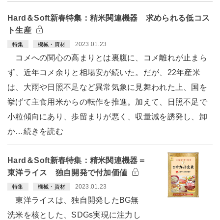
Hard＆Soft新春特集：精米関連機器 求められる低コス
ト生産
2023.01.23
特集
機械・資材
コメへの関心の高まりとは裏腹に、コメ離れが止まら
ず、近年コメ余りと相場安が続いた。だが、22年産米
は、大雨や日照不足など異常気象に見舞われた上、国を
挙げて主食用米からの転作を推進。加えて、日照不足で
小粒傾向にあり、歩留まりが悪く、収量減を誘発し、卸
か…続きを読む
Hard＆Soft新春特集：精米関連機器＝
東洋ライス 独自開発で付加価値
2023.01.23
特集
機械・資材
東洋ライスは、独自開発したBG無
洗米を核とした、SDGs実現に注力し