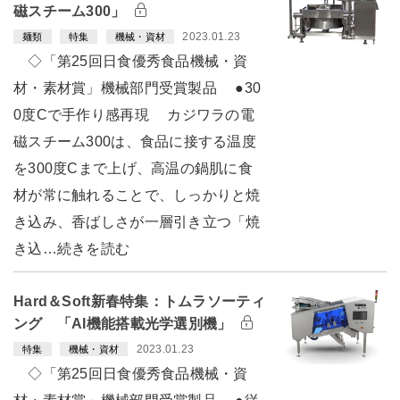
磁スチーム300」
2023.01.23
麺類
特集
機械・資材
◇「第25回日食優秀食品機械・資
材・素材賞」機械部門受賞製品 ●30
0度Cで手作り感再現 カジワラの電
磁スチーム300は、食品に接する温度
を300度Cまで上げ、高温の鍋肌に食
材が常に触れることで、しっかりと焼
き込み、香ばしさが一層引き立つ「焼
き込…続きを読む
Hard＆Soft新春特集：トムラソーティ
ング 「AI機能搭載光学選別機」
2023.01.23
特集
機械・資材
◇「第25回日食優秀食品機械・資