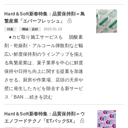
Hard＆Soft新春特集：品質保持剤＝鳥
繁産業「エバーフレッシュ」
2023.01.23
特集
機械・資材
●カビ取り施工サービスも 脱酸素
剤・乾燥剤・アルコール揮散剤など幅
広い鮮度保持剤のラインアップを揃え
る鳥繁産業は、菓子業界を中心に鮮度
保持や日持ち向上に関する提案を加速
させる。厨房や作業場、店頭の天井や
壁に発生したカビを除去する新サービ
ス「BAN …続きを読む
Hard＆Soft新春特集：品質保持剤＝ウ
エノフードテクノ「ETパックSX」