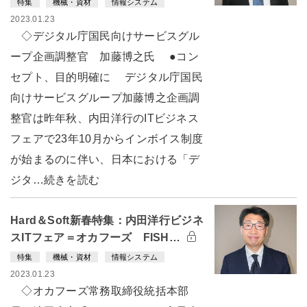
特集
機械・資材
情報システム
2023.01.23
◇デジタル庁国民向けサービスグル
ープ企画調整官 加藤博之氏 ●コン
セプト、目的明確に デジタル庁国民
向けサービスグループ加藤博之企画調
整官は昨年秋、内田洋行のITビジネス
フェアで23年10月からインボイス制度
が始まるのに伴い、日本における「デ
ジタ…続きを読む
Hard＆Soft新春特集：内田洋行ビジネ
スITフェア＝オカフーズ FISH…
特集
機械・資材
情報システム
2023.01.23
◇オカフーズ常務取締役統括本部