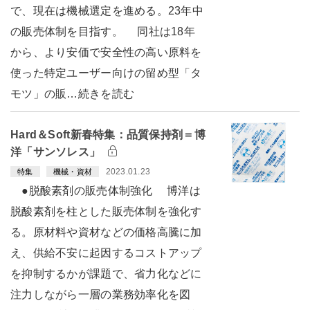
で、現在は機械選定を進める。23年中
の販売体制を目指す。 同社は18年
から、より安価で安全性の高い原料を
使った特定ユーザー向けの留め型「タ
モツ」の販…続きを読む
Hard＆Soft新春特集：品質保持剤＝博
洋「サンソレス」
2023.01.23
特集
機械・資材
●脱酸素剤の販売体制強化 博洋は
脱酸素剤を柱とした販売体制を強化す
る。原材料や資材などの価格高騰に加
え、供給不安に起因するコストアップ
を抑制するかが課題で、省力化などに
注力しながら一層の業務効率化を図