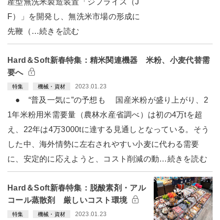
産型無洗米製造装置「ジフライス（J
F）」を開発し、無洗米市場の形成に
先鞭（…続きを読む
Hard＆Soft新春特集：精米関連機器 米粉、小麦代替需
要へ
2023.01.23
特集
機械・資材
● “普及一気に”の予想も 国産米粉が盛り上がり、2
1年米粉用米需要量（農林水産省調べ）は初の4万tを超
え、22年は4万3000tに達する見通しとなっている。そう
した中、海外情勢に左右されやすい小麦に代わる需要
に、安定的に応えようと、コスト削減の動…続きを読む
Hard＆Soft新春特集：脱酸素剤・アル
コール蒸散剤 厳しいコスト環境
2023.01.23
特集
機械・資材