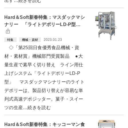
出す…続きを読む
Hard＆Soft新春特集：マスダックマシ
ナリー 「ライトデポリーLD-P型…
2023.01.23
特集
機械・資材
◇「第25回日食優秀食品機械・資
材・素材賞」機械部門受賞製品 ●大
量生産で素早く切り替え ライン用仕
上げシステム「ライトデポリーLD-P
型」 マスダックマシナリーのライト
デポリーは、製品切り替えが容易な単
列式高速デポジッター。菓子・スイー
ツの生産…続きを読む
Hard＆Soft新春特集：キッコーマン食