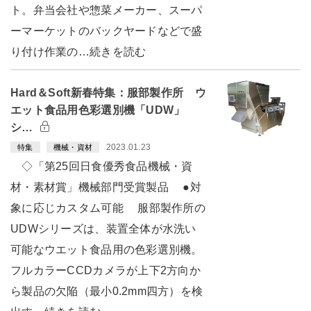
ト。弁当会社や惣菜メーカー、スーパ
ーマーケットのバックヤードなどで盛
り付け作業の…続きを読む
Hard＆Soft新春特集：服部製作所 ウ
エット食品用色彩選別機「UDW」
シ…
2023.01.23
特集
機械・資材
◇「第25回日食優秀食品機械・資
材・素材賞」機械部門受賞製品 ●対
象に応じカスタム可能 服部製作所の
UDWシリーズは、装置全体が水洗い
可能なウエット食品用の色彩選別機。
フルカラーCCDカメラが上下2方向か
ら製品の欠陥（最小0.2mm四方）を検