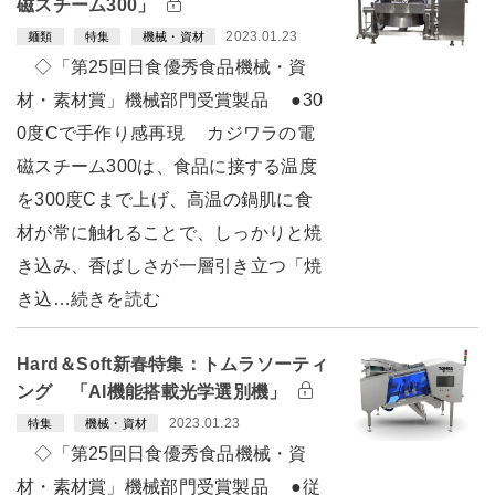
磁スチーム300」
2023.01.23
麺類
特集
機械・資材
◇「第25回日食優秀食品機械・資
材・素材賞」機械部門受賞製品 ●30
0度Cで手作り感再現 カジワラの電
磁スチーム300は、食品に接する温度
を300度Cまで上げ、高温の鍋肌に食
材が常に触れることで、しっかりと焼
き込み、香ばしさが一層引き立つ「焼
き込…続きを読む
Hard＆Soft新春特集：トムラソーティ
ング 「AI機能搭載光学選別機」
2023.01.23
特集
機械・資材
◇「第25回日食優秀食品機械・資
材・素材賞」機械部門受賞製品 ●従