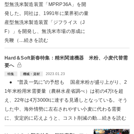
型無洗米製造装置「MPRP36A」を開
発した。同社は、1991年に業界初の量
産型無洗米製造装置「ジフライス（J
F）」を開発し、無洗米市場の形成に
先鞭（…続きを読む
Hard＆Soft新春特集：精米関連機器 米粉、小麦代替需
要へ
2023.01.23
特集
機械・資材
● “普及一気に”の予想も 国産米粉が盛り上がり、2
1年米粉用米需要量（農林水産省調べ）は初の4万tを超
え、22年は4万3000tに達する見通しとなっている。そう
した中、海外情勢に左右されやすい小麦に代わる需要
に、安定的に応えようと、コスト削減の動…続きを読む