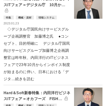
スITフェア＝デジタル庁 10月か…
特集
機械・資材
情報システム
2023.01.23
◇デジタル庁国民向けサービスグル
ープ企画調整官 加藤博之氏 ●コン
セプト、目的明確に デジタル庁国民
向けサービスグループ加藤博之企画調
整官は昨年秋、内田洋行のITビジネス
フェアで23年10月からインボイス制度
が始まるのに伴い、日本における「デ
ジタ…続きを読む
Hard＆Soft新春特集：内田洋行ビジネ
スITフェア＝オカフーズ FISH…
特集
機械・資材
情報システム