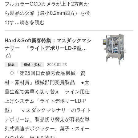
フルカラーCCDカメラが上下2方向か
ら製品の欠陥（最小0.2mm四方）を検
出す…続きを読む
Hard＆Soft新春特集：マスダックマシ
ナリー 「ライトデポリーLD-P型…
2023.01.23
特集
機械・資材
◇「第25回日食優秀食品機械・資
材・素材賞」機械部門受賞製品 ●大
量生産で素早く切り替え ライン用仕
上げシステム「ライトデポリーLD-P
型」 マスダックマシナリーのライト
デポリーは、製品切り替えが容易な単
列式高速デポジッター。菓子・スイー
ツの生産…続きを読む