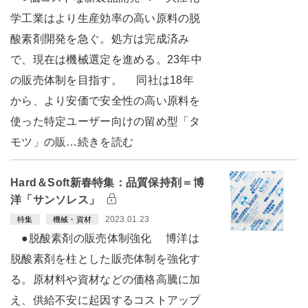
学工業はより生産効率の高い原料の脱
酸素剤開発を急ぐ。処方は完成済み
で、現在は機械選定を進める。23年中
の販売体制を目指す。 同社は18年
から、より安価で安全性の高い原料を
使った特定ユーザー向けの留め型「タ
モツ」の販…続きを読む
Hard＆Soft新春特集：品質保持剤＝博
洋「サンソレス」
2023.01.23
特集
機械・資材
●脱酸素剤の販売体制強化 博洋は
脱酸素剤を柱とした販売体制を強化す
る。原材料や資材などの価格高騰に加
え、供給不安に起因するコストアップ