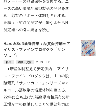
品メーカーの品質保持を支援する。ニ
ーズの高い環境配慮型製品の開発を進
め、顧客のサポート体制を強化する。
高精度・短時間測定が可能な水分活性
測定器への引…続きを読む
Hard＆Soft新春特集：品質保持剤＝ア
イリス・ファインプロダクツ「サン
ソ…
2023.01.23
特集
機械・資材
●増産体制整えて安定供給 アイリ
ス・ファインプロダクツは、主力の脱
酸素剤「サンソカット」シリーズやア
ルコール蒸散剤の増産体制を整える。
22年に立ち上げた福島県南相馬市の新
工場が本格稼働したことで供給能力は