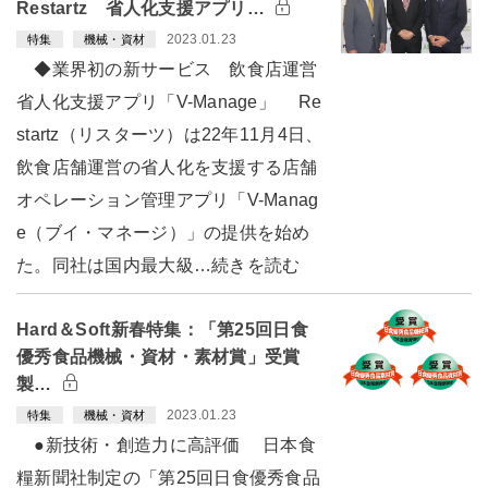
Restartz 省人化支援アプリ…
2023.01.23
特集
機械・資材
◆業界初の新サービス 飲食店運営
省人化支援アプリ「V-Manage」 Re
startz（リスターツ）は22年11月4日、
飲食店舗運営の省人化を支援する店舗
オペレーション管理アプリ「V-Manag
e（ブイ・マネージ）」の提供を始め
た。同社は国内最大級…続きを読む
Hard＆Soft新春特集：「第25回日食
優秀食品機械・資材・素材賞」受賞
製…
2023.01.23
特集
機械・資材
●新技術・創造力に高評価 日本食
糧新聞社制定の「第25回日食優秀食品