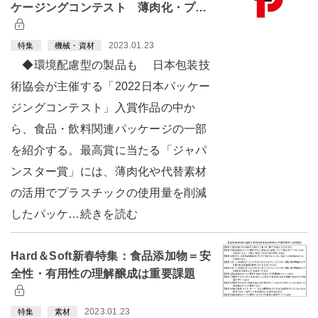
ケージングコンテスト 薄肉化・プ…
2023.01.23
特集
機械・資材
◆環境配慮型の製品も 日本包装技
術協会が主催する「2022日本パッケー
ジングコンテスト」入賞作品の中か
ら、食品・飲料関連パッケージの一部
を紹介する。最高賞に当たる「ジャパ
ンスター賞」には、薄肉化や代替素材
の活用でプラスチックの使用量を削減
したパッケ…続きを読む
Hard＆Soft新春特集：食品添加物＝安
全性・有用性の理解醸成は重要課題
2023.01.23
特集
素材