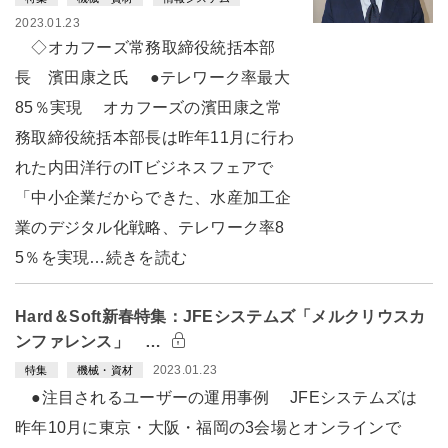
2023.01.23
◇オカフーズ常務取締役統括本部
長 濱田康之氏 ●テレワーク率最大
85％実現 オカフーズの濱田康之常
務取締役統括本部長は昨年11月に行わ
れた内田洋行のITビジネスフェアで
「中小企業だからできた、水産加工企
業のデジタル化戦略、テレワーク率8
5％を実現…続きを読む
Hard＆Soft新春特集：JFEシステムズ「メルクリウスカ
ンファレンス」 …
2023.01.23
特集
機械・資材
●注目されるユーザーの運用事例 JFEシステムズは
昨年10月に東京・大阪・福岡の3会場とオンラインで