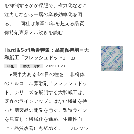
を抑制するかが課題で、省力化などに
注力しながら一層の業務効率化を図
る。 同社は創業50年を超える品質
保持剤専業メ…続きを読む
Hard＆Soft新春特集：品質保持剤＝大
和紙工「フレッシュドット」
2023.01.23
特集
機械・資材
●競争力ある4本目の柱を 非粉体
のアルコール蒸散剤「フレッシュドッ
ト」シリーズを展開する大和紙工は、
既存のラインアップにはない機能を持
った新製品の開発を急ぐ。製造ライン
を見直して機械化を進め、生産性向
上・品質改善にも努める。 フレッシ