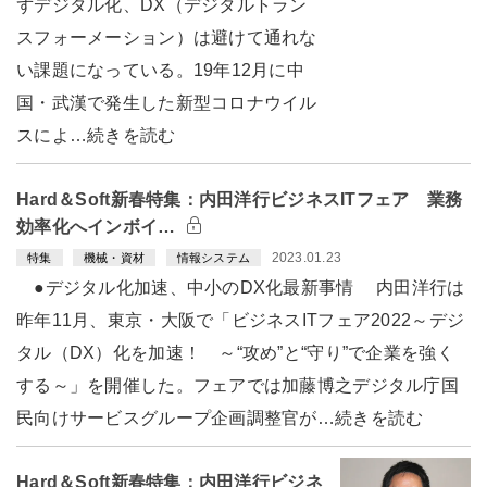
ずデジタル化、DX（デジタルトラン
スフォーメーション）は避けて通れな
い課題になっている。19年12月に中
国・武漢で発生した新型コロナウイル
スによ…続きを読む
Hard＆Soft新春特集：内田洋行ビジネスITフェア 業務
効率化へインボイ…
2023.01.23
特集
機械・資材
情報システム
●デジタル化加速、中小のDX化最新事情 内田洋行は
昨年11月、東京・大阪で「ビジネスITフェア2022～デジ
タル（DX）化を加速！ ～“攻め”と“守り”で企業を強く
する～」を開催した。フェアでは加藤博之デジタル庁国
民向けサービスグループ企画調整官が…続きを読む
Hard＆Soft新春特集：内田洋行ビジネ