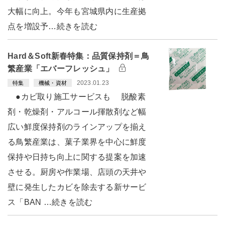
大幅に向上。今年も宮城県内に生産拠
点を増設予…続きを読む
Hard＆Soft新春特集：品質保持剤＝鳥
繁産業「エバーフレッシュ」
2023.01.23
特集
機械・資材
●カビ取り施工サービスも 脱酸素
剤・乾燥剤・アルコール揮散剤など幅
広い鮮度保持剤のラインアップを揃え
る鳥繁産業は、菓子業界を中心に鮮度
保持や日持ち向上に関する提案を加速
させる。厨房や作業場、店頭の天井や
壁に発生したカビを除去する新サービ
ス「BAN …続きを読む