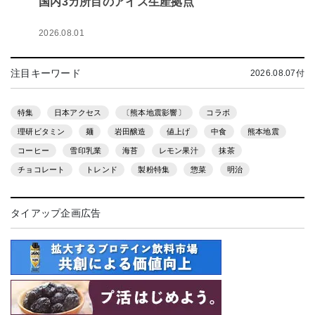
国内3カ所目のアイス生産拠点
2026.08.01
注目キーワード
2026.08.07付
特集
日本アクセス
〔熊本地震影響〕
コラボ
理研ビタミン
麺
岩田醸造
値上げ
中食
熊本地震
コーヒー
雪印乳業
海苔
レモン果汁
抹茶
チョコレート
トレンド
製粉特集
惣菜
明治
タイアップ企画広告