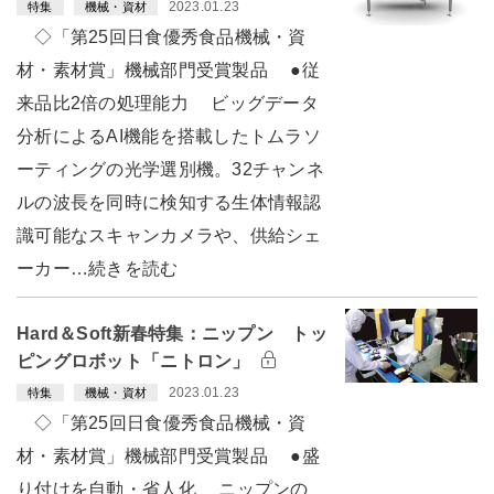
2023.01.23
特集
機械・資材
◇「第25回日食優秀食品機械・資
材・素材賞」機械部門受賞製品 ●従
来品比2倍の処理能力 ビッグデータ
分析によるAI機能を搭載したトムラソ
ーティングの光学選別機。32チャンネ
ルの波長を同時に検知する生体情報認
識可能なスキャンカメラや、供給シェ
ーカー…続きを読む
Hard＆Soft新春特集：ニップン トッ
ピングロボット「ニトロン」
2023.01.23
特集
機械・資材
◇「第25回日食優秀食品機械・資
材・素材賞」機械部門受賞製品 ●盛
り付けを自動・省人化 ニップンの