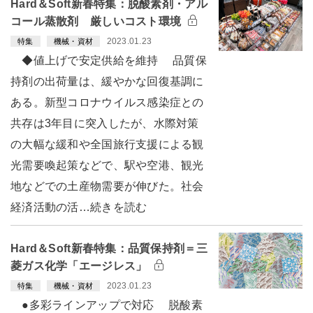
Hard＆Soft新春特集：脱酸素剤・アル
コール蒸散剤 厳しいコスト環境
2023.01.23
特集
機械・資材
◆値上げで安定供給を維持 品質保
持剤の出荷量は、緩やかな回復基調に
ある。新型コロナウイルス感染症との
共存は3年目に突入したが、水際対策
の大幅な緩和や全国旅行支援による観
光需要喚起策などで、駅や空港、観光
地などでの土産物需要が伸びた。社会
経済活動の活…続きを読む
Hard＆Soft新春特集：品質保持剤＝三
菱ガス化学「エージレス」
2023.01.23
特集
機械・資材
●多彩ラインアップで対応 脱酸素