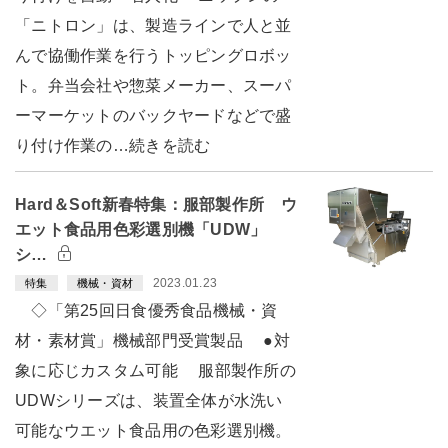
「ニトロン」は、製造ラインで人と並
んで協働作業を行うトッピングロボッ
ト。弁当会社や惣菜メーカー、スーパ
ーマーケットのバックヤードなどで盛
り付け作業の…続きを読む
Hard＆Soft新春特集：服部製作所 ウ
エット食品用色彩選別機「UDW」
シ…
2023.01.23
特集
機械・資材
◇「第25回日食優秀食品機械・資
材・素材賞」機械部門受賞製品 ●対
象に応じカスタム可能 服部製作所の
UDWシリーズは、装置全体が水洗い
可能なウエット食品用の色彩選別機。