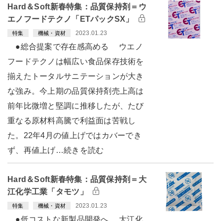
Hard＆Soft新春特集：品質保持剤＝ウ
エノフードテクノ「ETパックSX」
2023.01.23
特集
機械・資材
●総合提案で存在感高める ウエノ
フードテクノは幅広い食品保存技術を
揃えたトータルサニテーションが大き
な強み。今上期の品質保持剤売上高は
前年比微増と堅調に推移したが、たび
重なる原材料高騰で利益面は苦戦し
た。22年4月の値上げではカバーでき
ず、再値上げ…続きを読む
Hard＆Soft新春特集：品質保持剤＝大
江化学工業「タモツ」
2023.01.23
特集
機械・資材
●低コストな新製品開発へ 大江化