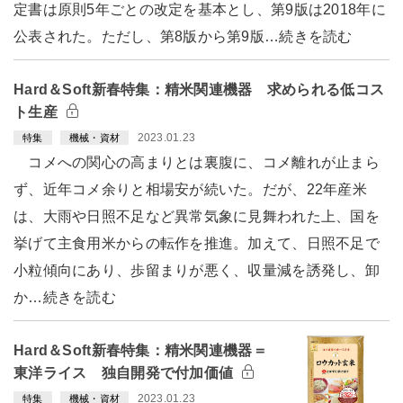
定書は原則5年ごとの改定を基本とし、第9版は2018年に
公表された。ただし、第8版から第9版…続きを読む
Hard＆Soft新春特集：精米関連機器 求められる低コス
ト生産
2023.01.23
特集
機械・資材
コメへの関心の高まりとは裏腹に、コメ離れが止まら
ず、近年コメ余りと相場安が続いた。だが、22年産米
は、大雨や日照不足など異常気象に見舞われた上、国を
挙げて主食用米からの転作を推進。加えて、日照不足で
小粒傾向にあり、歩留まりが悪く、収量減を誘発し、卸
か…続きを読む
Hard＆Soft新春特集：精米関連機器＝
東洋ライス 独自開発で付加価値
2023.01.23
特集
機械・資材