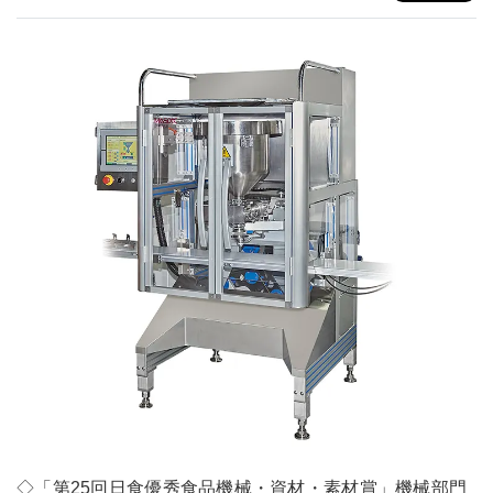
◇「第25回日食優秀食品機械・資材・素材賞」機械部門