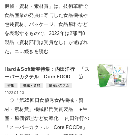
機械・資材・素材賞」は、技術革新で
食品産業の発展に寄与した食品機械や
包装資材、パッケージ、食品原料など
を表彰するもので、2022年は2部門8
製品（資材部門は受賞なし）が選ばれ
た。ニ…続きを読む
Hard＆Soft新春特集：内田洋行 「ス
ーパーカクテル Core FOOD…
特集
機械・資材
情報システム
2023.01.23
◇「第25回日食優秀食品機械・資
材・素材賞」機械部門受賞製品 ●生
産・原価管理など効率化 内田洋行の
「スーパーカクテル Core FOODs」