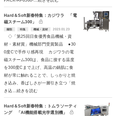
PACK-AF6360-…続きを読む
Hard＆Soft新春特集：カジワラ 「電
磁スチーム300」
2023.01.23
麺類
特集
機械・資材
◇「第25回日食優秀食品機械・資
材・素材賞」機械部門受賞製品 ●30
0度Cで手作り感再現 カジワラの電
磁スチーム300は、食品に接する温度
を300度Cまで上げ、高温の鍋肌に食
材が常に触れることで、しっかりと焼
き込み、香ばしさが一層引き立つ「焼
き込…続きを読む
Hard＆Soft新春特集：トムラソーティ
ング 「AI機能搭載光学選別機」