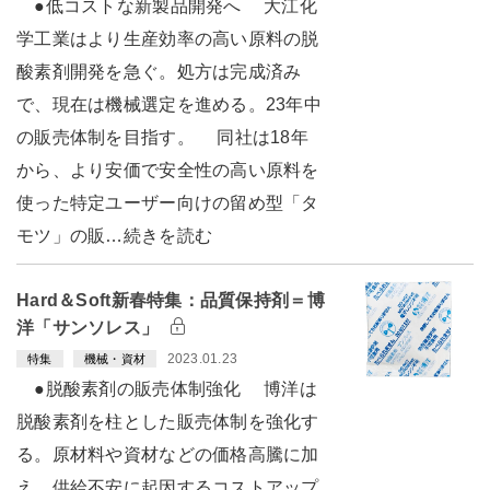
●低コストな新製品開発へ 大江化
学工業はより生産効率の高い原料の脱
酸素剤開発を急ぐ。処方は完成済み
で、現在は機械選定を進める。23年中
の販売体制を目指す。 同社は18年
から、より安価で安全性の高い原料を
使った特定ユーザー向けの留め型「タ
モツ」の販…続きを読む
Hard＆Soft新春特集：品質保持剤＝博
洋「サンソレス」
2023.01.23
特集
機械・資材
●脱酸素剤の販売体制強化 博洋は
脱酸素剤を柱とした販売体制を強化す
る。原材料や資材などの価格高騰に加
え、供給不安に起因するコストアップ