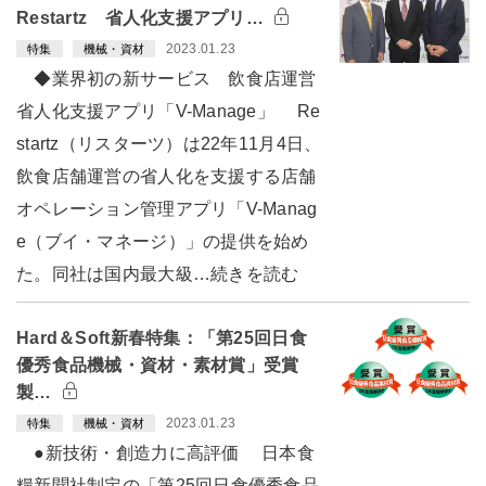
Restartz 省人化支援アプリ…
2023.01.23
特集
機械・資材
◆業界初の新サービス 飲食店運営
省人化支援アプリ「V-Manage」 Re
startz（リスターツ）は22年11月4日、
飲食店舗運営の省人化を支援する店舗
オペレーション管理アプリ「V-Manag
e（ブイ・マネージ）」の提供を始め
た。同社は国内最大級…続きを読む
Hard＆Soft新春特集：「第25回日食
優秀食品機械・資材・素材賞」受賞
製…
2023.01.23
特集
機械・資材
●新技術・創造力に高評価 日本食
糧新聞社制定の「第25回日食優秀食品