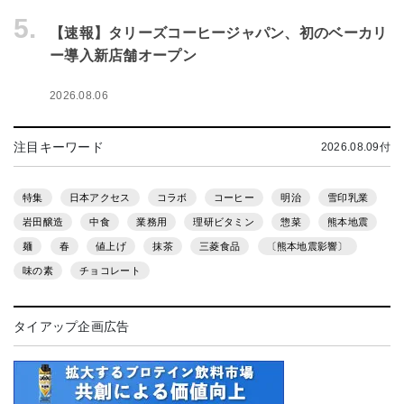
5.
【速報】タリーズコーヒージャパン、初のベーカリ
ー導入新店舗オープン
2026.08.06
注目キーワード
2026.08.09付
特集
日本アクセス
コラボ
コーヒー
明治
雪印乳業
岩田醸造
中食
業務用
理研ビタミン
惣菜
熊本地震
麺
春
値上げ
抹茶
三菱食品
〔熊本地震影響〕
味の素
チョコレート
タイアップ企画広告