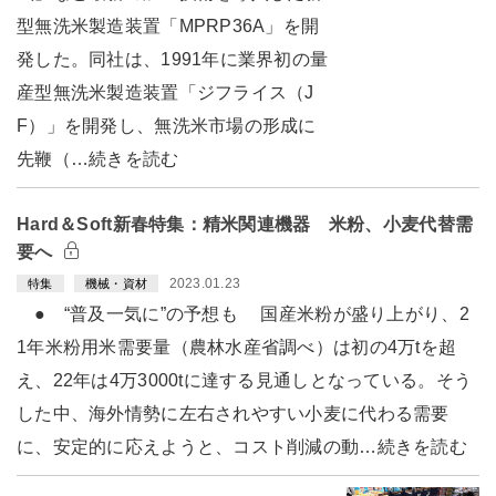
型無洗米製造装置「MPRP36A」を開
発した。同社は、1991年に業界初の量
産型無洗米製造装置「ジフライス（J
F）」を開発し、無洗米市場の形成に
先鞭（…続きを読む
Hard＆Soft新春特集：精米関連機器 米粉、小麦代替需
要へ
2023.01.23
特集
機械・資材
● “普及一気に”の予想も 国産米粉が盛り上がり、2
1年米粉用米需要量（農林水産省調べ）は初の4万tを超
え、22年は4万3000tに達する見通しとなっている。そう
した中、海外情勢に左右されやすい小麦に代わる需要
に、安定的に応えようと、コスト削減の動…続きを読む