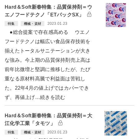
Hard＆Soft新春特集：品質保持剤＝ウ
エノフードテクノ「ETパックSX」
2023.01.23
特集
機械・資材
●総合提案で存在感高める ウエノ
フードテクノは幅広い食品保存技術を
揃えたトータルサニテーションが大き
な強み。今上期の品質保持剤売上高は
前年比微増と堅調に推移したが、たび
重なる原材料高騰で利益面は苦戦し
た。22年4月の値上げではカバーでき
ず、再値上げ…続きを読む
Hard＆Soft新春特集：品質保持剤＝大
江化学工業「タモツ」
2023.01.23
特集
機械・資材