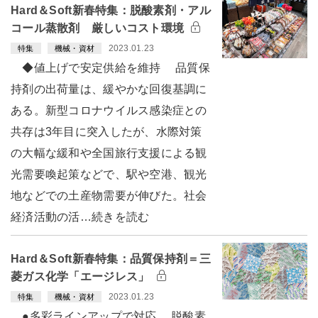
Hard＆Soft新春特集：脱酸素剤・アル
コール蒸散剤 厳しいコスト環境
2023.01.23
特集
機械・資材
◆値上げで安定供給を維持 品質保
持剤の出荷量は、緩やかな回復基調に
ある。新型コロナウイルス感染症との
共存は3年目に突入したが、水際対策
の大幅な緩和や全国旅行支援による観
光需要喚起策などで、駅や空港、観光
地などでの土産物需要が伸びた。社会
経済活動の活…続きを読む
Hard＆Soft新春特集：品質保持剤＝三
菱ガス化学「エージレス」
2023.01.23
特集
機械・資材
●多彩ラインアップで対応 脱酸素