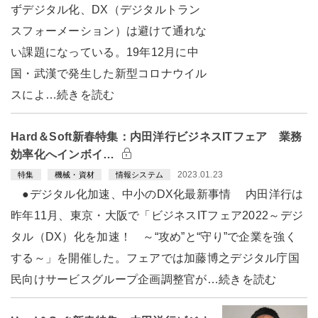
ずデジタル化、DX（デジタルトラン
スフォーメーション）は避けて通れな
い課題になっている。19年12月に中
国・武漢で発生した新型コロナウイル
スによ…続きを読む
Hard＆Soft新春特集：内田洋行ビジネスITフェア 業務
効率化へインボイ…
2023.01.23
特集
機械・資材
情報システム
●デジタル化加速、中小のDX化最新事情 内田洋行は
昨年11月、東京・大阪で「ビジネスITフェア2022～デジ
タル（DX）化を加速！ ～“攻め”と“守り”で企業を強く
する～」を開催した。フェアでは加藤博之デジタル庁国
民向けサービスグループ企画調整官が…続きを読む