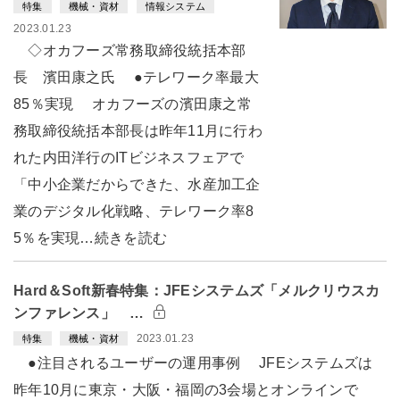
特集
機械・資材
情報システム
2023.01.23
◇オカフーズ常務取締役統括本部
長 濱田康之氏 ●テレワーク率最大
85％実現 オカフーズの濱田康之常
務取締役統括本部長は昨年11月に行わ
れた内田洋行のITビジネスフェアで
「中小企業だからできた、水産加工企
業のデジタル化戦略、テレワーク率8
5％を実現…続きを読む
Hard＆Soft新春特集：JFEシステムズ「メルクリウスカ
ンファレンス」 …
2023.01.23
特集
機械・資材
●注目されるユーザーの運用事例 JFEシステムズは
昨年10月に東京・大阪・福岡の3会場とオンラインで