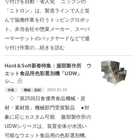
り付けを自動・省人化 ニップンの
「ニトロン」は、製造ラインで人と並
んで協働作業を行うトッピングロボッ
ト。弁当会社や惣菜メーカー、スーパ
ーマーケットのバックヤードなどで盛
り付け作業の…続きを読む
Hard＆Soft新春特集：服部製作所 ウ
エット食品用色彩選別機「UDW」
シ…
2023.01.23
特集
機械・資材
◇「第25回日食優秀食品機械・資
材・素材賞」機械部門受賞製品 ●対
象に応じカスタム可能 服部製作所の
UDWシリーズは、装置全体が水洗い
可能なウエット食品用の色彩選別機。