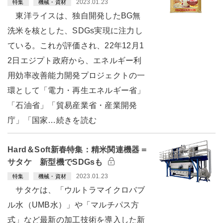
2023.01.23
特集
機械・資材
東洋ライスは、独自開発したBG無
洗米を核とした、SDGs実現に注力し
ている。これが評価され、22年12月1
2日エジプト政府から、エネルギー利
用効率改善能力開発プロジェクトの一
環として「電力・再生エネルギー省」
「石油省」「貿易産業省・産業開発
庁」「国家…続きを読む
Hard＆Soft新春特集：精米関連機器＝
サタケ 新型機でSDGsも
2023.01.23
特集
機械・資材
サタケは、「ウルトラマイクロバブ
ル水（UMB水）」や「マルチパス方
式」など最新の加工技術を導入した新