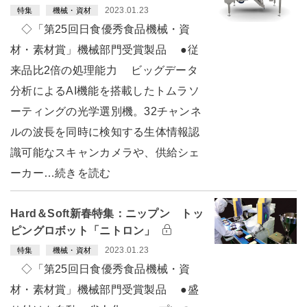
2023.01.23
特集
機械・資材
◇「第25回日食優秀食品機械・資
材・素材賞」機械部門受賞製品 ●従
来品比2倍の処理能力 ビッグデータ
分析によるAI機能を搭載したトムラソ
ーティングの光学選別機。32チャンネ
ルの波長を同時に検知する生体情報認
識可能なスキャンカメラや、供給シェ
ーカー…続きを読む
Hard＆Soft新春特集：ニップン トッ
ピングロボット「ニトロン」
2023.01.23
特集
機械・資材
◇「第25回日食優秀食品機械・資
材・素材賞」機械部門受賞製品 ●盛