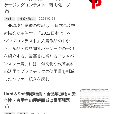
ケージングコンテスト 薄肉化・プ…
2023.01.23
特集
機械・資材
◆環境配慮型の製品も 日本包装技
術協会が主催する「2022日本パッケー
ジングコンテスト」入賞作品の中か
ら、食品・飲料関連パッケージの一部
を紹介する。最高賞に当たる「ジャパ
ンスター賞」には、薄肉化や代替素材
の活用でプラスチックの使用量を削減
したパッケ…続きを読む
Hard＆Soft新春特集：食品添加物＝安
全性・有用性の理解醸成は重要課題
2023.01.23
特集
素材