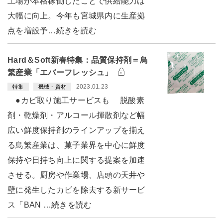
工場が本格稼働したことで供給能力は
大幅に向上。今年も宮城県内に生産拠
点を増設予…続きを読む
Hard＆Soft新春特集：品質保持剤＝鳥
繁産業「エバーフレッシュ」
2023.01.23
特集
機械・資材
●カビ取り施工サービスも 脱酸素
剤・乾燥剤・アルコール揮散剤など幅
広い鮮度保持剤のラインアップを揃え
る鳥繁産業は、菓子業界を中心に鮮度
保持や日持ち向上に関する提案を加速
させる。厨房や作業場、店頭の天井や
壁に発生したカビを除去する新サービ
ス「BAN …続きを読む