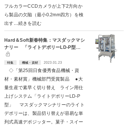
フルカラーCCDカメラが上下2方向か
ら製品の欠陥（最小0.2mm四方）を検
出す…続きを読む
Hard＆Soft新春特集：マスダックマシ
ナリー 「ライトデポリーLD-P型…
2023.01.23
特集
機械・資材
◇「第25回日食優秀食品機械・資
材・素材賞」機械部門受賞製品 ●大
量生産で素早く切り替え ライン用仕
上げシステム「ライトデポリーLD-P
型」 マスダックマシナリーのライト
デポリーは、製品切り替えが容易な単
列式高速デポジッター。菓子・スイー