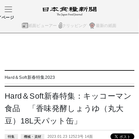
イページ
紙面ビューアー
クリッピング
最新の紙面
Hard＆Soft新春特集2023
Hard＆Soft新春特集：キッコーマン
食品 「香味発酵しょうゆ（丸大
豆）18L天パット缶」
2023.01.23 12523号 14面
特集
機械・資材