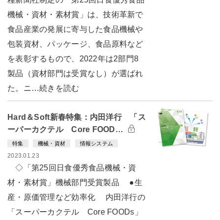
機械・資材・素材賞」は、技術革新で
食品産業の発展に寄与した食品機械や
包装資材、パッケージ、食品原料など
を表彰するもので、2022年は2部門8
製品（資材部門は受賞なし）が選ばれ
た。ニ…続きを読む
Hard＆Soft新春特集：内田洋行 「ス
ーパーカクテル Core FOOD…
特集
機械・資材
情報システム
2023.01.23
◇「第25回日食優秀食品機械・資
材・素材賞」機械部門受賞製品 ●生
産・原価管理など効率化 内田洋行の
「スーパーカクテル Core FOODs」