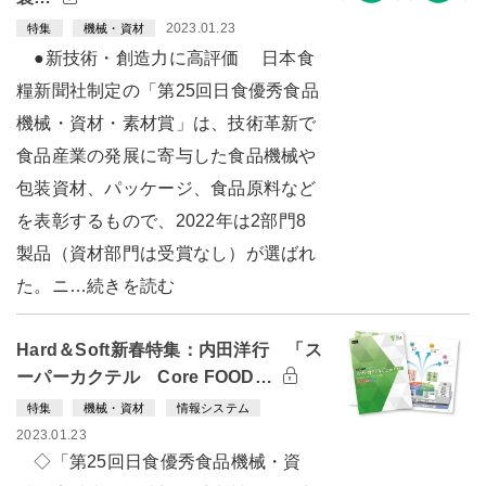
2023.01.23
特集
機械・資材
●新技術・創造力に高評価 日本食
糧新聞社制定の「第25回日食優秀食品
機械・資材・素材賞」は、技術革新で
食品産業の発展に寄与した食品機械や
包装資材、パッケージ、食品原料など
を表彰するもので、2022年は2部門8
製品（資材部門は受賞なし）が選ばれ
た。ニ…続きを読む
Hard＆Soft新春特集：内田洋行 「ス
ーパーカクテル Core FOOD…
特集
機械・資材
情報システム
2023.01.23
◇「第25回日食優秀食品機械・資