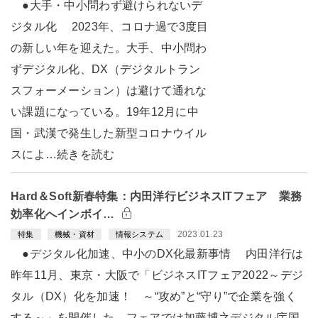
●大手・中小問わず避けられないデ
ジタル化 2023年、コロナ過で3度目
の新しい年を迎えた。大手、中小問わ
ずデジタル化、DX（デジタルトラン
スフォーメーション）は避けて通れな
い課題になっている。19年12月に中
国・武漢で発生した新型コロナウイル
スによ…続きを読む
Hard＆Soft新春特集：内田洋行ビジネスITフェア 業務
効率化へインボイ…
2023.01.23
特集
機械・資材
情報システム
●デジタル化加速、中小のDX化最新事情 内田洋行は
昨年11月、東京・大阪で「ビジネスITフェア2022～デジ
タル（DX）化を加速！ ～“攻め”と“守り”で企業を強く
する～」を開催した。フェアでは加藤博之デジタル庁国