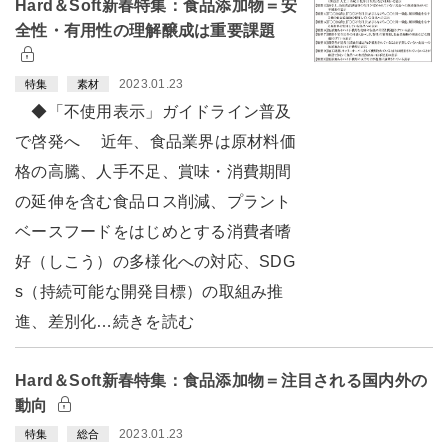
Hard＆Soft新春特集：食品添加物＝安
全性・有用性の理解醸成は重要課題
2023.01.23
特集
素材
◆「不使用表示」ガイドライン普及
で啓発へ 近年、食品業界は原材料価
格の高騰、人手不足、賞味・消費期間
の延伸を含む食品ロス削減、プラント
ベースフードをはじめとする消費者嗜
好（しこう）の多様化への対応、SDG
s（持続可能な開発目標）の取組み推
進、差別化…続きを読む
Hard＆Soft新春特集：食品添加物＝注目される国内外の
動向
2023.01.23
特集
総合