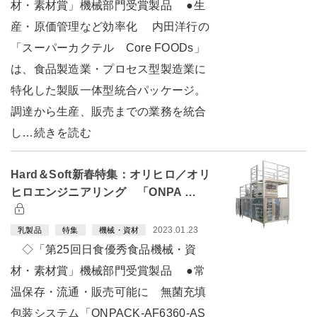
材・素材賞」機械部門受賞製品 ●生
産・原価管理など効率化 内田洋行の
「スーパーカクテル Core FOODs」
は、食品製造業・プロセス型製造業に
特化した製販一体型統合パッケージ。
調達から生産、販売までの業務を統合
し…続きを読む
Hard＆Soft新春特集：オリヒロ／オリ
ヒロエンジニアリング 「ONPA …
2023.01.23
乳製品
特集
機械・資材
◇「第25回日食優秀食品機械・資
材・素材賞」機械部門受賞製品 ●常
温保存・流通・販売可能に 無菌充填
包装システム「ONPACK-AF6360-AS