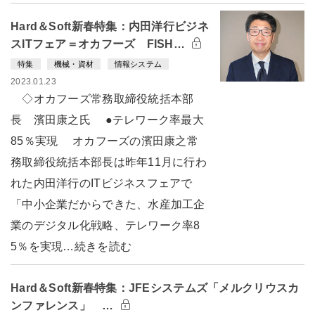
Hard＆Soft新春特集：内田洋行ビジネ
スITフェア＝オカフーズ FISH…
特集
機械・資材
情報システム
2023.01.23
◇オカフーズ常務取締役統括本部
長 濱田康之氏 ●テレワーク率最大
85％実現 オカフーズの濱田康之常
務取締役統括本部長は昨年11月に行わ
れた内田洋行のITビジネスフェアで
「中小企業だからできた、水産加工企
業のデジタル化戦略、テレワーク率8
5％を実現…続きを読む
Hard＆Soft新春特集：JFEシステムズ「メルクリウスカ
ンファレンス」 …