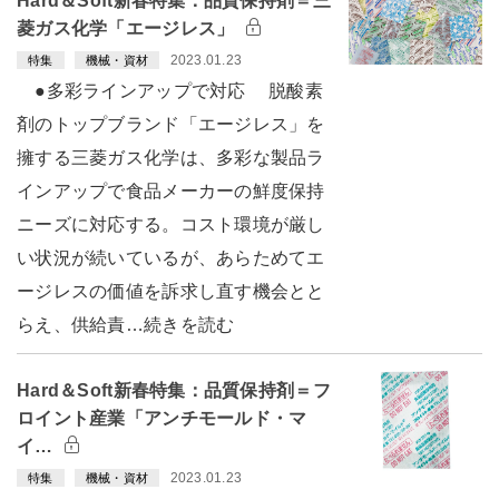
Hard＆Soft新春特集：品質保持剤＝三
菱ガス化学「エージレス」
2023.01.23
特集
機械・資材
●多彩ラインアップで対応 脱酸素
剤のトップブランド「エージレス」を
擁する三菱ガス化学は、多彩な製品ラ
インアップで食品メーカーの鮮度保持
ニーズに対応する。コスト環境が厳し
い状況が続いているが、あらためてエ
ージレスの価値を訴求し直す機会とと
らえ、供給責…続きを読む
Hard＆Soft新春特集：品質保持剤＝フ
ロイント産業「アンチモールド・マ
イ…
2023.01.23
特集
機械・資材