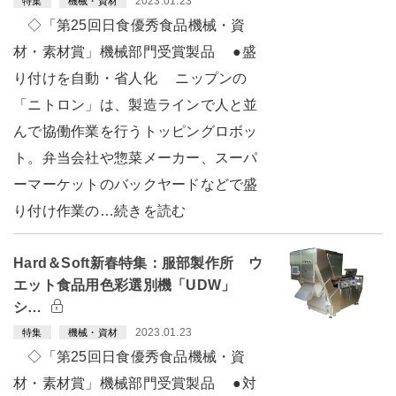
2023.01.23
特集
機械・資材
◇「第25回日食優秀食品機械・資
材・素材賞」機械部門受賞製品 ●盛
り付けを自動・省人化 ニップンの
「ニトロン」は、製造ラインで人と並
んで協働作業を行うトッピングロボッ
ト。弁当会社や惣菜メーカー、スーパ
ーマーケットのバックヤードなどで盛
り付け作業の…続きを読む
Hard＆Soft新春特集：服部製作所 ウ
エット食品用色彩選別機「UDW」
シ…
2023.01.23
特集
機械・資材
◇「第25回日食優秀食品機械・資
材・素材賞」機械部門受賞製品 ●対