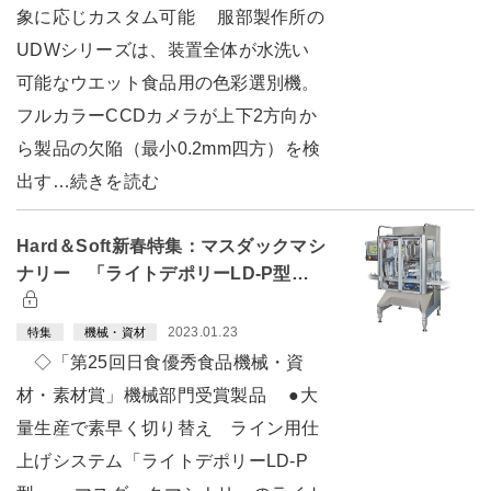
象に応じカスタム可能 服部製作所の
UDWシリーズは、装置全体が水洗い
可能なウエット食品用の色彩選別機。
フルカラーCCDカメラが上下2方向か
ら製品の欠陥（最小0.2mm四方）を検
出す…続きを読む
Hard＆Soft新春特集：マスダックマシ
ナリー 「ライトデポリーLD-P型…
2023.01.23
特集
機械・資材
◇「第25回日食優秀食品機械・資
材・素材賞」機械部門受賞製品 ●大
量生産で素早く切り替え ライン用仕
上げシステム「ライトデポリーLD-P