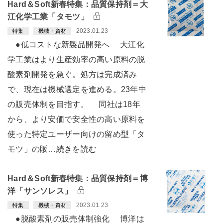
Hard＆Soft新春特集：品質保持剤＝大
江化学工業「タモツ」
2023.01.23
特集
機械・資材
●低コストな新製品開発へ 大江化
学工業はより生産効率の高い原料の脱
酸素剤開発を急ぐ。処方は完成済み
で、現在は機械選定を進める。23年中
の販売体制を目指す。 同社は18年
から、より安価で安全性の高い原料を
使った特定ユーザー向けの留め型「タ
モツ」の販…続きを読む
Hard＆Soft新春特集：品質保持剤＝博
洋「サンソレス」
2023.01.23
特集
機械・資材
●脱酸素剤の販売体制強化 博洋は