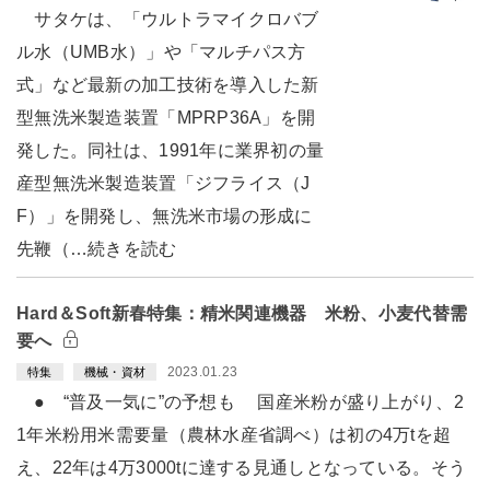
サタケは、「ウルトラマイクロバブ
ル水（UMB水）」や「マルチパス方
式」など最新の加工技術を導入した新
型無洗米製造装置「MPRP36A」を開
発した。同社は、1991年に業界初の量
産型無洗米製造装置「ジフライス（J
F）」を開発し、無洗米市場の形成に
先鞭（…続きを読む
Hard＆Soft新春特集：精米関連機器 米粉、小麦代替需
要へ
2023.01.23
特集
機械・資材
● “普及一気に”の予想も 国産米粉が盛り上がり、2
1年米粉用米需要量（農林水産省調べ）は初の4万tを超
え、22年は4万3000tに達する見通しとなっている。そう