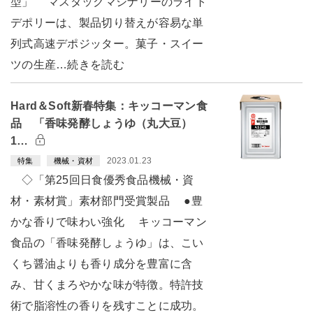
型」 マスダックマシナリーのライト
デポリーは、製品切り替えが容易な単
列式高速デポジッター。菓子・スイー
ツの生産…続きを読む
Hard＆Soft新春特集：キッコーマン食
品 「香味発酵しょうゆ（丸大豆）
1…
2023.01.23
特集
機械・資材
◇「第25回日食優秀食品機械・資
材・素材賞」素材部門受賞製品 ●豊
かな香りで味わい強化 キッコーマン
食品の「香味発酵しょうゆ」は、こい
くち醤油よりも香り成分を豊富に含
み、甘くまろやかな味が特徴。特許技
術で脂溶性の香りを残すことに成功。