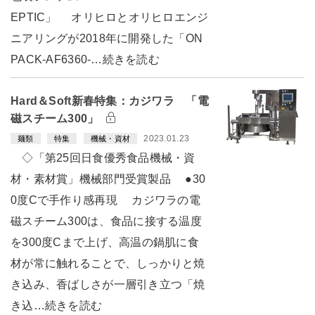
EPTIC」 オリヒロとオリヒロエンジ
ニアリングが2018年に開発した「ON
PACK-AF6360-…続きを読む
Hard＆Soft新春特集：カジワラ 「電
磁スチーム300」
2023.01.23
麺類
特集
機械・資材
◇「第25回日食優秀食品機械・資
材・素材賞」機械部門受賞製品 ●30
0度Cで手作り感再現 カジワラの電
磁スチーム300は、食品に接する温度
を300度Cまで上げ、高温の鍋肌に食
材が常に触れることで、しっかりと焼
き込み、香ばしさが一層引き立つ「焼
き込…続きを読む