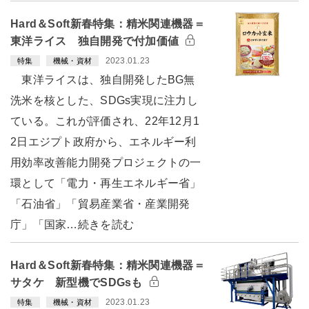
Hard＆Soft新春特集：精米関連機器＝
東洋ライス 独自開発で付加価値
2023.01.23
特集
機械・資材
東洋ライスは、独自開発したBG無
洗米を核とした、SDGs実現に注力し
ている。これが評価され、22年12月1
2日エジプト政府から、エネルギー利
用効率改善能力開発プロジェクトの一
環として「電力・再生エネルギー省」
「石油省」「貿易産業省・産業開発
庁」「国家…続きを読む
Hard＆Soft新春特集：精米関連機器＝
サタケ 新型機でSDGsも
2023.01.23
特集
機械・資材