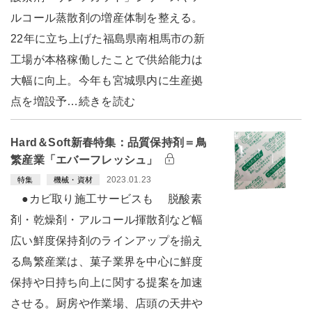
ルコール蒸散剤の増産体制を整える。
22年に立ち上げた福島県南相馬市の新
工場が本格稼働したことで供給能力は
大幅に向上。今年も宮城県内に生産拠
点を増設予…続きを読む
Hard＆Soft新春特集：品質保持剤＝鳥
繁産業「エバーフレッシュ」
2023.01.23
特集
機械・資材
●カビ取り施工サービスも 脱酸素
剤・乾燥剤・アルコール揮散剤など幅
広い鮮度保持剤のラインアップを揃え
る鳥繁産業は、菓子業界を中心に鮮度
保持や日持ち向上に関する提案を加速
させる。厨房や作業場、店頭の天井や