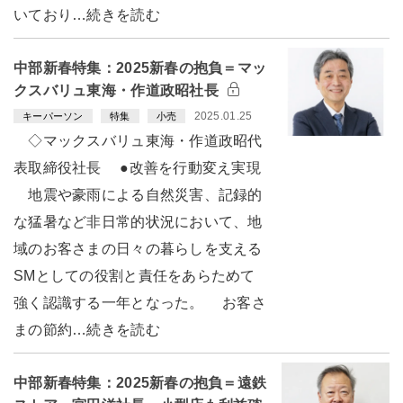
いており…続きを読む
中部新春特集：2025新春の抱負＝マッ
クスバリュ東海・作道政昭社長
2025.01.25
キーパーソン
特集
小売
◇マックスバリュ東海・作道政昭代
表取締役社長 ●改善を行動変え実現
地震や豪雨による自然災害、記録的
な猛暑など非日常的状況において、地
域のお客さまの日々の暮らしを支える
SMとしての役割と責任をあらためて
強く認識する一年となった。 お客さ
まの節約…続きを読む
中部新春特集：2025新春の抱負＝遠鉄