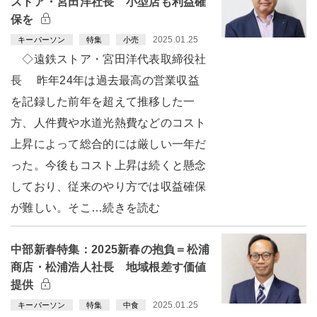
ストア・宮田洋社長 小型店も利益確
保を
2025.01.25
キーパーソン
特集
小売
◇遠鉄ストア・宮田洋代表取締役社
長 昨年24年は過去最高の営業収益
を記録した前年を超えて推移した一
方、人件費や水道光熱費などのコスト
上昇によって総合的には厳しい一年だ
った。今後もコスト上昇は続くと懸念
しており、従来のやり方では収益確保
が難しい。そこ…続きを読む
中部新春特集：2025新春の抱負＝松浦
商店・松浦浩人社長 地域根差す価値
提供
2025.01.25
キーパーソン
特集
中食