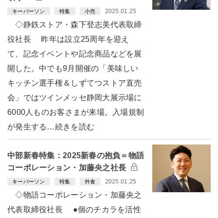
2025.01.25
キーパーソン
特集
小売
◇静鉄ストア・森下登志美代表取締
役社長 昨年は設立25周年を迎え
て、記念イベントや記念商品などを展
開した。中でも9月開催の「美味しい
キッチン選手権＆しずてつストア直売
会」ではツインメッセ静岡大展示場に
6000人ものお客さまが来場。入場規制
が発生する…続きを読む
中部新春特集：2025新春の抱負＝物語
コーポレーション・加藤央之社長
2025.01.25
キーパーソン
特集
外食
◇物語コーポレーション・加藤央之
代表取締役社長 ●個のチカラを活性