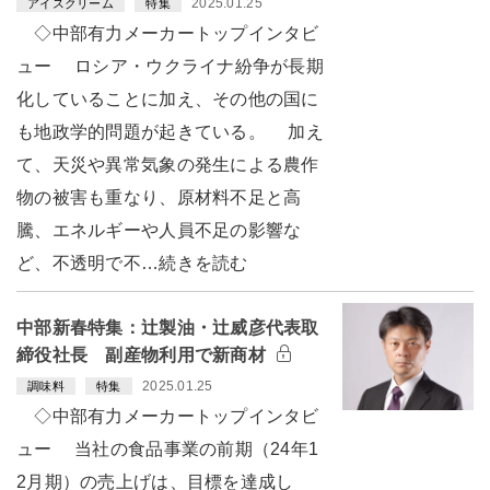
2025.01.25
アイスクリーム
特集
◇中部有力メーカートップインタビ
ュー ロシア・ウクライナ紛争が長期
化していることに加え、その他の国に
も地政学的問題が起きている。 加え
て、天災や異常気象の発生による農作
物の被害も重なり、原材料不足と高
騰、エネルギーや人員不足の影響な
ど、不透明で不…続きを読む
中部新春特集：辻製油・辻威彦代表取
締役社長 副産物利用で新商材
2025.01.25
調味料
特集
◇中部有力メーカートップインタビ
ュー 当社の食品事業の前期（24年1
2月期）の売上げは、目標を達成し