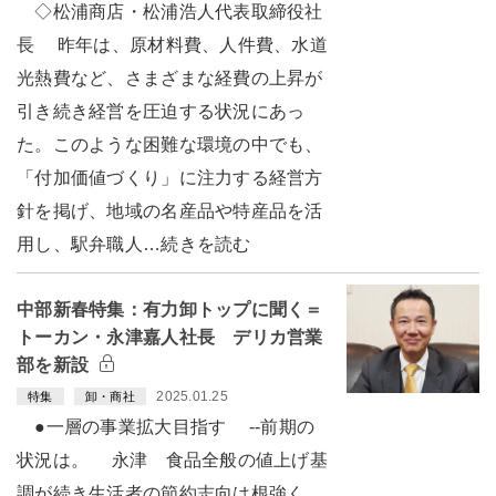
◇松浦商店・松浦浩人代表取締役社
長 昨年は、原材料費、人件費、水道
光熱費など、さまざまな経費の上昇が
引き続き経営を圧迫する状況にあっ
た。このような困難な環境の中でも、
「付加価値づくり」に注力する経営方
針を掲げ、地域の名産品や特産品を活
用し、駅弁職人…続きを読む
中部新春特集：有力卸トップに聞く＝
トーカン・永津嘉人社長 デリカ営業
部を新設
2025.01.25
特集
卸・商社
●一層の事業拡大目指す --前期の
状況は。 永津 食品全般の値上げ基
調が続き生活者の節約志向は根強く、