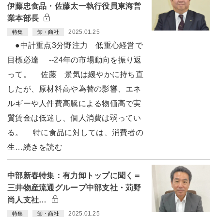
伊藤忠食品・佐藤太一執行役員東海営
業本部長
2025.01.25
特集
卸・商社
●中計重点3分野注力 低重心経営で
目標必達 --24年の市場動向を振り返
って。 佐藤 景気は緩やかに持ち直
したが、原材料高や為替の影響、エネ
ルギーや人件費高騰による物価高で実
質賃金は低迷し、個人消費は弱ってい
る。 特に食品に対しては、消費者の
生…続きを読む
中部新春特集：有力卸トップに聞く＝
三井物産流通グループ中部支社・苅野
尚人支社…
2025.01.25
特集
卸・商社