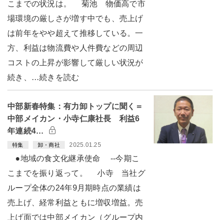
こまでの状況は。 菊池 物価高で市
場環境の厳しさが増す中でも、売上げ
は前年をやや超えて推移している。一
方、利益は物流費や人件費などの周辺
コストの上昇が影響して厳しい状況が
続き、…続きを読む
中部新春特集：有力卸トップに聞く＝
中部メイカン・小寺仁康社長 利益6
年連続4…
2025.01.25
特集
卸・商社
●地域の食文化継承使命 --今期こ
こまでを振り返って。 小寺 当社グ
ループ全体の24年9月期時点の業績は
売上げ、経常利益ともに増収増益。売
上げ面では中部メイカン（グループ内