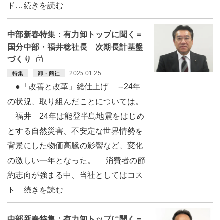
ド…続きを読む
中部新春特集：有力卸トップに聞く＝
国分中部・福井稔社長 次期長計基盤
づくり
2025.01.25
特集
卸・商社
●「改善と改革」総仕上げ --24年
の状況、取り組んだことについては。
福井 24年は能登半島地震をはじめ
とする自然災害、不安定な世界情勢を
背景にした物価高騰の影響など、変化
の激しい一年となった。 消費者の節
約志向が強まる中、当社としてはコス
ト…続きを読む
中部新春特集：有力卸トップに聞く＝