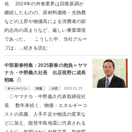
化 2024年の外食業界は回復基調が
継続したものの、原材料価格・光熱費
などの上昇や物価高による消費者の節
約志向の高まりなど、厳しい事業環境
であった。 こうした中、当社グルー
プは、…続きを読む
中部新春特集：2025新春の抱負＝ヤマ
ナカ・中野義久社長 出店視野に成長
戦略
2025.01.25
キーパーソン
特集
小売
◇ヤマナカ・中野義久代表取締役社
長 数年来続く、物価・エネルギーコ
ストの高騰、人手不足や物流の変革な
どに加え、能登半島地震に代表される
ように、年明けから自然災害、気候変