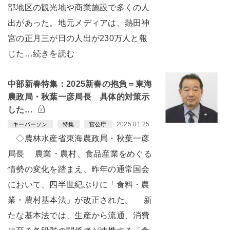
部地区の観光地や商業施設で多くの人
出があった。地元メディアは、熱田神
宮の正月三が日の人出が230万人と報
じた…続きを読む
中部新春特集：2025新春の抱負＝東海
農政局・秋葉一彦局長 具体的対策示
した…
2025.01.25
キーパーソン
特集
官公庁
◇農林水産省東海農政局・秋葉一彦
局長 農業・農村、食品産業をめぐる
情勢の変化を踏まえ、昨年の通常国会
において、四半世紀ぶりに「食料・農
業・農村基本法」が改正された。 新
たな基本法では、生産から流通、消費