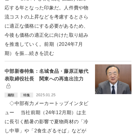
応する年となった印象だ。人件費や物
流コストの上昇などを考慮するとさら
に適正な価格にする必要があるため、
今後も価格の適正化に向けた取り組み
を推進していく。前期（2024年7月
期）を振…続きを読む
中部新春特集：名城食品・藤原正敏代
表取締役社長 関東への再進出注力
2025.01.25
麺類
特集
◇中部有力メーカートップインタビ
ュー 当社前期（24年12月期）は主
に長引く酷暑の影響で夏物商材の「冷
し中華」や「2食生ざるそば」などが