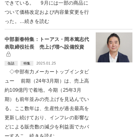
できている。 9月には一部の商品に
ついて価格改定および内容量変更を行
った。…続きを読む
中部新春特集：トーアス・岡本篤志代
表取締役社長 売上げ増へ設備投資
2025.01.25
缶詰
特集
◇中部有力メーカートップインタビ
ュー 前期（24年3月期）は、売上高
約109億円で着地。今期（25年3月
期）も前年並みの売上げを見込んでい
る。ここ数年は、生産性が過去最高を
更新し続けており、インフレの影響な
どによる販売数の減少を利益面でカバ
ーするこ…続きを読む