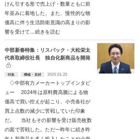
けん引する形で売上げ・数量ともに前
年並みに着地した。また、慢性的な物
価高に伴う生活防衛意識の高まりの影
響を受けて…続きを読む
中部新春特集：リスパック・大松栄太
代表取締役社長 独自化新商品を開発
2025.01.25
特集
機械・資材
◇中部有力メーカートップインタビ
ュー 2024年は原料費高騰による物
価高で買い控えが起こり、小売各社が
買上点数の減少に苦戦していた印象
だ。 当社もその影響を受け販売枚数
の面で苦戦した。ただ一昨年に続き昨
年も新商品を多く投入したことや小売