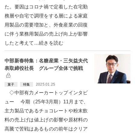
た。要因はコロナ禍で定着した在宅勤
務層や自宅で調理をする層による家庭
用製品の需要増加と、外食産業の回復
に伴う業務用製品の売上げ向上が影響
したと考えて…続きを読む
中部新春特集：名糖産業・三矢益夫代
表取締役社長 グループ全体で挑戦
2025.01.25
菓子
特集
◇中部有力メーカートップインタビ
ュー 今期（25年3月期）11月まで、
主力製品であるチョコレートや粉末飲
料の売上げは値上げの影響や原材料の
高騰で苦戦はあるものの前年はクリア