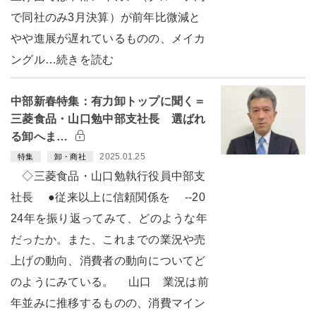
で同社のみ3月決算）が前年比微減と
やや進展が遅れているものの、メイカ
ングル…続きを読む
中部新春特集：有力卸トップに聞く＝
三菱食品・山口勉中部支社長 選ばれ
る卸へま…
2025.01.25
特集
卸・商社
◇三菱食品・山口勉執行役員中部支
社長 ●従来以上に信頼関係を --20
24年を振り返ってみて、どのような年
だったか。また、これまでの業況や売
上げの動向、消費者の動向についてど
のようにみている。 山口 業況は前
年並みに推移するものの、消費マイン