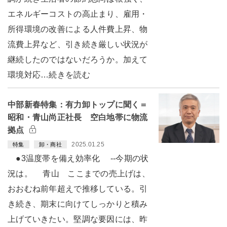
エネルギーコストの高止まり、雇用・
所得環境の改善による人件費上昇、物
流費上昇など、引き続き厳しい状況が
継続したのではないだろうか。加えて
環境対応…続きを読む
中部新春特集：有力卸トップに聞く＝
昭和・青山尚正社長 空白地帯に物流
拠点
2025.01.25
特集
卸・商社
●3温度帯を備え効率化 --今期の状
況は。 青山 ここまでの売上げは、
おおむね前年超えで推移している。引
き続き、期末に向けてしっかりと積み
上げていきたい。堅調な要因には、昨