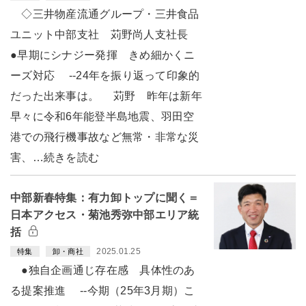
◇三井物産流通グループ・三井食品
ユニット中部支社 苅野尚人支社長
●早期にシナジー発揮 きめ細かくニ
ーズ対応 --24年を振り返って印象的
だった出来事は。 苅野 昨年は新年
早々に令和6年能登半島地震、羽田空
港での飛行機事故など無常・非常な災
害、…続きを読む
中部新春特集：有力卸トップに聞く＝
日本アクセス・菊池秀弥中部エリア統
括
2025.01.25
特集
卸・商社
●独自企画通じ存在感 具体性のあ
る提案推進 --今期（25年3月期）こ