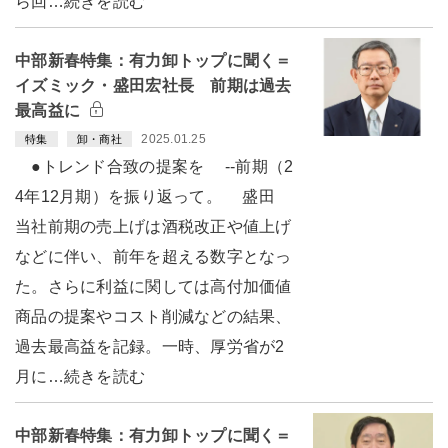
ら回…続きを読む
中部新春特集：有力卸トップに聞く＝
イズミック・盛田宏社長 前期は過去
最高益に
2025.01.25
特集
卸・商社
●トレンド合致の提案を --前期（2
4年12月期）を振り返って。 盛田
当社前期の売上げは酒税改正や値上げ
などに伴い、前年を超える数字となっ
た。さらに利益に関しては高付加価値
商品の提案やコスト削減などの結果、
過去最高益を記録。一時、厚労省が2
月に…続きを読む
中部新春特集：有力卸トップに聞く＝