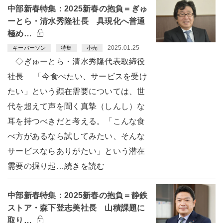
中部新春特集：2025新春の抱負＝ぎゅ
ーとら・清水秀隆社長 具現化へ普通
極め…
2025.01.25
キーパーソン
特集
小売
◇ぎゅーとら・清水秀隆代表取締役
社長 「今食べたい、サービスを受け
たい」という顕在需要については、世
代を超えて声を聞く真摯（しんし）な
耳を持つべきだと考える。「こんな食
べ方があるなら試してみたい、そんな
サービスならありがたい」という潜在
需要の掘り起…続きを読む
中部新春特集：2025新春の抱負＝静鉄
ストア・森下登志美社長 山積課題に
取り…