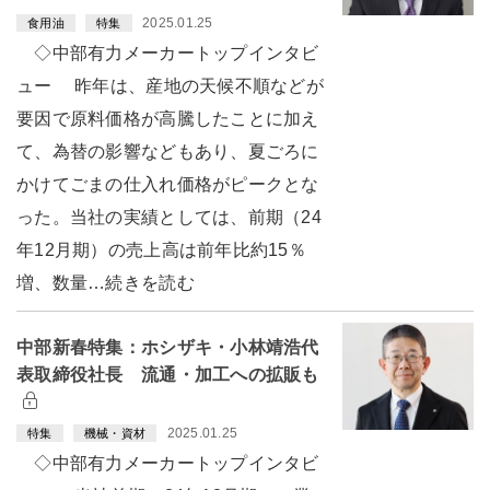
2025.01.25
食用油
特集
◇中部有力メーカートップインタビ
ュー 昨年は、産地の天候不順などが
要因で原料価格が高騰したことに加え
て、為替の影響などもあり、夏ごろに
かけてごまの仕入れ価格がピークとな
った。当社の実績としては、前期（24
年12月期）の売上高は前年比約15％
増、数量…続きを読む
中部新春特集：ホシザキ・小林靖浩代
表取締役社長 流通・加工への拡販も
2025.01.25
特集
機械・資材
◇中部有力メーカートップインタビ