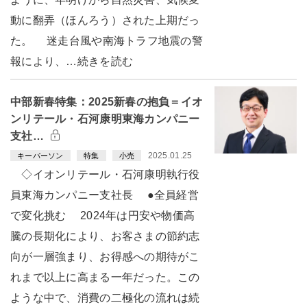
動に翻弄（ほんろう）された上期だっ
た。 迷走台風や南海トラフ地震の警
報により、…続きを読む
中部新春特集：2025新春の抱負＝イオ
ンリテール・石河康明東海カンパニー
支社…
2025.01.25
キーパーソン
特集
小売
◇イオンリテール・石河康明執行役
員東海カンパニー支社長 ●全員経営
で変化挑む 2024年は円安や物価高
騰の長期化により、お客さまの節約志
向が一層強まり、お得感への期待がこ
れまで以上に高まる一年だった。この
ような中で、消費の二極化の流れは続