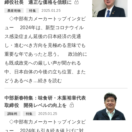
締役社長 適正な価格を信頼に
2025.01.25
農産乾物
特集
◇中部有力メーカートップインタビ
ュー 2024年は、新型コロナウイル
ス感染症まん延後の日本経済の見通
し・進むべき方向を見極める意味でも
重要な年であったと思う。 政治的に
も既成政党への厳しい声が聞かれる
中、日本自体の今後の立ち位置、また
どうあるべき…続きを読む
中部新春特集：味食研・木葉裕章代表
取締役 開発レベルの向上を
2025.01.25
調味料
特集
◇中部有力メーカートップインタビ
ュー 2024年も引き続き値上げに対