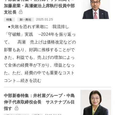
加藤産業・高瀬健治上席執行役員中部
支社長
2025.01.25
特集
卸・商社
●失敗を恐れず果敢に 我流排し
「守破離」実践 --2024年を振り返っ
て。 高瀬 売上げは価格改定などの
影響もあり、好調に推移することがで
きた。利益でも、売上げの増加によっ
て全体の経費率が下がり、増益となっ
た。ただ、経費の中でも重要なコスト
コント…続きを読む
中部新春特集：井村屋グループ・中島
伸子代表取締役会長 サステナブル目
指す