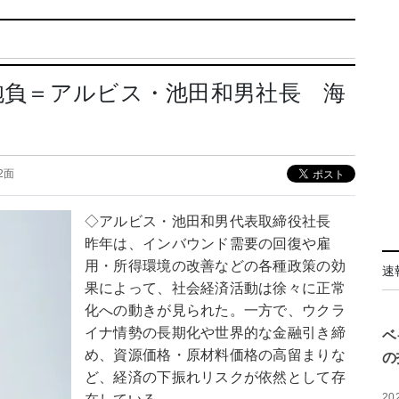
の抱負＝アルビス・池田和男社長 海
02面
◇アルビス・池田和男代表取締役社長
昨年は、インバウンド需要の回復や雇
用・所得環境の改善などの各種政策の効
速
果によって、社会経済活動は徐々に正常
化への動きが見られた。一方で、ウクラ
イナ情勢の長期化や世界的な金融引き締
ベ
め、資源価格・原材料価格の高留まりな
の
ど、経済の下振れリスクが依然として存
20