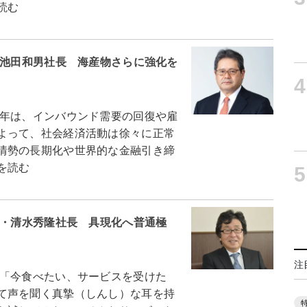
読む
・池田和男社長 海産物さらに強化を
4
年は、インバウンド需要の回復や雇
よって、社会経済活動は徐々に正常
情勢の長期化や世界的な金融引き締
を読む
5
ら・清水秀隆社長 具現化へ普通極
注
「今食べたい、サービスを受けた
て声を聞く真摯（しんし）な耳を持