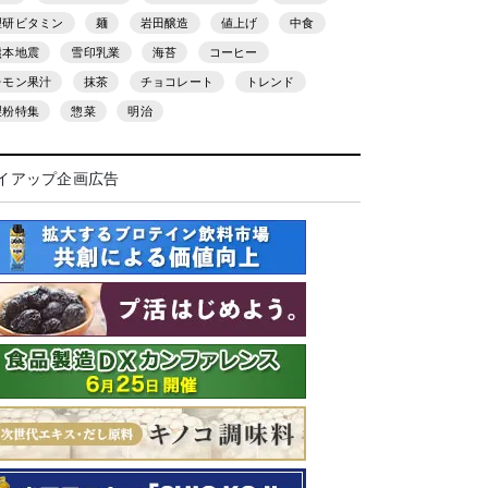
理研ビタミン
麺
岩田醸造
値上げ
中食
熊本地震
雪印乳業
海苔
コーヒー
レモン果汁
抹茶
チョコレート
トレンド
製粉特集
惣菜
明治
イアップ企画広告