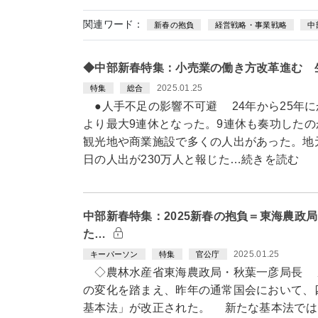
関連ワード：
新春の抱負
経営戦略・事業戦略
中
◆中部新春特集：小売業の働き方改革進む 
2025.01.25
特集
総合
●人手不足の影響不可避 24年から25年
より最大9連休となった。9連休も奏功した
観光地や商業施設で多くの人出があった。地
日の人出が230万人と報じた…続きを読む
中部新春特集：2025新春の抱負＝東海農政
た…
2025.01.25
キーパーソン
特集
官公庁
◇農林水産省東海農政局・秋葉一彦局長 
の変化を踏まえ、昨年の通常国会において、
基本法」が改正された。 新たな基本法では