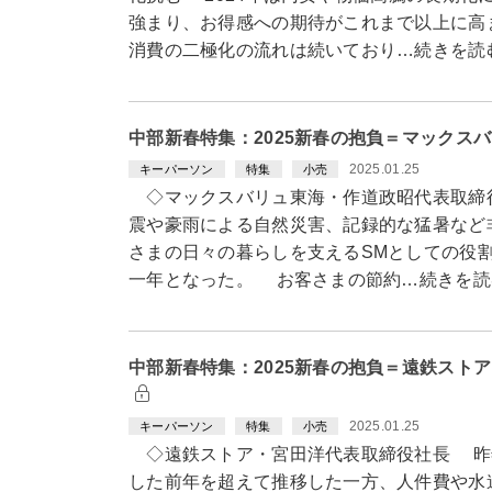
強まり、お得感への期待がこれまで以上に高
消費の二極化の流れは続いており…続きを読
中部新春特集：2025新春の抱負＝マックス
2025.01.25
キーパーソン
特集
小売
◇マックスバリュ東海・作道政昭代表取締
震や豪雨による自然災害、記録的な猛暑など
さまの日々の暮らしを支えるSMとしての役
一年となった。 お客さまの節約…続きを読
中部新春特集：2025新春の抱負＝遠鉄スト
2025.01.25
キーパーソン
特集
小売
◇遠鉄ストア・宮田洋代表取締役社長 昨年
した前年を超えて推移した一方、人件費や水