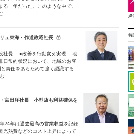
まる一年だった。このような中で、
む
媒
特
バリュ東海・作道政昭社長
役社長 ●改善を行動変え実現 地
非日常的状況において、地域のお客
割と責任をあらためて強く認識する
む
ア・宮田洋社長 小型店も利益確保を
24年は過去最高の営業収益を記録
道光熱費などのコスト上昇によって