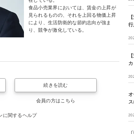
在している。
食品小売業界においては、賃金の上昇が
見られるものの、それを上回る物価上昇
【
により、生活防衛的な節約志向が強ま
行
り、競争が激化している。
20
【
カ
20
続きを読む
オ
会員の方はこちら
ス
ンに関するヘルプ
20
〔