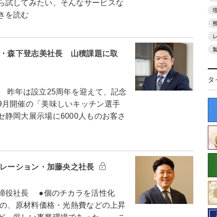
ら試してみたい、そんなサービスな
きを読む
ア・森下登志美社長 山積課題に取
タ
昨年は設立25周年を迎えて、記念
9月開催の「美味しいキッチン選手
静岡大展示場に6000人ものお客さ
ポレーション・加藤央之社長
締役社長 ●個のチカラを活性化
のの、原材料価格・光熱費などの上昇