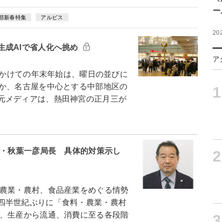
ー
部新春特集
アルビス
20
生成AIで省人化へ挑め
ア
にかけての年末年始は、曜日の並びに
のか、名古屋を中心とする中部地区の
1
元メディアは、熱田神宮の正月三が
局・秋葉一彦局長 具体的対策示し
2
農業・農村、食品産業をめぐる情勢
四半世紀ぶりに「食料・農業・農村
、生産から流通、消費に至る各段階
3