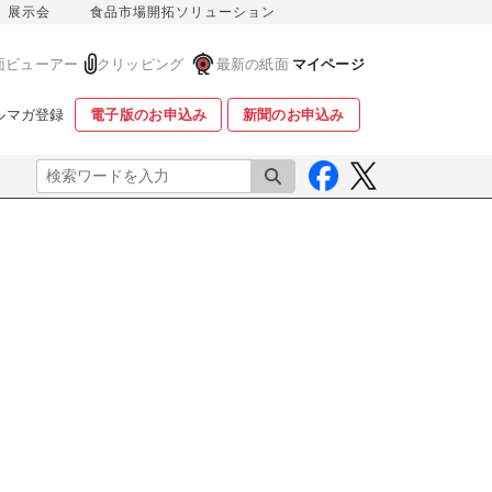
展示会
食品市場開拓ソリューション
面ビューアー
クリッピング
最新の紙面
マイページ
ルマガ登録
電子版のお申込み
新聞のお申込み
検索