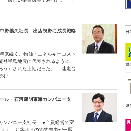
ど、厳しい事業環境であった。 こ
・中野義久社長 出店視野に成長戦略
日
年来続く、物価・エネルギーコスト
能登半島地震に代表されるように、
媒
ろう）された上期だった。 迷走台
読む
テール・石河康明東海カンパニー支
媒
カンパニー支社長 ●全員経営で変
により、お客さまの節約志向が一層