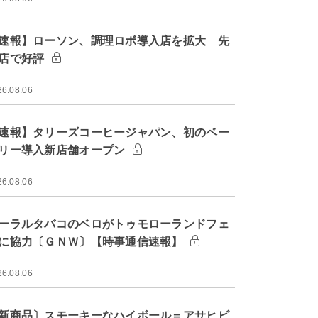
速報】ローソン、調理ロボ導入店を拡大 先
店で好評
26.08.06
速報】タリーズコーヒージャパン、初のベー
リー導入新店舗オープン
26.08.06
ーラルタバコのベロがトゥモローランドフェ
に協力〔ＧＮＷ〕【時事通信速報】
26.08.06
新商品〕スモーキーなハイボール＝アサヒビ