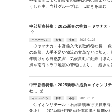
や物価高による消費者の節約志向の高まりな
うした中、当社グループは、…続きを読む
中部新春特集：2025新春の抱負＝ヤマナカ
2025.01.25
キーパーソン
特集
小売
◇ヤマナカ・中野義久代表取締役社長 数
の高騰、人手不足や物流の変革などに加え、
年明けから自然災害、気候変動に翻弄（ほん
風や南海トラフ地震の警報により、…続きを
中部新春特集：2025新春の抱負＝イオンリ
社…
2025.01.25
キーパーソン
特集
小売
◇イオンリテール・石河康明執行役員東海
化挑む 2024年は円安や物価高騰の長期化