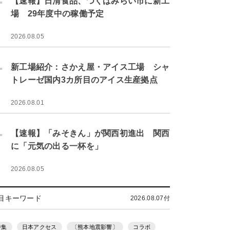
【速報】日清食品、つくばみらい市に新工
場 29年度中の稼働予定
2026.08.05
.
新工場紹介：さかえ屋・アイス工場 シャ
トレーゼ国内3カ所目のアイス生産拠点
2026.08.01
.
【速報】「みそきん」が関西初進出 関西
に「元気の出る一杯を」
2026.08.05
目キーワード
2026.08.07付
特集
日本アクセス
〔熊本地震影響〕
コラボ