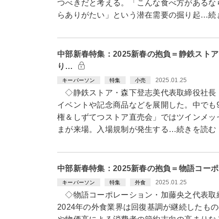
つべきだと考える。「こんな食べ方があるな
らありがたい」という潜在需要の掘り起…続
中部新春特集：2025新春の抱負＝静鉄スト
り…
2025.01.25
キーパーソン
特集
小売
◇静鉄ストア・森下登志美代表取締役社長 
イベントや記念商品などを展開した。中でも
権＆しずてつストア直売会」ではツインメッセ
まが来場。入場規制が発生する…続きを読む
中部新春特集：2025新春の抱負＝物語コー
2025.01.25
キーパーソン
特集
外食
◇物語コーポレーション・加藤央之代表取
2024年の外食業界は回復基調が継続したも