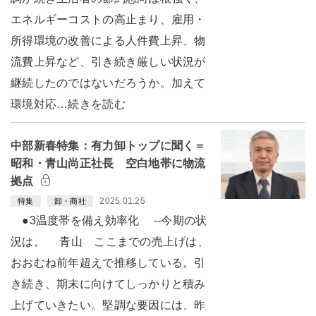
エネルギーコストの高止まり、雇用・
所得環境の改善による人件費上昇、物
流費上昇など、引き続き厳しい状況が
継続したのではないだろうか。加えて
環境対応…続きを読む
中部新春特集：有力卸トップに聞く＝
昭和・青山尚正社長 空白地帯に物流
拠点
2025.01.25
特集
卸・商社
●3温度帯を備え効率化 --今期の状
況は。 青山 ここまでの売上げは、
おおむね前年超えで推移している。引
き続き、期末に向けてしっかりと積み
上げていきたい。堅調な要因には、昨