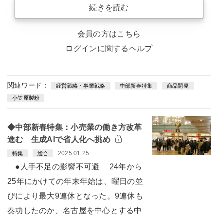
続きを読む
会員の方はこちら
ログインに関するヘルプ
関連ワード：
経営戦略・事業戦略
中部新春特集
商品開発
小笠原製粉
◆中部新春特集：小売業の働き方改革
進む 生成AIで省人化へ挑め
2025.01.25
特集
総合
●人手不足の影響不可避 24年から
25年にかけての年末年始は、曜日の並
びにより最大9連休となった。9連休も
奏功したのか、名古屋を中心とする中