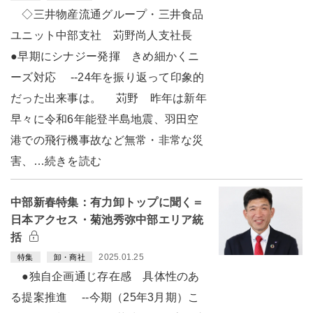
◇三井物産流通グループ・三井食品
ユニット中部支社 苅野尚人支社長
●早期にシナジー発揮 きめ細かくニ
ーズ対応 --24年を振り返って印象的
だった出来事は。 苅野 昨年は新年
早々に令和6年能登半島地震、羽田空
港での飛行機事故など無常・非常な災
害、…続きを読む
中部新春特集：有力卸トップに聞く＝
日本アクセス・菊池秀弥中部エリア統
括
2025.01.25
特集
卸・商社
●独自企画通じ存在感 具体性のあ
る提案推進 --今期（25年3月期）こ