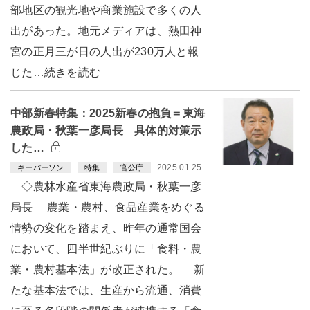
部地区の観光地や商業施設で多くの人
出があった。地元メディアは、熱田神
宮の正月三が日の人出が230万人と報
じた…続きを読む
中部新春特集：2025新春の抱負＝東海
農政局・秋葉一彦局長 具体的対策示
した…
2025.01.25
キーパーソン
特集
官公庁
◇農林水産省東海農政局・秋葉一彦
局長 農業・農村、食品産業をめぐる
情勢の変化を踏まえ、昨年の通常国会
において、四半世紀ぶりに「食料・農
業・農村基本法」が改正された。 新
たな基本法では、生産から流通、消費