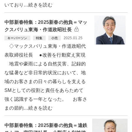
いており…続きを読む
中部新春特集：2025新春の抱負＝マッ
クスバリュ東海・作道政昭社長
2025.01.25
キーパーソン
特集
小売
◇マックスバリュ東海・作道政昭代
表取締役社長 ●改善を行動変え実現
地震や豪雨による自然災害、記録的
な猛暑など非日常的状況において、地
域のお客さまの日々の暮らしを支える
SMとしての役割と責任をあらためて
強く認識する一年となった。 お客さ
まの節約…続きを読む
中部新春特集：2025新春の抱負＝遠鉄