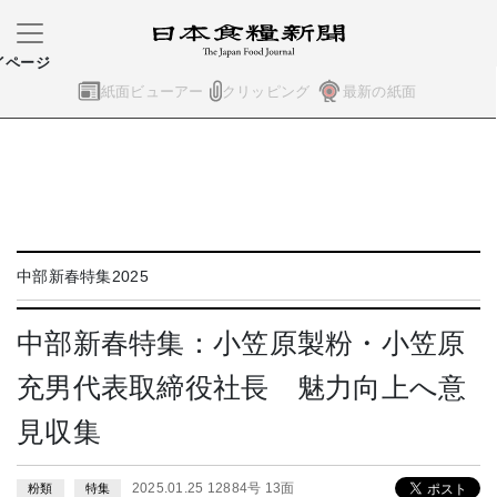
イページ
紙面ビューアー
クリッピング
最新の紙面
中部新春特集2025
中部新春特集：小笠原製粉・小笠原
充男代表取締役社長 魅力向上へ意
見収集
2025.01.25 12884号 13面
粉類
特集