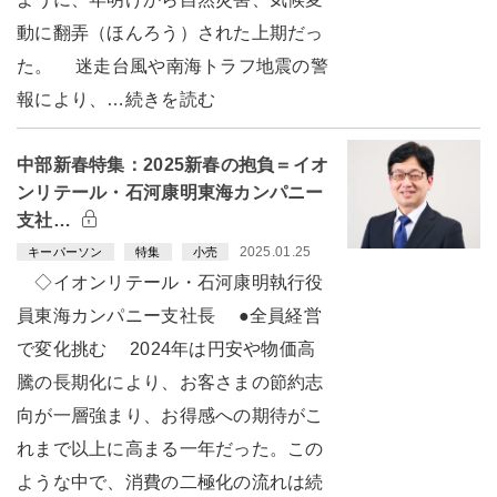
動に翻弄（ほんろう）された上期だっ
た。 迷走台風や南海トラフ地震の警
報により、…続きを読む
中部新春特集：2025新春の抱負＝イオ
ンリテール・石河康明東海カンパニー
支社…
2025.01.25
キーパーソン
特集
小売
◇イオンリテール・石河康明執行役
員東海カンパニー支社長 ●全員経営
で変化挑む 2024年は円安や物価高
騰の長期化により、お客さまの節約志
向が一層強まり、お得感への期待がこ
れまで以上に高まる一年だった。この
ような中で、消費の二極化の流れは続