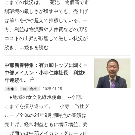
こまでの状況は。 菊池 物価高で市
場環境の厳しさが増す中でも、売上げ
は前年をやや超えて推移している。一
方、利益は物流費や人件費などの周辺
コストの上昇が影響して厳しい状況が
続き、…続きを読む
中部新春特集：有力卸トップに聞く＝
中部メイカン・小寺仁康社長 利益6
年連続4…
2025.01.25
特集
卸・商社
●地域の食文化継承使命 --今期こ
こまでを振り返って。 小寺 当社グ
ループ全体の24年9月期時点の業績は
売上げ、経常利益ともに増収増益。売
上げ面では中部メイカン（グループ内