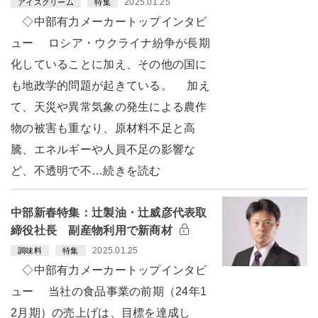
2025.01.25
アイスクリーム
特集
◇中部有力メーカートップインタビ
ュー ロシア・ウクライナ紛争が長期
化していることに加え、その他の国に
も地政学的問題が起きている。 加え
て、天災や異常気象の発生による農作
物の被害も重なり、原材料不足と高
騰、エネルギーや人員不足の影響な
ど、不透明で不…続きを読む
中部新春特集：辻製油・辻威彦代表取
締役社長 副産物利用で新商材
2025.01.25
調味料
特集
◇中部有力メーカートップインタビ
ュー 当社の食品事業の前期（24年1
2月期）の売上げは、目標を達成し