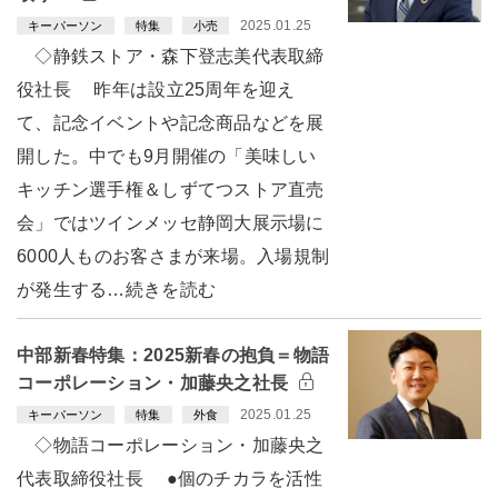
2025.01.25
キーパーソン
特集
小売
◇静鉄ストア・森下登志美代表取締
役社長 昨年は設立25周年を迎え
て、記念イベントや記念商品などを展
開した。中でも9月開催の「美味しい
キッチン選手権＆しずてつストア直売
会」ではツインメッセ静岡大展示場に
6000人ものお客さまが来場。入場規制
が発生する…続きを読む
中部新春特集：2025新春の抱負＝物語
コーポレーション・加藤央之社長
2025.01.25
キーパーソン
特集
外食
◇物語コーポレーション・加藤央之
代表取締役社長 ●個のチカラを活性