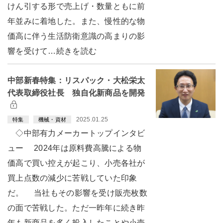
けん引する形で売上げ・数量ともに前
年並みに着地した。また、慢性的な物
価高に伴う生活防衛意識の高まりの影
響を受けて…続きを読む
中部新春特集：リスパック・大松栄太
代表取締役社長 独自化新商品を開発
2025.01.25
特集
機械・資材
◇中部有力メーカートップインタビ
ュー 2024年は原料費高騰による物
価高で買い控えが起こり、小売各社が
買上点数の減少に苦戦していた印象
だ。 当社もその影響を受け販売枚数
の面で苦戦した。ただ一昨年に続き昨
年も新商品を多く投入したことや小売