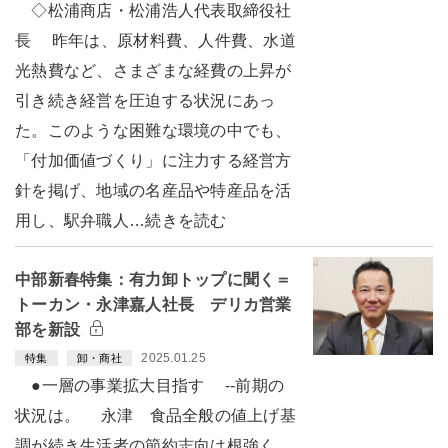
◇松浦商店・松浦浩人代表取締役社
長 昨年は、原材料費、人件費、水道
光熱費など、さまざまな経費の上昇が
引き続き経営を圧迫する状況にあっ
た。このような困難な環境の中でも、
「付加価値づくり」に注力する経営方
針を掲げ、地域の名産品や特産品を活
用し、駅弁職人…続きを読む
中部新春特集：有力卸トップに聞く＝
トーカン・永津嘉人社長 デリカ営業
部を新設
2025.01.25
特集
卸・商社
●一層の事業拡大目指す --前期の
状況は。 永津 食品全般の値上げ基
調が続き生活者の節約志向は根強く、