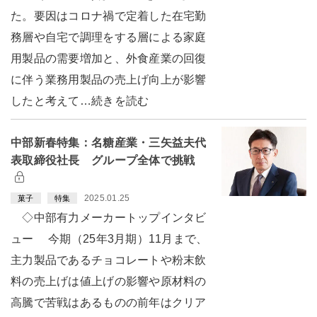
た。要因はコロナ禍で定着した在宅勤
務層や自宅で調理をする層による家庭
用製品の需要増加と、外食産業の回復
に伴う業務用製品の売上げ向上が影響
したと考えて…続きを読む
中部新春特集：名糖産業・三矢益夫代
表取締役社長 グループ全体で挑戦
2025.01.25
菓子
特集
◇中部有力メーカートップインタビ
ュー 今期（25年3月期）11月まで、
主力製品であるチョコレートや粉末飲
料の売上げは値上げの影響や原材料の
高騰で苦戦はあるものの前年はクリア