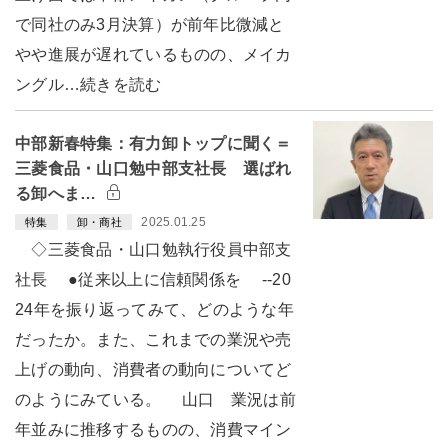
で同社のみ3月決算）が前年比微減と
やや進展が遅れているものの、メイカ
ングル…続きを読む
中部新春特集：有力卸トップに聞く＝
三菱食品・山口勉中部支社長 選ばれ
る卸へま…
2025.01.25
特集
卸・商社
◇三菱食品・山口勉執行役員中部支
社長 ●従来以上に信頼関係を --20
24年を振り返ってみて、どのような年
だったか。また、これまでの業況や売
上げの動向、消費者の動向についてど
のようにみている。 山口 業況は前
年並みに推移するものの、消費マイン