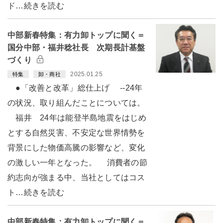
ド…続きを読む
中部新春特集：有力卸トップに聞く＝
国分中部・福井稔社長 次期長計基盤
づくり
2025.01.25
特集
卸・商社
●「改善と改革」総仕上げ --24年
の状況、取り組んだことについては。
福井 24年は能登半島地震をはじめ
とする自然災害、不安定な世界情勢を
背景にした物価高騰の影響など、変化
の激しい一年となった。 消費者の節
約志向が強まる中、当社としてはコス
ト…続きを読む
中部新春特集：有力卸トップに聞く＝