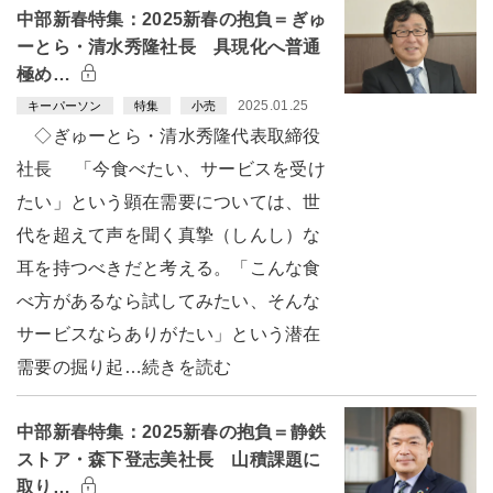
中部新春特集：2025新春の抱負＝ぎゅ
ーとら・清水秀隆社長 具現化へ普通
極め…
2025.01.25
キーパーソン
特集
小売
◇ぎゅーとら・清水秀隆代表取締役
社長 「今食べたい、サービスを受け
たい」という顕在需要については、世
代を超えて声を聞く真摯（しんし）な
耳を持つべきだと考える。「こんな食
べ方があるなら試してみたい、そんな
サービスならありがたい」という潜在
需要の掘り起…続きを読む
中部新春特集：2025新春の抱負＝静鉄
ストア・森下登志美社長 山積課題に
取り…