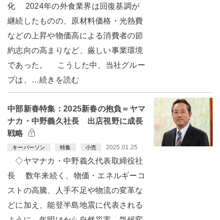
化 2024年の外食業界は回復基調が
継続したものの、原材料価格・光熱費
などの上昇や物価高による消費者の節
約志向の高まりなど、厳しい事業環境
であった。 こうした中、当社グルー
プは、…続きを読む
中部新春特集：2025新春の抱負＝ヤマ
ナカ・中野義久社長 出店視野に成長
戦略
2025.01.25
キーパーソン
特集
小売
◇ヤマナカ・中野義久代表取締役社
長 数年来続く、物価・エネルギーコ
ストの高騰、人手不足や物流の変革な
どに加え、能登半島地震に代表される
ように、年明けから自然災害、気候変