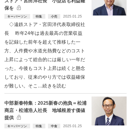
ストア・宮田洋社長 小型店も利益確
保を
2025.01.25
キーパーソン
特集
小売
◇遠鉄ストア・宮田洋代表取締役社
長 昨年24年は過去最高の営業収益
を記録した前年を超えて推移した一
方、人件費や水道光熱費などのコスト
上昇によって総合的には厳しい一年だ
った。今後もコスト上昇は続くと懸念
しており、従来のやり方では収益確保
が難しい。そこ…続きを読む
中部新春特集：2025新春の抱負＝松浦
商店・松浦浩人社長 地域根差す価値
提供
2025.01.25
キーパーソン
特集
中食