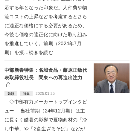
応する年となった印象だ。人件費や物
流コストの上昇などを考慮するとさら
に適正な価格にする必要があるため、
今後も価格の適正化に向けた取り組み
を推進していく。前期（2024年7月
期）を振…続きを読む
中部新春特集：名城食品・藤原正敏代
表取締役社長 関東への再進出注力
2025.01.25
麺類
特集
◇中部有力メーカートップインタビ
ュー 当社前期（24年12月期）は主
に長引く酷暑の影響で夏物商材の「冷
し中華」や「2食生ざるそば」などが