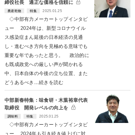
締役社長 適正な価格を信頼に
2025.01.25
農産乾物
特集
◇中部有力メーカートップインタビ
ュー 2024年は、新型コロナウイル
ス感染症まん延後の日本経済の見通
し・進むべき方向を見極める意味でも
重要な年であったと思う。 政治的に
も既成政党への厳しい声が聞かれる
中、日本自体の今後の立ち位置、また
どうあるべき…続きを読む
中部新春特集：味食研・木葉裕章代表
取締役 開発レベルの向上を
2025.01.25
調味料
特集
◇中部有力メーカートップインタビ
ュー 2024年も引き続き値上げに対