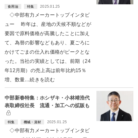
2025.01.25
食用油
特集
◇中部有力メーカートップインタビ
ュー 昨年は、産地の天候不順などが
要因で原料価格が高騰したことに加え
て、為替の影響などもあり、夏ごろに
かけてごまの仕入れ価格がピークとな
った。当社の実績としては、前期（24
年12月期）の売上高は前年比約15％
増、数量…続きを読む
中部新春特集：ホシザキ・小林靖浩代
表取締役社長 流通・加工への拡販も
2025.01.25
特集
機械・資材
◇中部有力メーカートップインタビ