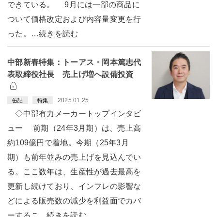
できている。 9月には一部の商品に
ついて価格改定および内容量変更を行
った。…続きを読む
中部新春特集：トーアス・岡本篤志代
表取締役社長 売上げ増へ設備投資
2025.01.25
缶詰
特集
◇中部有力メーカートップインタビ
ュー 前期（24年3月期）は、売上高
約109億円で着地。今期（25年3月
期）も前年並みの売上げを見込んでい
る。ここ数年は、生産性が過去最高を
更新し続けており、インフレの影響な
どによる販売数の減少を利益面でカバ
ーするこ…続きを読む