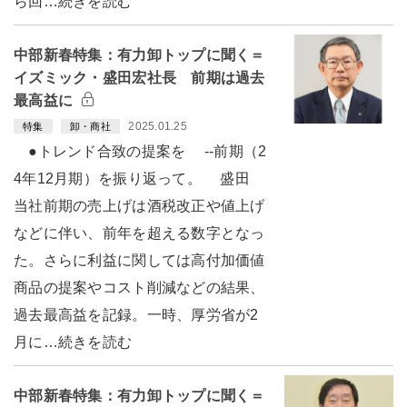
ら回…続きを読む
中部新春特集：有力卸トップに聞く＝
イズミック・盛田宏社長 前期は過去
最高益に
2025.01.25
特集
卸・商社
●トレンド合致の提案を --前期（2
4年12月期）を振り返って。 盛田
当社前期の売上げは酒税改正や値上げ
などに伴い、前年を超える数字となっ
た。さらに利益に関しては高付加価値
商品の提案やコスト削減などの結果、
過去最高益を記録。一時、厚労省が2
月に…続きを読む
中部新春特集：有力卸トップに聞く＝