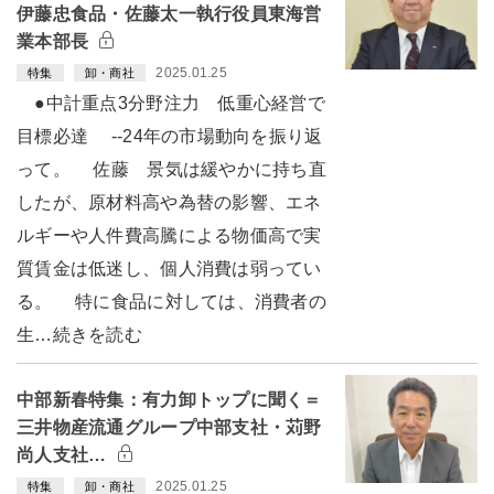
伊藤忠食品・佐藤太一執行役員東海営
業本部長
2025.01.25
特集
卸・商社
●中計重点3分野注力 低重心経営で
目標必達 --24年の市場動向を振り返
って。 佐藤 景気は緩やかに持ち直
したが、原材料高や為替の影響、エネ
ルギーや人件費高騰による物価高で実
質賃金は低迷し、個人消費は弱ってい
る。 特に食品に対しては、消費者の
生…続きを読む
中部新春特集：有力卸トップに聞く＝
三井物産流通グループ中部支社・苅野
尚人支社…
2025.01.25
特集
卸・商社