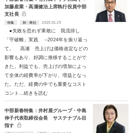
加藤産業・高瀬健治上席執行役員中部
支社長
2025.01.25
特集
卸・商社
●失敗を恐れず果敢に 我流排し
「守破離」実践 --2024年を振り返っ
て。 高瀬 売上げは価格改定などの
影響もあり、好調に推移することがで
きた。利益でも、売上げの増加によっ
て全体の経費率が下がり、増益となっ
た。ただ、経費の中でも重要なコスト
コント…続きを読む
中部新春特集：井村屋グループ・中島
伸子代表取締役会長 サステナブル目
指す