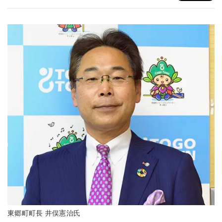
東郷町町長 井俣憲治氏