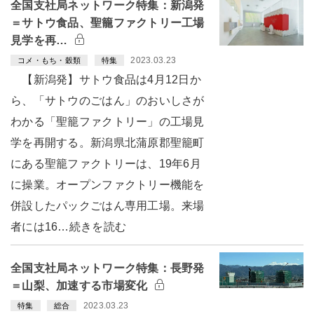
全国支社局ネットワーク特集：新潟発
＝サトウ食品、聖籠ファクトリー工場
見学を再…
2023.03.23
コメ・もち・穀類
特集
【新潟発】サトウ食品は4月12日か
ら、「サトウのごはん」のおいしさが
わかる「聖籠ファクトリー」の工場見
学を再開する。新潟県北蒲原郡聖籠町
にある聖籠ファクトリーは、19年6月
に操業。オープンファクトリー機能を
併設したパックごはん専用工場。来場
者には16…続きを読む
全国支社局ネットワーク特集：長野発
＝山梨、加速する市場変化
2023.03.23
特集
総合