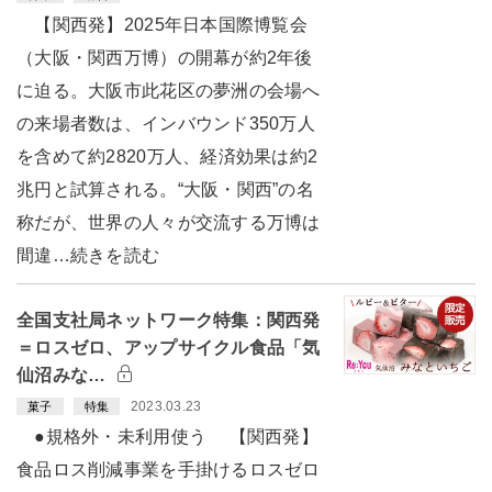
【関西発】2025年日本国際博覧会
（大阪・関西万博）の開幕が約2年後
に迫る。大阪市此花区の夢洲の会場へ
の来場者数は、インバウンド350万人
を含めて約2820万人、経済効果は約2
兆円と試算される。“大阪・関西”の名
称だが、世界の人々が交流する万博は
間違…続きを読む
全国支社局ネットワーク特集：関西発
＝ロスゼロ、アップサイクル食品「気
仙沼みな…
2023.03.23
菓子
特集
●規格外・未利用使う 【関西発】
食品ロス削減事業を手掛けるロスゼロ