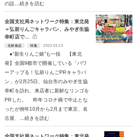
の設…続きを読む
全国支社局ネットワーク特集：東北発
＝弘前りんごキャラバン、みやぎ生協
幸町店で…
2023.03.23
生鮮食品
特集
●“新生りんご娘”も一役 【東北
発】全国9都市で開催している「パワ
ーアップる！弘前りんごPRキャラバ
ン」が2月25日、仙台市のみやぎ生協
幸町を訪れ、来店者に新鮮なリンゴを
PRした。 昨年コロナ禍で中止とな
ったが例年10月から2月まで東京、名
古屋、…続きを読む
全国支社局ネットワーク特集：東北発