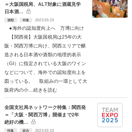
＝大阪国税局、ALT対象に酒蔵見学
日本酒…
2023.03.23
酒類
特集
●海外の認知度向上へ 万博に向け
【関西発】大阪国税局は25年の大
阪・関西万博に向け、関西エリアで醸
造される日本酒や酒類の地理的表示
（GI）に指定されている大阪のワイン
などについて、海外での認知度向上を
図っている。 取組みの一環として大
阪府内の小…続きを読む
全国支社局ネットワーク特集：関西発
＝「大阪・関西万博」開催まで2年
絶好の機…
2023.03.23
特集
総合