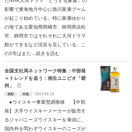
たNHK大河ドラマ「どうする家康」の
影響で東海地方中心に徳川家康ブーム
が起こり始めている。特に家康ゆかり
の地である愛知県岡崎市、静岡県浜松
市、静岡市ではそれぞれに大河ドラマ
館ができるなど活況を呈している。こ
の3市はまた…続きを読む
全国支社局ネットワーク特集：中部発
＝トレンドを追う：相生ユニビオ「碧
州」
2023.03.23
酒類
特集
●ウイスキー事業堅調推移 【中部
発】大手ウイスキーメーカーが販売す
るジャパニーズウイスキーを筆頭に、
国内外を問わずウイスキーのニーズが