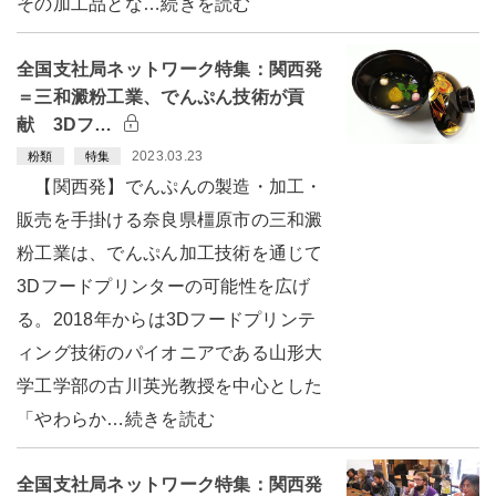
その加工品とな…続きを読む
全国支社局ネットワーク特集：関西発
＝三和澱粉工業、でんぷん技術が貢
献 3Dフ…
2023.03.23
粉類
特集
【関西発】でんぷんの製造・加工・
販売を手掛ける奈良県橿原市の三和澱
粉工業は、でんぷん加工技術を通じて
3Dフードプリンターの可能性を広げ
る。2018年からは3Dフードプリンテ
ィング技術のパイオニアである山形大
学工学部の古川英光教授を中心とした
「やわらか…続きを読む
全国支社局ネットワーク特集：関西発