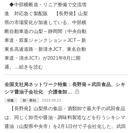
◆中部横断道・リニア整備で交流増
進 対応急ぐ製配販 【長野発】山梨
県の市場変化が加速している。中部横
断自動車道の山梨～静岡間（中央自動
車道・双葉ジャンクション＝JCT～新
東名高速道路・新清水JCT、東名自動
車道・清水JCT）が2021年8月に開
通。…続きを読む
全国支社局ネットワーク特集：長野発＝武田食品、シキ
シマ醤油子会社化 介護食卸…
2023.03.23
特集
卸・商社
【長野発】山梨県の食品・酒類卸で最大手の武田食品
は、同じく卸売や醤油・調味料製造などを行うシキシマ
醤油（山梨県中央市）を2月1日付で子会社化した。武田