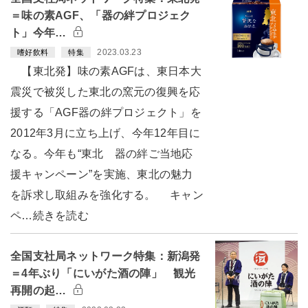
＝味の素AGF、「器の絆プロジェク
ト」今年…
2023.03.23
嗜好飲料
特集
【東北発】味の素AGFは、東日本大
震災で被災した東北の窯元の復興を応
援する「AGF器の絆プロジェクト」を
2012年3月に立ち上げ、今年12年目に
なる。今年も“東北 器の絆ご当地応
援キャンペーン”を実施、東北の魅力
を訴求し取組みを強化する。 キャン
ペ…続きを読む
全国支社局ネットワーク特集：新潟発
＝4年ぶり「にいがた酒の陣」 観光
再開の起…