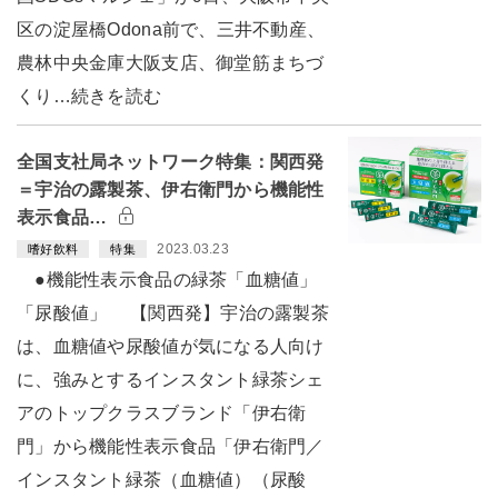
区の淀屋橋Odona前で、三井不動産、
農林中央金庫大阪支店、御堂筋まちづ
くり…続きを読む
全国支社局ネットワーク特集：関西発
＝宇治の露製茶、伊右衛門から機能性
表示食品…
2023.03.23
嗜好飲料
特集
●機能性表示食品の緑茶「血糖値」
「尿酸値」 【関西発】宇治の露製茶
は、血糖値や尿酸値が気になる人向け
に、強みとするインスタント緑茶シェ
アのトップクラスブランド「伊右衛
門」から機能性表示食品「伊右衛門／
インスタント緑茶（血糖値）（尿酸