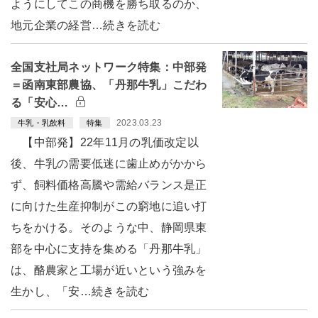
ようにしてこの商機を勝ち取るのか、
地元企業の経営…続きを読む
全国支社局ネットワーク特集：中部発
＝函南東部農協、「丹那牛乳」こだわ
る「安心…
2023.03.23
牛乳・乳飲料
特集
【中部発】22年11月の乳価改定以
後、牛乳の需要低迷に歯止めがかから
ず、飼料価格高騰や需給バランス是正
に向けた生産抑制がこの窮地に追い打
ちをかける。そのような中、静岡県東
部を中心に支持を集める「丹那牛乳」
は、酪農家と工場が近いという強みを
生かし、「安…続きを読む