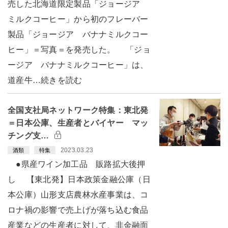
売した北海道限定製品「ジョージア
ミルクコーヒー」から初のフレーバー
製品「ジョージア バナナミルクコー
ヒー」＝写真＝を発売した。 「ジョ
ージア バナナミルクコーヒー」は、
道産牛…続きを読む
全国支社局ネットワーク特集：東北発
＝日本公庫、生産者とバイヤー マッ
チング支…
2023.03.23
酒類
特集
●県産ワイン加工品 販路拡大後押
し 【東北発】日本政策金融公庫（日
本公庫）山形支店農林水産事業は、コ
ロナ禍の影響で売上げが落ち込む食品
産業などの生産者に対して、非金融面