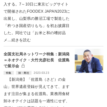
入する。7～10日に東京ビッグサイト
で開催されたFOODEX JAPAN2023に
出展し、山梨県の勝沼工場で製造した
「杵つき国産切りもち」を初お披露目
した。同社では「お米と和の嗜好品
メ…続きを読む
全国支社局ネットワーク特集：新潟発
＝ネオテイク・大竹光彦社長 佐渡島
で展示会
2023.03.23
特集
卸・商社
【新潟発】「佐渡島（さど）の金
山」世界遺産登録が見えてきて、ます
ます注目が集まる佐渡島。業務用食材
卸ネオテイクは話題を一過性にせず、