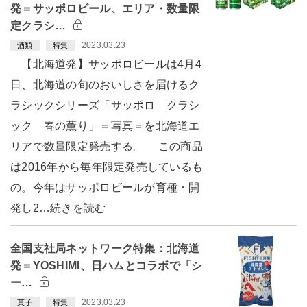
発＝サッポロビール、エリア・数量限
定クラシ…
2023.03.23
酒類
特集
【北海道発】サッポロビールは4月4
日、北海道の旬のおいしさを届けるク
ラシックシリーズ「サッポロ クラシ
ック 春の薫り」＝写真＝を北海道エ
リアで数量限定発売する。 この商品
は2016年から毎年限定発売しているも
の。今年はサッポロビールが育種・開
発し2…続きを読む
全国支社局ネットワーク特集：北海道
発＝YOSHIMI、日ハムとコラボで「シ
ー…
2023.03.23
菓子
特集