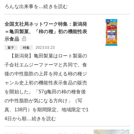
ろんな出来事を…続きを読む
全国支社局ネットワーク特集：新潟発
＝亀田製菓、「柿の種」初の機能性表
示食品
2023.03.23
菓子
特集
【新潟発】亀田製菓はロート製薬の
子会社エムジーファーマと共同で、食
後の中性脂肪の上昇を抑える柿の種ジ
ャンル史上初の機能性表示食品の販売
を開始した。「57g亀田の柿の種食後
の中性脂肪が気になる方向け」（写
真、138円）を期間限定、地域限定で1
4日から順…続きを読む