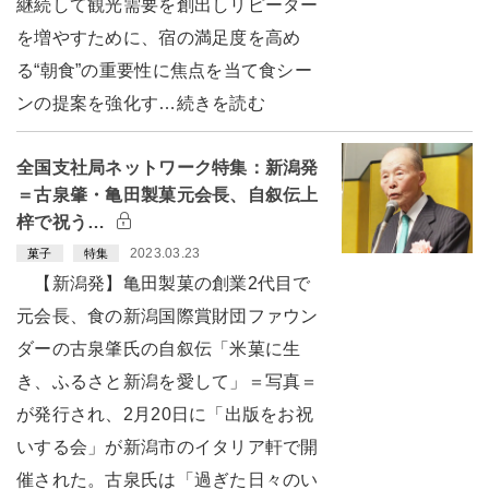
継続して観光需要を創出しリピーター
を増やすために、宿の満足度を高め
る“朝食”の重要性に焦点を当て食シー
ンの提案を強化す…続きを読む
全国支社局ネットワーク特集：新潟発
＝古泉肇・亀田製菓元会長、自叙伝上
梓で祝う…
2023.03.23
菓子
特集
【新潟発】亀田製菓の創業2代目で
元会長、食の新潟国際賞財団ファウン
ダーの古泉肇氏の自叙伝「米菓に生
き、ふるさと新潟を愛して」＝写真＝
が発行され、2月20日に「出版をお祝
いする会」が新潟市のイタリア軒で開
催された。古泉氏は「過ぎた日々のい