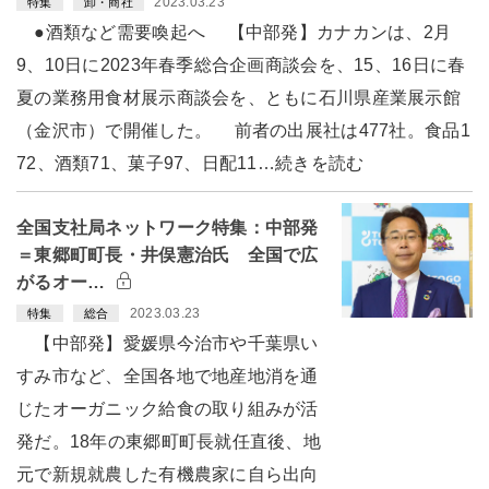
2023.03.23
特集
卸・商社
●酒類など需要喚起へ 【中部発】カナカンは、2月
9、10日に2023年春季総合企画商談会を、15、16日に春
夏の業務用食材展示商談会を、ともに石川県産業展示館
（金沢市）で開催した。 前者の出展社は477社。食品1
72、酒類71、菓子97、日配11…続きを読む
全国支社局ネットワーク特集：中部発
＝東郷町町長・井俣憲治氏 全国で広
がるオー…
2023.03.23
特集
総合
【中部発】愛媛県今治市や千葉県い
すみ市など、全国各地で地産地消を通
じたオーガニック給食の取り組みが活
発だ。18年の東郷町町長就任直後、地
元で新規就農した有機農家に自ら出向