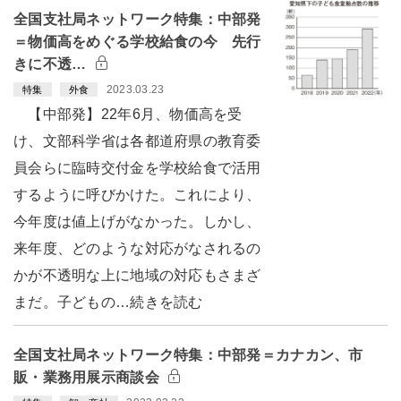
全国支社局ネットワーク特集：中部発
＝物価高をめぐる学校給食の今 先行
きに不透…
2023.03.23
特集
外食
【中部発】22年6月、物価高を受
け、文部科学省は各都道府県の教育委
員会らに臨時交付金を学校給食で活用
するように呼びかけた。これにより、
今年度は値上げがなかった。しかし、
来年度、どのような対応がなされるの
かが不透明な上に地域の対応もさまざ
まだ。子どもの…続きを読む
全国支社局ネットワーク特集：中部発＝カナカン、市
販・業務用展示商談会