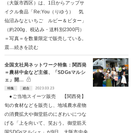
（大阪市西区）は、1日からアップサ
イクル食品「Re:You（りゆう） 気
仙沼みなといちご ルビー＆ビター」
（約200g、税込み・送料別2300円）
＝写真＝を数量限定で販売している。
震…続きを読む
全国支社局ネットワーク特集：関西発
＝農林中金など主催、「SDGsマルシ
ェ」開…
2023.03.23
特集
総合
●ご当地スイーツ販売 【関西発】
旬の食材などを販売し、地域農水産物
の消費拡大や御堂筋のにぎわいにつな
げる「上を向いて、笑おう。御堂筋天
国SDGsマルシェ」が9日、大阪市中央