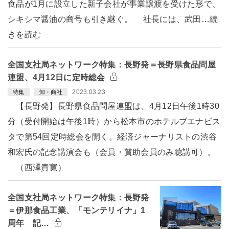
食品が1月に設立した新子会社が事業譲渡を受けた形で、
シキシマ醤油の商号も引き継ぐ。 社長には、武田…続
きを読む
全国支社局ネットワーク特集：長野発＝長野県食品問屋
連盟、4月12日に定時総会
2023.03.23
特集
卸・商社
【長野発】長野県食品問屋連盟は、4月12日午後1時30
分（受付開始は午後1時）から松本市のホテルブエナビス
タで第54回定時総会を開く。経済ジャーナリストの渋谷
和宏氏の記念講演会も（会員・賛助会員のみ聴講可）。
（西澤貴寛）
全国支社局ネットワーク特集：長野発
＝伊那食品工業、「モンテリイナ」1
周年 記…