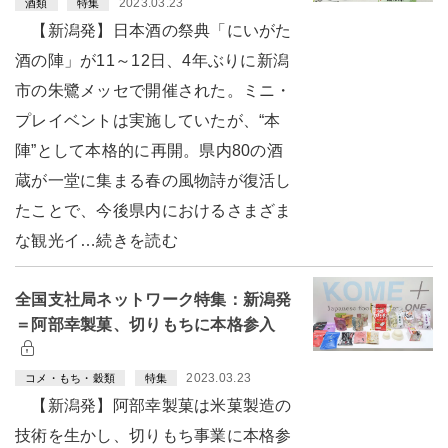
2023.03.23
酒類
特集
【新潟発】日本酒の祭典「にいがた
酒の陣」が11～12日、4年ぶりに新潟
市の朱鷺メッセで開催された。ミニ・
プレイベントは実施していたが、“本
陣”として本格的に再開。県内80の酒
蔵が一堂に集まる春の風物詩が復活し
たことで、今後県内におけるさまざま
な観光イ…続きを読む
全国支社局ネットワーク特集：新潟発
＝阿部幸製菓、切りもちに本格参入
2023.03.23
コメ・もち・穀類
特集
【新潟発】阿部幸製菓は米菓製造の
技術を生かし、切りもち事業に本格参