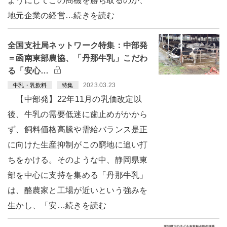
ようにしてこの商機を勝ち取るのか、
地元企業の経営…続きを読む
全国支社局ネットワーク特集：中部発
＝函南東部農協、「丹那牛乳」こだわ
る「安心…
2023.03.23
牛乳・乳飲料
特集
【中部発】22年11月の乳価改定以
後、牛乳の需要低迷に歯止めがかから
ず、飼料価格高騰や需給バランス是正
に向けた生産抑制がこの窮地に追い打
ちをかける。そのような中、静岡県東
部を中心に支持を集める「丹那牛乳」
は、酪農家と工場が近いという強みを
生かし、「安…続きを読む