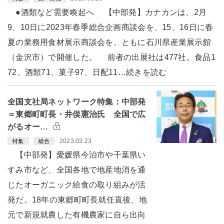
●酒類など需要喚起へ 【中部発】カナカンは、2月
9、10日に2023年春季総合企画商談会を、15、16日に春
夏の業務用食材展示商談会を、ともに石川県産業展示館
（金沢市）で開催した。 前者の出展社は477社。食品1
72、酒類71、菓子97、日配11…続きを読む
全国支社局ネットワーク特集：中部発
＝東郷町町長・井俣憲治氏 全国で広
がるオー…
2023.03.23
特集
総合
【中部発】愛媛県今治市や千葉県い
すみ市など、全国各地で地産地消を通
じたオーガニック給食の取り組みが活
発だ。18年の東郷町町長就任直後、地
元で新規就農した有機農家に自ら出向