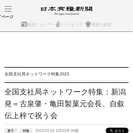
イページ
紙面ビューアー
クリッピング
最新の紙面
全国支社局ネットワーク特集2023
全国支社局ネットワーク特集：新潟
発＝古泉肇・亀田製菓元会長、自叙
伝上梓で祝う会
2023.03.23 12553号 04面
菓子
特集