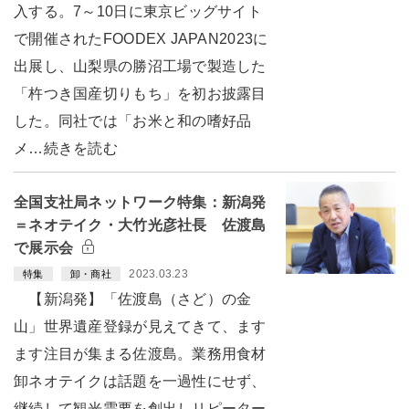
入する。7～10日に東京ビッグサイト
で開催されたFOODEX JAPAN2023に
出展し、山梨県の勝沼工場で製造した
「杵つき国産切りもち」を初お披露目
した。同社では「お米と和の嗜好品
メ…続きを読む
全国支社局ネットワーク特集：新潟発
＝ネオテイク・大竹光彦社長 佐渡島
で展示会
2023.03.23
特集
卸・商社
【新潟発】「佐渡島（さど）の金
山」世界遺産登録が見えてきて、ます
ます注目が集まる佐渡島。業務用食材
卸ネオテイクは話題を一過性にせず、
継続して観光需要を創出しリピーター