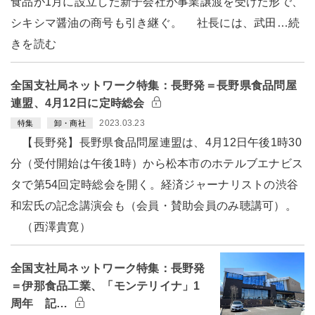
食品が1月に設立した新子会社が事業譲渡を受けた形で、
シキシマ醤油の商号も引き継ぐ。 社長には、武田…続
きを読む
全国支社局ネットワーク特集：長野発＝長野県食品問屋
連盟、4月12日に定時総会
2023.03.23
特集
卸・商社
【長野発】長野県食品問屋連盟は、4月12日午後1時30
分（受付開始は午後1時）から松本市のホテルブエナビス
タで第54回定時総会を開く。経済ジャーナリストの渋谷
和宏氏の記念講演会も（会員・賛助会員のみ聴講可）。
（西澤貴寛）
全国支社局ネットワーク特集：長野発
＝伊那食品工業、「モンテリイナ」1
周年 記…