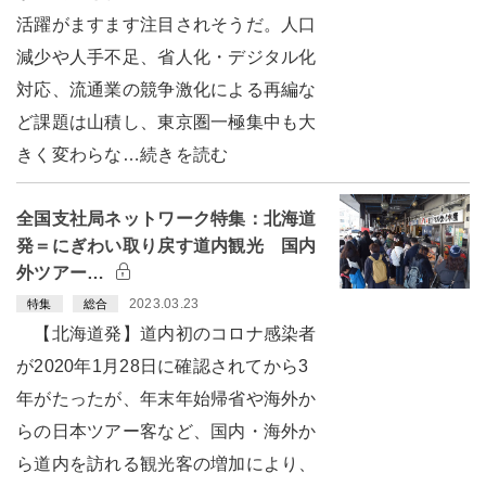
活躍がますます注目されそうだ。人口
減少や人手不足、省人化・デジタル化
対応、流通業の競争激化による再編な
ど課題は山積し、東京圏一極集中も大
きく変わらな…続きを読む
全国支社局ネットワーク特集：北海道
発＝にぎわい取り戻す道内観光 国内
外ツアー…
2023.03.23
特集
総合
【北海道発】道内初のコロナ感染者
が2020年1月28日に確認されてから3
年がたったが、年末年始帰省や海外か
らの日本ツアー客など、国内・海外か
ら道内を訪れる観光客の増加により、