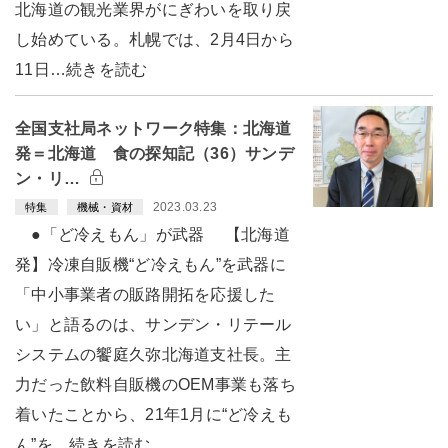
北海道の観光業界がにぎわいを取り戻
し始めている。札幌では、2月4日から
11日…続きを読む
全国支社局ネットワーク特集：北海道
発＝北海道 食の探知記（36）サンデ
ン・リ…
2023.03.23
特集
機械・資材
●「ど冷えもん」が武器 【北海道
発】冷凍自販機“ど冷えもん”を武器に
「中小事業者の販路開拓を応援した
い」と語るのは、サンデン・リテール
システムの饗庭久弥北海道支社長。主
力だった飲料自販機のOEM事業も落ち
着いたことから、21年1月に“ど冷えも
ん”を…続きを読む