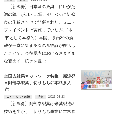
【新潟発】日本酒の祭典「にいがた
酒の陣」が11～12日、4年ぶりに新潟
市の朱鷺メッセで開催された。ミニ・
プレイベントは実施していたが、“本
陣”として本格的に再開。県内80の酒
蔵が一堂に集まる春の風物詩が復活し
たことで、今後県内におけるさまざま
な観光イ…続きを読む
全国支社局ネットワーク特集：新潟発
＝阿部幸製菓、切りもちに本格参入
2023.03.23
コメ・もち・穀類
特集
【新潟発】阿部幸製菓は米菓製造の
技術を生かし、切りもち事業に本格参