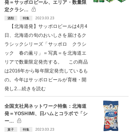
発＝サッポロビール、エリア・数量限
定クラシ…
2023.03.23
酒類
特集
【北海道発】サッポロビールは4月4
日、北海道の旬のおいしさを届けるク
ラシックシリーズ「サッポロ クラシ
ック 春の薫り」＝写真＝を北海道エ
リアで数量限定発売する。 この商品
は2016年から毎年限定発売しているも
の。今年はサッポロビールが育種・開
発し2…続きを読む
全国支社局ネットワーク特集：北海道
発＝YOSHIMI、日ハムとコラボで「シ
ー…
2023.03.23
菓子
特集