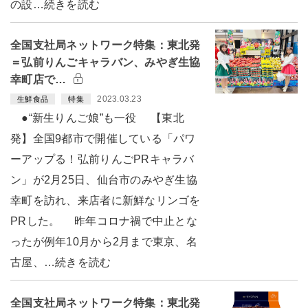
の設…続きを読む
全国支社局ネットワーク特集：東北発
＝弘前りんごキャラバン、みやぎ生協
幸町店で…
2023.03.23
生鮮食品
特集
●“新生りんご娘”も一役 【東北
発】全国9都市で開催している「パワ
ーアップる！弘前りんごPRキャラバ
ン」が2月25日、仙台市のみやぎ生協
幸町を訪れ、来店者に新鮮なリンゴを
PRした。 昨年コロナ禍で中止とな
ったが例年10月から2月まで東京、名
古屋、…続きを読む
全国支社局ネットワーク特集：東北発