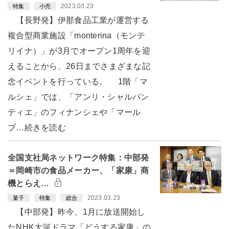
2023.03.23
特集
小売
【長野発】伊那食品工業が運営する
複合型商業施設「monterina（モンテ
リイナ）」が3月でオープン1周年を迎
えることから、26日までさまざまな記
念イベントを行っている。 1階「マ
ルシェ」では、「アンリ・シャルパン
ティエ」のフィナンシェや「マール
ブ…続きを読む
全国支社局ネットワーク特集：中部発
＝岡崎市の食品メーカー、「家康」商
機とらえ…
2023.03.23
菓子
特集
総合
【中部発】昨今、1月に放送開始し
たNHK大河ドラマ「どうする家康」の