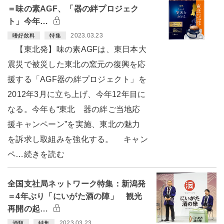
＝味の素AGF、「器の絆プロジェク
ト」今年…
2023.03.23
嗜好飲料
特集
【東北発】味の素AGFは、東日本大
震災で被災した東北の窯元の復興を応
援する「AGF器の絆プロジェクト」を
2012年3月に立ち上げ、今年12年目に
なる。今年も“東北 器の絆ご当地応
援キャンペーン”を実施、東北の魅力
を訴求し取組みを強化する。 キャン
ペ…続きを読む
全国支社局ネットワーク特集：新潟発
＝4年ぶり「にいがた酒の陣」 観光
再開の起…
2023.03.23
酒類
特集