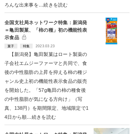
ろんな出来事を…続きを読む
全国支社局ネットワーク特集：新潟発
＝亀田製菓、「柿の種」初の機能性表
示食品
2023.03.23
菓子
特集
【新潟発】亀田製菓はロート製薬の
子会社エムジーファーマと共同で、食
後の中性脂肪の上昇を抑える柿の種ジ
ャンル史上初の機能性表示食品の販売
を開始した。「57g亀田の柿の種食後
の中性脂肪が気になる方向け」（写
真、138円）を期間限定、地域限定で1
4日から順…続きを読む