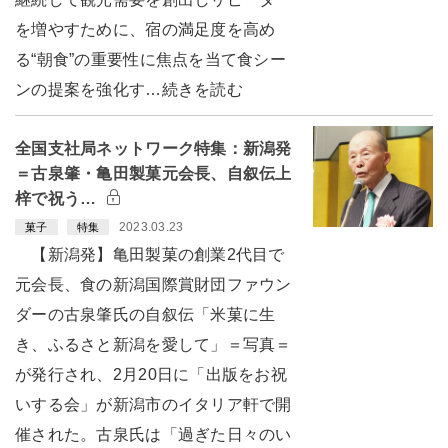
を増やすために、宿の満足度を高め
る“朝食”の重要性に焦点を当て食シー
ンの提案を強化す…続きを読む
全国支社局ネットワーク特集：新潟発
＝古泉肇・亀田製菓元会長、自叙伝上
梓で祝う…
2023.03.23
菓子
特集
【新潟発】亀田製菓の創業2代目で
元会長、食の新潟国際賞財団ファウン
ダーの古泉肇氏の自叙伝「米菓に生
き、ふるさと新潟を愛して」＝写真＝
が発行され、2月20日に「出版をお祝
いする会」が新潟市のイタリア軒で開
催された。古泉氏は「過ぎた日々のい