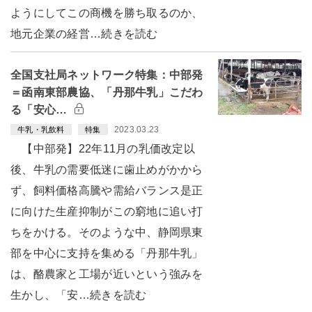
ようにしてこの商機を勝ち取るのか、
地元企業の経営…続きを読む
全国支社局ネットワーク特集：中部発
＝函南東部農協、「丹那牛乳」こだわ
る「安心…
2023.03.23
牛乳・乳飲料
特集
【中部発】22年11月の乳価改定以
後、牛乳の需要低迷に歯止めがかから
ず、飼料価格高騰や需給バランス是正
に向けた生産抑制がこの窮地に追い打
ちをかける。そのような中、静岡県東
部を中心に支持を集める「丹那牛乳」
は、酪農家と工場が近いという強みを
生かし、「安…続きを読む