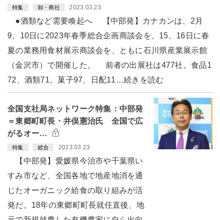
2023.03.23
特集
卸・商社
●酒類など需要喚起へ 【中部発】カナカンは、2月
9、10日に2023年春季総合企画商談会を、15、16日に春
夏の業務用食材展示商談会を、ともに石川県産業展示館
（金沢市）で開催した。 前者の出展社は477社。食品1
72、酒類71、菓子97、日配11…続きを読む
全国支社局ネットワーク特集：中部発
＝東郷町町長・井俣憲治氏 全国で広
がるオー…
2023.03.23
特集
総合
【中部発】愛媛県今治市や千葉県い
すみ市など、全国各地で地産地消を通
じたオーガニック給食の取り組みが活
発だ。18年の東郷町町長就任直後、地
元で新規就農した有機農家に自ら出向