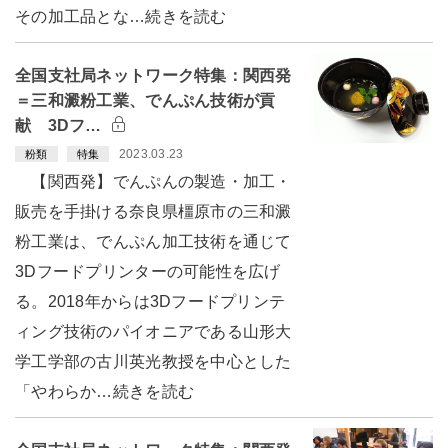
その加工品とな…続きを読む
全国支社局ネットワーク特集：関西発
＝三和澱粉工業、でんぷん技術が貢
献 3Dフ…
2023.03.23
粉類
特集
【関西発】でんぷんの製造・加工・
販売を手掛ける奈良県橿原市の三和澱
粉工業は、でんぷん加工技術を通じて
3Dフードプリンターの可能性を広げ
る。2018年からは3Dフードプリンテ
ィング技術のパイオニアである山形大
学工学部の古川英光教授を中心とした
「やわらか…続きを読む