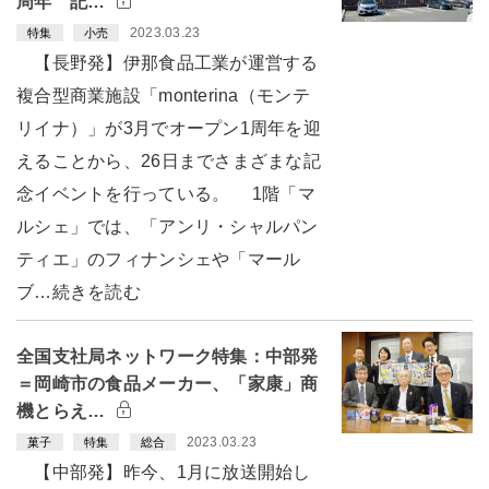
周年 記…
2023.03.23
特集
小売
【長野発】伊那食品工業が運営する
複合型商業施設「monterina（モンテ
リイナ）」が3月でオープン1周年を迎
えることから、26日までさまざまな記
念イベントを行っている。 1階「マ
ルシェ」では、「アンリ・シャルパン
ティエ」のフィナンシェや「マール
ブ…続きを読む
全国支社局ネットワーク特集：中部発
＝岡崎市の食品メーカー、「家康」商
機とらえ…
2023.03.23
菓子
特集
総合
【中部発】昨今、1月に放送開始し