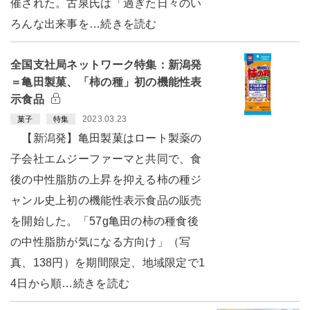
催された。古泉氏は「過ぎた日々のい
ろんな出来事を…続きを読む
全国支社局ネットワーク特集：新潟発
＝亀田製菓、「柿の種」初の機能性表
示食品
2023.03.23
菓子
特集
【新潟発】亀田製菓はロート製薬の
子会社エムジーファーマと共同で、食
後の中性脂肪の上昇を抑える柿の種ジ
ャンル史上初の機能性表示食品の販売
を開始した。「57g亀田の柿の種食後
の中性脂肪が気になる方向け」（写
真、138円）を期間限定、地域限定で1
4日から順…続きを読む