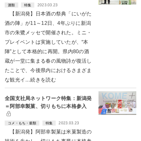
2023.03.23
酒類
特集
【新潟発】日本酒の祭典「にいがた
酒の陣」が11～12日、4年ぶりに新潟
市の朱鷺メッセで開催された。ミニ・
プレイベントは実施していたが、“本
陣”として本格的に再開。県内80の酒
蔵が一堂に集まる春の風物詩が復活し
たことで、今後県内におけるさまざま
な観光イ…続きを読む
全国支社局ネットワーク特集：新潟発
＝阿部幸製菓、切りもちに本格参入
2023.03.23
コメ・もち・穀類
特集
【新潟発】阿部幸製菓は米菓製造の