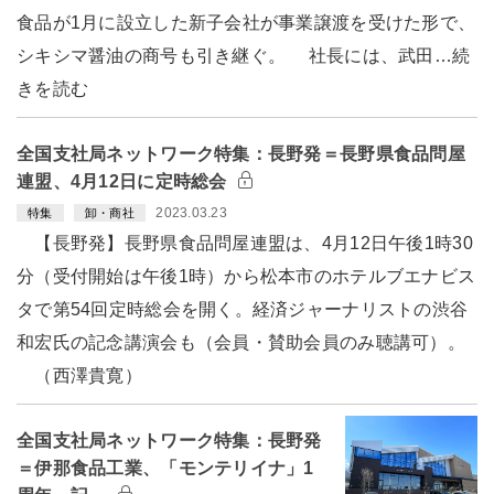
食品が1月に設立した新子会社が事業譲渡を受けた形で、
シキシマ醤油の商号も引き継ぐ。 社長には、武田…続
きを読む
全国支社局ネットワーク特集：長野発＝長野県食品問屋
連盟、4月12日に定時総会
2023.03.23
特集
卸・商社
【長野発】長野県食品問屋連盟は、4月12日午後1時30
分（受付開始は午後1時）から松本市のホテルブエナビス
タで第54回定時総会を開く。経済ジャーナリストの渋谷
和宏氏の記念講演会も（会員・賛助会員のみ聴講可）。
（西澤貴寛）
全国支社局ネットワーク特集：長野発
＝伊那食品工業、「モンテリイナ」1