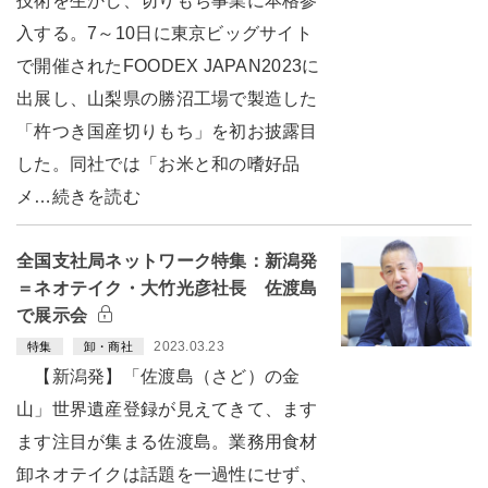
技術を生かし、切りもち事業に本格参
入する。7～10日に東京ビッグサイト
で開催されたFOODEX JAPAN2023に
出展し、山梨県の勝沼工場で製造した
「杵つき国産切りもち」を初お披露目
した。同社では「お米と和の嗜好品
メ…続きを読む
全国支社局ネットワーク特集：新潟発
＝ネオテイク・大竹光彦社長 佐渡島
で展示会
2023.03.23
特集
卸・商社
【新潟発】「佐渡島（さど）の金
山」世界遺産登録が見えてきて、ます
ます注目が集まる佐渡島。業務用食材
卸ネオテイクは話題を一過性にせず、