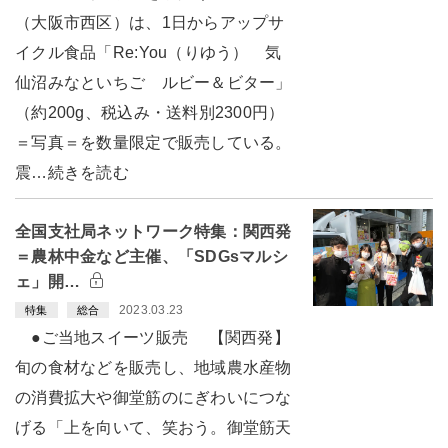
（大阪市西区）は、1日からアップサ
イクル食品「Re:You（りゆう） 気
仙沼みなといちご ルビー＆ビター」
（約200g、税込み・送料別2300円）
＝写真＝を数量限定で販売している。
震…続きを読む
全国支社局ネットワーク特集：関西発
＝農林中金など主催、「SDGsマルシ
ェ」開…
2023.03.23
特集
総合
●ご当地スイーツ販売 【関西発】
旬の食材などを販売し、地域農水産物
の消費拡大や御堂筋のにぎわいにつな
げる「上を向いて、笑おう。御堂筋天