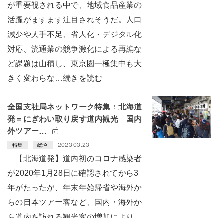
が重要視される中で、地域食品産業の
活躍がますます注目されそうだ。人口
減少や人手不足、省人化・デジタル化
対応、流通業の競争激化による再編な
ど課題は山積し、東京圏一極集中も大
きく変わらな…続きを読む
全国支社局ネットワーク特集：北海道
発＝にぎわい取り戻す道内観光 国内
外ツアー…
2023.03.23
特集
総合
【北海道発】道内初のコロナ感染者
が2020年1月28日に確認されてから3
年がたったが、年末年始帰省や海外か
らの日本ツアー客など、国内・海外か
ら道内を訪れる観光客の増加により、