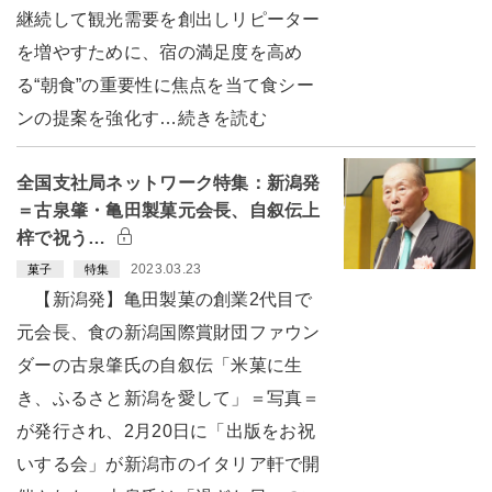
継続して観光需要を創出しリピーター
を増やすために、宿の満足度を高め
る“朝食”の重要性に焦点を当て食シー
ンの提案を強化す…続きを読む
全国支社局ネットワーク特集：新潟発
＝古泉肇・亀田製菓元会長、自叙伝上
梓で祝う…
2023.03.23
菓子
特集
【新潟発】亀田製菓の創業2代目で
元会長、食の新潟国際賞財団ファウン
ダーの古泉肇氏の自叙伝「米菓に生
き、ふるさと新潟を愛して」＝写真＝
が発行され、2月20日に「出版をお祝
いする会」が新潟市のイタリア軒で開