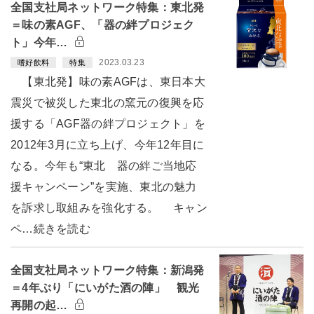
全国支社局ネットワーク特集：東北発
＝味の素AGF、「器の絆プロジェク
ト」今年…
2023.03.23
嗜好飲料
特集
【東北発】味の素AGFは、東日本大
震災で被災した東北の窯元の復興を応
援する「AGF器の絆プロジェクト」を
2012年3月に立ち上げ、今年12年目に
なる。今年も“東北 器の絆ご当地応
援キャンペーン”を実施、東北の魅力
を訴求し取組みを強化する。 キャン
ペ…続きを読む
全国支社局ネットワーク特集：新潟発
＝4年ぶり「にいがた酒の陣」 観光
再開の起…