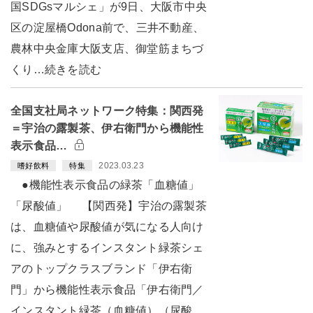
国SDGsマルシェ」が9日、大阪市中央
区の淀屋橋Odona前で、三井不動産、
農林中央金庫大阪支店、御堂筋まちづ
くり…続きを読む
全国支社局ネットワーク特集：関西発
＝宇治の露製茶、伊右衛門から機能性
表示食品…
2023.03.23
嗜好飲料
特集
●機能性表示食品の緑茶「血糖値」
「尿酸値」 【関西発】宇治の露製茶
は、血糖値や尿酸値が気になる人向け
に、強みとするインスタント緑茶シェ
アのトップクラスブランド「伊右衛
門」から機能性表示食品「伊右衛門／
インスタント緑茶（血糖値）（尿酸