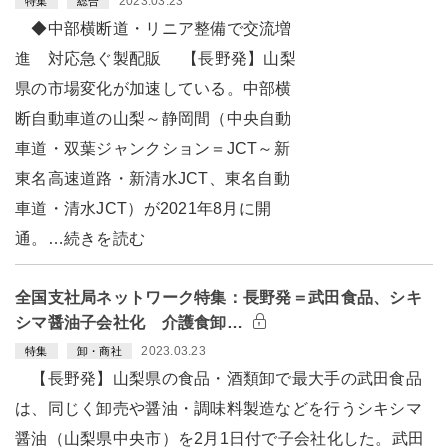
2023.03.23
特集
総合
◆中部横断道・リニア整備で交流増
進 対応急ぐ製配販 【長野発】山梨
県の市場変化が加速している。中部横
断自動車道の山梨～静岡間（中央自動
車道・双葉ジャンクション＝JCT～新
東名高速道路・新清水JCT、東名自動
車道・清水JCT）が2021年8月に開
通。…続きを読む
全国支社局ネットワーク特集：長野発＝武田食品、シキ
シマ醤油子会社化 介護食卸…
2023.03.23
特集
卸・商社
【長野発】山梨県の食品・酒類卸で最大手の武田食品
は、同じく卸売や醤油・調味料製造などを行うシキシマ
醤油（山梨県中央市）を2月1日付で子会社化した。武田