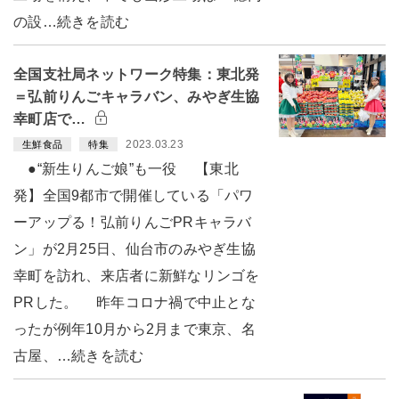
の設…続きを読む
全国支社局ネットワーク特集：東北発
＝弘前りんごキャラバン、みやぎ生協
幸町店で…
2023.03.23
生鮮食品
特集
●“新生りんご娘”も一役 【東北
発】全国9都市で開催している「パワ
ーアップる！弘前りんごPRキャラバ
ン」が2月25日、仙台市のみやぎ生協
幸町を訪れ、来店者に新鮮なリンゴを
PRした。 昨年コロナ禍で中止とな
ったが例年10月から2月まで東京、名
古屋、…続きを読む