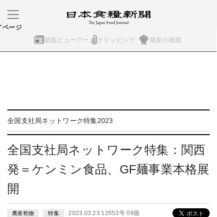
イページ
紙面ビューアー
クリッピング
最新の紙面
全国支社局ネットワーク特集2023
全国支社局ネットワーク特集：関西
発＝ケンミン食品、GF麺事業本格展
開
2023.03.23 12553号 09面
農産乾物
特集