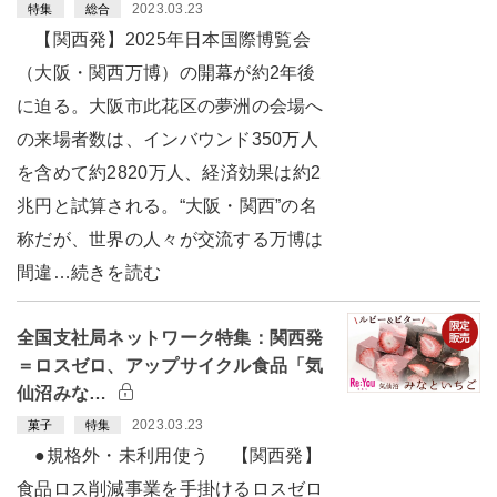
2023.03.23
特集
総合
【関西発】2025年日本国際博覧会
（大阪・関西万博）の開幕が約2年後
に迫る。大阪市此花区の夢洲の会場へ
の来場者数は、インバウンド350万人
を含めて約2820万人、経済効果は約2
兆円と試算される。“大阪・関西”の名
称だが、世界の人々が交流する万博は
間違…続きを読む
全国支社局ネットワーク特集：関西発
＝ロスゼロ、アップサイクル食品「気
仙沼みな…
2023.03.23
菓子
特集
●規格外・未利用使う 【関西発】
食品ロス削減事業を手掛けるロスゼロ