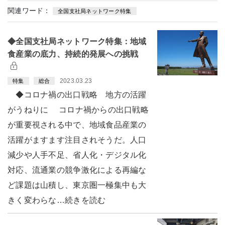
関連ワード：
全国支社局ネットワーク特集
◆全国支社局ネットワーク特集：地域
食産業の底力、持続的発展への挑戦
2023.03.23
特集
総合
◆コロナ禍の出口戦略 地方の活躍
がうねりに コロナ禍からの出口戦略
が重要視される中で、地域食品産業の
活躍がますます注目されそうだ。人口
減少や人手不足、省人化・デジタル化
対応、流通業の競争激化による再編な
ど課題は山積し、東京圏一極集中も大
きく変わらな…続きを読む