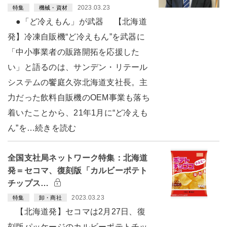
2023.03.23
特集
機械・資材
●「ど冷えもん」が武器 【北海道
発】冷凍自販機“ど冷えもん”を武器に
「中小事業者の販路開拓を応援した
い」と語るのは、サンデン・リテール
システムの饗庭久弥北海道支社長。主
力だった飲料自販機のOEM事業も落ち
着いたことから、21年1月に“ど冷えも
ん”を…続きを読む
全国支社局ネットワーク特集：北海道
発＝セコマ、復刻版「カルビーポテト
チップス…
2023.03.23
特集
卸・商社
【北海道発】セコマは2月27日、復
刻版パッケージのカルビーポテトチッ