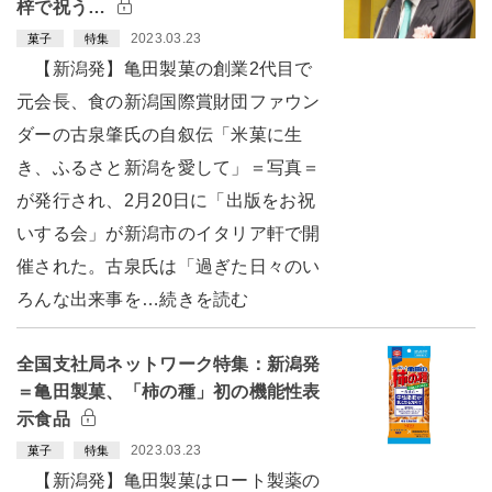
梓で祝う…
2023.03.23
菓子
特集
【新潟発】亀田製菓の創業2代目で
元会長、食の新潟国際賞財団ファウン
ダーの古泉肇氏の自叙伝「米菓に生
き、ふるさと新潟を愛して」＝写真＝
が発行され、2月20日に「出版をお祝
いする会」が新潟市のイタリア軒で開
催された。古泉氏は「過ぎた日々のい
ろんな出来事を…続きを読む
全国支社局ネットワーク特集：新潟発
＝亀田製菓、「柿の種」初の機能性表
示食品
2023.03.23
菓子
特集
【新潟発】亀田製菓はロート製薬の