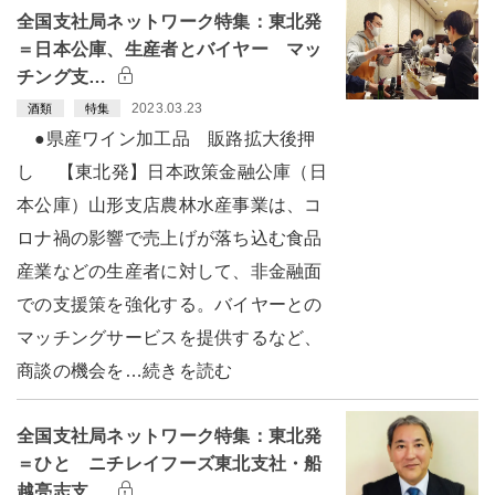
全国支社局ネットワーク特集：東北発
＝日本公庫、生産者とバイヤー マッ
チング支…
2023.03.23
酒類
特集
●県産ワイン加工品 販路拡大後押
し 【東北発】日本政策金融公庫（日
本公庫）山形支店農林水産事業は、コ
ロナ禍の影響で売上げが落ち込む食品
産業などの生産者に対して、非金融面
での支援策を強化する。バイヤーとの
マッチングサービスを提供するなど、
商談の機会を…続きを読む
全国支社局ネットワーク特集：東北発
＝ひと ニチレイフーズ東北支社・船
越亮志支…