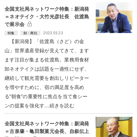
全国支社局ネットワーク特集：新潟発
＝ネオテイク・大竹光彦社長 佐渡島
で展示会
2023.03.23
特集
卸・商社
【新潟発】「佐渡島（さど）の金
山」世界遺産登録が見えてきて、ます
ます注目が集まる佐渡島。業務用食材
卸ネオテイクは話題を一過性にせず、
継続して観光需要を創出しリピーター
を増やすために、宿の満足度を高め
る“朝食”の重要性に焦点を当て食シー
ンの提案を強化す…続きを読む
全国支社局ネットワーク特集：新潟発
＝古泉肇・亀田製菓元会長、自叙伝上