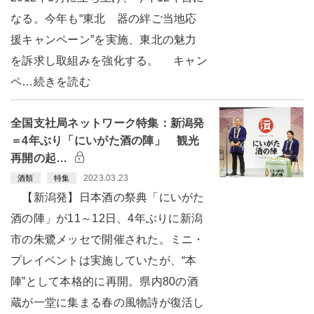
なる。今年も“東北 器の絆ご当地応
援キャンペーン”を実施、東北の魅力
を訴求し取組みを強化する。 キャン
ペ…続きを読む
全国支社局ネットワーク特集：新潟発
＝4年ぶり「にいがた酒の陣」 観光
再開の起…
2023.03.23
酒類
特集
【新潟発】日本酒の祭典「にいがた
酒の陣」が11～12日、4年ぶりに新潟
市の朱鷺メッセで開催された。ミニ・
プレイベントは実施していたが、“本
陣”として本格的に再開。県内80の酒
蔵が一堂に集まる春の風物詩が復活し