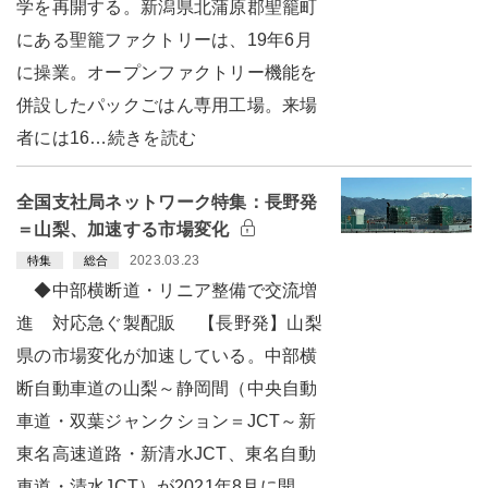
学を再開する。新潟県北蒲原郡聖籠町
にある聖籠ファクトリーは、19年6月
に操業。オープンファクトリー機能を
併設したパックごはん専用工場。来場
者には16…続きを読む
全国支社局ネットワーク特集：長野発
＝山梨、加速する市場変化
2023.03.23
特集
総合
◆中部横断道・リニア整備で交流増
進 対応急ぐ製配販 【長野発】山梨
県の市場変化が加速している。中部横
断自動車道の山梨～静岡間（中央自動
車道・双葉ジャンクション＝JCT～新
東名高速道路・新清水JCT、東名自動
車道・清水JCT）が2021年8月に開