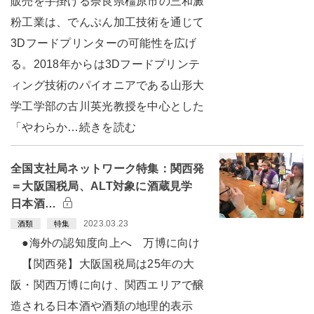
販売を手掛ける奈良県橿原市の三和澱
粉工業は、でんぷん加工技術を通じて
3Dフードプリンターの可能性を広げ
る。2018年からは3Dフードプリンテ
ィング技術のパイオニアである山形大
学工学部の古川英光教授を中心とした
「やわらか…続きを読む
全国支社局ネットワーク特集：関西発
＝大阪国税局、ALT対象に酒蔵見学
日本酒…
2023.03.23
酒類
特集
●海外の認知度向上へ 万博に向け
【関西発】大阪国税局は25年の大
阪・関西万博に向け、関西エリアで醸
造される日本酒や酒類の地理的表示