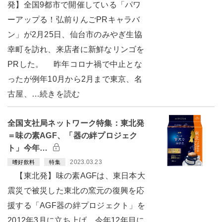
発】全国9都市で開催している「パワ
ーアップる！弘前りんごPRキャラバ
ン」が2月25日、仙台市のみやぎ生協
幸町を訪れ、来店者に新鮮なリンゴを
PRした。 昨年コロナ禍で中止とな
ったが例年10月から2月まで東京、名
古屋、…続きを読む
全国支社局ネットワーク特集：東北発
＝味の素AGF、「器の絆プロジェク
ト」今年…
2023.03.23
嗜好飲料
特集
【東北発】味の素AGFは、東日本大
震災で被災した東北の窯元の復興を応
援する「AGF器の絆プロジェクト」を
2012年3月に立ち上げ、今年12年目に