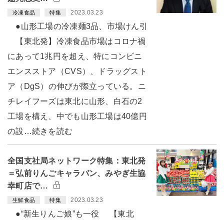
2023.03.23
冷凍食品
特集
●山形工場の冷凍麺3品、市場けん引
【東北発】冷凍食品市場はコロナ禍
にあって1兆円を超え、特にコンビニ
エンスストア（CVS）、ドラッグスト
ア（DgS）の伸びが際立っている。ニ
チレイフーズは東北に山形、白石の2
工場を構え、中でも山形工場は40億円
の設…続きを読む
全国支社局ネットワーク特集：東北発
＝弘前りんごキャラバン、みやぎ生協
幸町店で…
2023.03.23
生鮮食品
特集
●“新生りんご娘”も一役 【東北