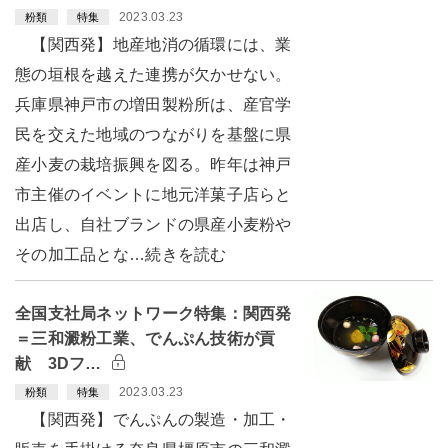
2023.03.23
粉類
特集
【関西発】地産地消の循環には、業
態の垣根を越えた連携が欠かせない。
兵庫県神戸市の増田製粉所は、産官学
民を交えた地域のつながりを基盤に県
産小麦の栽培振興を図る。昨年は神戸
市主催のイベントに地元洋菓子店らと
出店し、自社ブランドの県産小麦粉や
その加工品とな…続きを読む
全国支社局ネットワーク特集：関西発
＝三和澱粉工業、でんぷん技術が貢
献 3Dフ…
2023.03.23
粉類
特集
【関西発】でんぷんの製造・加工・