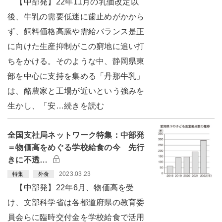
【中部発】22年11月の乳価改定以
後、牛乳の需要低迷に歯止めがかから
ず、飼料価格高騰や需給バランス是正
に向けた生産抑制がこの窮地に追い打
ちをかける。そのような中、静岡県東
部を中心に支持を集める「丹那牛乳」
は、酪農家と工場が近いという強みを
生かし、「安…続きを読む
全国支社局ネットワーク特集：中部発
＝物価高をめぐる学校給食の今 先行
きに不透…
2023.03.23
特集
外食
【中部発】22年6月、物価高を受
け、文部科学省は各都道府県の教育委
員会らに臨時交付金を学校給食で活用