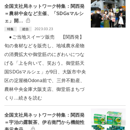
全国支社局ネットワーク特集：関西発
＝農林中金など主催、「SDGsマルシ
ェ」開…
2023.03.23
特集
総合
●ご当地スイーツ販売 【関西発】
旬の食材などを販売し、地域農水産物
の消費拡大や御堂筋のにぎわいにつな
げる「上を向いて、笑おう。御堂筋天
国SDGsマルシェ」が9日、大阪市中央
区の淀屋橋Odona前で、三井不動産、
農林中央金庫大阪支店、御堂筋まちづ
くり…続きを読む
全国支社局ネットワーク特集：関西発
＝宇治の露製茶、伊右衛門から機能性
表示食品…