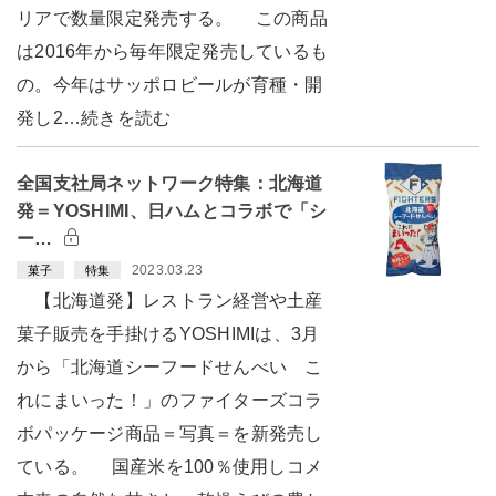
リアで数量限定発売する。 この商品
は2016年から毎年限定発売しているも
の。今年はサッポロビールが育種・開
発し2…続きを読む
全国支社局ネットワーク特集：北海道
発＝YOSHIMI、日ハムとコラボで「シ
ー…
2023.03.23
菓子
特集
【北海道発】レストラン経営や土産
菓子販売を手掛けるYOSHIMIは、3月
から「北海道シーフードせんべい こ
れにまいった！」のファイターズコラ
ボパッケージ商品＝写真＝を新発売し
ている。 国産米を100％使用しコメ