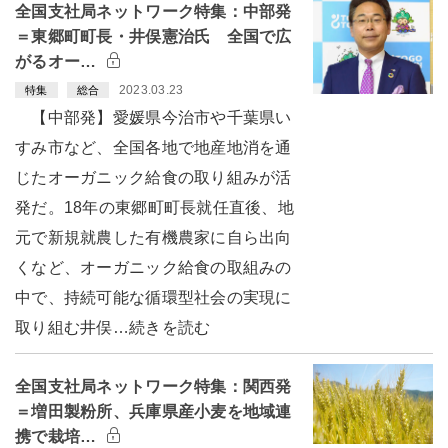
全国支社局ネットワーク特集：中部発
＝東郷町町長・井俣憲治氏 全国で広
がるオー…
2023.03.23
特集
総合
【中部発】愛媛県今治市や千葉県い
すみ市など、全国各地で地産地消を通
じたオーガニック給食の取り組みが活
発だ。18年の東郷町町長就任直後、地
元で新規就農した有機農家に自ら出向
くなど、オーガニック給食の取組みの
中で、持続可能な循環型社会の実現に
取り組む井俣…続きを読む
全国支社局ネットワーク特集：関西発
＝増田製粉所、兵庫県産小麦を地域連
携で栽培…