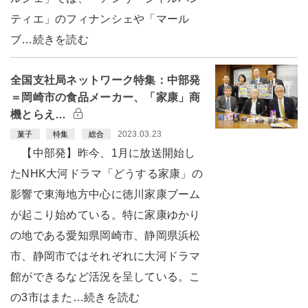
ティエ」のフィナンシェや「マール
ブ…続きを読む
全国支社局ネットワーク特集：中部発
＝岡崎市の食品メーカー、「家康」商
機とらえ…
2023.03.23
菓子
特集
総合
【中部発】昨今、1月に放送開始し
たNHK大河ドラマ「どうする家康」の
影響で東海地方中心に徳川家康ブーム
が起こり始めている。特に家康ゆかり
の地である愛知県岡崎市、静岡県浜松
市、静岡市ではそれぞれに大河ドラマ
館ができるなど活況を呈している。こ
の3市はまた…続きを読む