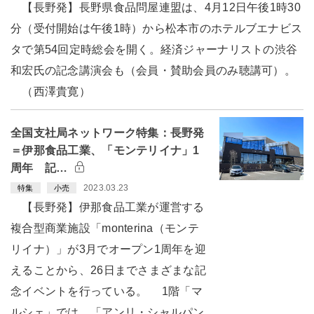
【長野発】長野県食品問屋連盟は、4月12日午後1時30
分（受付開始は午後1時）から松本市のホテルブエナビス
タで第54回定時総会を開く。経済ジャーナリストの渋谷
和宏氏の記念講演会も（会員・賛助会員のみ聴講可）。
（西澤貴寛）
全国支社局ネットワーク特集：長野発
＝伊那食品工業、「モンテリイナ」1
周年 記…
2023.03.23
特集
小売
【長野発】伊那食品工業が運営する
複合型商業施設「monterina（モンテ
リイナ）」が3月でオープン1周年を迎
えることから、26日までさまざまな記
念イベントを行っている。 1階「マ
ルシェ」では、「アンリ・シャルパン