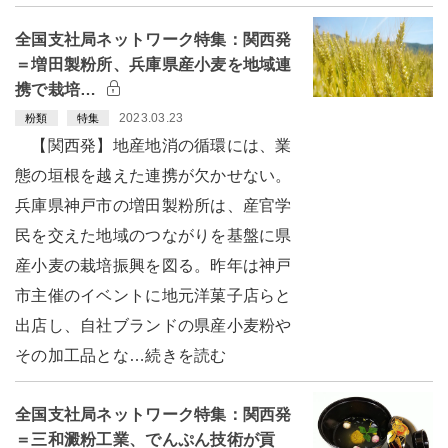
全国支社局ネットワーク特集：関西発
＝増田製粉所、兵庫県産小麦を地域連
携で栽培…
2023.03.23
粉類
特集
【関西発】地産地消の循環には、業
態の垣根を越えた連携が欠かせない。
兵庫県神戸市の増田製粉所は、産官学
民を交えた地域のつながりを基盤に県
産小麦の栽培振興を図る。昨年は神戸
市主催のイベントに地元洋菓子店らと
出店し、自社ブランドの県産小麦粉や
その加工品とな…続きを読む
全国支社局ネットワーク特集：関西発
＝三和澱粉工業、でんぷん技術が貢