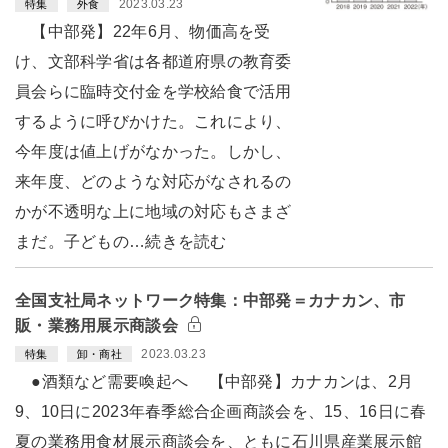
2023.03.23
特集
外食
【中部発】22年6月、物価高を受
け、文部科学省は各都道府県の教育委
員会らに臨時交付金を学校給食で活用
するように呼びかけた。これにより、
今年度は値上げがなかった。しかし、
来年度、どのような対応がなされるの
かが不透明な上に地域の対応もさまざ
まだ。子どもの…続きを読む
全国支社局ネットワーク特集：中部発＝カナカン、市
販・業務用展示商談会
2023.03.23
特集
卸・商社
●酒類など需要喚起へ 【中部発】カナカンは、2月
9、10日に2023年春季総合企画商談会を、15、16日に春
夏の業務用食材展示商談会を、ともに石川県産業展示館