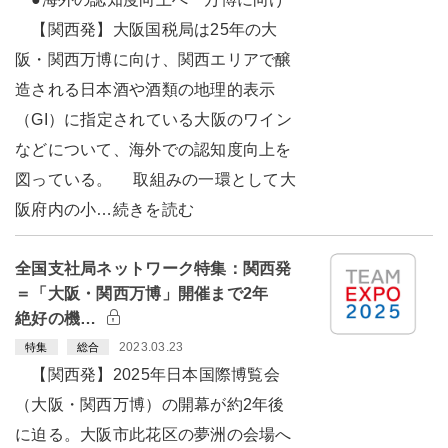
【関西発】大阪国税局は25年の大
阪・関西万博に向け、関西エリアで醸
造される日本酒や酒類の地理的表示
（GI）に指定されている大阪のワイン
などについて、海外での認知度向上を
図っている。 取組みの一環として大
阪府内の小…続きを読む
全国支社局ネットワーク特集：関西発
＝「大阪・関西万博」開催まで2年
絶好の機…
2023.03.23
特集
総合
【関西発】2025年日本国際博覧会
（大阪・関西万博）の開幕が約2年後
に迫る。大阪市此花区の夢洲の会場へ