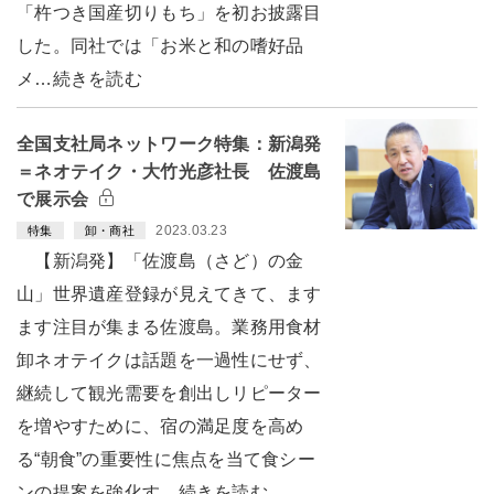
「杵つき国産切りもち」を初お披露目
した。同社では「お米と和の嗜好品
メ…続きを読む
全国支社局ネットワーク特集：新潟発
＝ネオテイク・大竹光彦社長 佐渡島
で展示会
2023.03.23
特集
卸・商社
【新潟発】「佐渡島（さど）の金
山」世界遺産登録が見えてきて、ます
ます注目が集まる佐渡島。業務用食材
卸ネオテイクは話題を一過性にせず、
継続して観光需要を創出しリピーター
を増やすために、宿の満足度を高め
る“朝食”の重要性に焦点を当て食シー
ンの提案を強化す…続きを読む