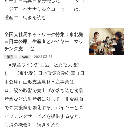
ヒー」＝写真＝を発売した。 「ジョ
ージア バナナミルクコーヒー」は、
道産牛…続きを読む
全国支社局ネットワーク特集：東北発
＝日本公庫、生産者とバイヤー マッ
チング支…
2023.03.23
酒類
特集
●県産ワイン加工品 販路拡大後押
し 【東北発】日本政策金融公庫（日
本公庫）山形支店農林水産事業は、コ
ロナ禍の影響で売上げが落ち込む食品
産業などの生産者に対して、非金融面
での支援策を強化する。バイヤーとの
マッチングサービスを提供するなど、
商談の機会を…続きを読む