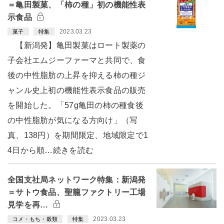
＝亀田製菓、「柿の種」初の機能性表
示食品
2023.03.23
菓子
特集
【新潟発】亀田製菓はロート製薬の
子会社エムジーファーマと共同で、食
後の中性脂肪の上昇を抑える柿の種ジ
ャンル史上初の機能性表示食品の販売
を開始した。「57g亀田の柿の種食後
の中性脂肪が気になる方向け」（写
真、138円）を期間限定、地域限定で1
4日から順…続きを読む
全国支社局ネットワーク特集：新潟発
＝サトウ食品、聖籠ファクトリー工場
見学を再…
2023.03.23
コメ・もち・穀類
特集