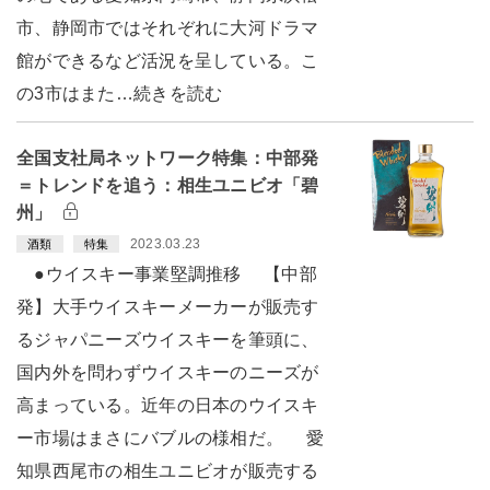
市、静岡市ではそれぞれに大河ドラマ
館ができるなど活況を呈している。こ
の3市はまた…続きを読む
全国支社局ネットワーク特集：中部発
＝トレンドを追う：相生ユニビオ「碧
州」
2023.03.23
酒類
特集
●ウイスキー事業堅調推移 【中部
発】大手ウイスキーメーカーが販売す
るジャパニーズウイスキーを筆頭に、
国内外を問わずウイスキーのニーズが
高まっている。近年の日本のウイスキ
ー市場はまさにバブルの様相だ。 愛
知県西尾市の相生ユニビオが販売する