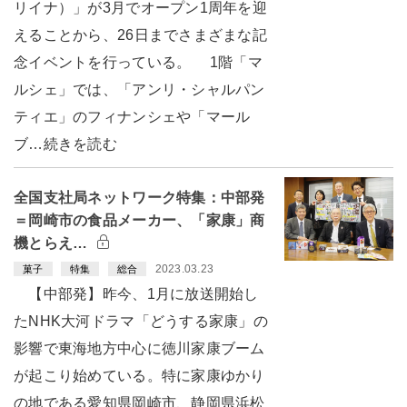
リイナ）」が3月でオープン1周年を迎
えることから、26日までさまざまな記
念イベントを行っている。 1階「マ
ルシェ」では、「アンリ・シャルパン
ティエ」のフィナンシェや「マール
ブ…続きを読む
全国支社局ネットワーク特集：中部発
＝岡崎市の食品メーカー、「家康」商
機とらえ…
2023.03.23
菓子
特集
総合
【中部発】昨今、1月に放送開始し
たNHK大河ドラマ「どうする家康」の
影響で東海地方中心に徳川家康ブーム
が起こり始めている。特に家康ゆかり
の地である愛知県岡崎市、静岡県浜松