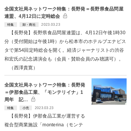
全国支社局ネットワーク特集：長野発＝長野県食品問屋
連盟、4月12日に定時総会
2023.03.23
特集
卸・商社
【長野発】長野県食品問屋連盟は、4月12日午後1時30
分（受付開始は午後1時）から松本市のホテルブエナビス
タで第54回定時総会を開く。経済ジャーナリストの渋谷
和宏氏の記念講演会も（会員・賛助会員のみ聴講可）。
（西澤貴寛）
全国支社局ネットワーク特集：長野発
＝伊那食品工業、「モンテリイナ」1
周年 記…
2023.03.23
特集
小売
【長野発】伊那食品工業が運営する
複合型商業施設「monterina（モンテ