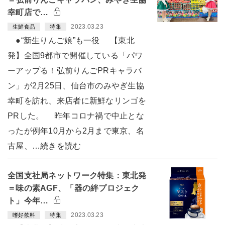
幸町店で…
2023.03.23
生鮮食品
特集
●“新生りんご娘”も一役 【東北
発】全国9都市で開催している「パワ
ーアップる！弘前りんごPRキャラバ
ン」が2月25日、仙台市のみやぎ生協
幸町を訪れ、来店者に新鮮なリンゴを
PRした。 昨年コロナ禍で中止とな
ったが例年10月から2月まで東京、名
古屋、…続きを読む
全国支社局ネットワーク特集：東北発
＝味の素AGF、「器の絆プロジェク
ト」今年…
2023.03.23
嗜好飲料
特集