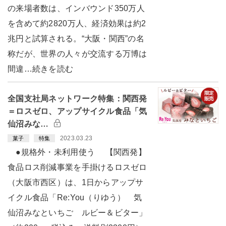
の来場者数は、インバウンド350万人
を含めて約2820万人、経済効果は約2
兆円と試算される。“大阪・関西”の名
称だが、世界の人々が交流する万博は
間違…続きを読む
全国支社局ネットワーク特集：関西発
＝ロスゼロ、アップサイクル食品「気
仙沼みな…
2023.03.23
菓子
特集
●規格外・未利用使う 【関西発】
食品ロス削減事業を手掛けるロスゼロ
（大阪市西区）は、1日からアップサ
イクル食品「Re:You（りゆう） 気
仙沼みなといちご ルビー＆ビター」