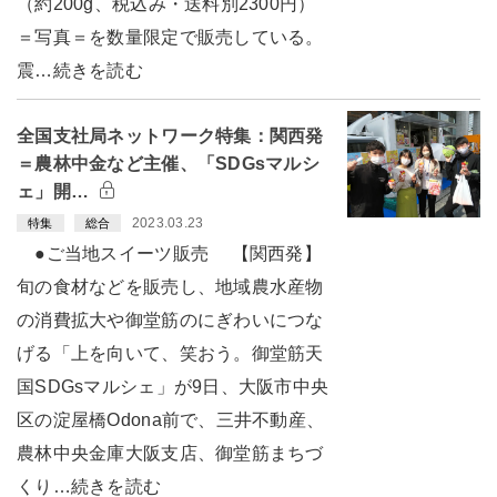
（約200g、税込み・送料別2300円）
＝写真＝を数量限定で販売している。
震…続きを読む
全国支社局ネットワーク特集：関西発
＝農林中金など主催、「SDGsマルシ
ェ」開…
2023.03.23
特集
総合
●ご当地スイーツ販売 【関西発】
旬の食材などを販売し、地域農水産物
の消費拡大や御堂筋のにぎわいにつな
げる「上を向いて、笑おう。御堂筋天
国SDGsマルシェ」が9日、大阪市中央
区の淀屋橋Odona前で、三井不動産、
農林中央金庫大阪支店、御堂筋まちづ
くり…続きを読む