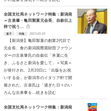
全国支社局ネットワーク特集：新潟発
＝古泉肇・亀田製菓元会長、自叙伝上
梓で祝う…
2023.03.23
菓子
特集
【新潟発】亀田製菓の創業2代目で
元会長、食の新潟国際賞財団ファウン
ダーの古泉肇氏の自叙伝「米菓に生
き、ふるさと新潟を愛して」＝写真＝
が発行され、2月20日に「出版をお祝
いする会」が新潟市のイタリア軒で開
催された。古泉氏は「過ぎた日々のい
ろんな出来事を…続きを読む
全国支社局ネットワーク特集：新潟発