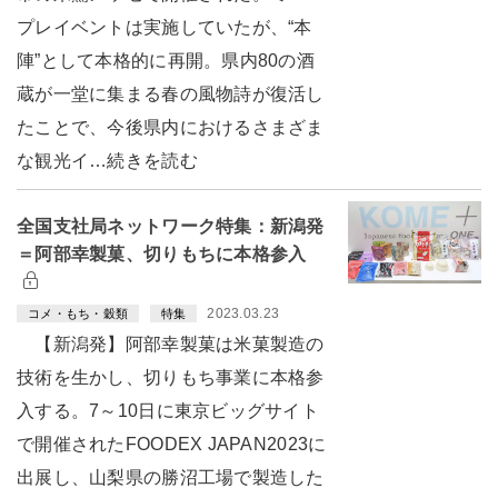
プレイベントは実施していたが、“本
陣”として本格的に再開。県内80の酒
蔵が一堂に集まる春の風物詩が復活し
たことで、今後県内におけるさまざま
な観光イ…続きを読む
全国支社局ネットワーク特集：新潟発
＝阿部幸製菓、切りもちに本格参入
2023.03.23
コメ・もち・穀類
特集
【新潟発】阿部幸製菓は米菓製造の
技術を生かし、切りもち事業に本格参
入する。7～10日に東京ビッグサイト
で開催されたFOODEX JAPAN2023に
出展し、山梨県の勝沼工場で製造した