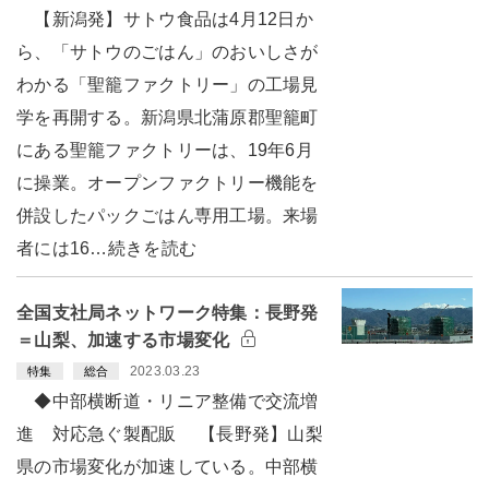
【新潟発】サトウ食品は4月12日か
ら、「サトウのごはん」のおいしさが
わかる「聖籠ファクトリー」の工場見
学を再開する。新潟県北蒲原郡聖籠町
にある聖籠ファクトリーは、19年6月
に操業。オープンファクトリー機能を
併設したパックごはん専用工場。来場
者には16…続きを読む
全国支社局ネットワーク特集：長野発
＝山梨、加速する市場変化
2023.03.23
特集
総合
◆中部横断道・リニア整備で交流増
進 対応急ぐ製配販 【長野発】山梨
県の市場変化が加速している。中部横