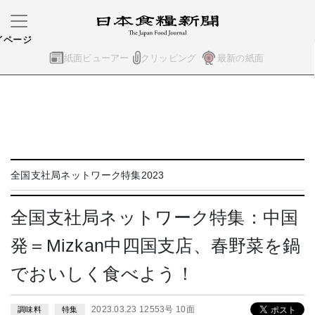
イページ
紙面ビューアー
クリッピング
最新の紙面
全国支社局ネットワーク特集2023
全国支社局ネットワーク特集：中国
発＝Mizkan中四国支店、春野菜を鍋
でおいしく食べよう！
2023.03.23 12553号 10面
調味料
特集