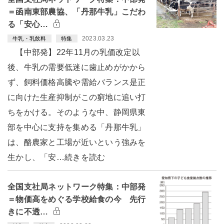
＝函南東部農協、「丹那牛乳」こだわ
る「安心…
2023.03.23
牛乳・乳飲料
特集
【中部発】22年11月の乳価改定以
後、牛乳の需要低迷に歯止めがかから
ず、飼料価格高騰や需給バランス是正
に向けた生産抑制がこの窮地に追い打
ちをかける。そのような中、静岡県東
部を中心に支持を集める「丹那牛乳」
は、酪農家と工場が近いという強みを
生かし、「安…続きを読む
全国支社局ネットワーク特集：中部発
＝物価高をめぐる学校給食の今 先行
きに不透…