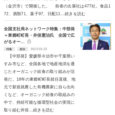
（金沢市）で開催した。 前者の出展社は477社。食品1
72、酒類71、菓子97、日配11…続きを読む
全国支社局ネットワーク特集：中部発
＝東郷町町長・井俣憲治氏 全国で広
がるオー…
2023.03.23
特集
総合
【中部発】愛媛県今治市や千葉県い
すみ市など、全国各地で地産地消を通
じたオーガニック給食の取り組みが活
発だ。18年の東郷町町長就任直後、地
元で新規就農した有機農家に自ら出向
くなど、オーガニック給食の取組みの
中で、持続可能な循環型社会の実現に
取り組む井俣…続きを読む