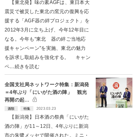
【東北発】味の素AGFは、東日本大
震災で被災した東北の窯元の復興を応
援する「AGF器の絆プロジェクト」を
2012年3月に立ち上げ、今年12年目に
なる。今年も“東北 器の絆ご当地応
援キャンペーン”を実施、東北の魅力
を訴求し取組みを強化する。 キャン
ペ…続きを読む
全国支社局ネットワーク特集：新潟発
＝4年ぶり「にいがた酒の陣」 観光
再開の起…
2023.03.23
酒類
特集
【新潟発】日本酒の祭典「にいがた
酒の陣」が11～12日、4年ぶりに新潟
市の朱鷺メッセで開催された。ミニ・