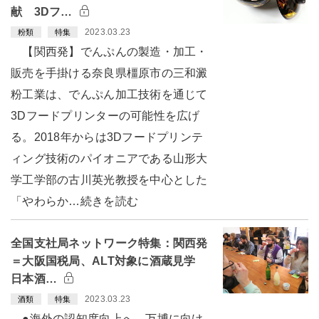
献 3Dフ…
2023.03.23
粉類
特集
【関西発】でんぷんの製造・加工・
販売を手掛ける奈良県橿原市の三和澱
粉工業は、でんぷん加工技術を通じて
3Dフードプリンターの可能性を広げ
る。2018年からは3Dフードプリンテ
ィング技術のパイオニアである山形大
学工学部の古川英光教授を中心とした
「やわらか…続きを読む
全国支社局ネットワーク特集：関西発
＝大阪国税局、ALT対象に酒蔵見学
日本酒…
2023.03.23
酒類
特集
●海外の認知度向上へ 万博に向け