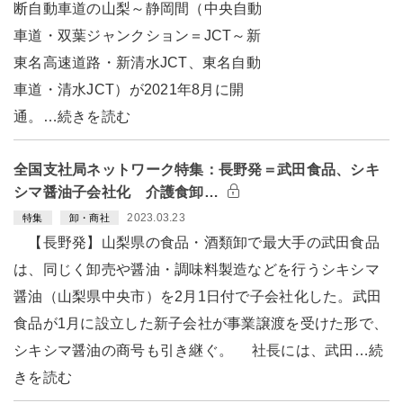
断自動車道の山梨～静岡間（中央自動
車道・双葉ジャンクション＝JCT～新
東名高速道路・新清水JCT、東名自動
車道・清水JCT）が2021年8月に開
通。…続きを読む
全国支社局ネットワーク特集：長野発＝武田食品、シキ
シマ醤油子会社化 介護食卸…
2023.03.23
特集
卸・商社
【長野発】山梨県の食品・酒類卸で最大手の武田食品
は、同じく卸売や醤油・調味料製造などを行うシキシマ
醤油（山梨県中央市）を2月1日付で子会社化した。武田
食品が1月に設立した新子会社が事業譲渡を受けた形で、
シキシマ醤油の商号も引き継ぐ。 社長には、武田…続
きを読む