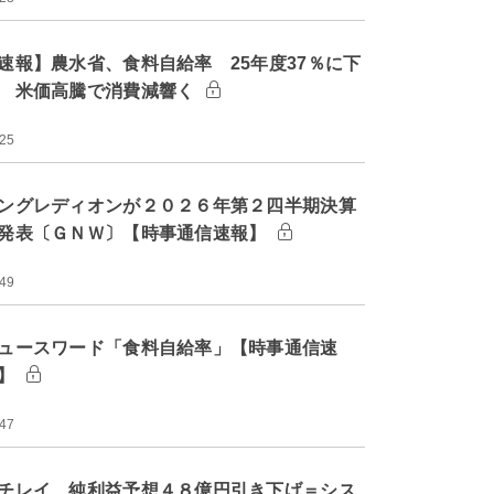
速報】農水省、食料自給率 25年度37％に下
 米価高騰で消費減響く
:25
ングレディオンが２０２６年第２四半期決算
発表〔ＧＮＷ〕【時事通信速報】
:49
ュースワード「食料自給率」【時事通信速
】
:47
チレイ、純利益予想４８億円引き下げ＝シス