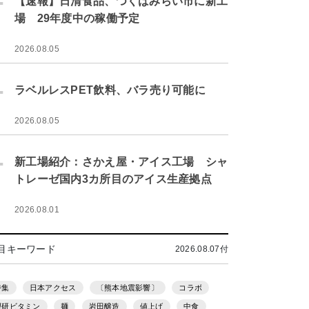
【速報】日清食品、つくばみらい市に新工
場 29年度中の稼働予定
2026.08.05
.
ラベルレスPET飲料、バラ売り可能に
2026.08.05
.
新工場紹介：さかえ屋・アイス工場 シャ
トレーゼ国内3カ所目のアイス生産拠点
2026.08.01
目キーワード
2026.08.07付
特集
日本アクセス
〔熊本地震影響〕
コラボ
理研ビタミン
麺
岩田醸造
値上げ
中食