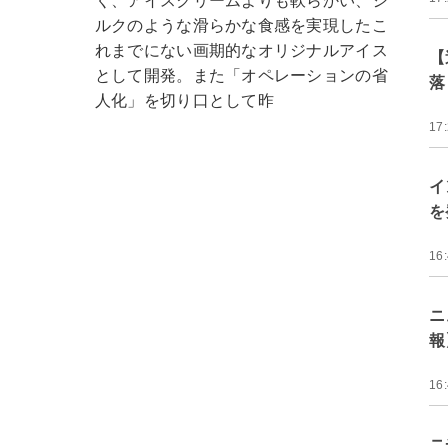
く、アイスクリームよりも軟らかい、シ
ルクのような滑らかな食感を実現したこ
れまでにない画期的なオリジナルアイス
【
として開発。また「オペレーションの省
落
人化」を切り口として昨
17
イ
を
16
ニ
報
16
ニ