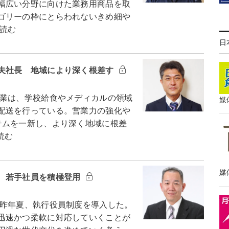
幅広い分野に向けた業務用商品を取
ゴリーの枠にとらわれないきめ細や
読む
日
夫社長 地域により深く根差す
業は、学校給食やメディカルの領域
媒
配送を行っている。営業力の強化や
テムを一新し、より深く地域に根差
読む
媒
 若手社員を積極登用
昨年夏、執行役員制度を導入した。
迅速かつ柔軟に対応していくことが