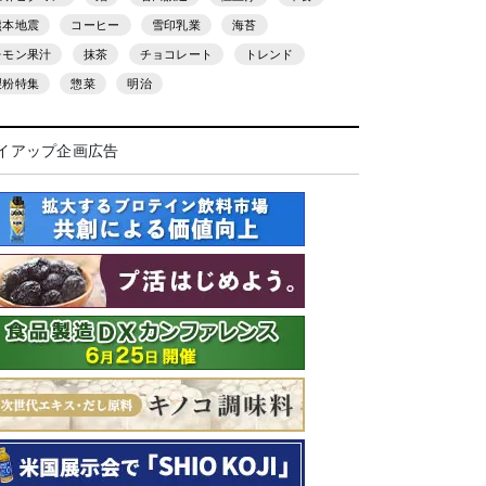
熊本地震
コーヒー
雪印乳業
海苔
レモン果汁
抹茶
チョコレート
トレンド
製粉特集
惣菜
明治
イアップ企画広告