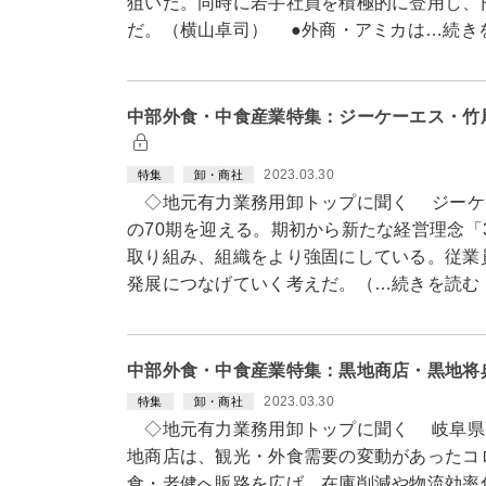
狙いだ。同時に若手社員を積極的に登用し、
だ。（横山卓司） ●外商・アミカは…続き
中部外食・中食産業特集：ジーケーエス・竹
2023.03.30
特集
卸・商社
◇地元有力業務用卸トップに聞く ジーケー
の70期を迎える。期初から新たな経営理念「
取り組み、組織をより強固にしている。従業
発展につなげていく考えだ。（…続きを読む
中部外食・中食産業特集：黒地商店・黒地将
2023.03.30
特集
卸・商社
◇地元有力業務用卸トップに聞く 岐阜県
地商店は、観光・外食需要の変動があったコ
食・老健へ販路を広げ、在庫削減や物流効率