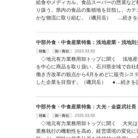
給食やメディカル、食品スーパーの惣菜など
り扱う。県内の食品の集積地を目指し、カテ
かな物流に取り組む。（磯貝岳） …続きを
中部外食・中食産業特集：浅地産業・浅地則
2023.03.30
特集
卸・商社
◇地元有力業務用卸トップに聞く 浅地産
を中心に商品を取り扱い、石川県全域で自社
働き方改革の観点から4月をめどに販売シス
した企業を目指す。（磯貝岳） ●…続きを
中部外食・中食産業特集：大光・金森武社長
2023.03.30
特集
卸・商社
◇地元有力業務用卸トップに聞く 大光は
業務執行の機動性を高め、経営環境の変化に