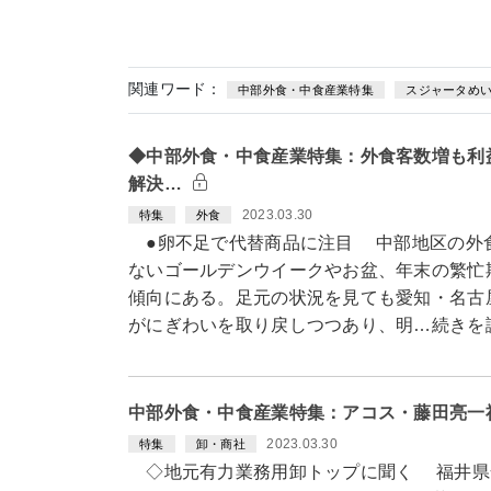
関連ワード：
中部外食・中食産業特集
スジャータめ
◆中部外食・中食産業特集：外食客数増も利
解決…
2023.03.30
特集
外食
●卵不足で代替商品に注目 中部地区の外食
ないゴールデンウイークやお盆、年末の繁忙
傾向にある。足元の状況を見ても愛知・名古
がにぎわいを取り戻しつつあり、明…続きを
中部外食・中食産業特集：アコス・藤田亮一
2023.03.30
特集
卸・商社
◇地元有力業務用卸トップに聞く 福井県