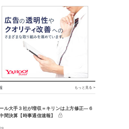
報
もっと見る >
ール大手３社が増収＝キリンは上方修正―６
中間決算【時事通信速報】
:28