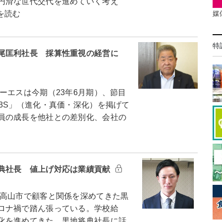
円滑な世代交代を進めていく考え
媒
を読む
特
尾匡利社長 採算性重視の経営に
エスは今期（23年6月期）、節目
3S」（進化・真価・深化）を掲げて
員の成長を他社との差別化、会社の
典社長 値上げ対応は業績貢献
高山市で顧客と関係を深めてきた黒
ロナ禍で踏ん張っている。学校給
化を進めてきた。黒地将典社長に話