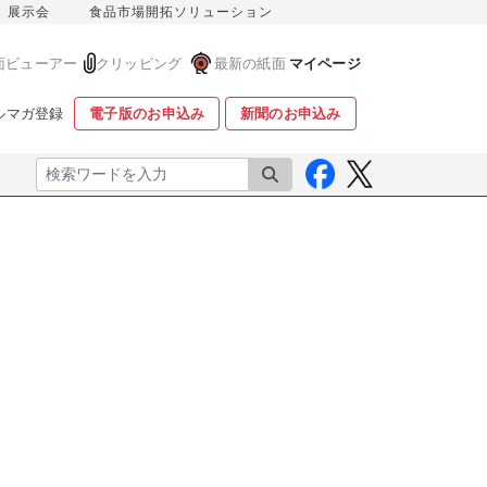
展示会
食品市場開拓ソリューション
面ビューアー
クリッピング
最新の紙面
マイページ
ルマガ登録
電子版のお申込み
新聞のお申込み
検索