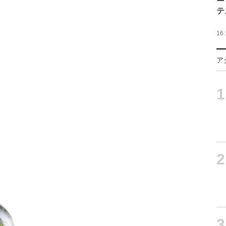
テ
16
ア
1
2
3