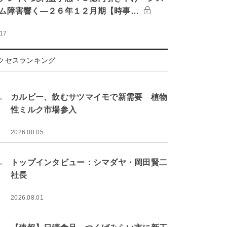
ム障害響く―２６年１２月期【時事…
:17
クセスランキング
.
カルビー、飲むサツマイモで新需要 植物
性ミルク市場参入
2026.08.05
.
トップインタビュー：シマダヤ・岡田賢二
社長
2026.08.01
.