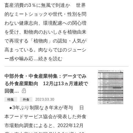
畜産消費の3％に無風で到達か 世界
的なミートショックや世代・性別を問
わない健康志向、環境配慮への関心増
を受け、動物肉のおいしさを植物由来
で再現する「植物肉」の認知・人気が
高まっている。肉ならではのジューシ
ー感や噛み応…続きを読む
中部外食・中食産業特集：データでみ
る外食産業動向 12月は13ヵ月連続で
回復…
2023.03.30
特集
外食
●3年ぶり制限なき年末が寄与 日
本フードサービス協会が発表した外食
市場動向調査によると、2022年12月