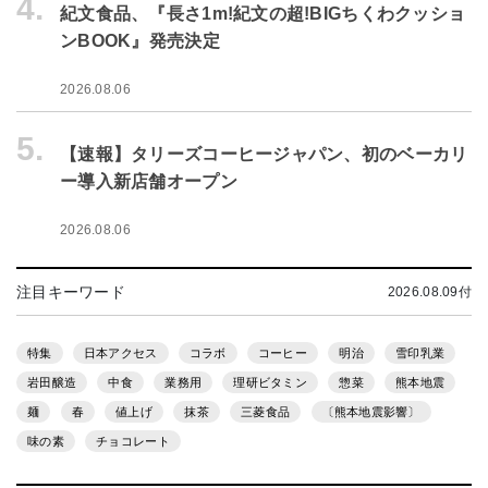
4.
紀文食品、『長さ1m!紀文の超!BIGちくわクッショ
ンBOOK』発売決定
2026.08.06
5.
【速報】タリーズコーヒージャパン、初のベーカリ
ー導入新店舗オープン
2026.08.06
注目キーワード
2026.08.09付
特集
日本アクセス
コラボ
コーヒー
明治
雪印乳業
岩田醸造
中食
業務用
理研ビタミン
惣菜
熊本地震
麺
春
値上げ
抹茶
三菱食品
〔熊本地震影響〕
味の素
チョコレート