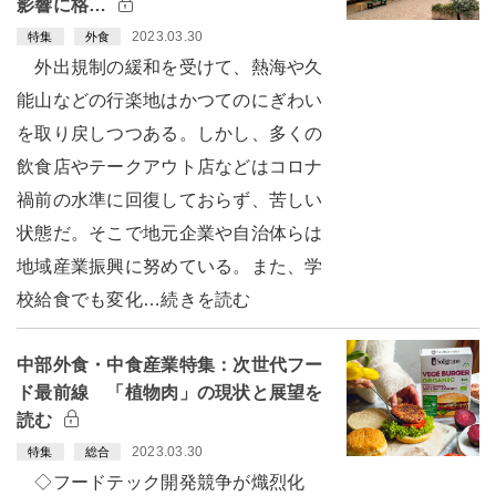
影響に格…
2023.03.30
特集
外食
外出規制の緩和を受けて、熱海や久
能山などの行楽地はかつてのにぎわい
を取り戻しつつある。しかし、多くの
飲食店やテークアウト店などはコロナ
禍前の水準に回復しておらず、苦しい
状態だ。そこで地元企業や自治体らは
地域産業振興に努めている。また、学
校給食でも変化…続きを読む
中部外食・中食産業特集：次世代フー
ド最前線 「植物肉」の現状と展望を
読む
2023.03.30
特集
総合
◇フードテック開発競争が熾烈化