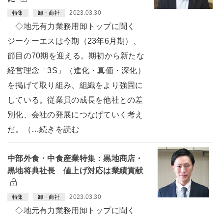
2023.03.30
特集
卸・商社
◇地元有力業務用卸トップに聞く
ジーケーエスは今期（23年6月期）、
節目の70期を迎える。期初から新たな
経営理念「3S」（進化・真価・深化）
を掲げて取り組み、組織をより強固に
している。従業員の成長を他社との差
別化、会社の発展につなげていく考え
だ。（…続きを読む
中部外食・中食産業特集：黒地商店・
黒地将典社長 値上げ対応は業績貢献
2023.03.30
特集
卸・商社
◇地元有力業務用卸トップに聞く