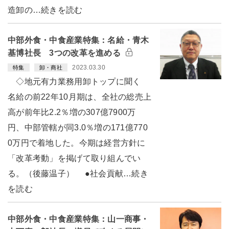
造卸の…続きを読む
中部外食・中食産業特集：名給・青木
基博社長 3つの改革を進める
2023.03.30
特集
卸・商社
◇地元有力業務用卸トップに聞く
名給の前22年10月期は、全社の総売上
高が前年比2.2％増の307億7900万
円、中部管轄が同3.0％増の171億770
0万円で着地した。今期は経営方針に
「改革考動」を掲げて取り組んでい
る。（後藤温子） ●社会貢献…続き
を読む
中部外食・中食産業特集：山一商事・