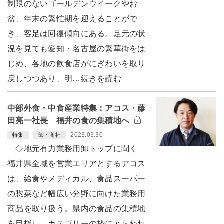
制限のないゴールデンウイークやお
盆、年末の繁忙期を迎えることがで
き、客足は回復傾向にある。足元の状
況を見ても愛知・名古屋の繁華街をは
じめ、各地の飲食店がにぎわいを取り
戻しつつあり、明…続きを読む
中部外食・中食産業特集：アコス・藤
田亮一社長 福井の食の集積地へ
2023.03.30
特集
卸・商社
◇地元有力業務用卸トップに聞く
福井県全域を営業エリアとするアコス
は、給食やメディカル、食品スーパー
の惣菜など幅広い分野に向けた業務用
商品を取り扱う。県内の食品の集積地
を目指し、カテゴリーの枠にとらわれ