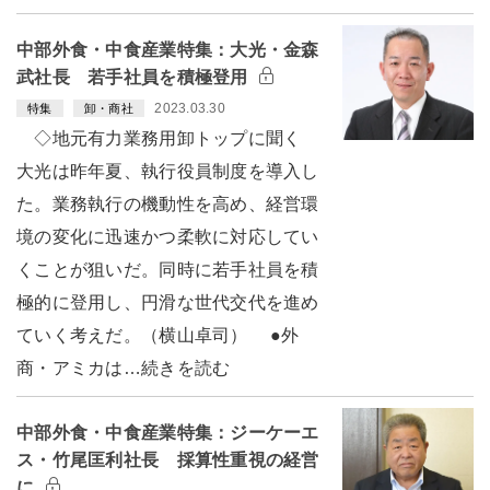
中部外食・中食産業特集：大光・金森
武社長 若手社員を積極登用
2023.03.30
特集
卸・商社
◇地元有力業務用卸トップに聞く
大光は昨年夏、執行役員制度を導入し
た。業務執行の機動性を高め、経営環
境の変化に迅速かつ柔軟に対応してい
くことが狙いだ。同時に若手社員を積
極的に登用し、円滑な世代交代を進め
ていく考えだ。（横山卓司） ●外
商・アミカは…続きを読む
中部外食・中食産業特集：ジーケーエ
ス・竹尾匡利社長 採算性重視の経営
に