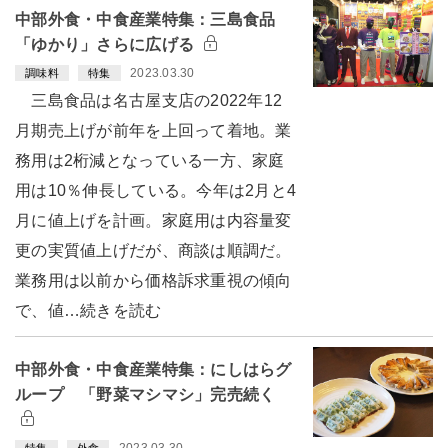
中部外食・中食産業特集：三島食品
「ゆかり」さらに広げる
2023.03.30
調味料
特集
三島食品は名古屋支店の2022年12
月期売上げが前年を上回って着地。業
務用は2桁減となっている一方、家庭
用は10％伸長している。今年は2月と4
月に値上げを計画。家庭用は内容量変
更の実質値上げだが、商談は順調だ。
業務用は以前から価格訴求重視の傾向
で、値…続きを読む
中部外食・中食産業特集：にしはらグ
ループ 「野菜マシマシ」完売続く