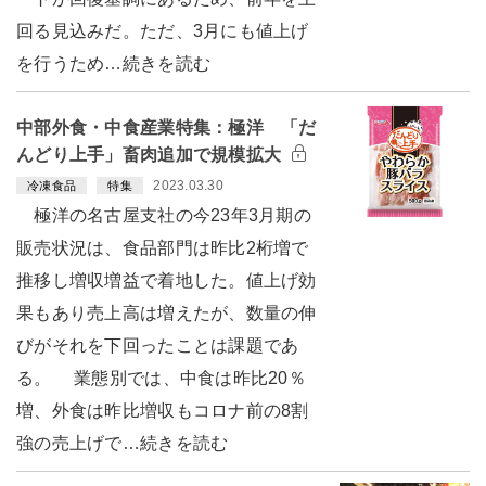
回る見込みだ。ただ、3月にも値上げ
を行うため…続きを読む
中部外食・中食産業特集：極洋 「だ
んどり上手」畜肉追加で規模拡大
2023.03.30
冷凍食品
特集
極洋の名古屋支社の今23年3月期の
販売状況は、食品部門は昨比2桁増で
推移し増収増益で着地した。値上げ効
果もあり売上高は増えたが、数量の伸
びがそれを下回ったことは課題であ
る。 業態別では、中食は昨比20％
増、外食は昨比増収もコロナ前の8割
強の売上げで…続きを読む