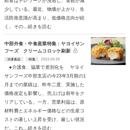
給食はテレワークが浸透し、食数が減
少している。最近、物価が上がり、生
活防衛意識が高まり、低価格志向が続
く。その…続きを読む
中部外食・中食産業特集：ヤヨイサン
フーズ クリームコロッケ刷新
2023.03.30
冷凍食品
特集
●介護食、協業で差別化を ヤヨイ
サンフーズ中部支店の今23年3月期の1
月までの業績は、昨年二度、実施した
価格改定も影響し、売上げは前年をク
リアしている。一方、営業利益は、原
材料費とエネルギー価格などの生産コ
ストの著しい上昇を受け、厳しい状況
だ。これ…続きを読む