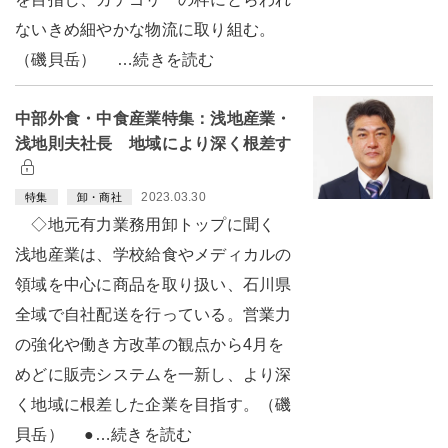
ないきめ細やかな物流に取り組む。
（磯貝岳） …続きを読む
中部外食・中食産業特集：浅地産業・
浅地則夫社長 地域により深く根差す
2023.03.30
特集
卸・商社
◇地元有力業務用卸トップに聞く
浅地産業は、学校給食やメディカルの
領域を中心に商品を取り扱い、石川県
全域で自社配送を行っている。営業力
の強化や働き方改革の観点から4月を
めどに販売システムを一新し、より深
く地域に根差した企業を目指す。（磯
貝岳） ●…続きを読む