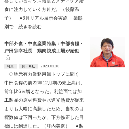
移しているキッズ給食とメディケア給
食に注力していく方針だ。（後藤温
子） ●3月リアル展示会実施 業態
別で…続きを読む
中部外食・中食産業特集：中部食糧・
戸田宗幸社長 鶏肉焼成工場が始動
2023.03.30
特集
卸・商社
◇地元有力業務用卸トップに聞く
中部食糧の前22年12月期の売上高は、
前年比6％増となった。利益面では加
工製品の原材料費や水道光熱費が従来
よりも大幅に高騰したため、当初の目
標数値は下回ったが、下方修正した目
標には到達した。（坪内美奈） ●製