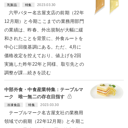
2023.03.30
乳製品
特集
六甲バター名古屋支店の前期（22年
12月期）と今期ここまでの業務用部門
の業績は、昨春、外出規制が大幅に緩
和されたことを背景に、外食ルートを
中心に回復基調にある。ただ、4月に
価格改定を控えており、値上げを2回
実施した昨年22年と同様、取引先との
調整が課…続きを読む
中部外食・中食産業特集：テーブルマ
ーク 唯一無二の存在目指す
2023.03.30
冷凍食品
特集
テーブルマーク名古屋支社の業務用
領域での前期（22年12月期）と今期こ