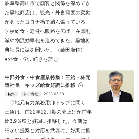
岐阜県高山市で顧客と関係を深めてき
た黒地商店は、観光・外食需要の変動
があったコロナ禍で踏ん張っている。
学校給食・老健へ販路を広げ、在庫削
減や物流効率化を進めてきた。黒地将
典社長に話を聞いた。（藤田順也）
●外食・学…続きを読む
中部外食・中食産業特集：三給・林元
造社長 キッズ給食好調に推移
2023.03.30
特集
卸・商社
◇地元有力業務用卸トップに聞く
三給は、前22年12月期の売上げが前年
比3.9％増と好調に推移した。今期は
細かい提案と対応を武器に、好調に推