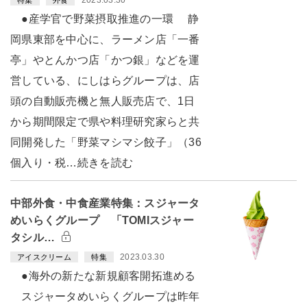
2023.03.30
特集
外食
●産学官で野菜摂取推進の一環 静
岡県東部を中心に、ラーメン店「一番
亭」やとんかつ店「かつ銀」などを運
営している、にしはらグループは、店
頭の自動販売機と無人販売店で、1日
から期間限定で県や料理研究家らと共
同開発した「野菜マシマシ餃子」（36
個入り・税…続きを読む
中部外食・中食産業特集：スジャータ
めいらくグループ 「TOMIスジャー
タシル…
2023.03.30
アイスクリーム
特集
●海外の新たな新規顧客開拓進める
スジャータめいらくグループは昨年