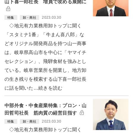
山下喜一郎社長 増員で攻める展開に
2023.03.30
特集
卸・商社
◇地元有力業務用卸トップに聞く
「スタミナ1番」「牛まん喜八郎」な
どオリジナル開発商品を持つ山一商事
は、岐阜県高山市を中心に「ヤマイチ
セレクション」、飛騨食材を強みとし
ている。岐阜営業所を開業し、地方卸
の生き残りを模索する山下喜一郎社長
に話を聞いた…続きを読む
中部外食・中食産業特集：プロン・山
田哲司社長 筋肉質の経営目指す
2023.03.30
特集
卸・商社
◇地元有力業務用卸トップに聞く